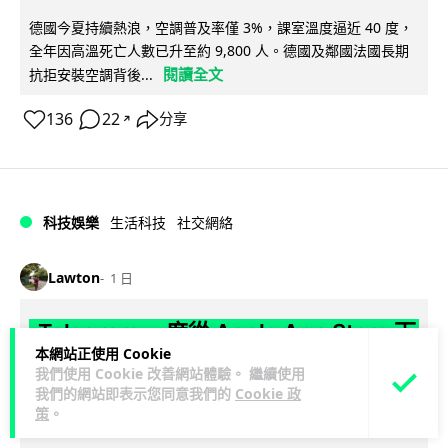
德國今夏持續熱浪，空調普及率僅 3%，課室溫度逼近 40 度，
全年因高溫死亡人數已升至約 9,800 人。德國及鄰國法國長期
閱讀全文
抗拒安裝空調背後...
136
22
分享
↗
科技娛樂
生活科技
社交網絡
Lawton
1 日
Telegram 一度從 Apple App Store 下
本網站正使用 Cookie
架 官方未解釋原因迅速恢復上架
我們使用 Cookie 改善網站體驗。 繼續使用
我們的網站即表示您同意我們的
Cookie 政
Telegram 8 月 4 日一度從 Apple App Store 消失，新用戶無
策
。
閱讀全文
法下載，惟已於短時間內恢復上架。Apple 及 Tel...