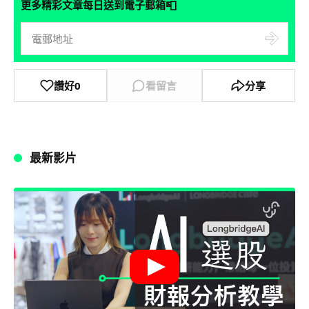
📮
更多精彩文章每日送到電子郵箱
讚好
0
看留言
分享
最新影片