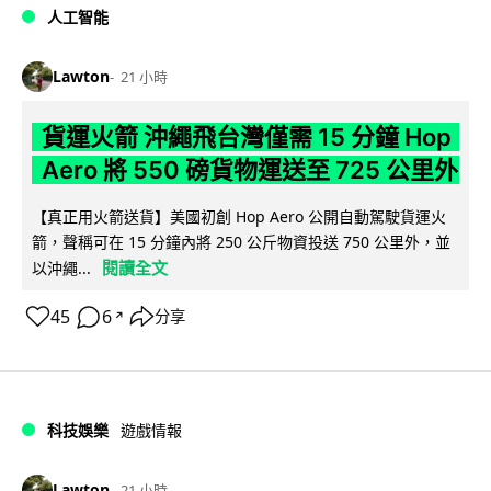
人工智能
Lawton
21 小時
貨運火箭 沖繩飛台灣僅需 15 分鐘 Hop
Aero 將 550 磅貨物運送至 725 公里外
【真正用火箭送貨】美國初創 Hop Aero 公開自動駕駛貨運火
箭，聲稱可在 15 分鐘內將 250 公斤物資投送 750 公里外，並
閱讀全文
以沖繩...
45
6
分享
↗
科技娛樂
遊戲情報
Lawton
21 小時