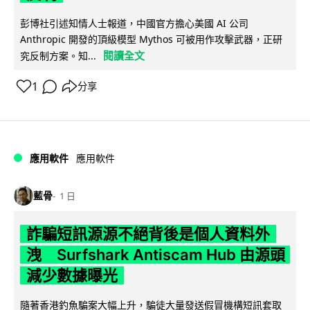
彭博社引述知情人士報道，中國官方擔心美國 AI 公司
Anthropic 開發的頂級模型 Mythos 可被用作攻擊武器，正研
閱讀全文
究反制方案。知...
1
分享
應用軟件
應用軟件
藍骨
1 日
詐騙短訊源源不絕背後是個人資料外
洩 Surfshark Antiscam Hub 由源頭
減少數據曝光
隨著香港釣魚騙案大幅上升，騙徒大量發送假冒機構短訊套取