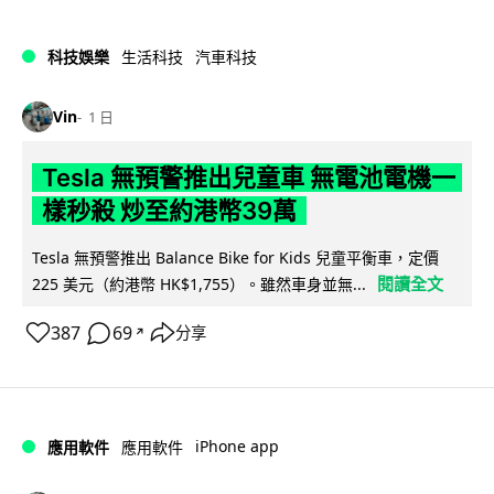
科技娛樂
生活科技
汽車科技
Vin
1 日
Tesla 無預警推出兒童車 無電池電機一
樣秒殺 炒至約港幣39萬
Tesla 無預警推出 Balance Bike for Kids 兒童平衡車，定價
閱讀全文
225 美元（約港幣 HK$1,755）。雖然車身並無...
387
69
分享
↗
iPhone app
應用軟件
應用軟件