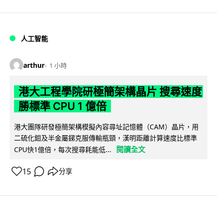
人工智能
arthur
1 小時
港大工程學院研極簡架構晶片 搜尋速度
勝標準 CPU 1 億倍
港大團隊研發極簡架構模擬內容尋址記憶體（CAM）晶片，用
二硫化鉬及半金屬銻克服傳輸瓶頸，漢明距離計算速度比標準
閱讀全文
CPU快1億倍，每次搜尋耗能低...
15
分享