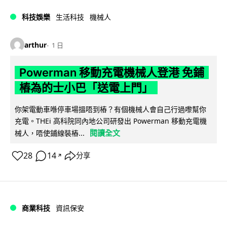
科技娛樂
生活科技
機械人
arthur
1 日
Powerman 移動充電機械人登港 免鋪
樁為的士小巴「送電上門」
你架電動車喺停車場搵唔到樁？有個機械人會自己行過嚟幫你
充電。THEi 高科院同內地公司研發出 Powerman 移動充電機
閱讀全文
械人，唔使鋪線裝樁...
28
14
分享
↗
商業科技
資訊保安