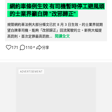
網約車條例生效 有司機暫時停工避風頭
的士業界籲白牌 "改邪歸正"
規管網約車法例大部分條文已於 8 月 3 日生效，的士業界就期
望白牌車司機，能夠「改邪歸正」回流駕駛的士。新例大幅提
閱讀全文
高罰則，首次定罪最高罰款...
171
110
分享
↗
ADVERTISEMENT