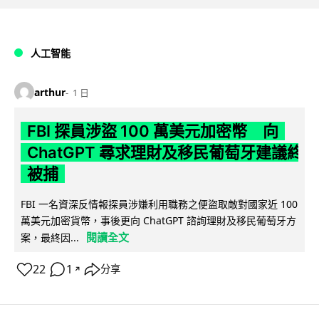
人工智能
arthur
1 日
FBI 探員涉盜 100 萬美元加密幣 向
ChatGPT 尋求理財及移民葡萄牙建議終
被捕
FBI 一名資深反情報探員涉嫌利用職務之便盜取敵對國家近 100
萬美元加密貨幣，事後更向 ChatGPT 諮詢理財及移民葡萄牙方
閱讀全文
案，最終因...
22
1
分享
↗