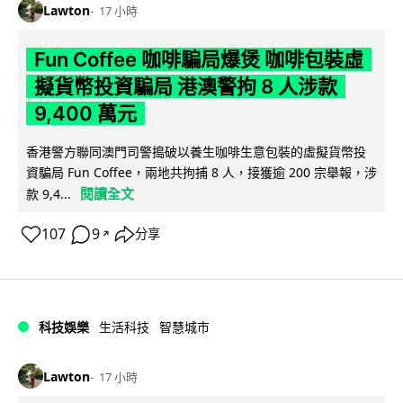
Lawton
17 小時
Fun Coffee 咖啡騙局爆煲 咖啡包裝虛
擬貨幣投資騙局 港澳警拘 8 人涉款
9,400 萬元
香港警方聯同澳門司警搗破以養生咖啡生意包裝的虛擬貨幣投
資騙局 Fun Coffee，兩地共拘捕 8 人，接獲逾 200 宗舉報，涉
閱讀全文
款 9,4...
107
9
分享
↗
科技娛樂
生活科技
智慧城市
Lawton
17 小時