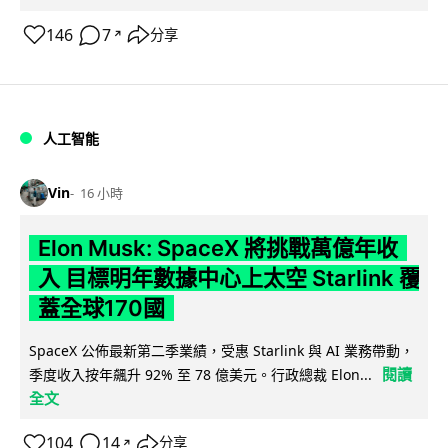
146
7
分享
↗
人工智能
Vin
16 小時
Elon Musk: SpaceX 將挑戰萬億年收
入 目標明年數據中心上太空 Starlink 覆
蓋全球170國
SpaceX 公佈最新第二季業績，受惠 Starlink 與 AI 業務帶動，
閱讀
季度收入按年飆升 92% 至 78 億美元。行政總裁 Elon...
全文
104
14
分享
↗