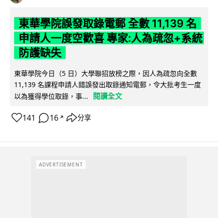
東華學院誤發取錄電郵 全數 11,139 名
申請人一度空歡喜 專家:人為疏忽+系統
防護缺失
東華學院今日（5 日）大學聯招放榜之際，因人為疏忽向全數
11,139 名課程申請人錯誤發出取錄通知電郵，令大批考生一度
閱讀全文
以為獲得學位取錄，事...
141
16
分享
↗
ADVERTISEMENT