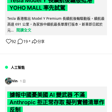
Tesla Model Y 長續航後驅版抵港
YOHO MALL 率先試駕
Tesla 香港推出 Model Y Premium 長續航後輪驅動版，續航最
高達 691 公里，為家族中續航最長單摩打版本。新車即日起於
閱讀全文
元...
92
19
分享
↗
人工智能
Vin
1 日
據報中國憂美國 AI 變武器 不滿
Anthropic 拒正常存取 擬列實體清單作
反制