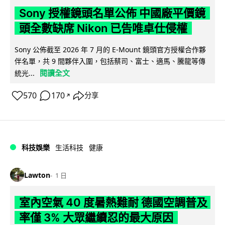
Sony 授權鏡頭名單公佈 中國廠平價鏡
頭全數缺席 Nikon 已告唯卓仕侵權
Sony 公佈截至 2026 年 7 月的 E-Mount 鏡頭官方授權合作夥
伴名單，共 9 間夥伴入圍，包括蔡司、富士、適馬、騰龍等傳
閱讀全文
統光...
570
170
分享
↗
科技娛樂
生活科技
健康
Lawton
1 日
室內空氣 40 度暑熱難耐 德國空調普及
率僅 3% 大眾繼續忍的最大原因