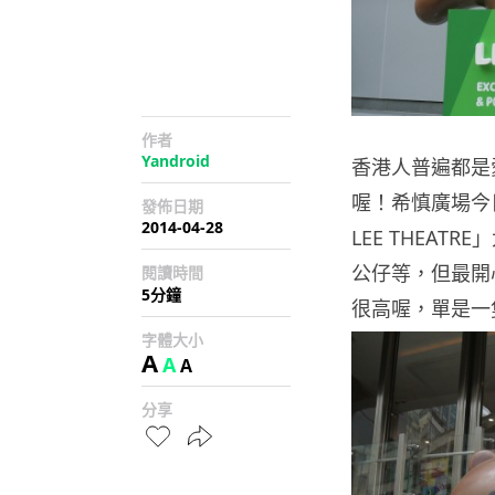
作者
Yandroid
香港人普遍都是愛用
喔！希慎廣場今日開始
發佈日期
2014-04-28
LEE THEATR
公仔等，但最開心
閱讀時間
5分鐘
很高喔，單是一隻 8
字體大小
A
A
A
分享