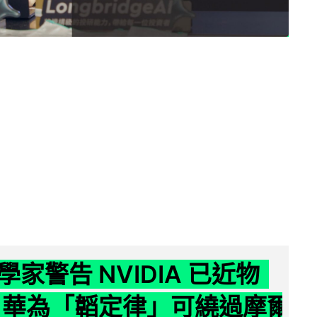
家警告 NVIDIA 已近物
 華為「韜定律」可繞過摩爾