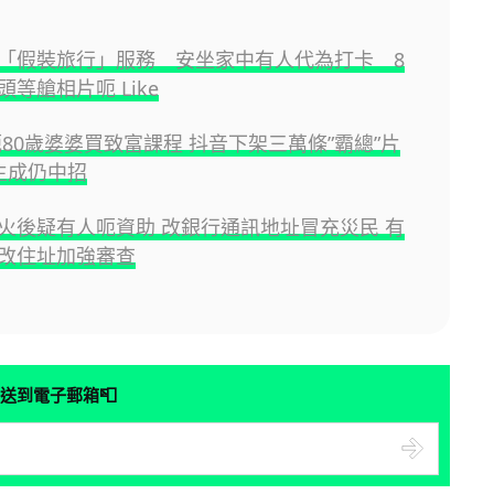
「假裝旅行」服務 安坐家中有人代為打卡 8
等艙相片呃 Like
片呃80歲婆婆買致富課程 抖音下架三萬條”霸總”片
 生成仍中招
火後疑有人呃資助 改銀行通訊地址冒充災民 有
改住址加強審查
📮
送到電子郵箱