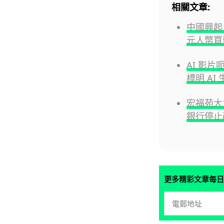
相關文章:
中國興起
元人幣買頭
AI 影
標明 AI
宏福苑大
銀行停止
更多精彩文章每日