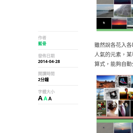
作者
藍骨
雖然說各花入各
人氣的元素，某
發佈日期
2014-04-28
算式，能夠自動
閱讀時間
2分鐘
字體大小
A
A
A