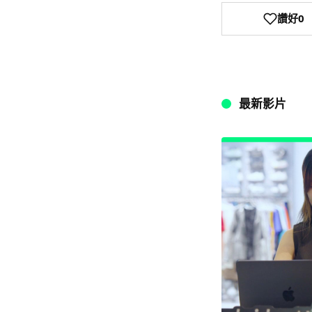
讚好
0
最新影片