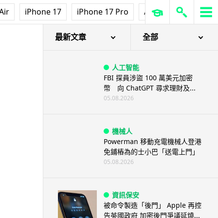
Air
iPhone 17
iPhone 17 Pro
AirPods Pro 3
Ap
最新文章
全部
人工智能
FBI 探員涉盜 100 萬美元加密
幣 向 ChatGPT 尋求理財及...
05.08.2026
機械人
Powerman 移動充電機械人登港
免鋪樁為的士小巴「送電上門」
05.08.2026
資訊保安
被命令製造「後門」 Apple 再控
告英國政府 加密後門爭議延燒...