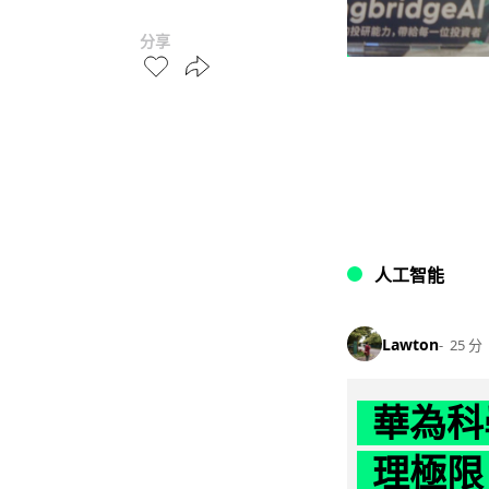
分享
人工智能
Lawton
25 分
華為科學
理極限