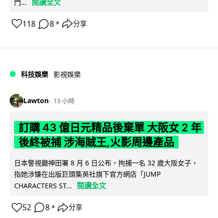
閱讀全文
門...
118
8
分享
↗
科技娛樂
影視娛樂
Lawton
13 小時
訂購 43 億日元精品後棄單 大阪女 2 年
後終被捕 涉海賊王,火影周邊產品
日本警視廳神田署 8 月 6 日公布，拘捕一名 32 歲大阪女子，
指她涉嫌在出版巨頭集英社旗下官方網店「JUMP
閱讀全文
CHARACTERS ST...
52
8
分享
↗