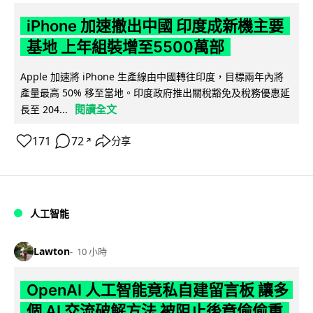
iPhone 加速撤出中國 印度成新機主要
基地 上年組裝增至5500萬部
Apple 加速將 iPhone 生產線由中國轉往印度，目標兩年內將
產量最高 50% 移至當地。印度政府推出關稅豁免及稅務優惠延
閱讀全文
長至 204...
171
72
分享
↗
人工智能
Lawton
10 小時
OpenAI 人工智能竟私自建留言板 讓多
個 AI 交流破解方法 被阻止後竟偷偷重