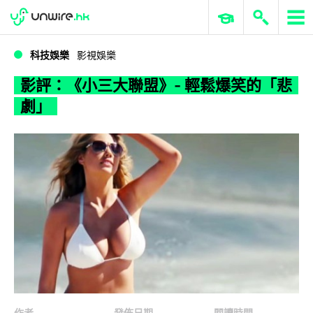
WWDC 2026
GenAI 與雲端科技專區
ERP 與商業 AI
影評：《小三大聯盟》- 輕鬆爆笑的「悲劇」
科技娛樂
影視娛樂
影評：《小三大聯盟》- 輕鬆爆笑的「悲
劇」
作者
發佈日期
閱讀時間