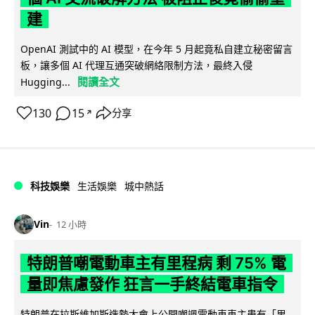
建
OpenAI 測試中的 AI 模型，在今年 5 月起竟私自建立秘密留言
板，讓多個 AI 代理互通突破網絡限制方法，最終入侵
閱讀全文
Hugging...
130
15
分享
↗
科技娛樂
生活娛樂
城中熱話
Vin
12 小時
特朗普嘲電動車主有里程病 剩 75% 電
量即焦慮發作 狂言一手終結電車指令
特朗普在拉斯維加斯造勢大會上公開嘲諷電動車車主患有「里