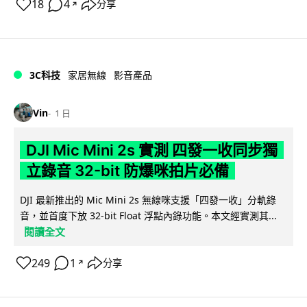
18
4
分享
↗
3C科技
家居無線
影音產品
Vin
1 日
DJI Mic Mini 2s 實測 四發一收同步獨
立錄音 32-bit 防爆咪拍片必備
DJI 最新推出的 Mic Mini 2s 無線咪支援「四發一收」分軌錄
音，並首度下放 32-bit Float 浮點內錄功能。本文經實測其...
閱讀全文
249
1
分享
↗