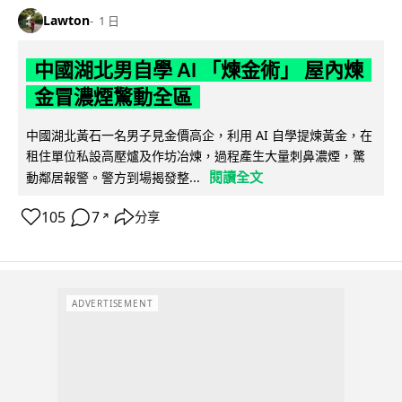
Lawton
1 日
中國湖北男自學 AI 「煉金術」 屋內煉
金冒濃煙驚動全區
中國湖北黃石一名男子見金價高企，利用 AI 自學提煉黃金，在
租住單位私設高壓爐及作坊冶煉，過程產生大量刺鼻濃煙，驚
閱讀全文
動鄰居報警。警方到場揭發整...
105
7
分享
↗
ADVERTISEMENT