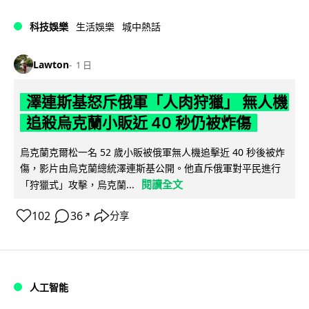
科技娛樂
生活娛樂
城中熱話
Lawton
1 日
澤連斯基怒斥俄軍「人肉狩獵」 無人機
追殺烏克蘭小販近 40 秒仍被炸傷
烏克蘭克爾松一名 52 歲小販被俄軍無人機追擊近 40 秒後被炸
傷，影片由烏克蘭總統澤連斯基公開。他直斥俄軍對平民進行
閱讀全文
「狩獵式」攻擊，烏克蘭...
102
36
分享
↗
人工智能