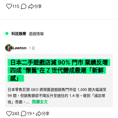
115
分享
科技娛樂
遊戲情報
Lawton
1 日
日本二手遊戲店減 90% 門市 業績反增
四成 "懷舊"在 Z 世代變成最潮「新鮮
感」
日本零售巨頭 GEO 將懷舊遊戲銷售門市從 1,000 間大幅減至
99 間，但銷售額卻不降反升至過往的 1.4 倍。做到「減店增
閱讀全文
收」奇蹟，...
243
19
分享
↗