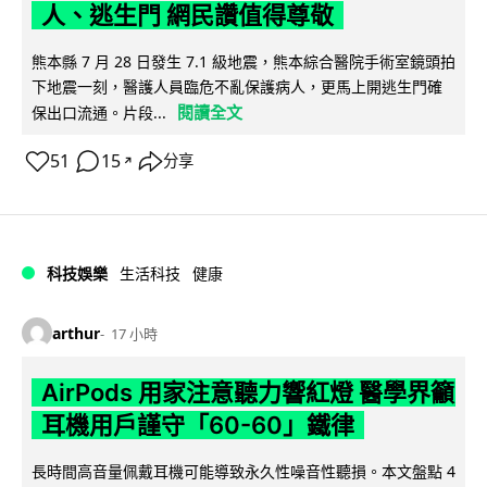
人、逃生門 網民讚值得尊敬
熊本縣 7 月 28 日發生 7.1 級地震，熊本綜合醫院手術室鏡頭拍
下地震一刻，醫護人員臨危不亂保護病人，更馬上開逃生門確
閱讀全文
保出口流通。片段...
51
15
分享
↗
科技娛樂
生活科技
健康
arthur
17 小時
AirPods 用家注意聽力響紅燈 醫學界籲
耳機用戶謹守「60-60」鐵律
長時間高音量佩戴耳機可能導致永久性噪音性聽損。本文盤點 4