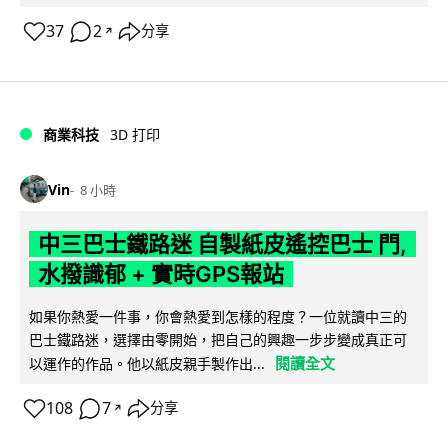
37
2
分享
↗
商業科技
3D 打印
Vin
8 小時
中三巴士鐵路迷 自製紙皮遙控巴士 門,
水撥識郁 + 實時GPS報站
如果你熱愛一件事，你會熱愛到怎樣的程度？一位就讀中三的
巴士鐵路迷，選擇由零開始，把自己的興趣一步步變成真正可
閱讀全文
以運作的作品。他以紙皮親手製作出...
108
7
分享
↗