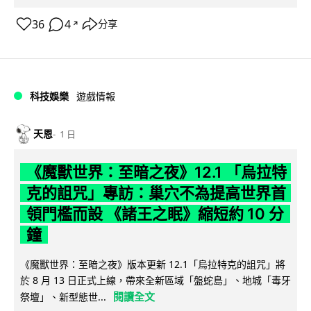
36
4
分享
↗
科技娛樂
遊戲情報
天恩
1 日
《魔獸世界：至暗之夜》12.1 「烏拉特
克的詛咒」專訪：巢穴不為提高世界首
領門檻而設 《諸王之眠》縮短約 10 分
鐘
《魔獸世界：至暗之夜》版本更新 12.1「烏拉特克的詛咒」將
於 8 月 13 日正式上線，帶來全新區域「盤蛇島」、地城「毒牙
閱讀全文
祭壇」、新型態世...