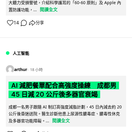
大聽力受損警號，介紹科學護耳的「60-60 原則」及 Apple 內
閱讀全文
置防護功能，...
14
分享
人工智能
arthur
18 小時
AI 減肥餐單配合高強度操練 成都男
45 日減 20 公斤後多器官衰竭
成都一名男子跟隨 AI 制訂高強度減脂計劃，45 日內減去約 20
公斤後昏迷送院。醫生診斷他患上尿源性膿毒症、膿毒性休克
閱讀全文
及多器官功能障礙。...