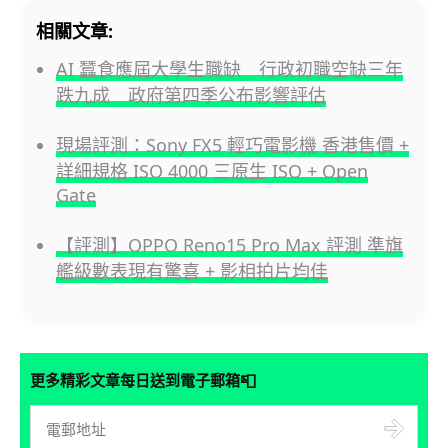
相關文章:
AI 蠶食應屆大學生職缺 行政初職空缺三年
跌九成 政府第四季公布影響評估
現場評測：Sony FX5 輕巧電影機 香港售價 +
詳細規格 ISO 4000 三原生 ISO + Open
Gate
【評測】OPPO Reno15 Pro Max 評測 準旗
艦級數表現有驚喜 + 影相拍片均佳
📮
更多精彩文章每日送到電子郵箱