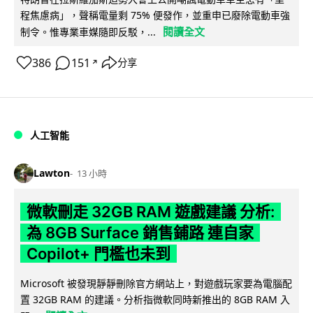
程焦慮病」，聲稱電量剩 75% 便發作，並重申已廢除電動車強
閱讀全文
制令。惟專業車媒隨即反駁，...
386
151
分享
↗
人工智能
Lawton
13 小時
微軟刪走 32GB RAM 遊戲建議 分析:
為 8GB Surface 銷售鋪路 連自家
Copilot+ 門檻也未到
Microsoft 被發現靜靜刪除官方網站上，對遊戲玩家要為電腦配
置 32GB RAM 的建議。分析指微軟同時新推出的 8GB RAM 入