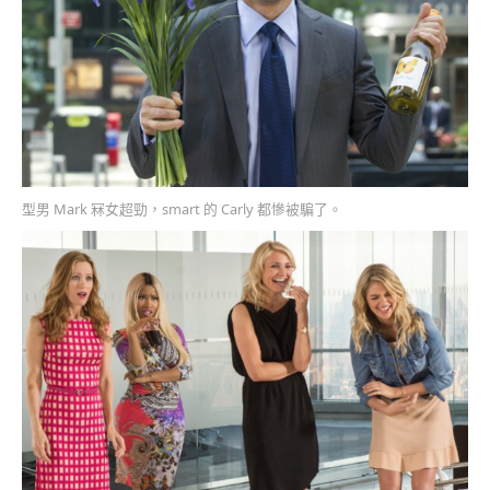
型男 Mark 冧女超勁，smart 的 Carly 都慘被騙了。