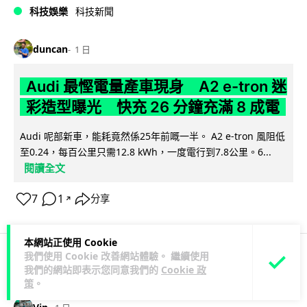
科技娛樂
科技新聞
duncan
1 日
Audi 最慳電量產車現身 A2 e-tron 迷
彩造型曝光 快充 26 分鐘充滿 8 成電
Audi 呢部新車，能耗竟然係25年前嘅一半。 A2 e-tron 風阻低
至0.24，每百公里只需12.8 kWh，一度電行到7.8公里。6...
閱讀全文
7
1
分享
↗
本網站正使用 Cookie
我們使用 Cookie 改善網站體驗。 繼續使用
我們的網站即表示您同意我們的
Cookie 政
科技娛樂
生活娛樂
城中熱話
策
。