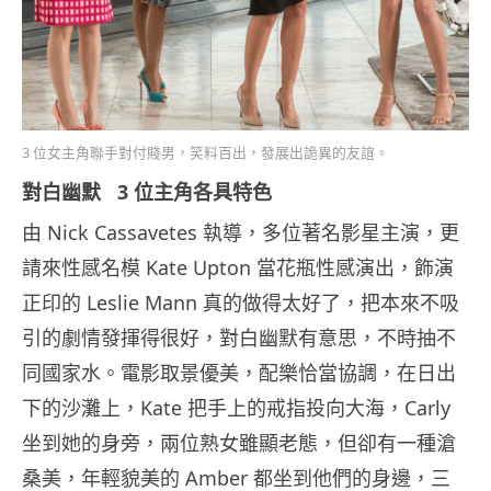
3 位女主角聯手對付賤男，笑料百出，發展出詭異的友誼。
對白幽默 3 位主角各具特色
由 Nick Cassavetes 執導，多位著名影星主演，更
請來性感名模 Kate Upton 當花瓶性感演出，飾演
正印的 Leslie Mann 真的做得太好了，把本來不吸
引的劇情發揮得很好，對白幽默有意思，不時抽不
同國家水。電影取景優美，配樂恰當協調，在日出
下的沙灘上，Kate 把手上的戒指投向大海，Carly
坐到她的身旁，兩位熟女雖顯老態，但卻有一種滄
桑美，年輕貌美的 Amber 都坐到他們的身邊，三