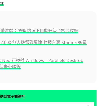
er
擬戰爭實驗：95% 情況下自動升級至核武攻擊
2,000 無人機電磁屏障 封鎖台灣 Starlink 衛星
 Neo 可模擬 Windows Parallels Desktop
但未必順暢
📮
送到電子郵箱