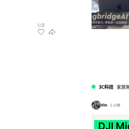
分享
3C科技
家居
Vin
2 小時
DJI M