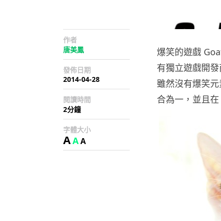
作者
唐美鳳
爆笑的遊戲 Goa
有獨立遊戲開發商 Ga
發佈日期
2014-04-28
雖然沒有爆笑元
合為一，並且在 K
閱讀時間
2分鐘
字體大小
A
A
A