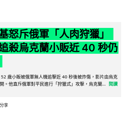
基怒斥俄軍「人肉狩獵」
追殺烏克蘭小販近 40 秒仍
52 歲小販被俄軍無人機追擊近 40 秒後被炸傷，影片由烏克
開。他直斥俄軍對平民進行「狩獵式」攻擊，烏克蘭...
閱讀
分享