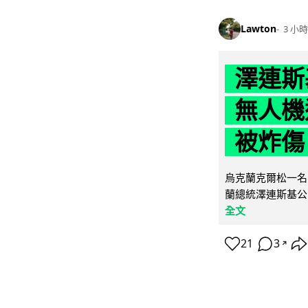
Lawton
3 小時
澤連斯
無人機
被炸傷
烏克蘭克爾松一名 
蘭總統澤連斯基公
全文
21
3
↗