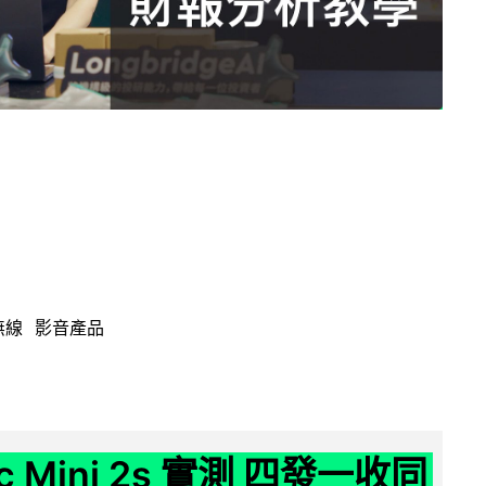
無線
影音產品
ic Mini 2s 實測 四發一收同