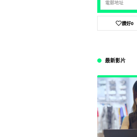
讚好
0
最新影片