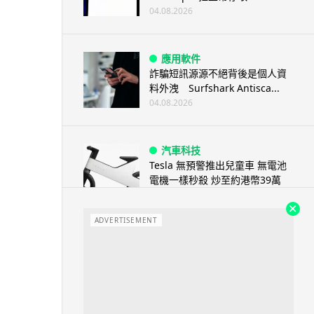
04.08.2026
應用軟件
詐騙短訊源源不絕背後是個人資
料外洩 Surfshark Antisca...
04.08.2026
汽車科技
Tesla 無預警推出兒童車 無電池
電機一樣秒殺 炒至約港幣39萬
04.08.2026
ADVERTISEMENT
iPhone app
歐盟再發功 Apple 終答應
iPhone 跨機剪貼簿將可貼 ...
04.08.2026