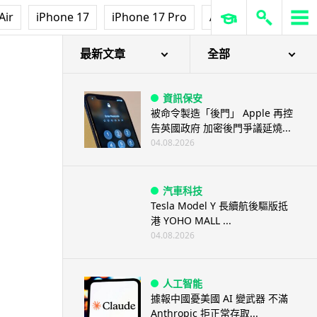
Air
iPhone 17
iPhone 17 Pro
AirPods Pro 3
Ap
最新文章
全部
資訊保安
被命令製造「後門」 Apple 再控
告英國政府 加密後門爭議延燒...
04.08.2026
汽車科技
Tesla Model Y 長續航後驅版抵
港 YOHO MALL ...
04.08.2026
人工智能
據報中國憂美國 AI 變武器 不滿
Anthropic 拒正常存取...