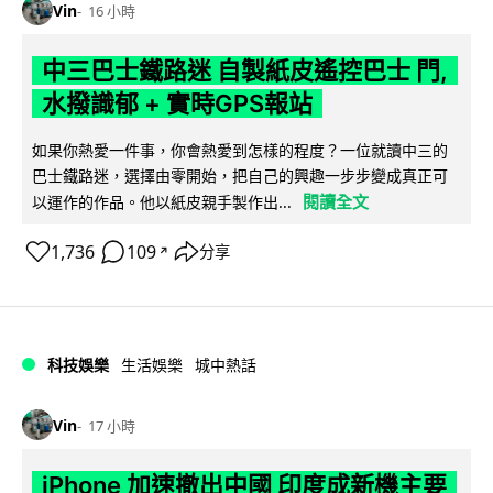
Vin
16 小時
中三巴士鐵路迷 自製紙皮遙控巴士 門,
水撥識郁 + 實時GPS報站
如果你熱愛一件事，你會熱愛到怎樣的程度？一位就讀中三的
巴士鐵路迷，選擇由零開始，把自己的興趣一步步變成真正可
閱讀全文
以運作的作品。他以紙皮親手製作出...
1,736
109
分享
↗
科技娛樂
生活娛樂
城中熱話
Vin
17 小時
iPhone 加速撤出中國 印度成新機主要