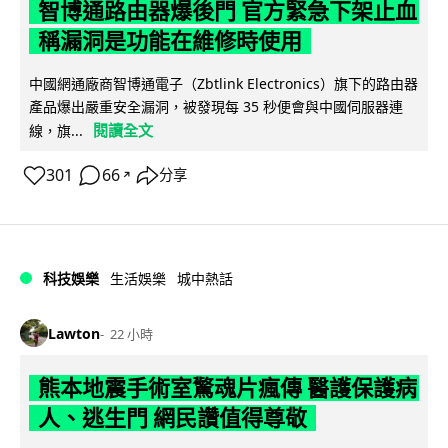
智博通路由器爆後門 官方緊急下架止血
稱漏洞是功能在維修時使用
中國網通廠商智博通電子（Zbtlink Electronics）旗下的路由器
產品爆出嚴重安全漏洞，被發現每 35 秒便會與中國伺服器連
閱讀全文
線，旗...
301
66
分享
↗
科技娛樂
生活娛樂
城中熱話
Lawton
22 小時
熊本地震手術室驚魂片瘋傳 醫護保護病
人、逃生門 網民讚值得尊敬