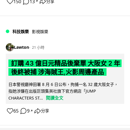
150
13
分享
↗
科技娛樂
影視娛樂
Lawton
21 小時
訂購 43 億日元精品後棄單 大阪女 2 年
後終被捕 涉海賊王,火影周邊產品
日本警視廳神田署 8 月 6 日公布，拘捕一名 32 歲大阪女子，
指她涉嫌在出版巨頭集英社旗下官方網店「JUMP
閱讀全文
CHARACTERS ST...
65
9
分享
↗