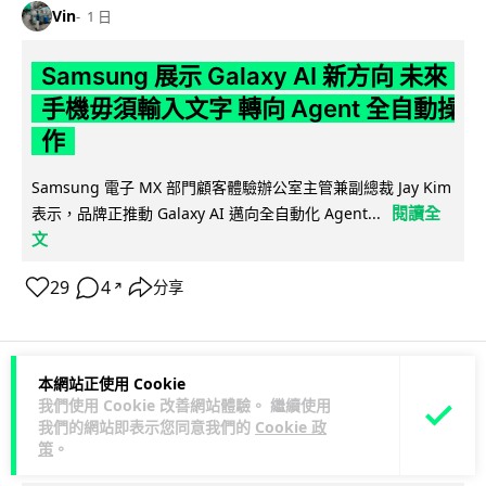
Vin
1 日
Samsung 展示 Galaxy AI 新方向 未來
手機毋須輸入文字 轉向 Agent 全自動操
作
Samsung 電子 MX 部門顧客體驗辦公室主管兼副總裁 Jay Kim
閱讀全
表示，品牌正推動 Galaxy AI 邁向全自動化 Agent...
文
29
4
分享
↗
本網站正使用 Cookie
科技娛樂
生活娛樂
城中熱話
我們使用 Cookie 改善網站體驗。 繼續使用
我們的網站即表示您同意我們的
Cookie 政
策
。
Lawton
1 日