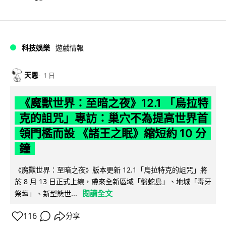
科技娛樂
遊戲情報
天恩
1 日
《魔獸世界：至暗之夜》12.1 「烏拉特
克的詛咒」專訪：巢穴不為提高世界首
領門檻而設 《諸王之眠》縮短約 10 分
鐘
《魔獸世界：至暗之夜》版本更新 12.1「烏拉特克的詛咒」將
於 8 月 13 日正式上線，帶來全新區域「盤蛇島」、地城「毒牙
閱讀全文
祭壇」、新型態世...
116
分享