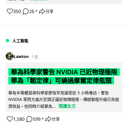
350
26
分享
↗
人工智能
Lawton
1 日
華為科學家警告 NVIDIA 已近物理極限
華為「韜定律」可繞過摩爾定律瓶頸
華為半導體首席科學家廖恒罕見接受近 5 小時專訪，警告
NVIDIA 等西方晶片巨頭正逼近物理極限，傳統製程升級已失經
閱讀全文
濟效益。他同時介紹華為...
1,580
599
分享
↗