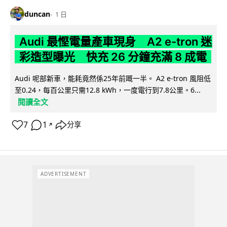
duncan
1 日
Audi 最慳電量產車現身 A2 e-tron 迷
彩造型曝光 快充 26 分鐘充滿 8 成電
Audi 呢部新車，能耗竟然係25年前嘅一半。 A2 e-tron 風阻低
至0.24，每百公里只需12.8 kWh，一度電行到7.8公里。6...
閱讀全文
7
1
分享
↗
ADVERTISEMENT