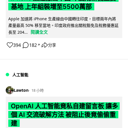
基地 上年組裝增至5500萬部
Apple 加速將 iPhone 生產線由中國轉往印度，目標兩年內將
產量最高 50% 移至當地。印度政府推出關稅豁免及稅務優惠延
閱讀全文
長至 204...
394
182
分享
↗
人工智能
Lawton
18 小時
OpenAI 人工智能竟私自建留言板 讓多
個 AI 交流破解方法 被阻止後竟偷偷重
建