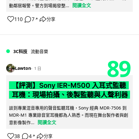
閱讀全文
動鄰居報警。警方到場揭發整...
110
7
分享
↗
3C科技
流動音樂
89
Lawton
1 日
【評測】Sony IER-M500 入耳式監聽
耳機：現場拍攝、後製監聽與人聲利器
談到專業混音專用的聲音監聽耳機，Sony 經典 MDR-7506 到
MDR-M1 專業錄音室耳機都為人熟悉。而現在舞台製作者與創
閱讀全文
意影像製作...
38
4
分享
↗