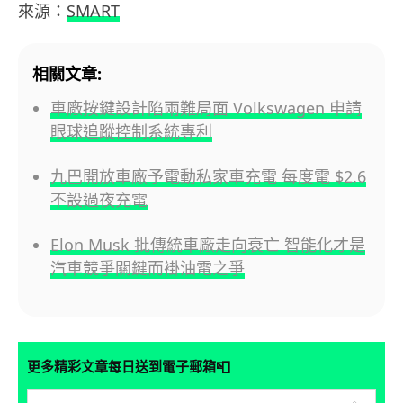
來源：
SMART
相關文章:
車廠按鍵設計陷兩難局面 Volkswagen 申請
眼球追蹤控制系統專利
九巴開放車廠予電動私家車充電 每度電 $2.6
不設過夜充電
Elon Musk 批傳統車廠走向衰亡 智能化才是
汽車競爭關鍵而褂油電之爭
📮
更多精彩文章每日送到電子郵箱