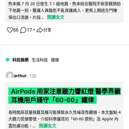
熊本縣 7 月 28 日發生 7.1 級地震，熊本綜合醫院手術室鏡頭拍
下地震一刻，醫護人員臨危不亂保護病人，更馬上開逃生門確
閱讀全文
保出口流通。片段...
66
17
分享
↗
科技娛樂
生活科技
健康
arthur
1 日
AirPods 用家注意聽力響紅燈 醫學界籲
耳機用戶謹守「60-60」鐵律
長時間高音量佩戴耳機可能導致永久性噪音性聽損。本文盤點 4
大聽力受損警號，介紹科學護耳的「60-60 原則」及 Apple 內
閱讀全文
置防護功能，...