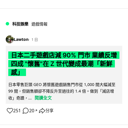
科技娛樂
遊戲情報
Lawton
1 日
日本二手遊戲店減 90% 門市 業績反增
四成 "懷舊"在 Z 世代變成最潮「新鮮
感」
日本零售巨頭 GEO 將懷舊遊戲銷售門市從 1,000 間大幅減至
99 間，但銷售額卻不降反升至過往的 1.4 倍。做到「減店增
閱讀全文
收」奇蹟，...
251
20
分享
↗