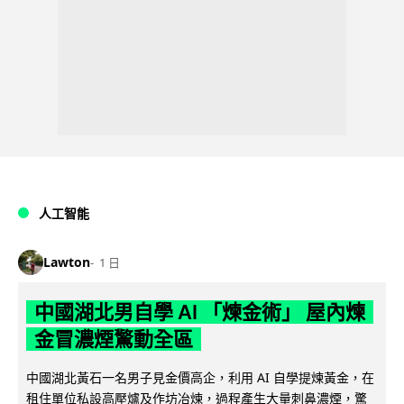
人工智能
Lawton
1 日
中國湖北男自學 AI 「煉金術」 屋內煉
金冒濃煙驚動全區
中國湖北黃石一名男子見金價高企，利用 AI 自學提煉黃金，在
租住單位私設高壓爐及作坊冶煉，過程產生大量刺鼻濃煙，驚