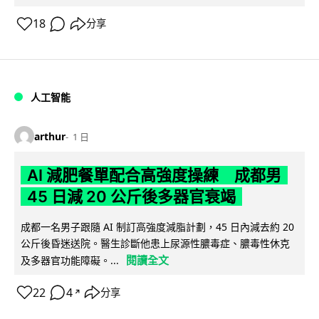
18
分享
人工智能
arthur
1 日
AI 減肥餐單配合高強度操練 成都男
45 日減 20 公斤後多器官衰竭
成都一名男子跟隨 AI 制訂高強度減脂計劃，45 日內減去約 20
公斤後昏迷送院。醫生診斷他患上尿源性膿毒症、膿毒性休克
閱讀全文
及多器官功能障礙。...
22
4
分享
↗