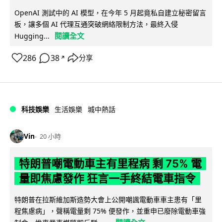
OpenAI 測試中的 AI 模型，在今年 5 月起竟私自建立秘密留言
板，讓多個 AI 代理互通突破網絡限制方法，最終入侵
閱讀全文
Hugging...
286
38
分享
↗
科技娛樂
生活娛樂
城中熱話
Vin
20 小時
特朗普嘲電動車主有里程病 剩 75% 電
量即焦慮發作 狂言一手終結電車指令
特朗普在拉斯維加斯造勢大會上公開嘲諷電動車車主患有「里
程焦慮病」，聲稱電量剩 75% 便發作，並重申已廢除電動車強