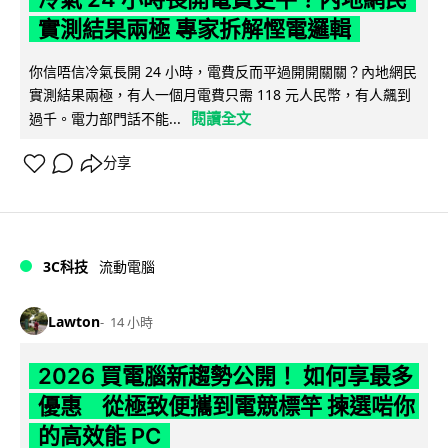
實測結果兩極 專家拆解慳電邏輯
你信唔信冷氣長開 24 小時，電費反而平過開開關關？內地網民
實測結果兩極，有人一個月電費只需 118 元人民幣，有人飆到
閱讀全文
過千。電力部門話不能...
分享
3C科技
流動電腦
Lawton
14 小時
2026 買電腦新趨勢公開！ 如何享最多
優惠 從極致便攜到電競標竿 揀選啱你
的高效能 PC