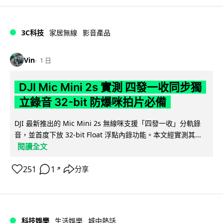
3C科技
家居無線
影音產品
Vin
1 日
DJI Mic Mini 2s 實測 四發一收同步獨
立錄音 32-bit 防爆咪拍片必備
DJI 最新推出的 Mic Mini 2s 無線咪支援「四發一收」分軌錄
音，並首度下放 32-bit Float 浮點內錄功能。本文經實測其...
閱讀全文
251
1
分享
↗
科技娛樂
生活娛樂
城中熱話