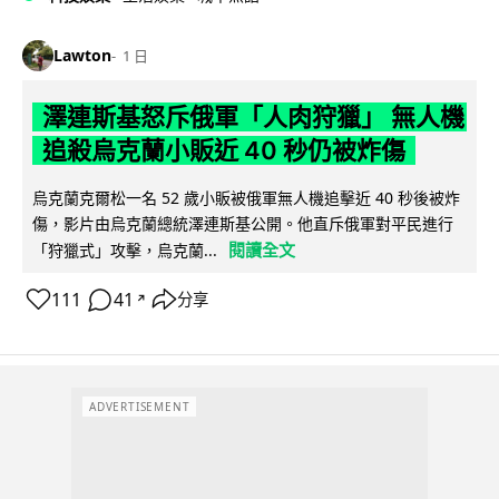
Lawton
1 日
澤連斯基怒斥俄軍「人肉狩獵」 無人機
追殺烏克蘭小販近 40 秒仍被炸傷
烏克蘭克爾松一名 52 歲小販被俄軍無人機追擊近 40 秒後被炸
傷，影片由烏克蘭總統澤連斯基公開。他直斥俄軍對平民進行
閱讀全文
「狩獵式」攻擊，烏克蘭...
111
41
分享
↗
ADVERTISEMENT