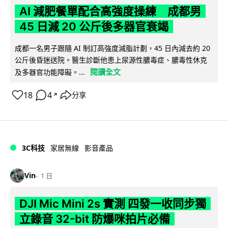
AI 減肥餐單配合高強度操練 成都男
45 日減 20 公斤後多器官衰竭
成都一名男子跟隨 AI 制訂高強度減脂計劃，45 日內減去約 20
公斤後昏迷送院。醫生診斷他患上尿源性膿毒症、膿毒性休克
閱讀全文
及多器官功能障礙。...
18
4
分享
↗
3C科技
家居無線
影音產品
Vin
1 日
DJI Mic Mini 2s 實測 四發一收同步獨
立錄音 32-bit 防爆咪拍片必備