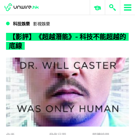
WWDC 2026
GenAI 與雲端科技專區
ERP 與商業 AI
【影評】《超越潛能》- 科技不能超越的底線
科技娛樂
影視娛樂
【影評】《超越潛能》- 科技不能超越的
底線
作者
發佈日期
閱讀時間