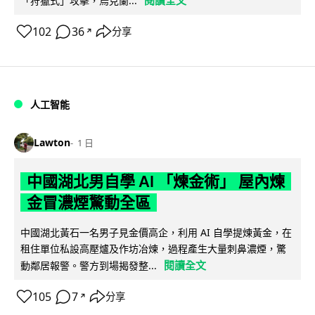
「狩獵式」攻擊，烏克蘭...
102
36
分享
↗
人工智能
Lawton
1 日
中國湖北男自學 AI 「煉金術」 屋內煉
金冒濃煙驚動全區
中國湖北黃石一名男子見金價高企，利用 AI 自學提煉黃金，在
租住單位私設高壓爐及作坊冶煉，過程產生大量刺鼻濃煙，驚
閱讀全文
動鄰居報警。警方到場揭發整...
105
7
分享
↗