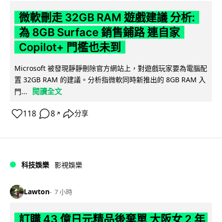
微軟刪走 32GB RAM 遊戲建議 分析:
為 8GB Surface 銷售鋪路 連自家
Copilot+ 門檻也未到
Microsoft 被發現靜靜刪除官方網站上，對遊戲玩家要為電腦配
置 32GB RAM 的建議。分析指微軟同時新推出的 8GB RAM 入
閱讀全文
門...
118
8
分享
↗
科技娛樂
影視娛樂
Lawton
7 小時
訂購 43 億日元精品後棄單 大阪女 2 年