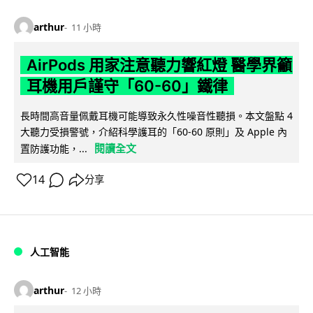
arthur
11 小時
AirPods 用家注意聽力響紅燈 醫學界籲
耳機用戶謹守「60-60」鐵律
長時間高音量佩戴耳機可能導致永久性噪音性聽損。本文盤點 4
大聽力受損警號，介紹科學護耳的「60-60 原則」及 Apple 內
閱讀全文
置防護功能，...
14
分享
人工智能
arthur
12 小時