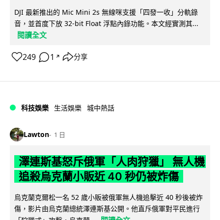
DJI 最新推出的 Mic Mini 2s 無線咪支援「四發一收」分軌錄
音，並首度下放 32-bit Float 浮點內錄功能。本文經實測其...
閱讀全文
249
1
分享
↗
科技娛樂
生活娛樂
城中熱話
Lawton
1 日
澤連斯基怒斥俄軍「人肉狩獵」 無人機
追殺烏克蘭小販近 40 秒仍被炸傷
烏克蘭克爾松一名 52 歲小販被俄軍無人機追擊近 40 秒後被炸
傷，影片由烏克蘭總統澤連斯基公開。他直斥俄軍對平民進行
閱讀全文