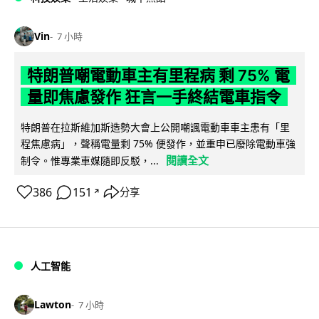
Vin
7 小時
特朗普嘲電動車主有里程病 剩 75% 電
量即焦慮發作 狂言一手終結電車指令
特朗普在拉斯維加斯造勢大會上公開嘲諷電動車車主患有「里
程焦慮病」，聲稱電量剩 75% 便發作，並重申已廢除電動車強
閱讀全文
制令。惟專業車媒隨即反駁，...
386
151
分享
↗
人工智能
Lawton
7 小時