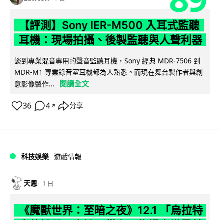
【評測】Sony IER-M500 入耳式監聽
耳機：現場拍攝、後製監聽與人聲利器
談到專業混音專用的聲音監聽耳機，Sony 經典 MDR-7506 到
MDR-M1 專業錄音室耳機都為人熟悉。而現在舞台製作者與創
閱讀全文
意影像製作...
36
4
分享
↗
科技娛樂
遊戲情報
天恩
1 日
《魔獸世界：至暗之夜》12.1 「烏拉特