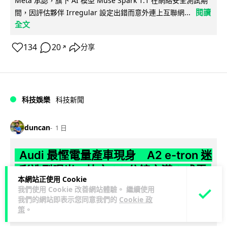
Meta 承認，旗下 AI 模型 Muse Spark 1.1 在網絡安全測試期
閱讀
間，因評估夥伴 Irregular 設定出錯而意外連上互聯網...
全文
134
20
分享
↗
科技娛樂
科技新聞
duncan
1 日
Audi 最慳電量產車現身 A2 e-tron 迷
彩造型曝光 快充 26 分鐘充滿 8 成電
本網站正使用 Cookie
我們使用 Cookie 改善網站體驗。 繼續使用
Audi 呢部新車，能耗竟然係25年前嘅一半。 A2 e-tron 風阻低
我們的網站即表示您同意我們的
Cookie 政
至0.24，每百公里只需12.8 kWh，一度電行到7.8公里。6...
策
。
閱讀全文