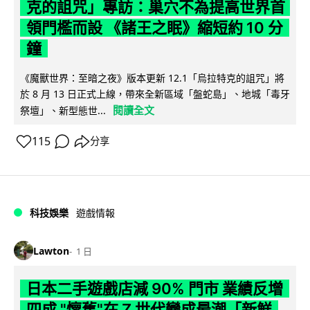
克的詛咒」專訪：巢穴不為提高世界首
領門檻而設 《諸王之眠》縮短約 10 分
鐘
《魔獸世界：至暗之夜》版本更新 12.1「烏拉特克的詛咒」將
於 8 月 13 日正式上線，帶來全新區域「盤蛇島」、地城「毒牙
閱讀全文
祭壇」、新型態世...
115
分享
科技娛樂
遊戲情報
Lawton
1 日
日本二手遊戲店減 90% 門市 業績反增
四成 "懷舊"在 Z 世代變成最潮「新鮮