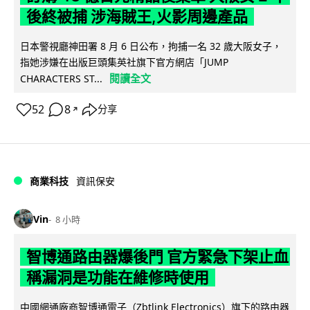
後終被捕 涉海賊王,火影周邊產品
日本警視廳神田署 8 月 6 日公布，拘捕一名 32 歲大阪女子，
指她涉嫌在出版巨頭集英社旗下官方網店「JUMP
閱讀全文
CHARACTERS ST...
52
8
分享
↗
商業科技
資訊保安
Vin
8 小時
智博通路由器爆後門 官方緊急下架止血
稱漏洞是功能在維修時使用
中國網通廠商智博通電子（Zbtlink Electronics）旗下的路由器