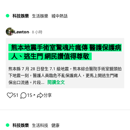
科技娛樂
生活娛樂
城中熱話
Lawton
8 小時
熊本地震手術室驚魂片瘋傳 醫護保護病
人、逃生門 網民讚值得尊敬
熊本縣 7 月 28 日發生 7.1 級地震，熊本綜合醫院手術室鏡頭拍
下地震一刻，醫護人員臨危不亂保護病人，更馬上開逃生門確
閱讀全文
保出口流通。片段...
51
15
分享
↗
科技娛樂
生活科技
健康