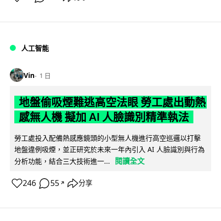
人工智能
Vin
1 日
地盤偷吸煙難逃高空法眼 勞工處出動熱
感無人機 擬加 AI 人臉識別精準執法
勞工處投入配備熱感應鏡頭的小型無人機進行高空巡邏以打擊
地盤違例吸煙，並正研究於未來一年內引入 AI 人臉識別與行為
閱讀全文
分析功能，結合三大技術進一...
246
55
分享
↗