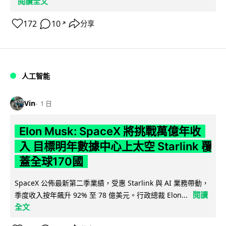
閱讀全文
172
10
分享
↗
人工智能
Vin
1 日
Elon Musk: SpaceX 將挑戰萬億年收
入 目標明年數據中心上太空 Starlink 覆
蓋全球170國
SpaceX 公佈最新第二季業績，受惠 Starlink 與 AI 業務帶動，
閱讀
季度收入按年飆升 92% 至 78 億美元。行政總裁 Elon...
全文