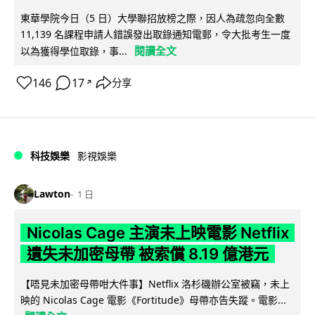
東華學院今日（5 日）大學聯招放榜之際，因人為疏忽向全數
11,139 名課程申請人錯誤發出取錄通知電郵，令大批考生一度
閱讀全文
以為獲得學位取錄，事...
146
17
分享
↗
科技娛樂
影視娛樂
Lawton
1 日
Nicolas Cage 主演未上映電影 Netflix
遺失未加密母帶 被索償 8.19 億港元
【唔見未加密母帶咁大件事】Netflix 洛杉磯辦公室被竊，未上
映的 Nicolas Cage 電影《Fortitude》母帶亦告失蹤。電影...