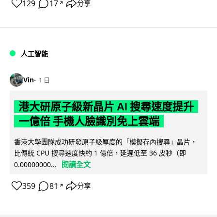
129
17
分享
↗
人工智能
Vin
1 日
港大研原子級新晶片 AI 搜尋速度提升
一億倍 手機人臉識別免上雲端
香港大學團隊成功研發原子級厚度的「模擬存內搜尋」晶片，
比傳統 CPU 搜尋速度快約 1 億倍，延遲低至 36 皮秒（即
閱讀全文
0.00000000...
359
81
分享
↗