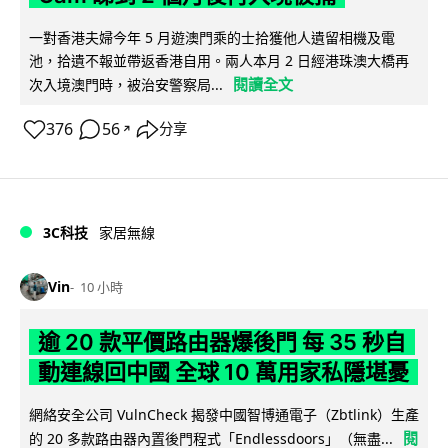
一對香港夫婦今年 5 月遊澳門乘的士拾獲他人遺留相機及電
池，拾遺不報並帶返香港自用。兩人本月 2 日經港珠澳大橋再
閱讀全文
次入境澳門時，被治安警察局...
376
56
分享
↗
3C科技
家居無線
Vin
10 小時
逾 20 款平價路由器爆後門 每 35 秒自
動連線回中國 全球 10 萬用家私隱堪憂
網絡安全公司 VulnCheck 揭發中國智博通電子（Zbtlink）生產
閱
的 20 多款路由器內置後門程式「Endlessdoors」（無盡...