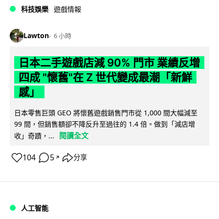
科技娛樂
遊戲情報
Lawton
6 小時
日本二手遊戲店減 90% 門市 業績反增
四成 "懷舊"在 Z 世代變成最潮「新鮮
感」
日本零售巨頭 GEO 將懷舊遊戲銷售門市從 1,000 間大幅減至
99 間，但銷售額卻不降反升至過往的 1.4 倍。做到「減店增
閱讀全文
收」奇蹟，...
104
5
分享
↗
人工智能