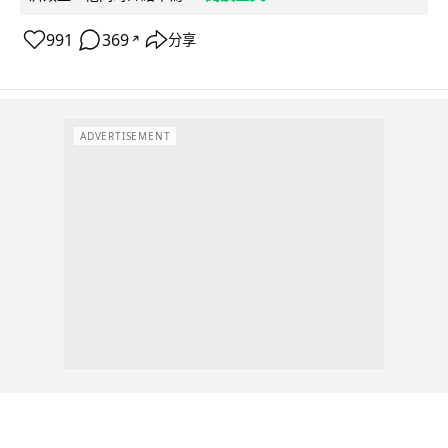
991
369
分享
↗
ADVERTISEMENT