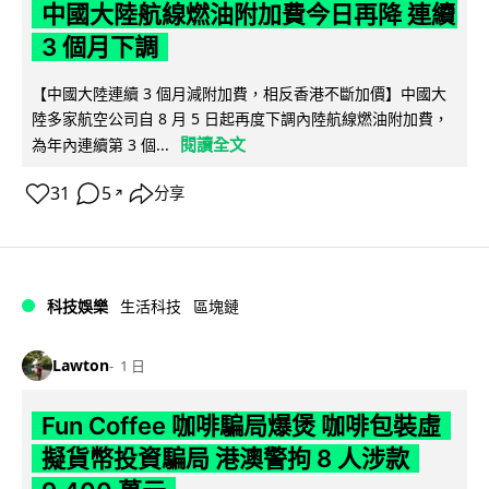
中國大陸航線燃油附加費今日再降 連續
3 個月下調
【中國大陸連續 3 個月減附加費，相反香港不斷加價】中國大
陸多家航空公司自 8 月 5 日起再度下調內陸航線燃油附加費，
閱讀全文
為年內連續第 3 個...
31
5
分享
↗
科技娛樂
生活科技
區塊鏈
Lawton
1 日
Fun Coffee 咖啡騙局爆煲 咖啡包裝虛
擬貨幣投資騙局 港澳警拘 8 人涉款