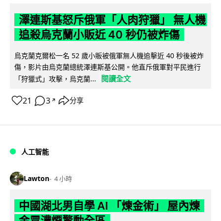
澤連斯基怒斥俄軍「人肉狩獵」 無人機
追殺烏克蘭小販近 40 秒仍被炸傷
烏克蘭克爾松一名 52 歲小販被俄軍無人機追擊近 40 秒後被炸
傷，影片由烏克蘭總統澤連斯基公開。他直斥俄軍對平民進行
閱讀全文
「狩獵式」攻擊，烏克蘭...
21
3
分享
↗
人工智能
Lawton
4 小時
中國湖北男自學 AI 「煉金術」 屋內煉
金冒濃煙驚動全區