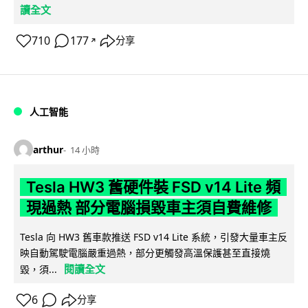
讀全文
710
177
分享
↗
人工智能
arthur
14 小時
Tesla HW3 舊硬件裝 FSD v14 Lite 頻
現過熱 部分電腦損毀車主須自費維修
Tesla 向 HW3 舊車款推送 FSD v14 Lite 系統，引發大量車主反
映自動駕駛電腦嚴重過熱，部分更觸發高溫保護甚至直接燒
閱讀全文
毀，須...
6
分享