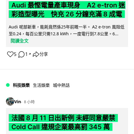
Audi 最慳電量產車現身 A2 e-tron 迷
彩造型曝光 快充 26 分鐘充滿 8 成電
Audi 呢部新車，能耗竟然係25年前嘅一半。 A2 e-tron 風阻低
至0.24，每百公里只需12.8 kWh，一度電行到7.8公里。6...
閱讀全文
5
1
分享
↗
科技娛樂
生活娛樂
城中熱話
Vin
8 小時
法國 8 月 11 日出新例 未經同意嚴禁
Cold Call 違規企業最高罰 345 萬