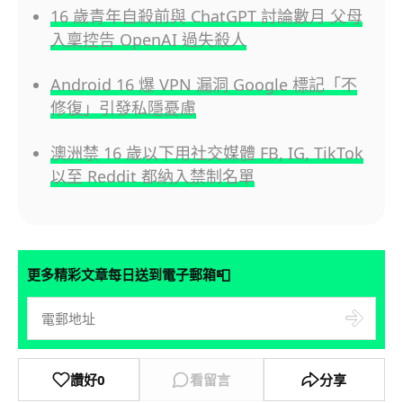
16 歲青年自殺前與 ChatGPT 討論數月 父母
入稟控告 OpenAI 過失殺人
Android 16 爆 VPN 漏洞 Google 標記「不
修復」引發私隱憂慮
澳洲禁 16 歲以下用社交媒體 FB, IG, TikTok
以至 Reddit 都納入禁制名單
📮
更多精彩文章每日送到電子郵箱
讚好
0
看留言
分享