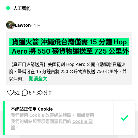
人工智能
Lawton
1 日
貨運火箭 沖繩飛台灣僅需 15 分鐘 Hop
Aero 將 550 磅貨物運送至 725 公里外
【真正用火箭送貨】美國初創 Hop Aero 公開自動駕駛貨運火
箭，聲稱可在 15 分鐘內將 250 公斤物資投送 750 公里外，並
閱讀全文
以沖繩...
52
6
分享
↗
本網站正使用 Cookie
我們使用 Cookie 改善網站體驗。 繼續使用
我們的網站即表示您同意我們的
Cookie 政
ADVERTISEMENT
策
。