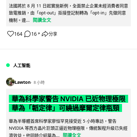
法國將於 8 月 11 日起實施新例，全面禁止企業未經消費者同意
致電推銷，由「opt-out」拒接登記制轉為「opt-in」先徵同意
閱讀全文
機制。違...
164
16
分享
↗
人工智能
Lawton
8 小時
華為科學家警告 NVIDIA 已近物理極限
華為「韜定律」可繞過摩爾定律瓶頸
華為半導體首席科學家廖恒罕見接受近 5 小時專訪，警告
NVIDIA 等西方晶片巨頭正逼近物理極限，傳統製程升級已失經
閱讀全文
濟效益。他同時介紹華為...