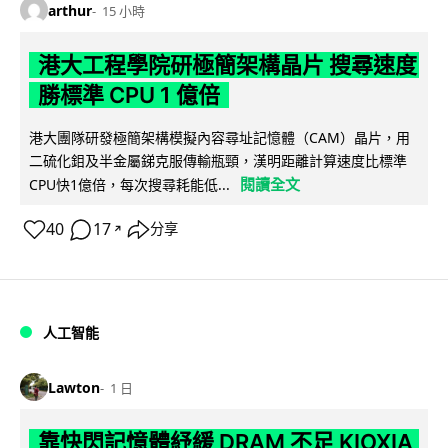
arthur
15 小時
港大工程學院研極簡架構晶片 搜尋速度
勝標準 CPU 1 億倍
港大團隊研發極簡架構模擬內容尋址記憶體（CAM）晶片，用
二硫化鉬及半金屬銻克服傳輸瓶頸，漢明距離計算速度比標準
閱讀全文
CPU快1億倍，每次搜尋耗能低...
40
17
分享
↗
人工智能
Lawton
1 日
靠快閃記憶體紓緩 DRAM 不足 KIOXIA