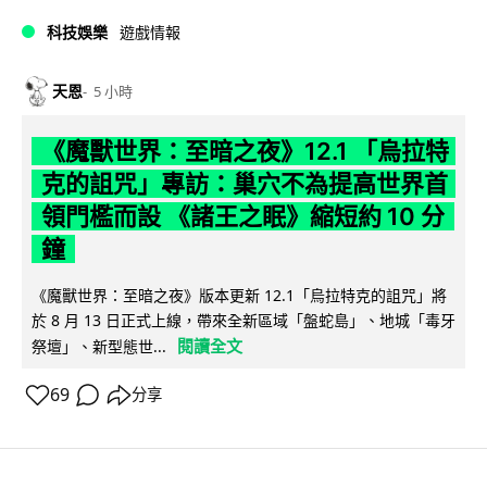
科技娛樂
遊戲情報
天恩
5 小時
《魔獸世界：至暗之夜》12.1 「烏拉特
克的詛咒」專訪：巢穴不為提高世界首
領門檻而設 《諸王之眠》縮短約 10 分
鐘
《魔獸世界：至暗之夜》版本更新 12.1「烏拉特克的詛咒」將
於 8 月 13 日正式上線，帶來全新區域「盤蛇島」、地城「毒牙
閱讀全文
祭壇」、新型態世...
69
分享