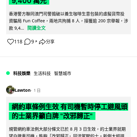
9,400 萬元
香港警方聯同澳門司警搗破以養生咖啡生意包裝的虛擬貨幣投
資騙局 Fun Coffee，兩地共拘捕 8 人，接獲逾 200 宗舉報，涉
閱讀全文
款 9,4...
118
9
分享
↗
科技娛樂
生活科技
智慧城市
Lawton
1 日
網約車條例生效 有司機暫時停工避風頭
的士業界籲白牌 "改邪歸正"
規管網約車法例大部分條文已於 8 月 3 日生效，的士業界就期
望白牌車司機，能夠「改邪歸正」回流駕駛的士。新例大幅提