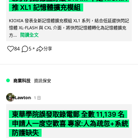
推 XL1 記憶體擴充模組
KIOXIA 發表全新記憶體擴充模組 XL1 系列，結合低延遲快閃記
憶體 XL-FLASH 與 CXL 介面，將快閃記憶體轉化為記憶體擴充
閱讀全文
方...
84
5
分享
↗
商業科技
資訊保安
Lawton
1 日
東華學院誤發取錄電郵 全數 11,139 名
申請人一度空歡喜 專家:人為疏忽+系統
防護缺失