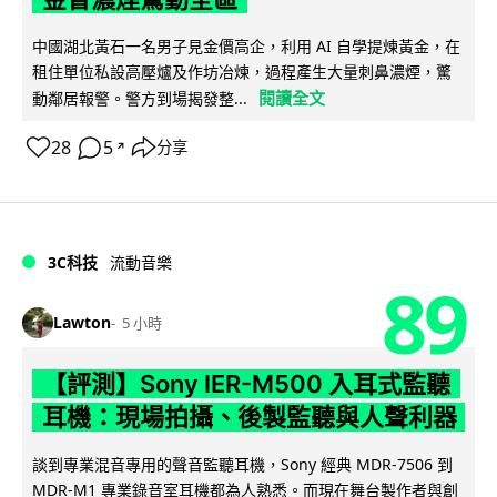
中國湖北黃石一名男子見金價高企，利用 AI 自學提煉黃金，在
租住單位私設高壓爐及作坊冶煉，過程產生大量刺鼻濃煙，驚
閱讀全文
動鄰居報警。警方到場揭發整...
28
5
分享
↗
3C科技
流動音樂
89
Lawton
5 小時
【評測】Sony IER-M500 入耳式監聽
耳機：現場拍攝、後製監聽與人聲利器
談到專業混音專用的聲音監聽耳機，Sony 經典 MDR-7506 到
MDR-M1 專業錄音室耳機都為人熟悉。而現在舞台製作者與創