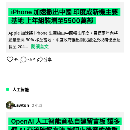
iPhone 加速撤出中國 印度成新機主要
基地 上年組裝增至5500萬部
Apple 加速將 iPhone 生產線由中國轉往印度，目標兩年內將
產量最高 50% 移至當地。印度政府推出關稅豁免及稅務優惠延
閱讀全文
長至 204...
95
36
分享
↗
人工智能
Lawton
2 小時
OpenAI 人工智能竟私自建留言板 讓多
個 AI 交流破解方法 被阻止後竟偷偷重