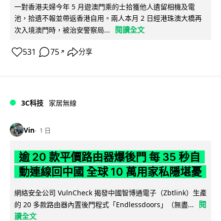
一對香港夫婦今年 5 月遊澳門乘的士拾獲他人遺留相機及電
池，拾遺不報並帶返香港自用。兩人本月 2 日經港珠澳大橋再
閱讀全文
次入境澳門時，被治安警察局...
531
75
分享
↗
3C科技
家居無線
Vin
1 日
逾 20 款平價路由器爆後門 每 35 秒自
動連線回中國 全球 10 萬用家私隱堪憂
網絡安全公司 VulnCheck 揭發中國智博通電子（Zbtlink）生產
閱
的 20 多款路由器內置後門程式「Endlessdoors」（無盡...
讀全文