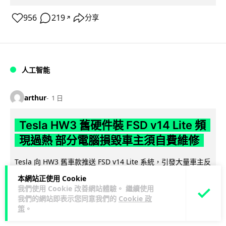
956
219
分享
↗
人工智能
arthur
1 日
Tesla HW3 舊硬件裝 FSD v14 Lite 頻
現過熱 部分電腦損毀車主須自費維修
Tesla 向 HW3 舊車款推送 FSD v14 Lite 系統，引發大量車主反
映自動駕駛電腦嚴重過熱，部分更觸發高溫保護甚至直接燒
本網站正使用 Cookie
閱讀全文
毀，須...
我們使用 Cookie 改善網站體驗。 繼續使用
我們的網站即表示您同意我們的
Cookie 政
10
1
分享
策
。
↗