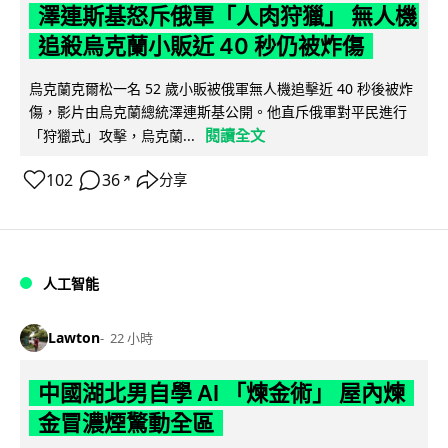
澤連斯基怒斥俄軍「人肉狩獵」 無人機
追殺烏克蘭小販近 40 秒仍被炸傷
烏克蘭克爾松一名 52 歲小販被俄軍無人機追擊近 40 秒後被炸
傷，影片由烏克蘭總統澤連斯基公開。他直斥俄軍對平民進行
閱讀全文
「狩獵式」攻擊，烏克蘭...
102
36
分享
↗
人工智能
Lawton
22 小時
中國湖北男自學 AI 「煉金術」 屋內煉
金冒濃煙驚動全區