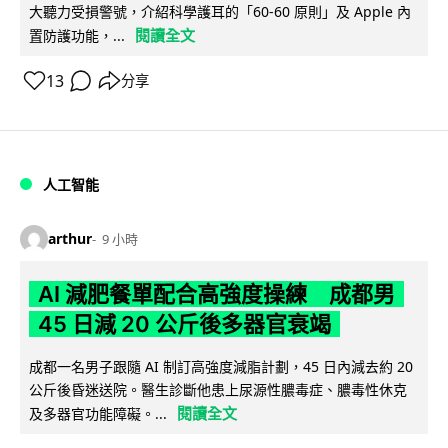
大聽力受損警號，介紹科學護耳的「60-60 原則」及 Apple 內
閱讀全文
置防護功能，...
13
分享
人工智能
arthur
9 小時
AI 減肥餐單配合高強度操練 成都男
45 日減 20 公斤後多器官衰竭
成都一名男子跟隨 AI 制訂高強度減脂計劃，45 日內減去約 20
公斤後昏迷送院。醫生診斷他患上尿源性膿毒症、膿毒性休克
閱讀全文
及多器官功能障礙。...