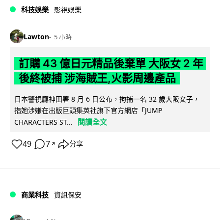
科技娛樂
影視娛樂
Lawton
5 小時
訂購 43 億日元精品後棄單 大阪女 2 年
後終被捕 涉海賊王,火影周邊產品
日本警視廳神田署 8 月 6 日公布，拘捕一名 32 歲大阪女子，
指她涉嫌在出版巨頭集英社旗下官方網店「JUMP
閱讀全文
CHARACTERS ST...
49
7
分享
↗
商業科技
資訊保安