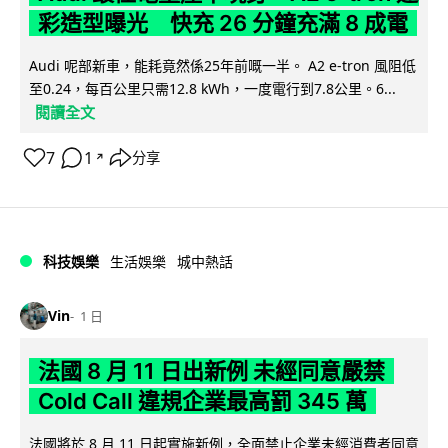
彩造型曝光 快充 26 分鐘充滿 8 成電
Audi 呢部新車，能耗竟然係25年前嘅一半。 A2 e-tron 風阻低
至0.24，每百公里只需12.8 kWh，一度電行到7.8公里。6...
閱讀全文
7
1
分享
↗
科技娛樂
生活娛樂
城中熱話
Vin
1 日
法國 8 月 11 日出新例 未經同意嚴禁
Cold Call 違規企業最高罰 345 萬
法國將於 8 月 11 日起實施新例，全面禁止企業未經消費者同意