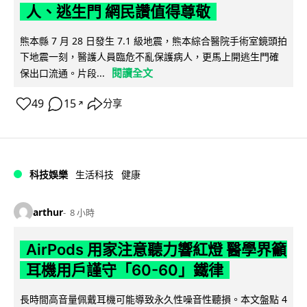
人、逃生門 網民讚值得尊敬
熊本縣 7 月 28 日發生 7.1 級地震，熊本綜合醫院手術室鏡頭拍
下地震一刻，醫護人員臨危不亂保護病人，更馬上開逃生門確
閱讀全文
保出口流通。片段...
49
15
分享
↗
科技娛樂
生活科技
健康
arthur
8 小時
AirPods 用家注意聽力響紅燈 醫學界籲
耳機用戶謹守「60-60」鐵律
長時間高音量佩戴耳機可能導致永久性噪音性聽損。本文盤點 4