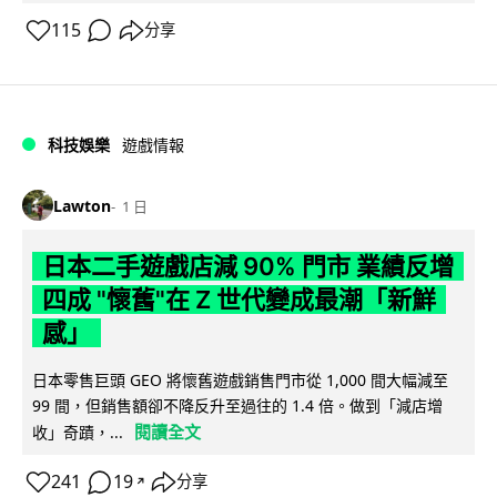
115
分享
科技娛樂
遊戲情報
Lawton
1 日
日本二手遊戲店減 90% 門市 業績反增
四成 "懷舊"在 Z 世代變成最潮「新鮮
感」
日本零售巨頭 GEO 將懷舊遊戲銷售門市從 1,000 間大幅減至
99 間，但銷售額卻不降反升至過往的 1.4 倍。做到「減店增
閱讀全文
收」奇蹟，...
241
19
分享
↗