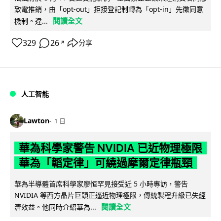
致電推銷，由「opt-out」拒接登記制轉為「opt-in」先徵同意
閱讀全文
機制。違...
329
26
分享
↗
人工智能
Lawton
1 日
華為科學家警告 NVIDIA 已近物理極限
華為「韜定律」可繞過摩爾定律瓶頸
華為半導體首席科學家廖恒罕見接受近 5 小時專訪，警告
NVIDIA 等西方晶片巨頭正逼近物理極限，傳統製程升級已失經
閱讀全文
濟效益。他同時介紹華為...