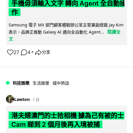
手機毋須輸入文字 轉向 Agent 全自動操
作
Samsung 電子 MX 部門顧客體驗辦公室主管兼副總裁 Jay Kim
閱讀全
表示，品牌正推動 Galaxy AI 邁向全自動化 Agent...
文
27
4
分享
↗
科技娛樂
生活娛樂
城中熱話
Lawton
1 日
港夫婦澳門的士拾相機 據為己有被的士
Cam 睇到 2 個月後再入境被捕