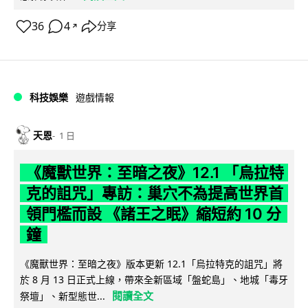
36
4
分享
↗
科技娛樂
遊戲情報
天恩
1 日
《魔獸世界：至暗之夜》12.1 「烏拉特
克的詛咒」專訪：巢穴不為提高世界首
領門檻而設 《諸王之眠》縮短約 10 分
鐘
《魔獸世界：至暗之夜》版本更新 12.1「烏拉特克的詛咒」將
於 8 月 13 日正式上線，帶來全新區域「盤蛇島」、地城「毒牙
閱讀全文
祭壇」、新型態世...