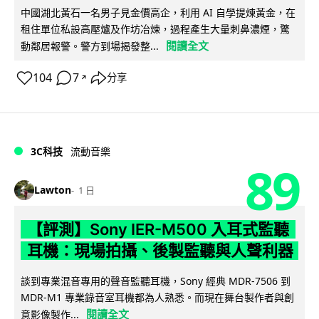
中國湖北黃石一名男子見金價高企，利用 AI 自學提煉黃金，在
租住單位私設高壓爐及作坊冶煉，過程產生大量刺鼻濃煙，驚
閱讀全文
動鄰居報警。警方到場揭發整...
104
7
分享
↗
3C科技
流動音樂
89
Lawton
1 日
【評測】Sony IER-M500 入耳式監聽
耳機：現場拍攝、後製監聽與人聲利器
談到專業混音專用的聲音監聽耳機，Sony 經典 MDR-7506 到
MDR-M1 專業錄音室耳機都為人熟悉。而現在舞台製作者與創
閱讀全文
意影像製作...