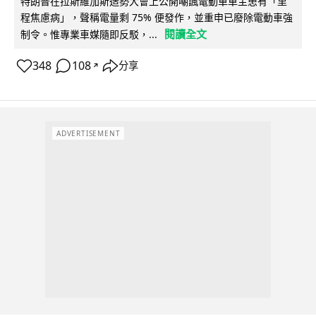
特朗普在拉斯維加斯造勢大會上公開嘲諷電動車車主患有「里
程焦慮病」，聲稱電量剩 75% 便發作，並重申已廢除電動車強
閱讀全文
制令。惟專業車媒隨即反駁，...
348
108
分享
↗
ADVERTISEMENT