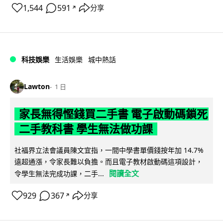
1,544
591
分享
↗
科技娛樂
生活娛樂
城中熱話
Lawton
1 日
家長無得慳錢買二手書 電子啟動碼鎖死
二手教科書 學生無法做功課
社福界立法會議員陳文宜指，一間中學書單價錢按年加 14.7%
遠超通漲，令家長難以負擔。而且電子教材啟動碼這項設計，
閱讀全文
令學生無法完成功課，二手...
929
367
分享
↗