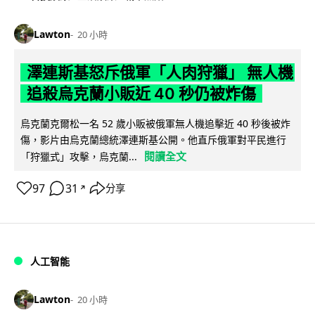
Lawton
20 小時
澤連斯基怒斥俄軍「人肉狩獵」 無人機
追殺烏克蘭小販近 40 秒仍被炸傷
烏克蘭克爾松一名 52 歲小販被俄軍無人機追擊近 40 秒後被炸
傷，影片由烏克蘭總統澤連斯基公開。他直斥俄軍對平民進行
閱讀全文
「狩獵式」攻擊，烏克蘭...
97
31
分享
↗
人工智能
Lawton
20 小時