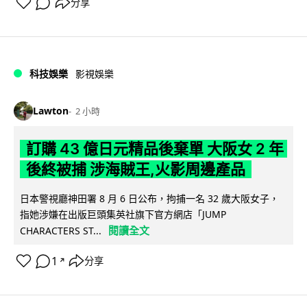
分享
科技娛樂
影視娛樂
Lawton
2 小時
訂購 43 億日元精品後棄單 大阪女 2 年
後終被捕 涉海賊王,火影周邊產品
日本警視廳神田署 8 月 6 日公布，拘捕一名 32 歲大阪女子，
指她涉嫌在出版巨頭集英社旗下官方網店「JUMP
閱讀全文
CHARACTERS ST...
1
分享
↗