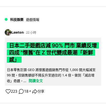
科技娛樂
遊戲情報
Lawton
22 小時
日本二手遊戲店減 90% 門市 業績反增
四成 "懷舊"在 Z 世代變成最潮「新鮮
感」
日本零售巨頭 GEO 將懷舊遊戲銷售門市從 1,000 間大幅減至
99 間，但銷售額卻不降反升至過往的 1.4 倍。做到「減店增
閱讀全文
收」奇蹟，...
223
18
分享
↗