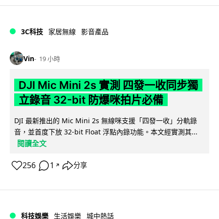
3C科技
家居無線
影音產品
Vin
19 小時
DJI Mic Mini 2s 實測 四發一收同步獨
立錄音 32-bit 防爆咪拍片必備
DJI 最新推出的 Mic Mini 2s 無線咪支援「四發一收」分軌錄
音，並首度下放 32-bit Float 浮點內錄功能。本文經實測其...
閱讀全文
256
1
分享
↗
科技娛樂
生活娛樂
城中熱話