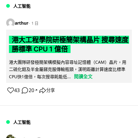
人工智能
arthur
1 日
港大工程學院研極簡架構晶片 搜尋速度
勝標準 CPU 1 億倍
港大團隊研發極簡架構模擬內容尋址記憶體（CAM）晶片，用
二硫化鉬及半金屬銻克服傳輸瓶頸，漢明距離計算速度比標準
閱讀全文
CPU快1億倍，每次搜尋耗能低...
43
20
分享
↗
人工智能