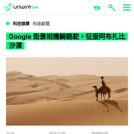
WWDC 2026
GenAI 與雲端科技專區
ERP 與商業 AI
Google 街景相機騎駱駝，征服阿布扎比沙漠
科技娛樂
科技新聞
Google 街景相機騎駱駝，征服阿布扎比
沙漠
作者
發佈日期
閱讀時間