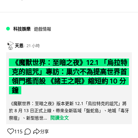
科技娛樂
遊戲情報
天恩
21 小時
《魔獸世界：至暗之夜》12.1 「烏拉特
克的詛咒」專訪：巢穴不為提高世界首
領門檻而設 《諸王之眠》縮短約 10 分
鐘
《魔獸世界：至暗之夜》版本更新 12.1「烏拉特克的詛咒」將
於 8 月 13 日正式上線，帶來全新區域「盤蛇島」、地城「毒牙
閱讀全文
祭壇」、新型態世...
115
分享