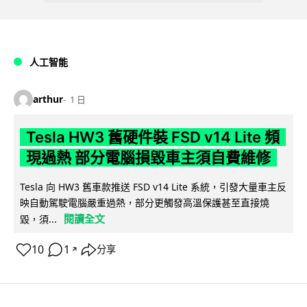
人工智能
arthur
1 日
Tesla HW3 舊硬件裝 FSD v14 Lite 頻
現過熱 部分電腦損毀車主須自費維修
Tesla 向 HW3 舊車款推送 FSD v14 Lite 系統，引發大量車主反
映自動駕駛電腦嚴重過熱，部分更觸發高溫保護甚至直接燒
閱讀全文
毀，須...
10
1
分享
↗