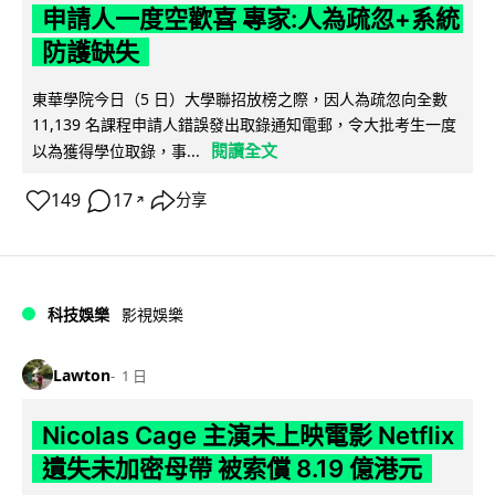
申請人一度空歡喜 專家:人為疏忽+系統
防護缺失
東華學院今日（5 日）大學聯招放榜之際，因人為疏忽向全數
11,139 名課程申請人錯誤發出取錄通知電郵，令大批考生一度
閱讀全文
以為獲得學位取錄，事...
149
17
分享
↗
科技娛樂
影視娛樂
Lawton
1 日
Nicolas Cage 主演未上映電影 Netflix
遺失未加密母帶 被索償 8.19 億港元