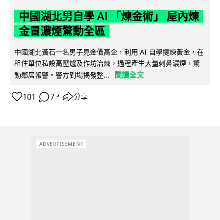
中國湖北男自學 AI 「煉金術」 屋內煉
金冒濃煙驚動全區
中國湖北黃石一名男子見金價高企，利用 AI 自學提煉黃金，在
租住單位私設高壓爐及作坊冶煉，過程產生大量刺鼻濃煙，驚
閱讀全文
動鄰居報警。警方到場揭發整...
101
7
分享
↗
ADVERTISEMENT