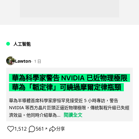
人工智能
Lawton
1 日
華為科學家警告 NVIDIA 已近物理極限
華為「韜定律」可繞過摩爾定律瓶頸
華為半導體首席科學家廖恒罕見接受近 5 小時專訪，警告
NVIDIA 等西方晶片巨頭正逼近物理極限，傳統製程升級已失經
閱讀全文
濟效益。他同時介紹華為...
1,512
561
分享
↗