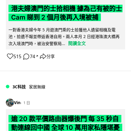
港夫婦澳門的士拾相機 據為己有被的士
Cam 睇到 2 個月後再入境被捕
一對香港夫婦今年 5 月遊澳門乘的士拾獲他人遺留相機及電
池，拾遺不報並帶返香港自用。兩人本月 2 日經港珠澳大橋再
閱讀全文
次入境澳門時，被治安警察局...
515
74
分享
↗
3C科技
家居無線
Vin
1 日
逾 20 款平價路由器爆後門 每 35 秒自
動連線回中國 全球 10 萬用家私隱堪憂