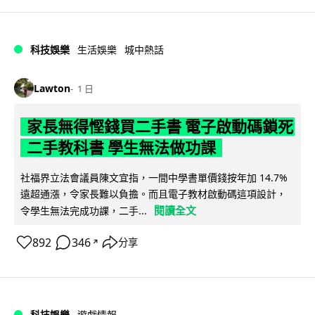
科技娛樂
生活娛樂
城中熱話
Lawton
1 日
家長無得慳錢買二手書 電子啟動碼鎖死
二手教科書 學生無法做功課
社福界立法會議員陳文宜指，一間中學書單價錢按年加 14.7%
遠超通漲，令家長難以負擔。而且電子教材啟動碼這項設計，
閱讀全文
令學生無法完成功課，二手...
892
346
分享
↗
科技娛樂
遊戲情報