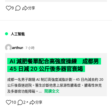
9
分享
人工智能
arthur
7 小時
AI 減肥餐單配合高強度操練 成都男
45 日減 20 公斤後多器官衰竭
成都一名男子跟隨 AI 制訂高強度減脂計劃，45 日內減去約 20
公斤後昏迷送院。醫生診斷他患上尿源性膿毒症、膿毒性休克
閱讀全文
及多器官功能障礙。...
10
2
分享
↗