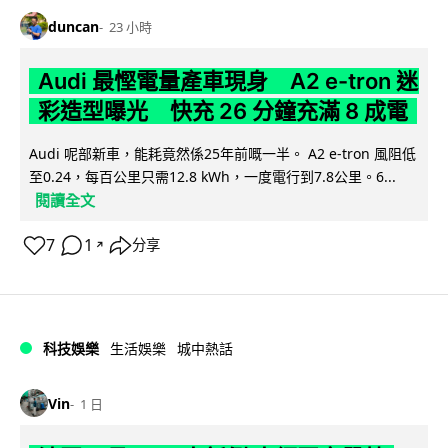
duncan
23 小時
Audi 最慳電量產車現身 A2 e-tron 迷
彩造型曝光 快充 26 分鐘充滿 8 成電
Audi 呢部新車，能耗竟然係25年前嘅一半。 A2 e-tron 風阻低
至0.24，每百公里只需12.8 kWh，一度電行到7.8公里。6...
閱讀全文
7
1
分享
↗
科技娛樂
生活娛樂
城中熱話
Vin
1 日