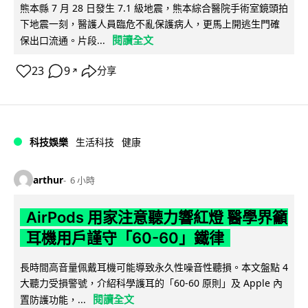
熊本縣 7 月 28 日發生 7.1 級地震，熊本綜合醫院手術室鏡頭拍
下地震一刻，醫護人員臨危不亂保護病人，更馬上開逃生門確
閱讀全文
保出口流通。片段...
23
9
分享
↗
科技娛樂
生活科技
健康
arthur
6 小時
AirPods 用家注意聽力響紅燈 醫學界籲
耳機用戶謹守「60-60」鐵律
長時間高音量佩戴耳機可能導致永久性噪音性聽損。本文盤點 4
大聽力受損警號，介紹科學護耳的「60-60 原則」及 Apple 內
閱讀全文
置防護功能，...