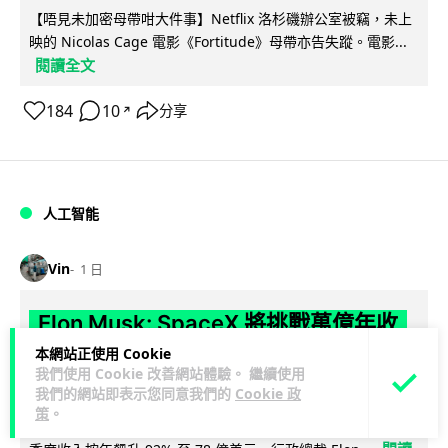
【唔見未加密母帶咁大件事】Netflix 洛杉磯辦公室被竊，未上
映的 Nicolas Cage 電影《Fortitude》母帶亦告失蹤。電影...
閱讀全文
184
10
分享
↗
人工智能
Vin
1 日
Elon Musk: SpaceX 將挑戰萬億年收
入 目標明年數據中心上太空 Starlink 覆
本網站正使用 Cookie
我們使用 Cookie 改善網站體驗。 繼續使用
蓋全球170國
我們的網站即表示您同意我們的
Cookie 政
策
。
SpaceX 公佈最新第二季業績，受惠 Starlink 與 AI 業務帶動，