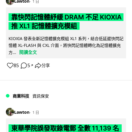
Lawton
1 日
靠快閃記憶體紓緩 DRAM 不足 KIOXIA
推 XL1 記憶體擴充模組
KIOXIA 發表全新記憶體擴充模組 XL1 系列，結合低延遲快閃記
憶體 XL-FLASH 與 CXL 介面，將快閃記憶體轉化為記憶體擴充
閱讀全文
方...
85
5
分享
↗
商業科技
資訊保安
Lawton
1 日
東華學院誤發取錄電郵 全數 11,139 名