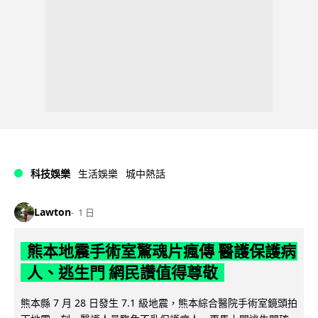
科技娛樂
生活娛樂
城中熱話
Lawton
1 日
熊本地震手術室驚魂片瘋傳 醫護保護病
人、逃生門 網民讚值得尊敬
熊本縣 7 月 28 日發生 7.1 級地震，熊本綜合醫院手術室鏡頭拍