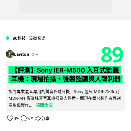
3C科技
流動音樂
89
Lawton
2 日
【評測】Sony IER-M500 入耳式監聽
耳機：現場拍攝、後製監聽與人聲利器
談到專業混音專用的聲音監聽耳機，Sony 經典 MDR-7506 到
MDR-M1 專業錄音室耳機都為人熟悉。而現在舞台製作者與創
閱讀全文
意影像製作...
39
5
分享
↗