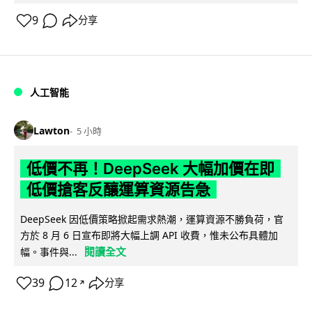
9
分享
人工智能
Lawton
5 小時
低價不再！DeepSeek 大幅加價在即
低價搶客反釀運算資源告急
DeepSeek 因低價策略掀起需求熱潮，運算資源不勝負荷，官
方於 8 月 6 日宣布即將大幅上調 API 收費，惟未公布具體加
閱讀全文
幅。事件與...
39
12
分享
↗