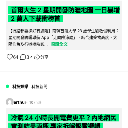
首爾大生 2 星期開發防曬地圖 一日暴增
2 萬人下載衝榜首
【行路都要揀好有遮陰】南韓首爾大學 23 歲學生劉敏俊利用 2
星期開發防曬導航 App「走向陰涼處」，結合建築物高度、太
閱讀全文
陽仰角及行道樹陰影...
64
3
分享
↗
科技娛樂
科技新聞
arthur
10 小時
冷氣 24 小時長開電費更平？內地網民
實測結果兩極 專家拆解慳電邏輯