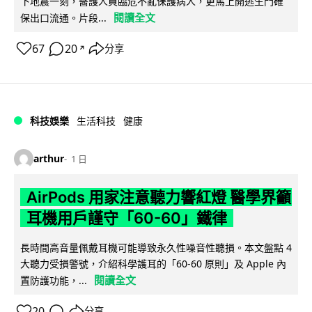
下地震一刻，醫護人員臨危不亂保護病人，更馬上開逃生門確
閱讀全文
保出口流通。片段...
67
20
分享
↗
科技娛樂
生活科技
健康
arthur
1 日
AirPods 用家注意聽力響紅燈 醫學界籲
耳機用戶謹守「60-60」鐵律
長時間高音量佩戴耳機可能導致永久性噪音性聽損。本文盤點 4
大聽力受損警號，介紹科學護耳的「60-60 原則」及 Apple 內
閱讀全文
置防護功能，...
20
分享