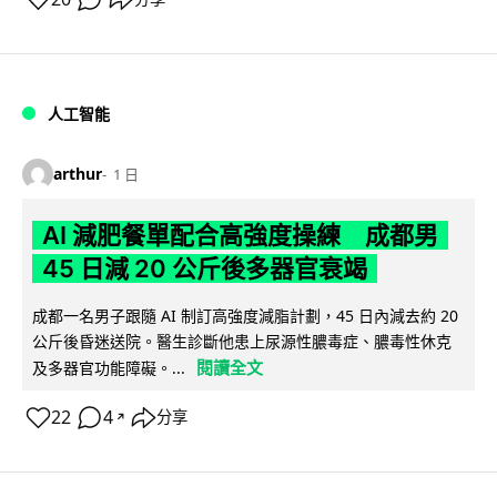
人工智能
arthur
1 日
AI 減肥餐單配合高強度操練 成都男
45 日減 20 公斤後多器官衰竭
成都一名男子跟隨 AI 制訂高強度減脂計劃，45 日內減去約 20
公斤後昏迷送院。醫生診斷他患上尿源性膿毒症、膿毒性休克
閱讀全文
及多器官功能障礙。...
22
4
分享
↗