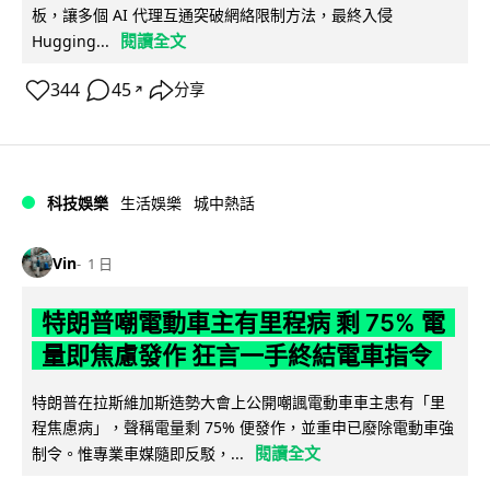
板，讓多個 AI 代理互通突破網絡限制方法，最終入侵
閱讀全文
Hugging...
344
45
分享
↗
科技娛樂
生活娛樂
城中熱話
Vin
1 日
特朗普嘲電動車主有里程病 剩 75% 電
量即焦慮發作 狂言一手終結電車指令
特朗普在拉斯維加斯造勢大會上公開嘲諷電動車車主患有「里
程焦慮病」，聲稱電量剩 75% 便發作，並重申已廢除電動車強
閱讀全文
制令。惟專業車媒隨即反駁，...