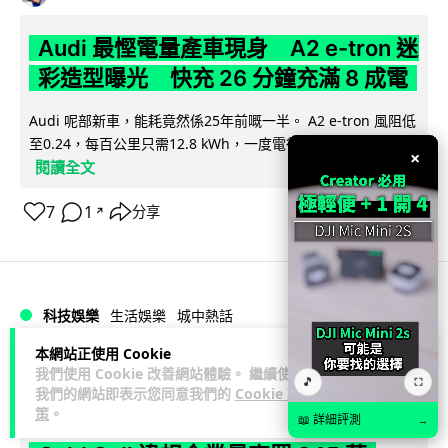
Audi 最慳電量產車現身 A2 e-tron 迷
彩造型曝光 快充 26 分鐘充滿 8 成電
Audi 呢部新車，能耗竟然係25年前嘅一半。 A2 e-tron 風阻低
至0.24，每百公里只需12.8 kWh，一度電行到7.8公里。6...
×
閱讀全文
7
1
分享
↗
科技娛樂
生活娛樂
城中熱話
本網站正使用 Cookie
Vin
2 日
我們使用 Cookie 改善網站體驗。 繼續使用
🎵
⛶
我們的網站即表示您同意我們的
Cookie 政
策
。
法國 8 月 11 日出新例 未經同意嚴禁
📖 詳細評測
→