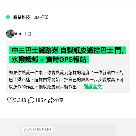
商業科技
3D 打印
Vin
1 日
中三巴士鐵路迷 自製紙皮遙控巴士 門,
水撥識郁 + 實時GPS報站
如果你熱愛一件事，你會熱愛到怎樣的程度？一位就讀中三的
巴士鐵路迷，選擇由零開始，把自己的興趣一步步變成真正可
閱讀全文
以運作的作品。他以紙皮親手製作出...
3,348
185
分享
↗
ADVERTISEMENT