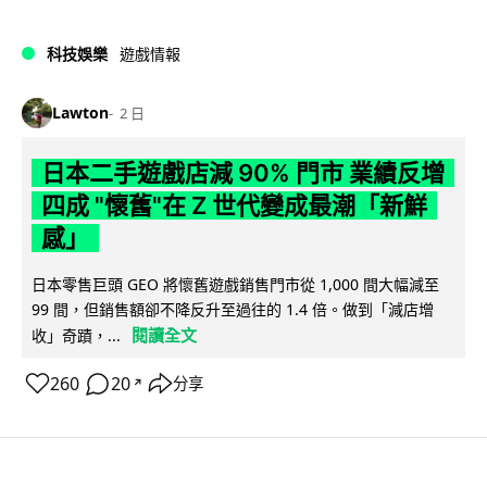
科技娛樂
遊戲情報
Lawton
2 日
日本二手遊戲店減 90% 門市 業績反增
四成 "懷舊"在 Z 世代變成最潮「新鮮
感」
日本零售巨頭 GEO 將懷舊遊戲銷售門市從 1,000 間大幅減至
99 間，但銷售額卻不降反升至過往的 1.4 倍。做到「減店增
閱讀全文
收」奇蹟，...
260
20
分享
↗