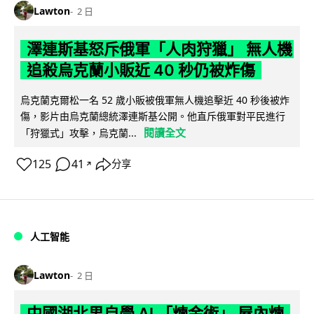
Lawton
2 日
澤連斯基怒斥俄軍「人肉狩獵」 無人機
追殺烏克蘭小販近 40 秒仍被炸傷
烏克蘭克爾松一名 52 歲小販被俄軍無人機追擊近 40 秒後被炸
傷，影片由烏克蘭總統澤連斯基公開。他直斥俄軍對平民進行
閱讀全文
「狩獵式」攻擊，烏克蘭...
125
41
分享
↗
人工智能
Lawton
2 日
中國湖北男自學 AI 「煉金術」 屋內煉