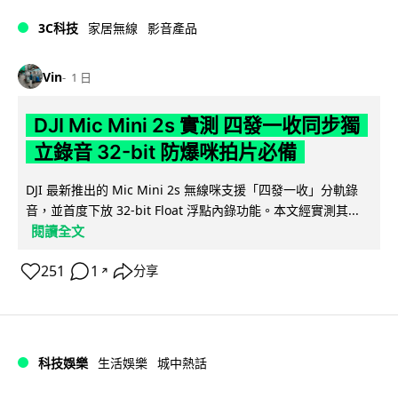
3C科技
家居無線
影音產品
Vin
1 日
DJI Mic Mini 2s 實測 四發一收同步獨
立錄音 32-bit 防爆咪拍片必備
DJI 最新推出的 Mic Mini 2s 無線咪支援「四發一收」分軌錄
音，並首度下放 32-bit Float 浮點內錄功能。本文經實測其...
閱讀全文
251
1
分享
↗
科技娛樂
生活娛樂
城中熱話