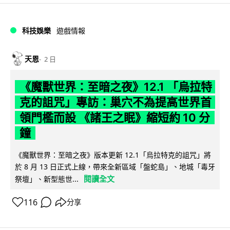
科技娛樂
遊戲情報
天恩
2 日
《魔獸世界：至暗之夜》12.1 「烏拉特
克的詛咒」專訪：巢穴不為提高世界首
領門檻而設 《諸王之眠》縮短約 10 分
鐘
《魔獸世界：至暗之夜》版本更新 12.1「烏拉特克的詛咒」將
於 8 月 13 日正式上線，帶來全新區域「盤蛇島」、地城「毒牙
閱讀全文
祭壇」、新型態世...
116
分享