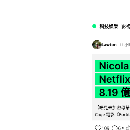
科技娛樂
影
Lawton
11 小
Nico
Netf
8.19
【唔見未加密母帶咁大
Cage 電影《For
109
6
↗