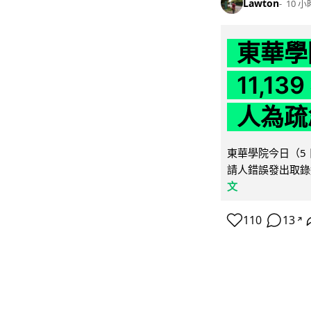
Lawton
10 小
東華學
11,1
人為疏
東華學院今日（5 
請人錯誤發出取錄
文
110
13
↗