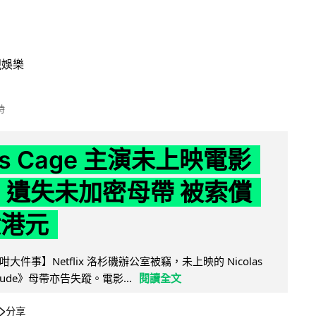
視娛樂
時
las Cage 主演未上映電影
lix 遺失未加密母帶 被索償
 億港元
件事】Netflix 洛杉磯辦公室被竊，未上映的 Nicolas
titude》母帶亦告失蹤。電影...
閱讀全文
分享