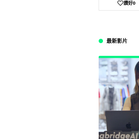
讚好
0
最新影片