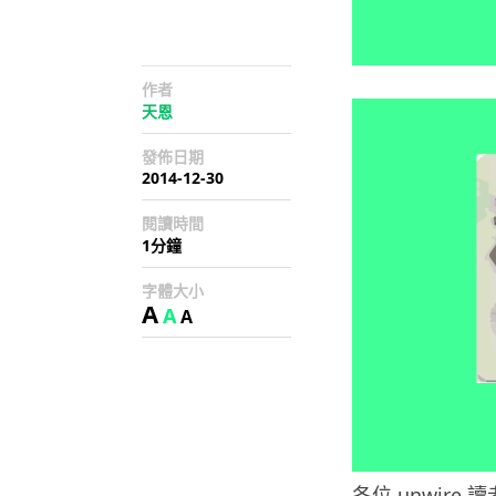
作者
天恩
發佈日期
2014-12-30
閱讀時間
1分鐘
字體大小
A
A
A
各位 unwir