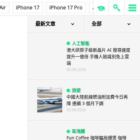
人工智能
Air
iPhone 17
iPhone 17 Pro
AirPods Pro 3
Ap
Elon Musk: SpaceX 將挑戰萬億
年收入 目標明年數據...
05.08.2026
最新文章
全部
人工智能
港大研原子級新晶片 AI 搜尋速度
提升一億倍 手機人臉識別免上雲
端
05.08.2026
旅遊
中國大陸航線燃油附加費今日再
降 連續 3 個月下調
05.08.2026
區塊鏈
Fun Coffee 咖啡騙局爆煲 咖啡