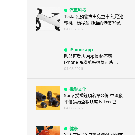
汽車科技
Tesla 無預警推出兒童車 無電池
電機一樣秒殺 炒至約港幣39萬
04.08.2026
iPhone app
歐盟再發功 Apple 終答應
iPhone 跨機剪貼簿將可貼 ...
04.08.2026
攝影文化
Sony 授權鏡頭名單公佈 中國廠
平價鏡頭全數缺席 Nikon 已...
04.08.2026
健康
室內空氣 40 度暑熱難耐 德國空