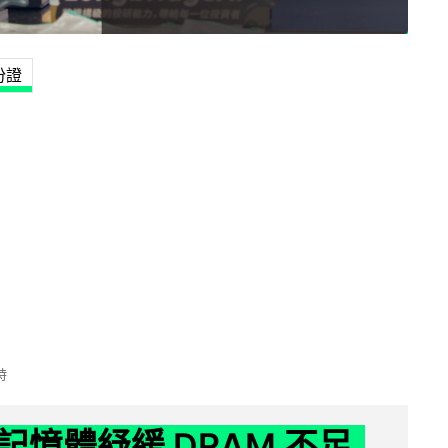
份證
時
記憶體紓緩 DRAM 不足