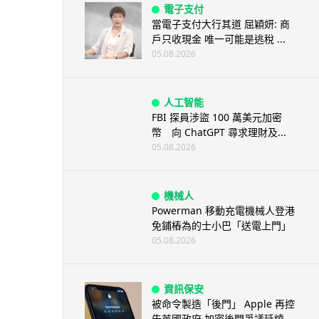
電子支付
當電子支付大行其道 屈穎妍: 商
戶只收現金 唯一可能是逃稅 ...
05.08.2026
人工智能
FBI 探員涉盜 100 萬美元加密
幣 向 ChatGPT 尋求理財及...
05.08.2026
機械人
Powerman 移動充電機械人登港
免鋪樁為的士小巴「送電上門」
05.08.2026
資訊保安
被命令製造「後門」 Apple 再控
告英國政府 加密後門爭議延燒...