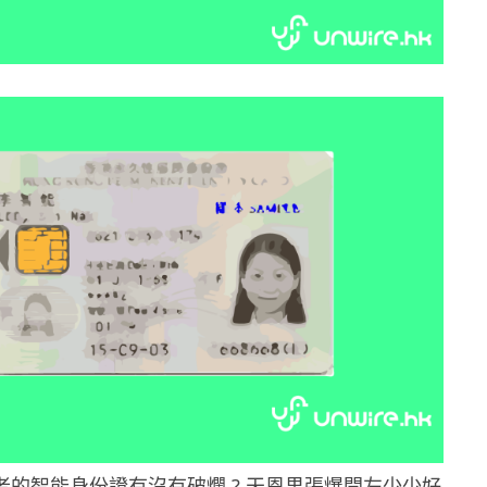
e 讀者的智能身份證有沒有破爛 ? 天恩果張爆開左少少好