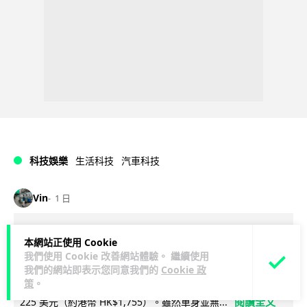
科技娛樂
生活科技
汽車科技
Vin
1 日
Tesla 無預警推出兒童車 無電池電機一
本網站正使用 Cookie
樣秒殺 炒至約港幣39萬
我們使用 Cookie 改善網站體驗。 繼續使用
我們的網站即表示您同意我們的
Cookie 政
策
。
Tesla 無預警推出 Balance Bike for Kids 兒童平衡車，定價
閱讀全文
225 美元（約港幣 HK$1,755）。雖然車身並無...