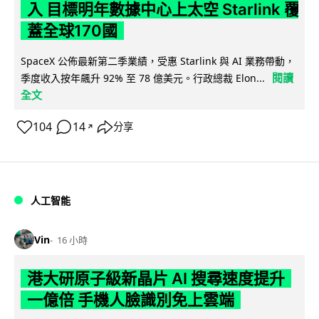
入 目標明年數據中心上太空 Starlink 覆
蓋全球170國
SpaceX 公佈最新第二季業績，受惠 Starlink 與 AI 業務帶動，
閱讀
季度收入按年飆升 92% 至 78 億美元。行政總裁 Elon...
全文
104
14
分享
↗
人工智能
Vin
16 小時
港大研原子級新晶片 AI 搜尋速度提升
一億倍 手機人臉識別免上雲端