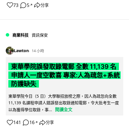
73
5
分享
↗
商業科技
資訊保安
Lawton
14 小時
東華學院誤發取錄電郵 全數 11,139 名
申請人一度空歡喜 專家:人為疏忽+系統
防護缺失
東華學院今日（5 日）大學聯招放榜之際，因人為疏忽向全數
11,139 名課程申請人錯誤發出取錄通知電郵，令大批考生一度
閱讀全文
以為獲得學位取錄，事...
141
16
分享
↗