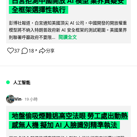
白宮拒測中國開放 AI 模型 業界質疑安
全框架選擇性執行
彭博社報道，白宮通知美國頂尖 AI 公司，中國開發的開放權重
模型將不納入特朗普政府新 AI 安全框架的測試範圍。美國業界
閱讀全文
則聯署呼籲政府不要限...
37
18
分享
↗
人工智能
Vin
19 小時
地盤偷吸煙難逃高空法眼 勞工處出動熱
感無人機 擬加 AI 人臉識別精準執法