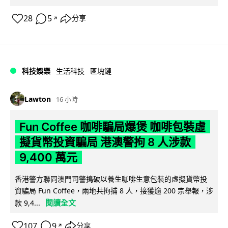
28
5
分享
↗
科技娛樂
生活科技
區塊鏈
Lawton
16 小時
Fun Coffee 咖啡騙局爆煲 咖啡包裝虛
擬貨幣投資騙局 港澳警拘 8 人涉款
9,400 萬元
香港警方聯同澳門司警搗破以養生咖啡生意包裝的虛擬貨幣投
資騙局 Fun Coffee，兩地共拘捕 8 人，接獲逾 200 宗舉報，涉
閱讀全文
款 9,4...
107
9
分享
↗