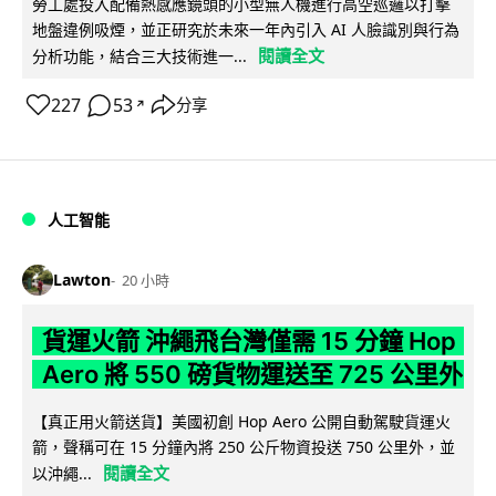
勞工處投入配備熱感應鏡頭的小型無人機進行高空巡邏以打擊
地盤違例吸煙，並正研究於未來一年內引入 AI 人臉識別與行為
閱讀全文
分析功能，結合三大技術進一...
227
53
分享
↗
人工智能
Lawton
20 小時
貨運火箭 沖繩飛台灣僅需 15 分鐘 Hop
Aero 將 550 磅貨物運送至 725 公里外
【真正用火箭送貨】美國初創 Hop Aero 公開自動駕駛貨運火
箭，聲稱可在 15 分鐘內將 250 公斤物資投送 750 公里外，並
閱讀全文
以沖繩...