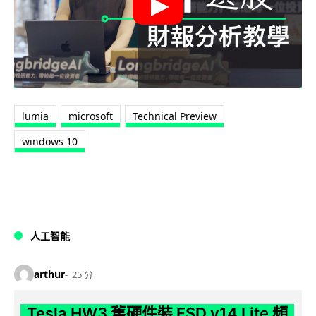
lumia
microsoft
Technical Preview
windows 10
人工智能
arthur
25 分
Tesla HW3 舊硬件裝 FSD v14 Lite 頻