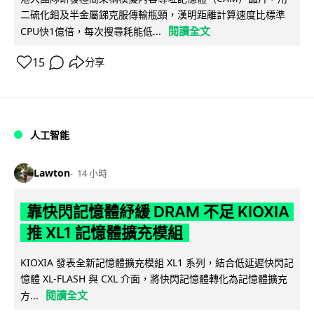
二硫化鉬及半金屬銻克服傳輸瓶頸，漢明距離計算速度比標準
閱讀全文
CPU快1億倍，每次搜尋耗能低...
15
分享
人工智能
Lawton
14 小時
靠快閃記憶體紓緩 DRAM 不足 KIOXIA
推 XL1 記憶體擴充模組
KIOXIA 發表全新記憶體擴充模組 XL1 系列，結合低延遲快閃記
憶體 XL-FLASH 與 CXL 介面，將快閃記憶體轉化為記憶體擴充
閱讀全文
方...