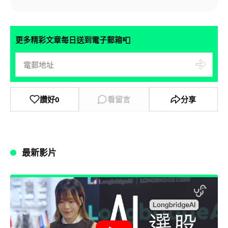
📮
更多精彩文章每日送到電子郵箱
讚好
0
看留言
分享
最新影片