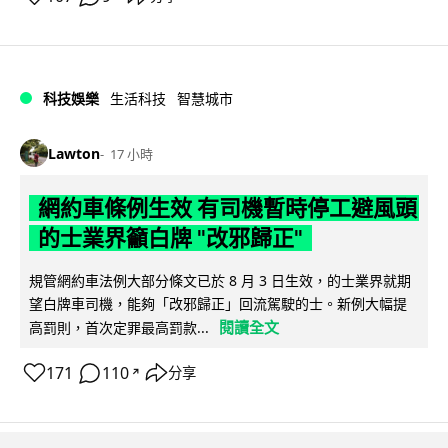
科技娛樂
生活科技
智慧城市
Lawton
17 小時
網約車條例生效 有司機暫時停工避風頭
的士業界籲白牌 "改邪歸正"
規管網約車法例大部分條文已於 8 月 3 日生效，的士業界就期
望白牌車司機，能夠「改邪歸正」回流駕駛的士。新例大幅提
閱讀全文
高罰則，首次定罪最高罰款...
171
110
分享
↗