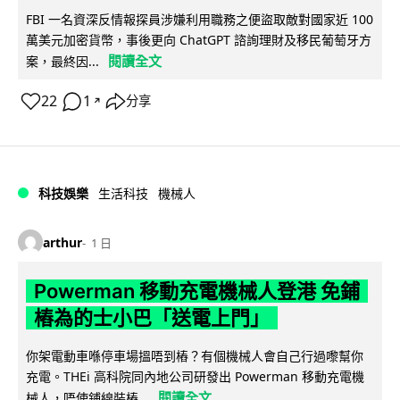
FBI 一名資深反情報探員涉嫌利用職務之便盜取敵對國家近 100
萬美元加密貨幣，事後更向 ChatGPT 諮詢理財及移民葡萄牙方
閱讀全文
案，最終因...
22
1
分享
↗
科技娛樂
生活科技
機械人
arthur
1 日
Powerman 移動充電機械人登港 免鋪
樁為的士小巴「送電上門」
你架電動車喺停車場搵唔到樁？有個機械人會自己行過嚟幫你
充電。THEi 高科院同內地公司研發出 Powerman 移動充電機
閱讀全文
械人，唔使鋪線裝樁...