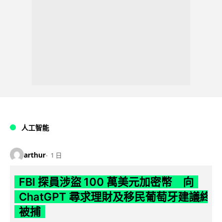
人工智能
arthur
1 日
FBI 探員涉盜 100 萬美元加密幣 向
ChatGPT 尋求理財及移民葡萄牙建議終
被捕