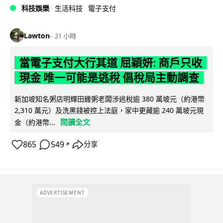
科技娛樂
生活科技
電子支付
Lawton
21 小時
當電子支付大行其道 屈穎妍: 商戶只收
現金 唯一可能是逃稅 倡稅局主動調查
新加坡知名粥店明輝田雞粥老闆涉逃稅逾 380 萬坡元（約港幣
2,310 萬元）及洗黑錢被控上法庭，家中更藏逾 240 萬坡元現
閱讀全文
金（約港幣...
865
549
分享
↗
ADVERTISEMENT