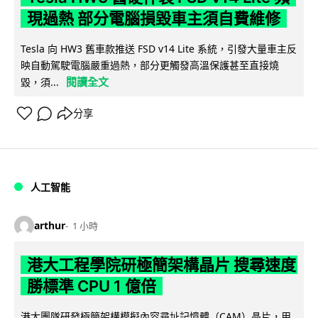
現過熱 部分電腦損毀車主須自費維修
Tesla 向 HW3 舊車款推送 FSD v14 Lite 系統，引發大量車主反
映自動駕駛電腦嚴重過熱，部分更觸發高溫保護甚至直接燒
閱讀全文
毀，須...
分享
人工智能
arthur
1 小時
港大工程學院研極簡架構晶片 搜尋速度
勝標準 CPU 1 億倍
港大團隊研發極簡架構模擬內容尋址記憶體（CAM）晶片，用