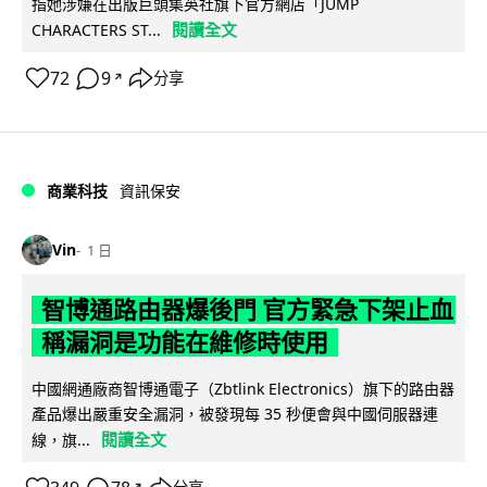
指她涉嫌在出版巨頭集英社旗下官方網店「JUMP
閱讀全文
CHARACTERS ST...
72
9
分享
↗
商業科技
資訊保安
Vin
1 日
智博通路由器爆後門 官方緊急下架止血
稱漏洞是功能在維修時使用
中國網通廠商智博通電子（Zbtlink Electronics）旗下的路由器
產品爆出嚴重安全漏洞，被發現每 35 秒便會與中國伺服器連
閱讀全文
線，旗...