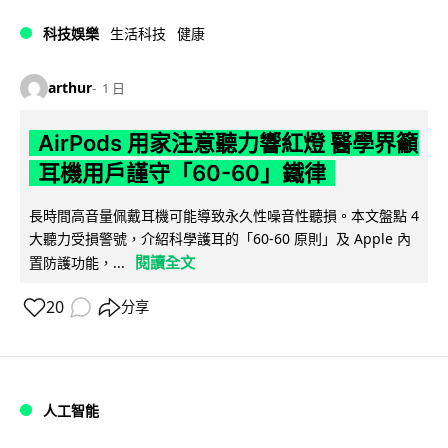
科技娛樂
生活科技
健康
arthur
1 日
AirPods 用家注意聽力響紅燈 醫學界籲
耳機用戶謹守「60-60」鐵律
長時間高音量佩戴耳機可能導致永久性噪音性聽損。本文盤點 4
大聽力受損警號，介紹科學護耳的「60-60 原則」及 Apple 內
閱讀全文
置防護功能，...
20
分享
人工智能