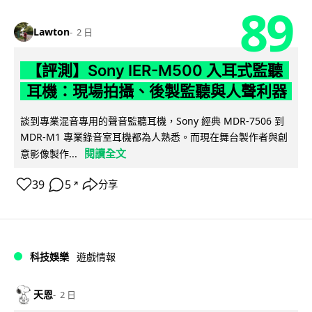
89
Lawton
2 日
【評測】Sony IER-M500 入耳式監聽
耳機：現場拍攝、後製監聽與人聲利器
談到專業混音專用的聲音監聽耳機，Sony 經典 MDR-7506 到
MDR-M1 專業錄音室耳機都為人熟悉。而現在舞台製作者與創
閱讀全文
意影像製作...
39
5
分享
↗
科技娛樂
遊戲情報
天恩
2 日