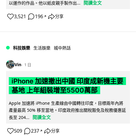
閱讀全文
以運作的作品。他以紙皮親手製作出...
3,521
196
分享
↗
科技娛樂
生活娛樂
城中熱話
Vin
1 日
iPhone 加速撤出中國 印度成新機主要
基地 上年組裝增至5500萬部
Apple 加速將 iPhone 生產線由中國轉往印度，目標兩年內將
產量最高 50% 移至當地。印度政府推出關稅豁免及稅務優惠延
閱讀全文
長至 204...
509
237
分享
↗