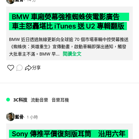
BMW 車廂熒幕強推蜘蛛俠電影廣告
車主怒轟堪比 iTunes 送 U2 專輯翻版
BMW 近日透過無線更新向全球逾 70 個市場車輛中控熒幕推送
《蜘蛛俠：英雄重生》宣傳動畫，啟動車輛即彈出通知，觸發
閱讀全文
大批車主不滿。BMW 早...
分享
3C科技
流動音樂
音樂耳機
藍骨
1 小時
Sony 傳推平價復刻版耳筒 沿用六年