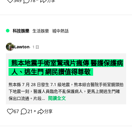
349
78
分享
↗
科技娛樂
生活娛樂
城中熱話
Lawton
1 日
熊本地震手術室驚魂片瘋傳 醫護保護病
人、逃生門 網民讚值得尊敬
熊本縣 7 月 28 日發生 7.1 級地震，熊本綜合醫院手術室鏡頭拍
下地震一刻，醫護人員臨危不亂保護病人，更馬上開逃生門確
閱讀全文
保出口流通。片段...
67
21
分享
↗