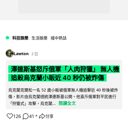
科技娛樂
生活娛樂
城中熱話
Lawton
2 日
澤連斯基怒斥俄軍「人肉狩獵」 無人機
追殺烏克蘭小販近 40 秒仍被炸傷
烏克蘭克爾松一名 52 歲小販被俄軍無人機追擊近 40 秒後被炸
傷，影片由烏克蘭總統澤連斯基公開。他直斥俄軍對平民進行
閱讀全文
「狩獵式」攻擊，烏克蘭...
126
41
分享
↗