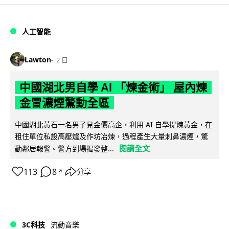
人工智能
Lawton
2 日
中國湖北男自學 AI 「煉金術」 屋內煉
金冒濃煙驚動全區
中國湖北黃石一名男子見金價高企，利用 AI 自學提煉黃金，在
租住單位私設高壓爐及作坊冶煉，過程產生大量刺鼻濃煙，驚
閱讀全文
動鄰居報警。警方到場揭發整...
113
8
分享
↗
3C科技
流動音樂