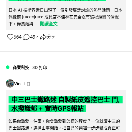
日本 AI 技術界近日出現了一個引發廣泛討論的熱門話題：日本
偶像前 Juice=Juice 成員宮本佳林在完全沒有編程經驗的情況
閱讀全文
下，僅憑藉與...
564
49
分享
↗
商業科技
3D 打印
Vin
1 日
中三巴士鐵路迷 自製紙皮遙控巴士 門,
水撥識郁 + 實時GPS報站
如果你熱愛一件事，你會熱愛到怎樣的程度？一位就讀中三的
巴士鐵路迷，選擇由零開始，把自己的興趣一步步變成真正可