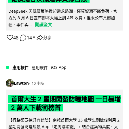
DeepSeek 因低價策略掀起需求熱潮，運算資源不勝負荷，官
方於 8 月 6 日宣布即將大幅上調 API 收費，惟未公布具體加
閱讀全文
幅。事件與...
48
14
分享
↗
iOS App
應用軟件
應用軟件
Lawton
10 小時
首爾大生 2 星期開發防曬地圖 一日暴增
2 萬人下載衝榜首
【行路都要揀好有遮陰】南韓首爾大學 23 歲學生劉敏俊利用 2
星期開發防曬導航 App「走向陰涼處」，結合建築物高度、太