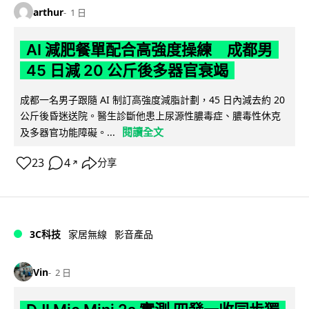
arthur
1 日
AI 減肥餐單配合高強度操練 成都男
45 日減 20 公斤後多器官衰竭
成都一名男子跟隨 AI 制訂高強度減脂計劃，45 日內減去約 20
公斤後昏迷送院。醫生診斷他患上尿源性膿毒症、膿毒性休克
閱讀全文
及多器官功能障礙。...
23
4
分享
↗
3C科技
家居無線
影音產品
Vin
2 日