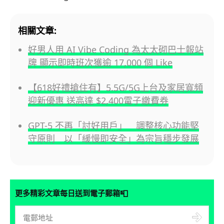
相關文章:
好男人用 AI Vibe Coding 為太太砌巴士報站
牌 顯示即時班次獲逾 17,000 個 Like
【618好禮搶住有】5.5G/5G上台及家居寬頻
迎新優惠 送高達 $2,400電子繳費券
GPT-5 不再「討好用戶」 調整核心功能堅
守原則 以「緩慢即安全」為宗旨穩步發展
📮
更多精彩文章每日送到電子郵箱