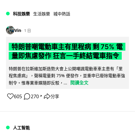
科技娛樂
生活娛樂
城中熱話
Vin
1 日
特朗普嘲電動車主有里程病 剩 75% 電
量即焦慮發作 狂言一手終結電車指令
特朗普在拉斯維加斯造勢大會上公開嘲諷電動車車主患有「里
程焦慮病」，聲稱電量剩 75% 便發作，並重申已廢除電動車強
閱讀全文
制令。惟專業車媒隨即反駁，...
605
270
分享
↗
人工智能