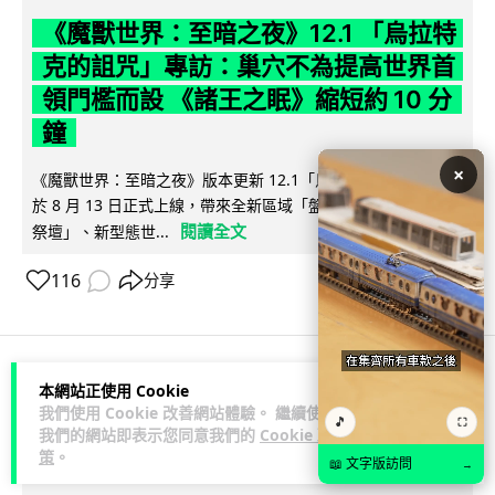
《魔獸世界：至暗之夜》12.1 「烏拉特
克的詛咒」專訪：巢穴不為提高世界首
領門檻而設 《諸王之眠》縮短約 10 分
鐘
×
《魔獸世界：至暗之夜》版本更新 12.1「烏拉特克的詛咒」將
於 8 月 13 日正式上線，帶來全新區域「盤蛇島」、地城「毒牙
閱讀全文
祭壇」、新型態世...
116
分享
本網站正使用 Cookie
科技娛樂
遊戲情報
我們使用 Cookie 改善網站體驗。 繼續使用
🎵
⛶
我們的網站即表示您同意我們的
Cookie 政
Lawton
2 日
策
。
📖 文字版訪問
→