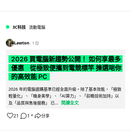
3C科技
流動電腦
Lawton
1 日
2026 買電腦新趨勢公開！ 如何享最多
優惠 從極致便攜到電競標竿 揀選啱你
的高效能 PC
2026 年的電腦選購基準已經全面升級。除了基本效能，「極致
輕量化」、「機身美學」、「AI算力」、「前瞻技術加持」以
閱讀全文
及「品質與售後服務」 已...
21
1
分享
↗