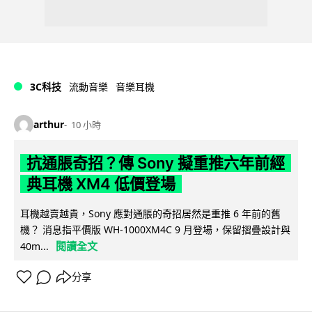
3C科技
流動音樂
音樂耳機
arthur
10 小時
抗通脹奇招？傳 Sony 擬重推六年前經
典耳機 XM4 低價登場
耳機越賣越貴，Sony 應對通脹的奇招居然是重推 6 年前的舊
機？ 消息指平價版 WH-1000XM4C 9 月登場，保留摺疊設計與
閱讀全文
40m...
分享