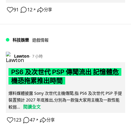
91
12
分享
↗
科技娛樂
遊戲情報
Lawton
7 小時
PS6 及次世代 PSP 傳聞流出 記憶體危
機恐拖累推出時間
爆料媒體披露 Sony 次世代主機傳聞,指 PS6 及次世代 PSP 手提
裝置預計 2027 年底推出,分別為一款強大家用主機及一款性能
閱讀全文
較弱...
123
47
分享
↗