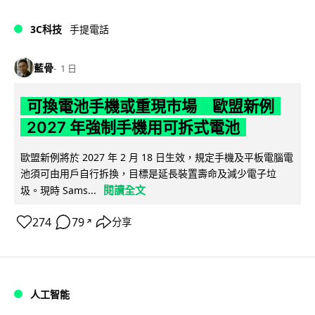
3C科技
手提電話
藍骨
1 日
可換電池手機或重現市場 歐盟新例
2027 年強制手機用可拆式電池
歐盟新例將於 2027 年 2 月 18 日生效，規定手機及平板電腦電
池須可由用戶自行拆換，目標是延長裝置壽命及減少電子垃
閱讀全文
圾。現時 Sams...
274
79
分享
↗
人工智能