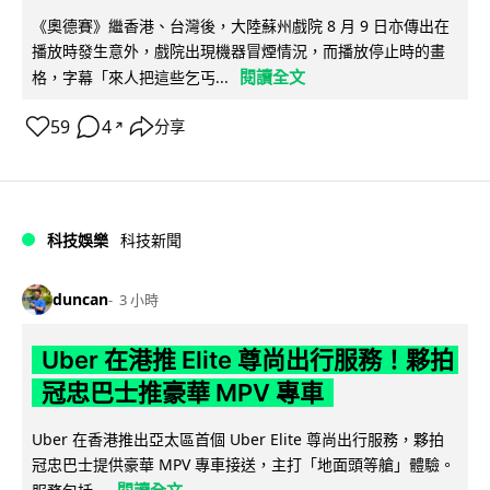
《奧德賽》繼香港、台灣後，大陸蘇州戲院 8 月 9 日亦傳出在
播放時發生意外，戲院出現機器冒煙情況，而播放停止時的畫
閱讀全文
格，字幕「來人把這些乞丐...
59
4
分享
↗
科技娛樂
科技新聞
duncan
3 小時
Uber 在港推 Elite 尊尚出行服務！夥拍
冠忠巴士推豪華 MPV 專車
Uber 在香港推出亞太區首個 Uber Elite 尊尚出行服務，夥拍
冠忠巴士提供豪華 MPV 專車接送，主打「地面頭等艙」體驗。
閱讀全文