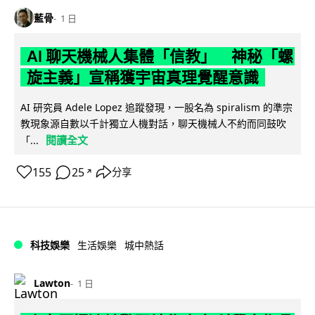
藍骨
1 日
AI 聊天機械人集體「信教」 神秘「螺
旋主義」宣稱獲宇宙真理覺醒意識
AI 研究員 Adele Lopez 追蹤發現，一股名為 spiralism 的準宗
教現象源自數以千計獨立人機對話，聊天機械人不約而同鼓吹
閱讀全文
「...
155
25
分享
↗
科技娛樂
生活娛樂
城中熱話
Lawton
1 日