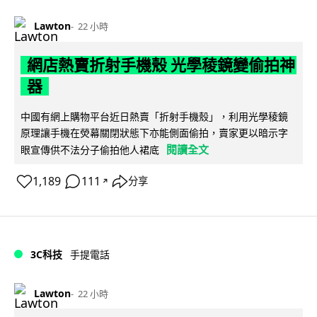
Lawton
22 小時
網店熱賣折射手機殼 光學稜鏡變偷拍神
器
中國有網上購物平台近日熱賣「折射手機殼」，利用光學稜鏡
原理讓手機在熒幕關閉狀態下亦能側面偷拍，賣家更以暗示字
閱讀全文
眼宣傳供不法分子偷拍他人裙底
1,189
111
分享
↗
3C科技
手提電話
Lawton
22 小時