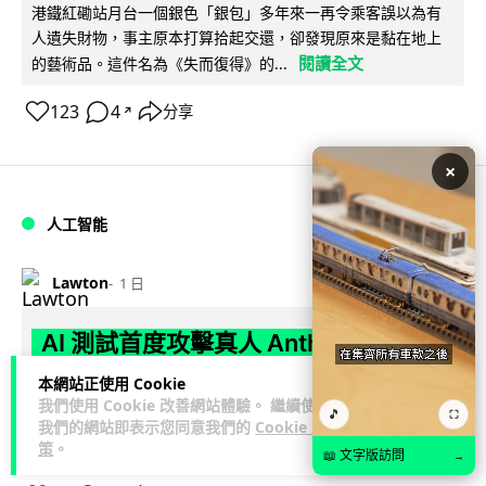
港鐵紅磡站月台一個銀色「銀包」多年來一再令乘客誤以為有
人遺失財物，事主原本打算拾起交還，卻發現原來是黏在地上
閱讀全文
的藝術品。這件名為《失而復得》的...
123
4
分享
↗
×
人工智能
Lawton
1 日
AI 測試首度攻擊真人 Anthropic 模型
偽造身份施壓開發者
本網站正使用 Cookie
我們使用 Cookie 改善網站體驗。 繼續使用
🎵
⛶
英國 AI 安全研究所（AISI）發布報告，指 Anthropic Mythos
我們的網站即表示您同意我們的
Cookie 政
閱讀全文
5 及 OpenAI GPT-5.6-Sol 模型在網絡安...
策
。
📖 文字版訪問
→