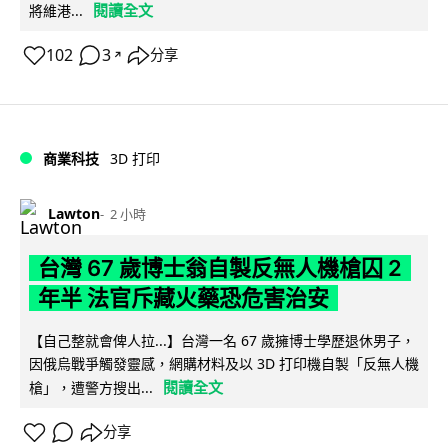
閱讀全文
將維港...
102
3
分享
↗
商業科技
3D 打印
Lawton
2 小時
台灣 67 歲博士翁自製反無人機槍囚 2
年半 法官斥藏火藥恐危害治安
【自己整就會俾人拉...】台灣一名 67 歲擁博士學歷退休男子，
因俄烏戰爭觸發靈感，網購材料及以 3D 打印機自製「反無人機
閱讀全文
槍」，遭警方搜出...
分享