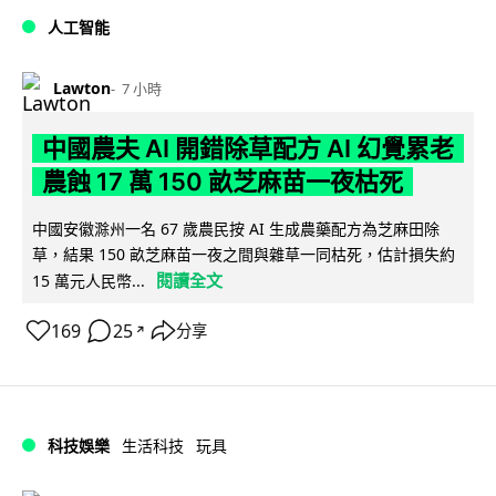
人工智能
Lawton
7 小時
中國農夫 AI 開錯除草配方 AI 幻覺累老
農蝕 17 萬 150 畝芝麻苗一夜枯死
中國安徽滁州一名 67 歲農民按 AI 生成農藥配方為芝麻田除
草，結果 150 畝芝麻苗一夜之間與雜草一同枯死，估計損失約
閱讀全文
15 萬元人民幣...
169
25
分享
↗
科技娛樂
生活科技
玩具