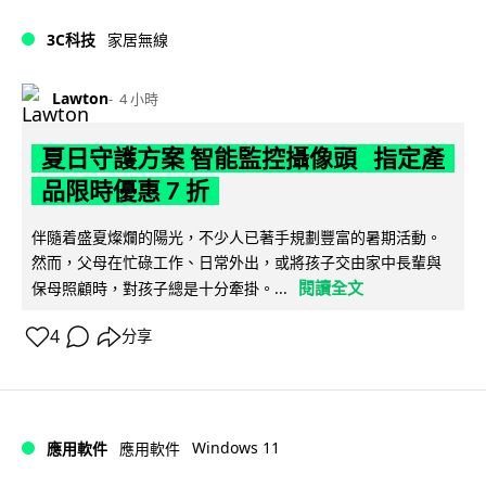
3C科技
家居無線
Lawton
4 小時
夏日守護方案 智能監控攝像頭 指定產
品限時優惠 7 折
伴隨着盛夏燦爛的陽光，不少人已著手規劃豐富的暑期活動。
然而，父母在忙碌工作、日常外出，或將孩子交由家中長輩與
閱讀全文
保母照顧時，對孩子總是十分牽掛。...
4
分享
Windows 11
應用軟件
應用軟件