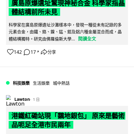
廣島原爆遺址驚現神秘合金 科學家指晶
體結構前所未見
科學家在廣島原爆遺址沙灘樣本中，發現一種從未有記錄的多
元素合金，由鐵、鉻、鎳、錳、鉬及鋁六種金屬混合而成，晶
閱讀全文
體結構獨特。研究由佛羅倫斯大學...
142
17
分享
↗
科技娛樂
生活娛樂
城中熱話
Lawton
1 日
港鐵紅磡站現「黐地銀包」 原來是藝術
品呃足全港市民兩年