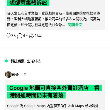
想卻惹集體訴訟
任天堂公布首季業績，受遊戲熱賣及一筆美國退還關稅款項帶
動，盈利大幅跑贏預期。惟公司早前曾多次以關稅為由調高美
閱讀全文
國定價，如今關稅被裁定違法並全數...
35
4
分享
↗
科技娛樂
生活科技
藍骨
1 日
Google 地圖可直接叫外賣訂酒店 香
港開通時間仍未有着落
Google 為 Google Maps 內置聊天助手 Ask Maps 新增叫外