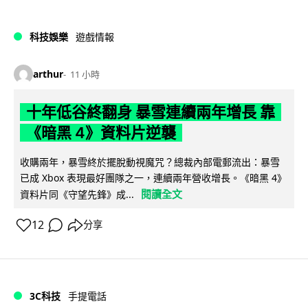
科技娛樂
遊戲情報
arthur
11 小時
十年低谷終翻身 暴雪連續兩年增長 靠
《暗黑 4》資料片逆襲
收購兩年，暴雪終於擺脫動視魔咒？總裁內部電郵流出：暴雪
已成 Xbox 表現最好團隊之一，連續兩年營收增長。《暗黑 4》
閱讀全文
資料片同《守望先鋒》成...
12
分享
3C科技
手提電話