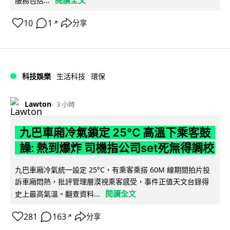
服務包括...
10
1
分享
↗
科技娛樂
生活科技
環保
Lawton
3 小時
九巴車廂冷氣鎖定 25°C 高溫下乘客鼓
譟: 熱到爆炸 司機指公司set死無得調校
九巴車廂冷氣統一設定 25°C，有乘客乘搭 60M 線期間拍片投
訴車廂悶熱，批評管理層漠視乘客感受，事件正值天文台錄得
閱讀全文
史上最高氣溫。翻查資料...
281
163
分享
↗