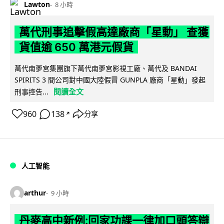
Lawton
8 小時
萬代刑事追擊假高達廠商「星動」 查獲
貨值逾 650 萬港元假貨
萬代南夢宮集團旗下萬代南夢宮影視工廠、萬代及 BANDAI
SPIRITS 3 間公司對中國大陸假冒 GUNPLA 廠商「星動」發起
閱讀全文
刑事控告...
960
138
分享
↗
人工智能
arthur
9 小時
丹麥高中新例:回家功課一律加口頭答辯