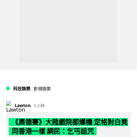
科技娛樂
影視娛樂
Lawton
3 小時
《奧德賽》大陸戲院都爆機 定格對白竟
同香港一樣 網民：乞丐詛咒