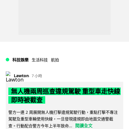
科技娛樂
生活科技
航拍
Lawton
7 小時
無人機兩周巡查違規駕駛 重型車走快線
即時被截查
警方一連 2 周展開無人機打擊違規駕駛行動，重點打擊不專注
駕駛及重型車輛使用快線，一旦發現違規即由地面交通警截
閱讀全文
查。行動配合警方今年上半年致命...