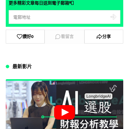
📮
更多精彩文章每日送到電子郵箱
讚好
0
看留言
分享
最新影片