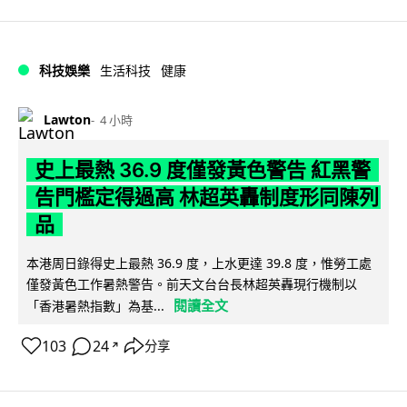
科技娛樂
生活科技
健康
Lawton
4 小時
史上最熱 36.9 度僅發黃色警告 紅黑警
告門檻定得過高 林超英轟制度形同陳列
品
本港周日錄得史上最熱 36.9 度，上水更達 39.8 度，惟勞工處
僅發黃色工作暑熱警告。前天文台台長林超英轟現行機制以
閱讀全文
「香港暑熱指數」為基...
103
24
分享
↗