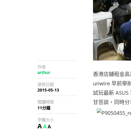
作者
arthur
香港店舖租金高
unwire 早前舉辦
發佈日期
2015-05-13
試玩最新 ASUS 筆
甘苦談，同時分
閱讀時間
11分鐘
字體大小
A
A
A