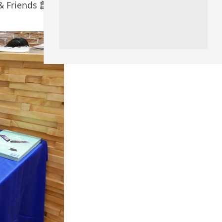
& Friends
創業分
06.08.2026
人工智能
Meta AI 模型測試期間入侵他家
公司 三大 AI 巨頭接連曝安全
漏...
06.08.2026
科技新聞
Audi 最慳電量產車現身 A2 e-
tron 迷彩造型曝光 快充 2...
06.08.2026
城中熱話
法國 8 月 11 日出新例 未經同意
嚴禁 Cold Call 違規企...
06.08.2026