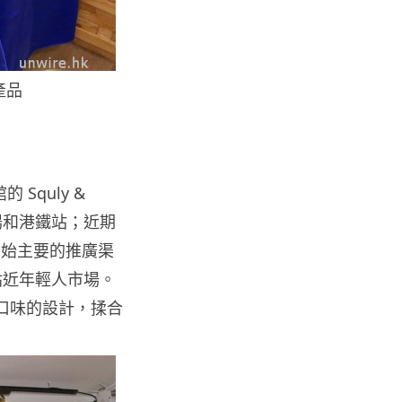
人工智能
華為科學家警告 NVIDIA 已近物
理極限 華為「韜定律」可繞過
產品
摩...
06.08.2026
城中熱話
 Squly &
家長無得慳錢買二手書 電子啟動
物商場和港鐵站；近期
碼鎖死二手教科書 學生無法做功
課
 一開始主要的推廣渠
06.08.2026
更貼近年輕人市場。
人口味的設計，揉合
遊戲情報
PlayStation 確認停產實體光碟
包裝印出重要通告 2...
06.08.2026