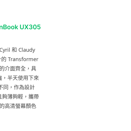
Tesla HW3 舊硬件裝 FSD v14
Lite 頻現過熱 部分...
06.08.2026
enBook UX305
人工智能
港大工程學院研極簡架構晶片 搜
尋速度勝標準 CPU 1 億倍
和 Claudy
06.08.2026
ransformer
機身的介面齊全，具
人工智能
力強，半天使用下來
靠快閃記憶體紓緩 DRAM 不足
KIOXIA 推 XL1 記憶體...
有不同，作為設計
05.08.2026
而且夠薄夠輕，攜帶
的高清螢幕顏色
資訊保安
東華學院誤發取錄電郵 全數
11,139 名申請人一度空歡喜 ...
05.08.2026