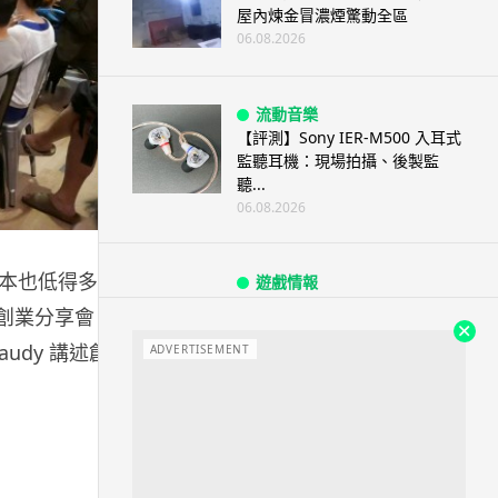
屋內煉金冒濃煙驚動全區
06.08.2026
流動音樂
【評測】Sony IER-M500 入耳式
監聽耳機：現場拍攝、後製監
聽...
06.08.2026
本也低得多。
遊戲情報
《魔獸世界：至暗之夜》12.1
ends 創業分享會，除了
「烏拉特克的詛咒」專訪：巢穴
Claudy 講述創業的
不為提高世...
ADVERTISEMENT
06.08.2026
遊戲情報
日本二手遊戲店減 90% 門市 業
績反增四成 “懷...