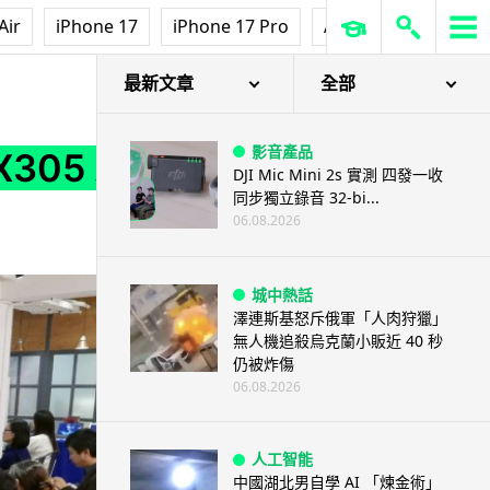
Air
iPhone 17
iPhone 17 Pro
AirPods Pro 3
Ap
最新文章
全部
影音產品
305 新
DJI Mic Mini 2s 實測 四發一收
同步獨立錄音 32-bi...
06.08.2026
城中熱話
澤連斯基怒斥俄軍「人肉狩獵」
無人機追殺烏克蘭小販近 40 秒
仍被炸傷
06.08.2026
人工智能
中國湖北男自學 AI 「煉金術」