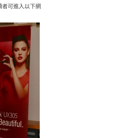
趣的讀者可進入以下網
影視娛樂
Nicolas Cage 主演未上映電影
Netflix 遺失未加...
05.08.2026
人工智能
Elon Musk: SpaceX 將挑戰萬億
年收入 目標明年數據...
05.08.2026
人工智能
港大研原子級新晶片 AI 搜尋速度
提升一億倍 手機人臉識別免上雲
端
05.08.2026