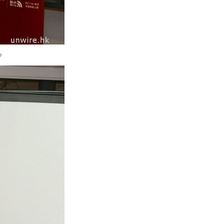
旅遊
中國大陸航線燃油附加費今日再
降 連續 3 個月下調
05.08.2026
。
區塊鏈
Fun Coffee 咖啡騙局爆煲 咖啡
包裝虛擬貨幣投資騙局 ...
05.08.2026
智慧城市
網約車條例生效 有司機暫時停工
避風頭 的士業界籲白牌 &#8...
05.08.2026
人工智能
白宮拒測中國開放 AI 模型 業界