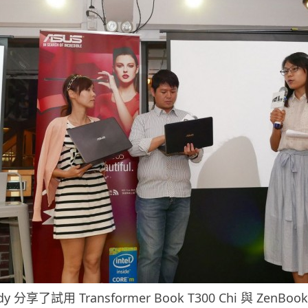
audy 分享了試用 Transformer Book T300 Chi 與 ZenB