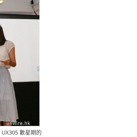
人工智能
Samsung 展示 Galaxy AI 新方
向 未來手機毋須輸入文字...
06.08.2026
城中熱話
港夫婦澳門的士拾相機 據為己有
被的士 Cam 睇到 2 個月後再...
06.08.2026
家居無線
逾 20 款平價路由器爆後門 每 35
秒自動連線回中國 全球 10 ...
06.08.2026
人工智能
ook UX305 數星期的