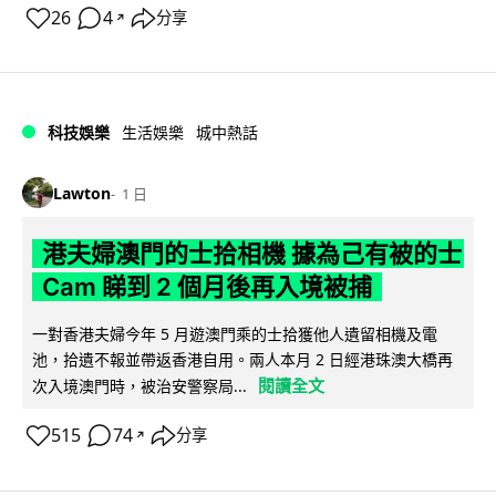
26
4
分享
↗
科技娛樂
生活娛樂
城中熱話
Lawton
1 日
港夫婦澳門的士拾相機 據為己有被的士
Cam 睇到 2 個月後再入境被捕
一對香港夫婦今年 5 月遊澳門乘的士拾獲他人遺留相機及電
池，拾遺不報並帶返香港自用。兩人本月 2 日經港珠澳大橋再
閱讀全文
次入境澳門時，被治安警察局...
515
74
分享
↗