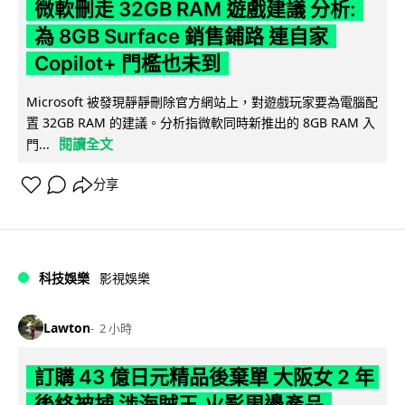
微軟刪走 32GB RAM 遊戲建議 分析:
為 8GB Surface 銷售鋪路 連自家
Copilot+ 門檻也未到
Microsoft 被發現靜靜刪除官方網站上，對遊戲玩家要為電腦配
置 32GB RAM 的建議。分析指微軟同時新推出的 8GB RAM 入
閱讀全文
門...
分享
科技娛樂
影視娛樂
Lawton
2 小時
訂購 43 億日元精品後棄單 大阪女 2 年
後終被捕 涉海賊王,火影周邊產品