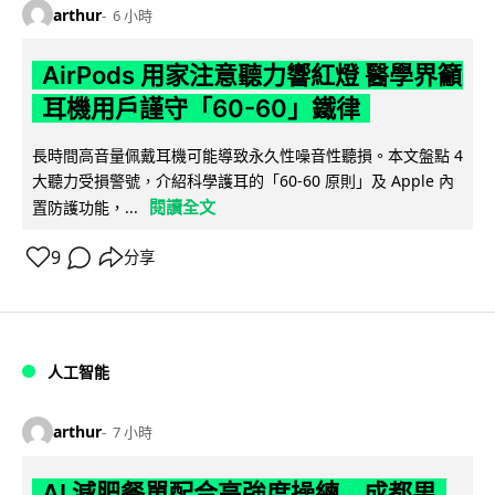
arthur
6 小時
AirPods 用家注意聽力響紅燈 醫學界籲
耳機用戶謹守「60-60」鐵律
長時間高音量佩戴耳機可能導致永久性噪音性聽損。本文盤點 4
大聽力受損警號，介紹科學護耳的「60-60 原則」及 Apple 內
閱讀全文
置防護功能，...
9
分享
人工智能
arthur
7 小時
AI 減肥餐單配合高強度操練 成都男