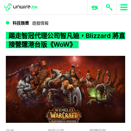
WWDC 2026
GenAI 與雲端科技專區
ERP 與商業 AI
踢走智冠代理公司智凡迪，Blizzard 將直接營運港台版《WoW》
科技娛樂
遊戲情報
踢走智冠代理公司智凡迪，Blizzard 將直
接營運港台版《WoW》
作者
發佈日期
閱讀時間