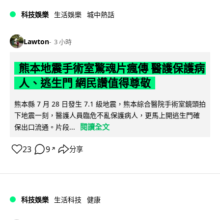
科技娛樂
生活娛樂
城中熱話
Lawton
3 小時
熊本地震手術室驚魂片瘋傳 醫護保護病
人、逃生門 網民讚值得尊敬
熊本縣 7 月 28 日發生 7.1 級地震，熊本綜合醫院手術室鏡頭拍
下地震一刻，醫護人員臨危不亂保護病人，更馬上開逃生門確
閱讀全文
保出口流通。片段...
23
9
分享
↗
科技娛樂
生活科技
健康