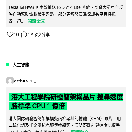
Tesla 向 HW3 舊車款推送 FSD v14 Lite 系統，引發大量車主反
映自動駕駛電腦嚴重過熱，部分更觸發高溫保護甚至直接燒
閱讀全文
毀，須...
10
1
分享
↗
人工智能
arthur
1 日
港大工程學院研極簡架構晶片 搜尋速度
勝標準 CPU 1 億倍
港大團隊研發極簡架構模擬內容尋址記憶體（CAM）晶片，用
二硫化鉬及半金屬銻克服傳輸瓶頸，漢明距離計算速度比標準