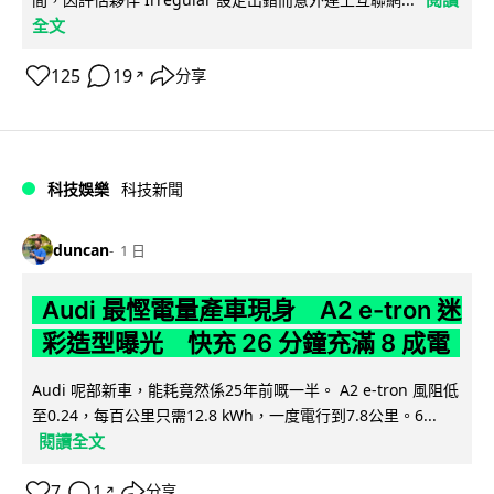
全文
125
19
分享
↗
科技娛樂
科技新聞
duncan
1 日
Audi 最慳電量產車現身 A2 e-tron 迷
彩造型曝光 快充 26 分鐘充滿 8 成電
Audi 呢部新車，能耗竟然係25年前嘅一半。 A2 e-tron 風阻低
至0.24，每百公里只需12.8 kWh，一度電行到7.8公里。6...
閱讀全文
7
1
分享
↗