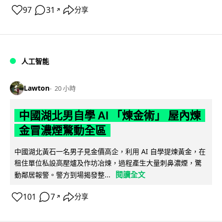
97
31
分享
↗
人工智能
Lawton
20 小時
中國湖北男自學 AI 「煉金術」 屋內煉
金冒濃煙驚動全區
中國湖北黃石一名男子見金價高企，利用 AI 自學提煉黃金，在
租住單位私設高壓爐及作坊冶煉，過程產生大量刺鼻濃煙，驚
閱讀全文
動鄰居報警。警方到場揭發整...
101
7
分享
↗