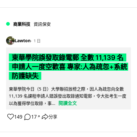
商業科技
資訊保安
Lawton
1 日
東華學院誤發取錄電郵 全數 11,139 名
申請人一度空歡喜 專家:人為疏忽+系統
防護缺失
東華學院今日（5 日）大學聯招放榜之際，因人為疏忽向全數
11,139 名課程申請人錯誤發出取錄通知電郵，令大批考生一度
閱讀全文
以為獲得學位取錄，事...
149
17
分享
↗