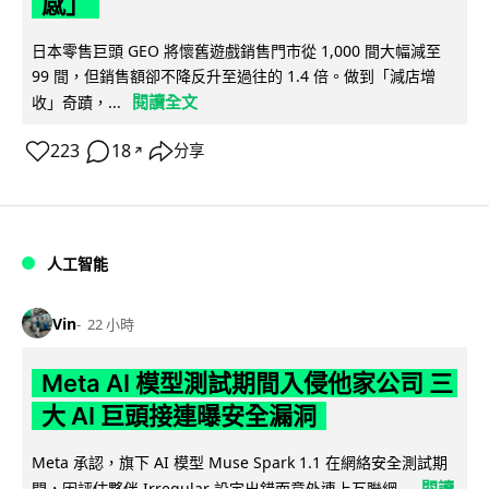
感」
日本零售巨頭 GEO 將懷舊遊戲銷售門市從 1,000 間大幅減至
99 間，但銷售額卻不降反升至過往的 1.4 倍。做到「減店增
閱讀全文
收」奇蹟，...
223
18
分享
↗
人工智能
Vin
22 小時
Meta AI 模型測試期間入侵他家公司 三
大 AI 巨頭接連曝安全漏洞
Meta 承認，旗下 AI 模型 Muse Spark 1.1 在網絡安全測試期
閱讀
間，因評估夥伴 Irregular 設定出錯而意外連上互聯網...