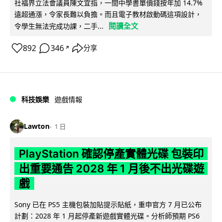
社福界立法會議員陳文宜指，一間中學書單價錢按年加 14.7%
遠超通漲，令家長難以負擔。而且電子教材啟動碼這項設計，
閱讀全文
令學生無法完成功課，二手...
892
346
分享
↗
科技娛樂
遊戲情報
Lawton
1 日
PlayStation 確認停產實體光碟 包裝印
出重要通告 2028 年 1 月後不出光碟遊
戲
Sony 已在 PS5 主機包裝加貼提示貼紙，重申官方 7 月已公布
計劃：2028 年 1 月起停產新遊戲實體光碟。分析師預期 PS6