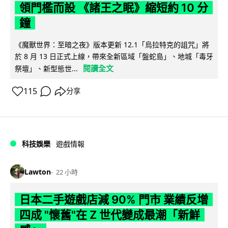
領門檻而設 《諸王之眠》縮短約 10 分
鐘
《魔獸世界：至暗之夜》版本更新 12.1「烏拉特克的詛咒」將
於 8 月 13 日正式上線，帶來全新區域「盤蛇島」、地城「毒牙
閱讀全文
祭壇」、新型態世...
115
分享
科技娛樂
遊戲情報
Lawton
22 小時
日本二手遊戲店減 90% 門市 業績反增
四成 "懷舊"在 Z 世代變成最潮「新鮮