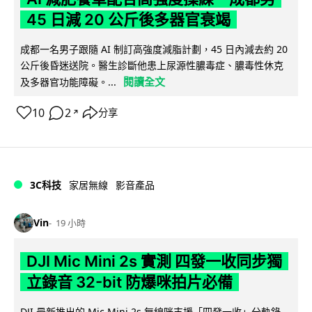
45 日減 20 公斤後多器官衰竭
成都一名男子跟隨 AI 制訂高強度減脂計劃，45 日內減去約 20
公斤後昏迷送院。醫生診斷他患上尿源性膿毒症、膿毒性休克
閱讀全文
及多器官功能障礙。...
10
2
分享
↗
3C科技
家居無線
影音產品
Vin
19 小時
DJI Mic Mini 2s 實測 四發一收同步獨
立錄音 32-bit 防爆咪拍片必備
DJI 最新推出的 Mic Mini 2s 無線咪支援「四發一收」分軌錄