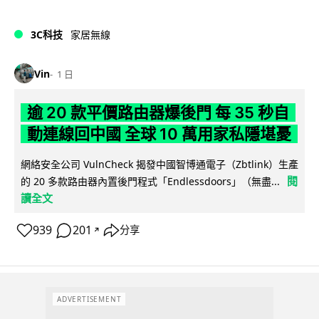
3C科技
家居無線
Vin
1 日
逾 20 款平價路由器爆後門 每 35 秒自
動連線回中國 全球 10 萬用家私隱堪憂
網絡安全公司 VulnCheck 揭發中國智博通電子（Zbtlink）生產
閱
的 20 多款路由器內置後門程式「Endlessdoors」（無盡...
讀全文
939
201
分享
↗
ADVERTISEMENT