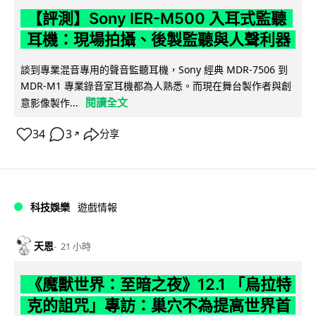
【評測】Sony IER-M500 入耳式監聽
耳機：現場拍攝、後製監聽與人聲利器
談到專業混音專用的聲音監聽耳機，Sony 經典 MDR-7506 到
MDR-M1 專業錄音室耳機都為人熟悉。而現在舞台製作者與創
閱讀全文
意影像製作...
34
3
分享
↗
科技娛樂
遊戲情報
天恩
21 小時
《魔獸世界：至暗之夜》12.1 「烏拉特
克的詛咒」專訪：巢穴不為提高世界首