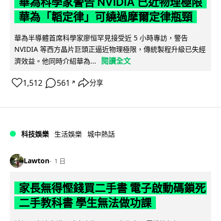
華為科學家警告 NVIDIA 已近物理極限
華為「韜定律」可繞過摩爾定律瓶頸
華為半導體首席科學家廖恒罕見接受近 5 小時專訪，警告
NVIDIA 等西方晶片巨頭正逼近物理極限，傳統製程升級已失經
閱讀全文
濟效益。他同時介紹華為...
1,512
561
分享
↗
科技娛樂
生活娛樂
城中熱話
Lawton
1 日
家長無得慳錢買二手書 電子啟動碼鎖死
二手教科書 學生無法做功課