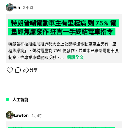
Vin
2 小時
特朗普嘲電動車主有里程病 剩 75% 電
量即焦慮發作 狂言一手終結電車指令
特朗普在拉斯維加斯造勢大會上公開嘲諷電動車車主患有「里
程焦慮病」，聲稱電量剩 75% 便發作，並重申已廢除電動車強
閱讀全文
制令。惟專業車媒隨即反駁，...
分享
人工智能
Lawton
2 小時