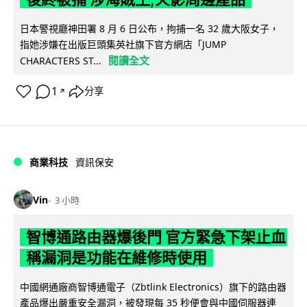
日本警視廳神田署 8 月 6 日公布，拘捕一名 32 歲大阪女子，
指她涉嫌在出版巨頭集英社旗下官方網店「JUMP
閱讀全文
CHARACTERS ST...
1
分享
↗
商業科技
資訊保安
Vin
3 小時
智博通路由器爆後門 官方緊急下架止血
稱漏洞是功能在維修時使用
中國網通廠商智博通電子（Zbtlink Electronics）旗下的路由器
產品爆出嚴重安全漏洞，被發現每 35 秒便會與中國伺服器連