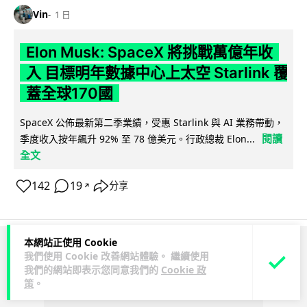
Vin
1 日
Elon Musk: SpaceX 將挑戰萬億年收
入 目標明年數據中心上太空 Starlink 覆
蓋全球170國
SpaceX 公佈最新第二季業績，受惠 Starlink 與 AI 業務帶動，
閱讀
季度收入按年飆升 92% 至 78 億美元。行政總裁 Elon...
全文
142
19
分享
↗
本網站正使用 Cookie
ADVERTISEMENT
我們使用 Cookie 改善網站體驗。 繼續使用
我們的網站即表示您同意我們的
Cookie 政
策
。