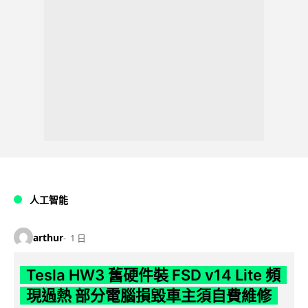
人工智能
arthur
1 日
Tesla HW3 舊硬件裝 FSD v14 Lite 頻
現過熱 部分電腦損毀車主須自費維修