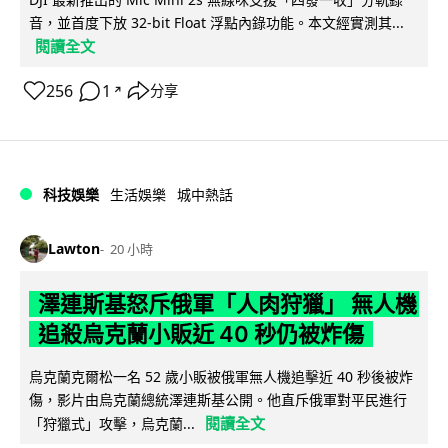
音，並首度下放 32-bit Float 浮點內錄功能。本文經實測其...
閱讀全文
256
1
分享
↗
科技娛樂
生活娛樂
城中熱話
Lawton
20 小時
澤連斯基怒斥俄軍「人肉狩獵」 無人機
追殺烏克蘭小販近 40 秒仍被炸傷
烏克蘭克爾松一名 52 歲小販被俄軍無人機追擊近 40 秒後被炸
傷，影片由烏克蘭總統澤連斯基公開。他直斥俄軍對平民進行
閱讀全文
「狩獵式」攻擊，烏克蘭...