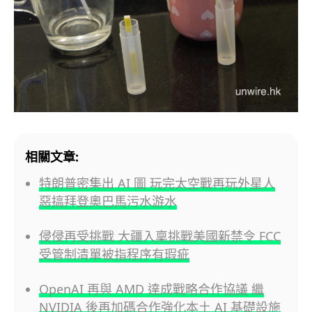
相關文章:
特朗普密集出 AI 圖 玩完太空戰再玩外星人
惡搞拜登奧巴馬污水游水
侵侵再受挑戰 大疆入稟挑戰美國新禁令 FCC
受管制清單被指程序有瑕疵
OpenAI 再與 AMD 達成戰略合作協議 繼
NVIDIA 後再加碼合作強化本土 AI 基礎設施