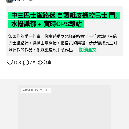
中三巴士鐵路迷 自製紙皮遙控巴士 門,
水撥識郁 + 實時GPS報站
如果你熱愛一件事，你會熱愛到怎樣的程度？一位就讀中三的
巴士鐵路迷，選擇由零開始，把自己的興趣一步步變成真正可
閱讀全文
以運作的作品。他以紙皮親手製作出...
108
7
分享
↗
ADVERTISEMENT