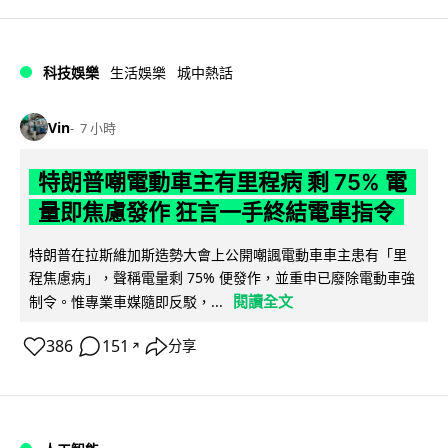
科技娛樂
生活娛樂
城中熱話
Vin
7 小時
特朗普嘲電動車主有里程病 剩 75% 電
量即焦慮發作 狂言一手終結電車指令
特朗普在拉斯維加斯造勢大會上公開嘲諷電動車車主患有「里
程焦慮病」，聲稱電量剩 75% 便發作，並重申已廢除電動車強
閱讀全文
制令。惟專業車媒隨即反駁，...
386
151
分享
↗