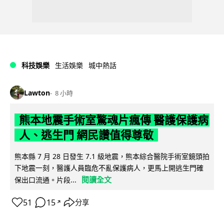
科技娛樂
生活娛樂
城中熱話
Lawton
8 小時
熊本地震手術室驚魂片瘋傳 醫護保護病
人、逃生門 網民讚值得尊敬
熊本縣 7 月 28 日發生 7.1 級地震，熊本綜合醫院手術室鏡頭拍
下地震一刻，醫護人員臨危不亂保護病人，更馬上開逃生門確
閱讀全文
保出口流通。片段...
51
15
分享
↗