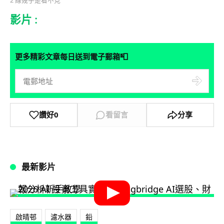
影片 :
📮
更多精彩文章每日送到電子郵箱
讚好
0
看留言
分享
最新影片
啟晴邨
濾水器
鉛