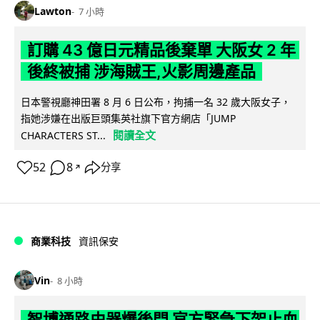
Lawton
7 小時
訂購 43 億日元精品後棄單 大阪女 2 年
後終被捕 涉海賊王,火影周邊產品
日本警視廳神田署 8 月 6 日公布，拘捕一名 32 歲大阪女子，
指她涉嫌在出版巨頭集英社旗下官方網店「JUMP
閱讀全文
CHARACTERS ST...
52
8
分享
↗
商業科技
資訊保安
Vin
8 小時
智博通路由器爆後門 官方緊急下架止血