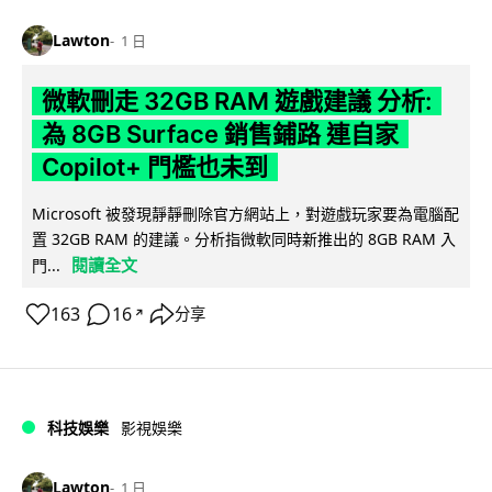
Lawton
1 日
微軟刪走 32GB RAM 遊戲建議 分析:
為 8GB Surface 銷售鋪路 連自家
Copilot+ 門檻也未到
Microsoft 被發現靜靜刪除官方網站上，對遊戲玩家要為電腦配
置 32GB RAM 的建議。分析指微軟同時新推出的 8GB RAM 入
閱讀全文
門...
163
16
分享
↗
科技娛樂
影視娛樂
Lawton
1 日