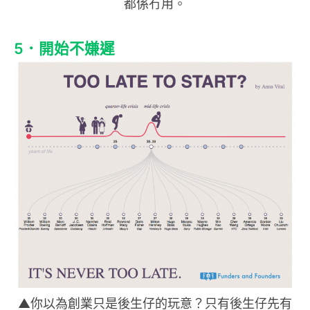
都係冇用。
5．開始不嫌遲
▲你以為創業只是後生仔的玩意？只有後生仔先有