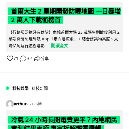
首爾大生 2 星期開發防曬地圖 一日暴增
2 萬人下載衝榜首
【行路都要揀好有遮陰】南韓首爾大學 23 歲學生劉敏俊利用 2
星期開發防曬導航 App「走向陰涼處」，結合建築物高度、太
閱讀全文
陽仰角及行道樹陰影...
71
3
分享
↗
科技娛樂
科技新聞
arthur
21 小時
冷氣 24 小時長開電費更平？內地網民
實測結果兩極 專家拆解慳電邏輯