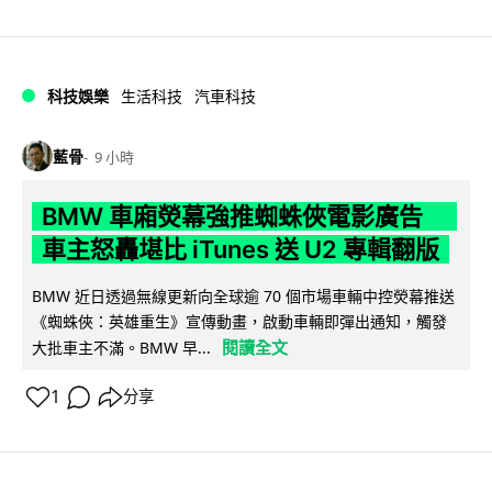
科技娛樂
生活科技
汽車科技
藍骨
9 小時
BMW 車廂熒幕強推蜘蛛俠電影廣告
車主怒轟堪比 iTunes 送 U2 專輯翻版
BMW 近日透過無線更新向全球逾 70 個市場車輛中控熒幕推送
《蜘蛛俠：英雄重生》宣傳動畫，啟動車輛即彈出通知，觸發
閱讀全文
大批車主不滿。BMW 早...
1
分享