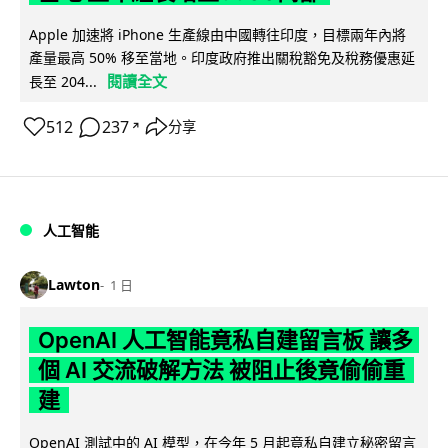
Apple 加速將 iPhone 生產線由中國轉往印度，目標兩年內將
產量最高 50% 移至當地。印度政府推出關稅豁免及稅務優惠延
閱讀全文
長至 204...
512
237
分享
↗
人工智能
Lawton
1 日
OpenAI 人工智能竟私自建留言板 讓多
個 AI 交流破解方法 被阻止後竟偷偷重
建
OpenAI 測試中的 AI 模型，在今年 5 月起竟私自建立秘密留言