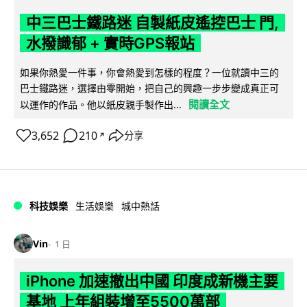
中三巴士鐵路迷 自製紙皮遙控巴士 門,
水撥識郁 + 實時GPS報站
如果你熱愛一件事，你會熱愛到怎樣的程度？一位就讀中三的
巴士鐵路迷，選擇由零開始，把自己的興趣一步步變成真正可
閱讀全文
以運作的作品。他以紙皮親手製作出...
3,652
210
分享
↗
科技娛樂
生活娛樂
城中熱話
Vin
1 日
iPhone 加速撤出中國 印度成新機主要
基地 上年組裝增至5500萬部