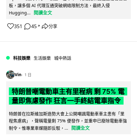
板，讓多個 AI 代理互通突破網絡限制方法，最終入侵
閱讀全文
Hugging...
351
45
分享
↗
科技娛樂
生活娛樂
城中熱話
Vin
1 日
特朗普嘲電動車主有里程病 剩 75% 電
量即焦慮發作 狂言一手終結電車指令
特朗普在拉斯維加斯造勢大會上公開嘲諷電動車車主患有「里
程焦慮病」，聲稱電量剩 75% 便發作，並重申已廢除電動車強
閱讀全文
制令。惟專業車媒隨即反駁，...