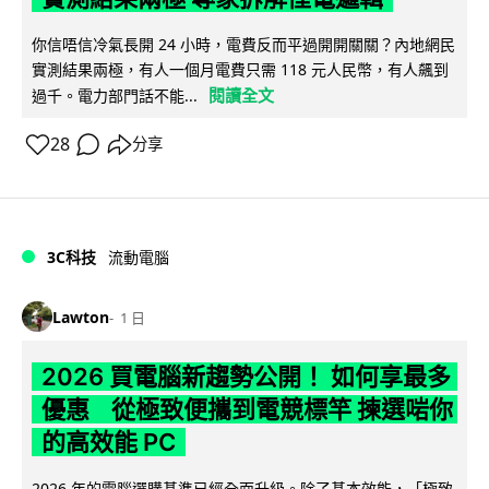
你信唔信冷氣長開 24 小時，電費反而平過開開關關？內地網民
實測結果兩極，有人一個月電費只需 118 元人民幣，有人飆到
閱讀全文
過千。電力部門話不能...
28
分享
3C科技
流動電腦
Lawton
1 日
2026 買電腦新趨勢公開！ 如何享最多
優惠 從極致便攜到電競標竿 揀選啱你
的高效能 PC
2026 年的電腦選購基準已經全面升級。除了基本效能，「極致