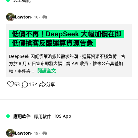
人工智能
Lawton
16 小時
低價不再！DeepSeek 大幅加價在即
低價搶客反釀運算資源告急
DeepSeek 因低價策略掀起需求熱潮，運算資源不勝負荷，官
方於 8 月 6 日宣布即將大幅上調 API 收費，惟未公布具體加
閱讀全文
幅。事件與...
53
16
分享
↗
iOS App
應用軟件
應用軟件
Lawton
19 小時