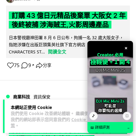
訂購 43 億日元精品後棄單 大阪女 2 年
後終被捕 涉海賊王,火影周邊產品
日本警視廳神田署 8 月 6 日公布，拘捕一名 32 歲大阪女子，
指她涉嫌在出版巨頭集英社旗下官方網店「JUMP
×
閱讀全文
CHARACTERS ST...
75
9
分享
↗
商業科技
資訊保安
本網站正使用 Cookie
Vin
我們使用 Cookie 改善網站體驗。 繼續使用
1 日
🎵
⛶
我們的網站即表示您同意我們的
Cookie 政
策
。
📖 詳細評測
→
智博通路由器爆後門 官方緊急下架止血