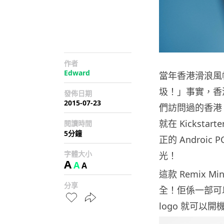
作者
Edward
當年香港滑浪風
圾！」事實，香
發佈日期
2015-07-23
們訪問過的香港 St
就在 Kicksta
閱讀時間
5分鐘
正的 Androi
字體大小
光！
A
A
A
這款 Remix
分享
全！佢係一部可以
logo 就可