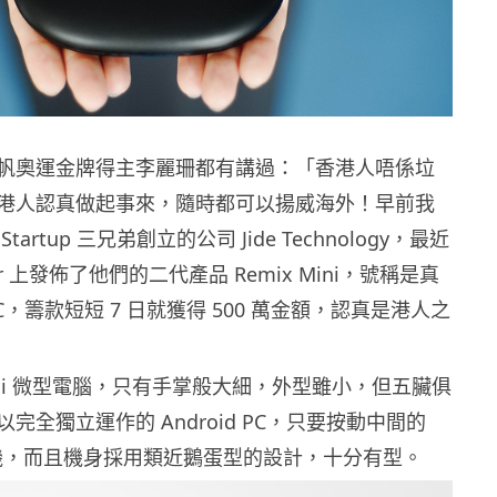
帆奧運金牌得主李麗珊都有講過：「香港人唔係垃
港人認真做起事來，隨時都可以揚威海外！早前我
artup 三兄弟創立的公司 Jide Technology，最近
rter 上發佈了他們的二代產品 Remix Mini，號稱是真
c PC，籌款短短 7 日就獲得 500 萬金額，認真是港人之
 Mini 微型電腦，只有手掌般大細，外型雖小，但五臟俱
完全獨立運作的 Android PC，只要按動中間的
以開機，而且機身採用類近鵝蛋型的設計，十分有型。