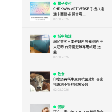
電子支付
CHIIKAWA ARTIVERSE 手機八達
通卡面登場 掃會場二...
02.08.2026
城中熱話
網民曾笑日本避難所設備簡陋 今
大逆轉 台灣捐避難專用帳篷 送
熊...
02.08.2026
飲食
印度議員稱牛尿具抗菌效能 專家
指專利不等於臨床療效
02.08.2026
健康
研究：青少年 ADHD 症狀與飲食