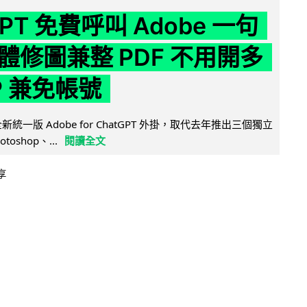
GPT 免費呼叫 Adobe 一句
體修圖兼整 PDF 不用開多
P 兼免帳號
全新統一版 Adobe for ChatGPT 外掛，取代去年推出三個獨立
otoshop、...
閱讀全文
享