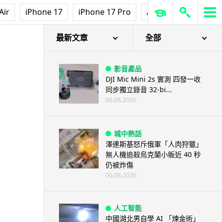
Air
iPhone 17
iPhone 17 Pro
AirPods Pro 3
Ap
最新文章
全部
影音產品
DJI Mic Mini 2s 實測 四發一收
同步獨立錄音 32-bi...
06.08.2026
城中熱話
澤連斯基怒斥俄軍「人肉狩獵」
無人機追殺烏克蘭小販近 40 秒
仍被炸傷
06.08.2026
人工智能
中國湖北男自學 AI 「煉金術」