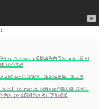
c
ixel Samsung 摺機率先內置GoogleI 新 AI
 自動代你做嘢
 AirPods 開發暫停 距離推出僅一步之遙
 2026】iOS,macOS 內置App全新功能 搜尋功
件內容 OS底層網絡切換可更加暢順