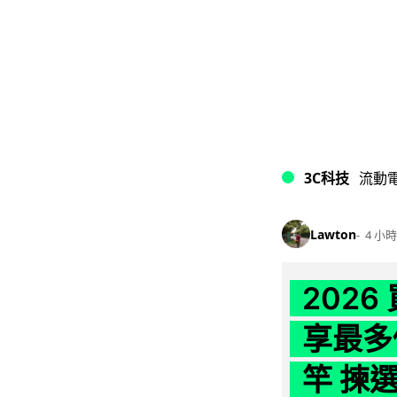
3C科技
流動
Lawton
4 小時
202
享最多
竿 揀