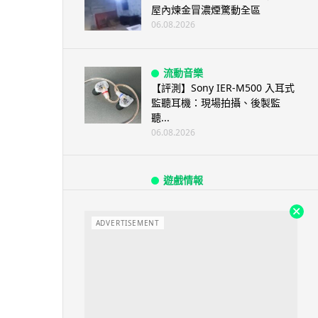
屋內煉金冒濃煙驚動全區
06.08.2026
流動音樂
【評測】Sony IER-M500 入耳式
監聽耳機：現場拍攝、後製監
聽...
06.08.2026
遊戲情報
《魔獸世界：至暗之夜》12.1
「烏拉特克的詛咒」專訪：巢穴
不為提高世...
ADVERTISEMENT
06.08.2026
遊戲情報
日本二手遊戲店減 90% 門市 業
績反增四成 “懷...