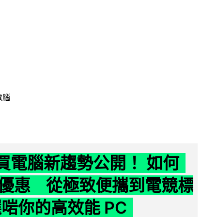
電腦
6 買電腦新趨勢公開！ 如何
優惠 從極致便攜到電競標
選啱你的高效能 PC