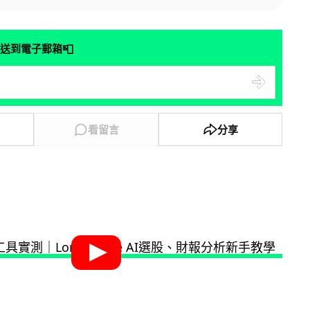
📮
送到電子郵箱
看留言
分享