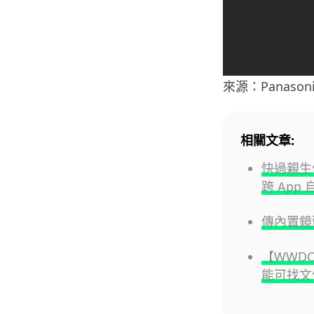
來源：Panasoni
相關文章:
快過親生仔P
跨 App
傳內置鏡頭
【WWDC
能可找文