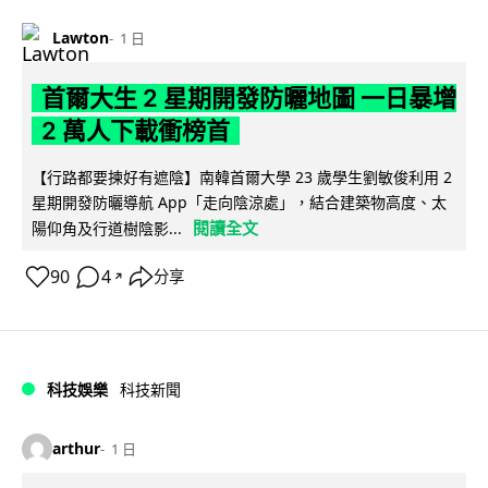
Lawton
1 日
首爾大生 2 星期開發防曬地圖 一日暴增
2 萬人下載衝榜首
【行路都要揀好有遮陰】南韓首爾大學 23 歲學生劉敏俊利用 2
星期開發防曬導航 App「走向陰涼處」，結合建築物高度、太
閱讀全文
陽仰角及行道樹陰影...
90
4
分享
↗
科技娛樂
科技新聞
arthur
1 日