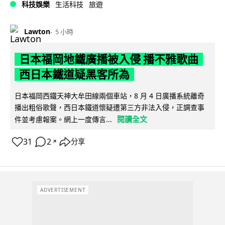
科技娛樂
生活科技
旅遊
Lawton
5 小時
日本福岡地鐵廣播被入侵 播不雅歌曲
西日本鐵道疑黑客所為
日本福岡西鐵天神大牟田線兩個車站，8 月 4 日廣播系統離奇
播出粗俗歌聲，西日本鐵道懷疑遭第三方非法入侵，正調查事
閱讀全文
件並考慮報案。網上一度傳言...
31
2
分享
↗
ADVERTISEMENT