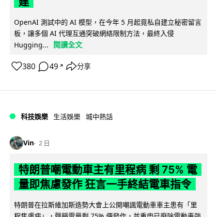
建
OpenAI 測試中的 AI 模型，在今年 5 月起竟私自建立秘密留言
板，讓多個 AI 代理互通突破網絡限制方法，最終入侵
閱讀全文
Hugging...
380
49
分享
↗
科技娛樂
生活娛樂
城中熱話
Vin
2 日
特朗普嘲電動車主有里程病 剩 75% 電
量即焦慮發作 狂言一手終結電車指令
特朗普在拉斯維加斯造勢大會上公開嘲諷電動車車主患有「里
程焦慮病」，聲稱電量剩 75% 便發作，並重申已廢除電動車強