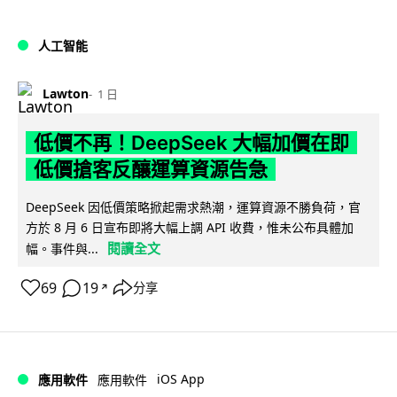
人工智能
Lawton
1 日
低價不再！DeepSeek 大幅加價在即
低價搶客反釀運算資源告急
DeepSeek 因低價策略掀起需求熱潮，運算資源不勝負荷，官
方於 8 月 6 日宣布即將大幅上調 API 收費，惟未公布具體加
閱讀全文
幅。事件與...
69
19
分享
↗
iOS App
應用軟件
應用軟件