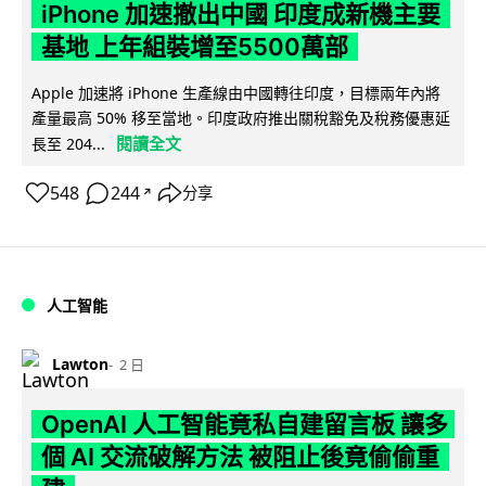
iPhone 加速撤出中國 印度成新機主要
基地 上年組裝增至5500萬部
Apple 加速將 iPhone 生產線由中國轉往印度，目標兩年內將
產量最高 50% 移至當地。印度政府推出關稅豁免及稅務優惠延
閱讀全文
長至 204...
548
244
分享
↗
人工智能
Lawton
2 日
OpenAI 人工智能竟私自建留言板 讓多
個 AI 交流破解方法 被阻止後竟偷偷重