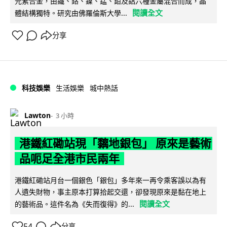
元素合金，由鐵、鉻、鎳、錳、鉬及鋁六種金屬混合而成，晶
閱讀全文
體結構獨特。研究由佛羅倫斯大學...
分享
科技娛樂
生活娛樂
城中熱話
Lawton
3 小時
港鐵紅磡站現「黐地銀包」 原來是藝術
品呃足全港市民兩年
港鐵紅磡站月台一個銀色「銀包」多年來一再令乘客誤以為有
人遺失財物，事主原本打算拾起交還，卻發現原來是黏在地上
閱讀全文
的藝術品。這件名為《失而復得》的...
54
分享