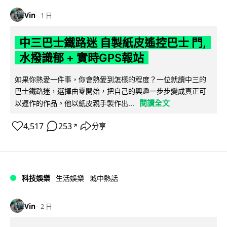
Vin
1 日
中三巴士鐵路迷 自製紙皮遙控巴士 門,
水撥識郁 + 實時GPS報站
如果你熱愛一件事，你會熱愛到怎樣的程度？一位就讀中三的
巴士鐵路迷，選擇由零開始，把自己的興趣一步步變成真正可
閱讀全文
以運作的作品。他以紙皮親手製作出...
4,517
253
分享
↗
科技娛樂
生活娛樂
城中熱話
Vin
2 日