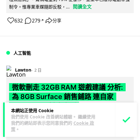
閱讀全文
制令。惟專業車媒隨即反駁，...
632
279
分享
↗
人工智能
Lawton
2 日
微軟刪走 32GB RAM 遊戲建議 分析:
為 8GB Surface 銷售鋪路 連自家
Copilot+ 門檻也未到
本網站正使用 Cookie
我們使用 Cookie 改善網站體驗。 繼續使用
Microsoft 被發現靜靜刪除官方網站上，對遊戲玩家要為電腦配
我們的網站即表示您同意我們的
Cookie 政
置 32GB RAM 的建議。分析指微軟同時新推出的 8GB RAM 入
策
。
閱讀全文
門...