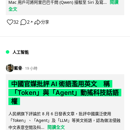
閱讀
Mac 用戶可將阿里巴巴千問 (Qwen) 接駁至 Siri 及寫...
全文
32
2
分享
↗
人工智能
藍骨
19 小時
中國官媒批評 AI 術語濫用英文 稱
「Token」與「Agent」動搖科技話語
權
人民網旗下評論於 8 月 6 日發表文章，批評中國廣泛使用
「Token」、「Agent」及「LLM」等英文術語，認為做法侵蝕
閱讀全文
中文表意空間及科...