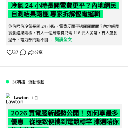
冷氣 24 小時長開電費更平？內地網民
自測結果兩極 專家拆解慳電邏輯
你信唔信冷氣長開 24 小時，電費反而平過開開關關？內地網民
實測結果兩極，有人一個月電費只需 118 元人民幣，有人飆到
閱讀全文
過千。電力部門話不能...
37
分享
3C科技
流動電腦
Lawton
1 日
2026 買電腦新趨勢公開！ 如何享最多
優惠 從極致便攜到電競標竿 揀選啱你