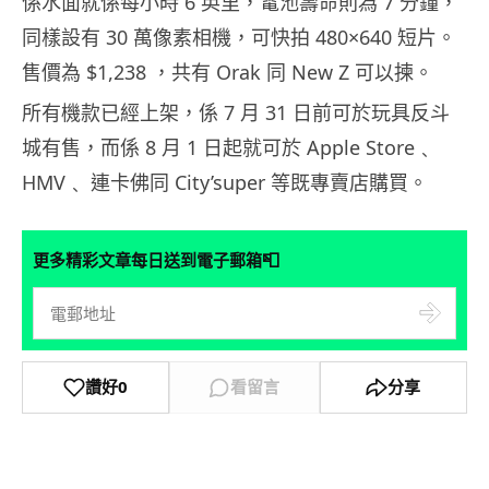
係水面就係每小時 6 英里，電池壽命則為 7 分鐘，
同樣設有 30 萬像素相機，可快拍 480×640 短片。
售價為 $1,238 ，共有 Orak 同 New Z 可以揀。
所有機款已經上架，係 7 月 31 日前可於玩具反斗
城有售，而係 8 月 1 日起就可於 Apple Store﹑
HMV﹑ 連卡佛同 City’super 等既專賣店購買。
📮
更多精彩文章每日送到電子郵箱
讚好
0
看留言
分享