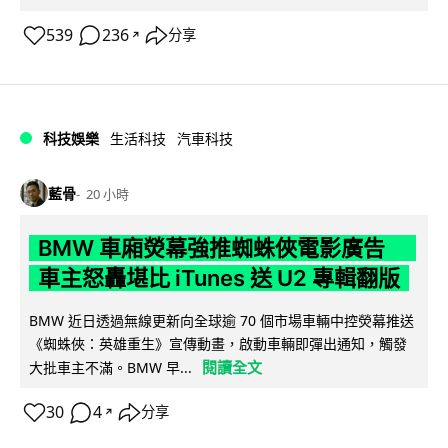
539
236
分享
↗
科技娛樂
生活科技
汽車科技
藍骨
20 小時
BMW 車廂熒幕強推蜘蛛俠電影廣告
車主怒轟堪比 iTunes 送 U2 專輯翻版
BMW 近日透過無線更新向全球逾 70 個市場車輛中控熒幕推送
《蜘蛛俠：英雄重生》宣傳動畫，啟動車輛即彈出通知，觸發
閱讀全文
大批車主不滿。BMW 早...
30
4
分享
↗