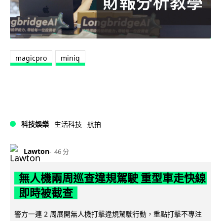
magicpro
miniq
科技娛樂
生活科技
航拍
Lawton
46 分
無人機兩周巡查違規駕駛 重型車走快線
即時被截查
警方一連 2 周展開無人機打擊違規駕駛行動，重點打擊不專注