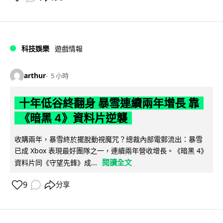
科技娛樂
遊戲情報
arthur
5 小時
十年低谷終翻身 暴雪連續兩年增長 靠
《暗黑 4》資料片逆襲
收購兩年，暴雪終於擺脫動視魔咒？總裁內部電郵流出：暴雪
已成 Xbox 表現最好團隊之一，連續兩年營收增長。《暗黑 4》
閱讀全文
資料片同《守望先鋒》成...
9
分享