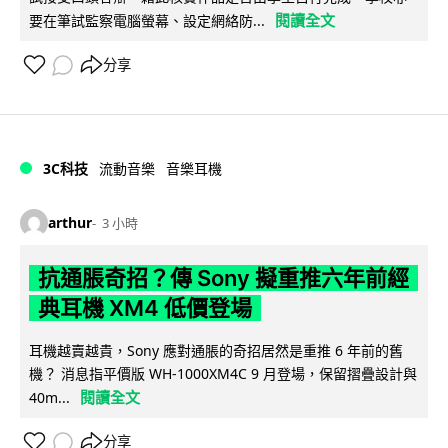
閱讀全文
要在筆試監察電腦螢幕、設定網絡防...
分享
3C科技
流動音樂
音樂耳機
arthur
3 小時
抗通脹奇招？傳 Sony 擬重推六年前經
典耳機 XM4 低價登場
耳機越賣越貴，Sony 應對通脹的奇招居然是重推 6 年前的舊
機？ 消息指平價版 WH-1000XM4C 9 月登場，保留摺疊設計與
閱讀全文
40m...
分享