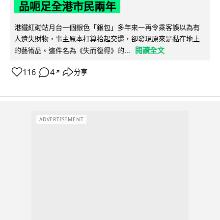
品呃足全港市民兩年
港鐵紅磡站月台一個銀色「銀包」多年來一再令乘客誤以為有
人遺失財物，事主原本打算拾起交還，卻發現原來是黏在地上
閱讀全文
的藝術品。這件名為《失而復得》的...
116
4
分享
↗
ADVERTISEMENT