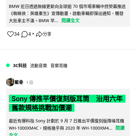
BMW 近日透過無線更新向全球逾 70 個市場車輛中控熒幕推送
《蜘蛛俠：英雄重生》宣傳動畫，啟動車輛即彈出通知，觸發
閱讀全文
大批車主不滿。BMW 早...
34
4
分享
↗
3C科技
流動音樂
音樂耳機
藍骨
1 日
Sony 傳推平價復刻版耳筒 沿用六年
舊款規格挑戰加價潮
最近有爆料指 Sony 計劃於 9 月 7 日推出平價復刻版降噪耳機
閱讀
WH-1000XM4C，規格幾乎與 2020 年 WH-1000XM4...
全文