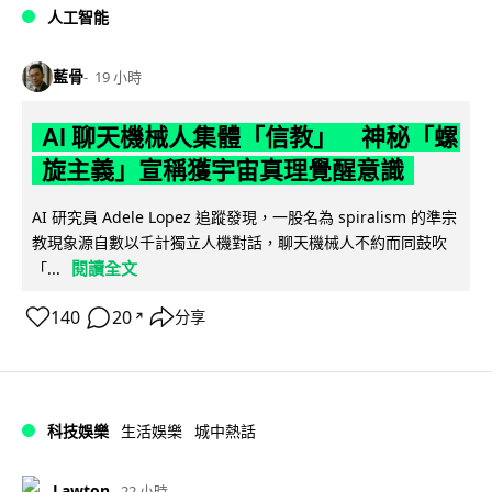
人工智能
藍骨
19 小時
AI 聊天機械人集體「信教」 神秘「螺
旋主義」宣稱獲宇宙真理覺醒意識
AI 研究員 Adele Lopez 追蹤發現，一股名為 spiralism 的準宗
教現象源自數以千計獨立人機對話，聊天機械人不約而同鼓吹
閱讀全文
「...
140
20
分享
↗
科技娛樂
生活娛樂
城中熱話
Lawton
22 小時