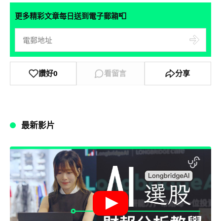
📮
更多精彩文章每日送到電子郵箱
讚好
0
看留言
分享
最新影片