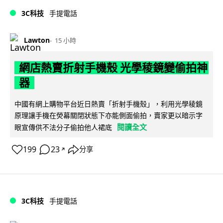
3C科技
手提電話
Lawton
15 小時
網店熱賣折射手機殼 光學稜鏡變偷拍神
器
中國有網上購物平台近日熱賣「折射手機殼」，利用光學稜鏡
原理讓手機在熒幕關閉狀態下亦能側面偷拍，賣家更以暗示字
閱讀全文
眼宣傳供不法分子偷拍他人裙底
199
23
分享
↗
3C科技
手提電話