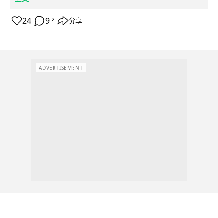
24
9
分享
↗
ADVERTISEMENT