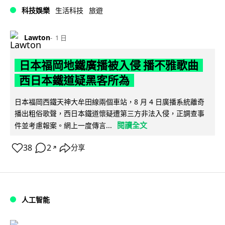
科技娛樂
生活科技
旅遊
Lawton
1 日
日本福岡地鐵廣播被入侵 播不雅歌曲
西日本鐵道疑黑客所為
日本福岡西鐵天神大牟田線兩個車站，8 月 4 日廣播系統離奇
播出粗俗歌聲，西日本鐵道懷疑遭第三方非法入侵，正調查事
閱讀全文
件並考慮報案。網上一度傳言...
38
2
分享
↗
人工智能