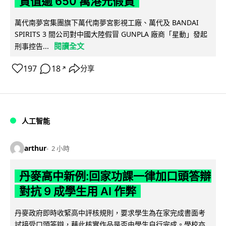
貨值逾 650 萬港元假貨
萬代南夢宮集團旗下萬代南夢宮影視工廠、萬代及 BANDAI
SPIRITS 3 間公司對中國大陸假冒 GUNPLA 廠商「星動」發起
閱讀全文
刑事控告...
197
18
分享
↗
人工智能
arthur
2 小時
丹麥高中新例:回家功課一律加口頭答辯
對抗 9 成學生用 AI 作弊
丹麥政府即時收緊高中評核規則，要求學生為在家完成書面考
試接受口頭答辯，藉此核實作品是否由學生自行完成。學校亦