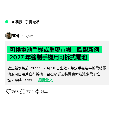
3C科技
手提電話
藍骨
18 小時
可換電池手機或重現市場 歐盟新例
2027 年強制手機用可拆式電池
歐盟新例將於 2027 年 2 月 18 日生效，規定手機及平板電腦電
池須可由用戶自行拆換，目標是延長裝置壽命及減少電子垃
閱讀全文
圾。現時 Sams...
265
77
分享
↗