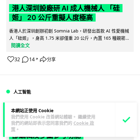
港人深圳設廠研 AI 成人機械人 「硅
姬」 20 公斤重擬人度極高
香港人於深圳創辦初創 Somnia Lab，研發出首款 AI 性愛機械
人「硅姬」，身高 1.75 米卻僅重 20 公斤，內置 165 種親密...
閱讀全文
32
14
分享
↗
人工智能
Lawton
1 日
本網站正使用 Cookie
我們使用 Cookie 改善網站體驗。 繼續使用
我們的網站即表示您同意我們的
Cookie 政
Grok Imagine Image 2.0 推出 主打局
策
。
部編輯及多圖參考功能