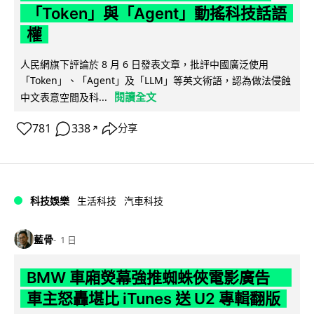
「Token」與「Agent」動搖科技話語
權
人民網旗下評論於 8 月 6 日發表文章，批評中國廣泛使用
「Token」、「Agent」及「LLM」等英文術語，認為做法侵蝕
閱讀全文
中文表意空間及科...
781
338
分享
↗
科技娛樂
生活科技
汽車科技
藍骨
1 日
BMW 車廂熒幕強推蜘蛛俠電影廣告
車主怒轟堪比 iTunes 送 U2 專輯翻版