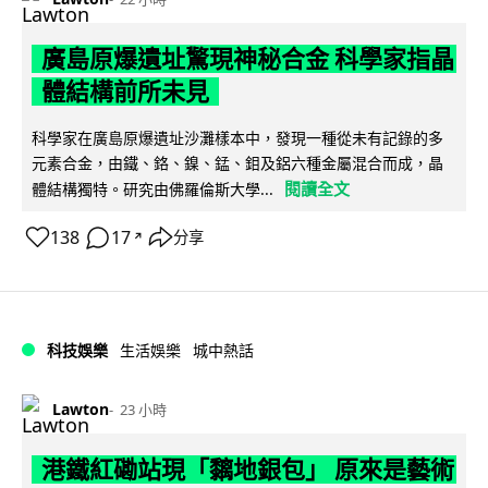
廣島原爆遺址驚現神秘合金 科學家指晶
體結構前所未見
科學家在廣島原爆遺址沙灘樣本中，發現一種從未有記錄的多
元素合金，由鐵、鉻、鎳、錳、鉬及鋁六種金屬混合而成，晶
閱讀全文
體結構獨特。研究由佛羅倫斯大學...
138
17
分享
↗
科技娛樂
生活娛樂
城中熱話
Lawton
23 小時
港鐵紅磡站現「黐地銀包」 原來是藝術