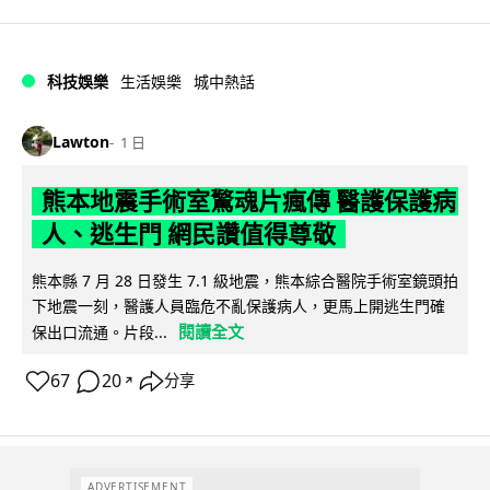
科技娛樂
生活娛樂
城中熱話
Lawton
1 日
熊本地震手術室驚魂片瘋傳 醫護保護病
人、逃生門 網民讚值得尊敬
熊本縣 7 月 28 日發生 7.1 級地震，熊本綜合醫院手術室鏡頭拍
下地震一刻，醫護人員臨危不亂保護病人，更馬上開逃生門確
閱讀全文
保出口流通。片段...
67
20
分享
↗
ADVERTISEMENT