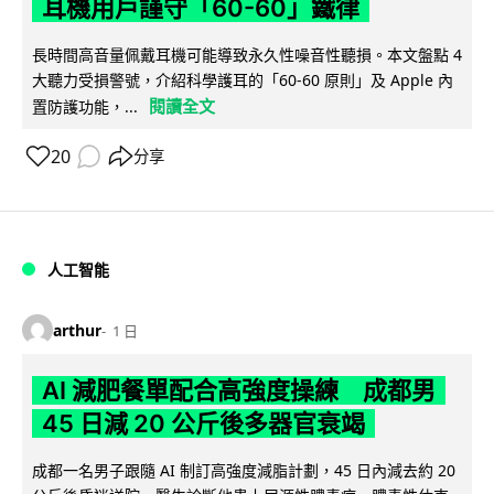
耳機用戶謹守「60-60」鐵律
長時間高音量佩戴耳機可能導致永久性噪音性聽損。本文盤點 4
大聽力受損警號，介紹科學護耳的「60-60 原則」及 Apple 內
閱讀全文
置防護功能，...
20
分享
人工智能
arthur
1 日
AI 減肥餐單配合高強度操練 成都男
45 日減 20 公斤後多器官衰竭
成都一名男子跟隨 AI 制訂高強度減脂計劃，45 日內減去約 20