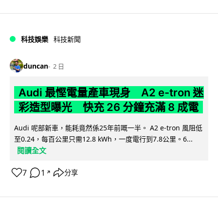
科技娛樂
科技新聞
duncan
2 日
Audi 最慳電量產車現身 A2 e-tron 迷
彩造型曝光 快充 26 分鐘充滿 8 成電
Audi 呢部新車，能耗竟然係25年前嘅一半。 A2 e-tron 風阻低
至0.24，每百公里只需12.8 kWh，一度電行到7.8公里。6...
閱讀全文
7
1
分享
↗