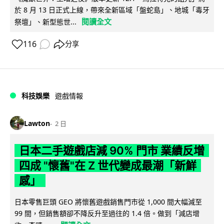
於 8 月 13 日正式上線，帶來全新區域「盤蛇島」、地城「毒牙
閱讀全文
祭壇」、新型態世...
116
分享
科技娛樂
遊戲情報
Lawton
2 日
日本二手遊戲店減 90% 門市 業績反增
四成 "懷舊"在 Z 世代變成最潮「新鮮
感」
日本零售巨頭 GEO 將懷舊遊戲銷售門市從 1,000 間大幅減至
99 間，但銷售額卻不降反升至過往的 1.4 倍。做到「減店增