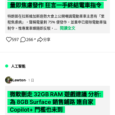
量即焦慮發作 狂言一手終結電車指令
特朗普在拉斯維加斯造勢大會上公開嘲諷電動車車主患有「里
程焦慮病」，聲稱電量剩 75% 便發作，並重申已廢除電動車強
閱讀全文
制令。惟專業車媒隨即反駁，...
597
266
分享
↗
人工智能
Lawton
1 日
微軟刪走 32GB RAM 遊戲建議 分析:
為 8GB Surface 銷售鋪路 連自家
Copilot+ 門檻也未到