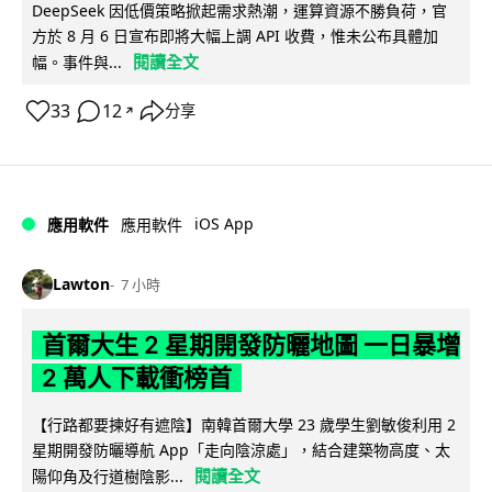
DeepSeek 因低價策略掀起需求熱潮，運算資源不勝負荷，官
方於 8 月 6 日宣布即將大幅上調 API 收費，惟未公布具體加
閱讀全文
幅。事件與...
33
12
分享
↗
iOS App
應用軟件
應用軟件
Lawton
7 小時
首爾大生 2 星期開發防曬地圖 一日暴增
2 萬人下載衝榜首
【行路都要揀好有遮陰】南韓首爾大學 23 歲學生劉敏俊利用 2
星期開發防曬導航 App「走向陰涼處」，結合建築物高度、太
閱讀全文
陽仰角及行道樹陰影...