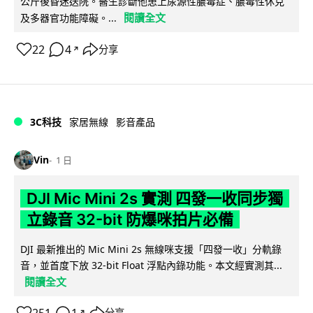
公斤後昏迷送院。醫生診斷他患上尿源性膿毒症、膿毒性休克
閱讀全文
及多器官功能障礙。...
22
4
分享
↗
3C科技
家居無線
影音產品
Vin
1 日
DJI Mic Mini 2s 實測 四發一收同步獨
立錄音 32-bit 防爆咪拍片必備
DJI 最新推出的 Mic Mini 2s 無線咪支援「四發一收」分軌錄
音，並首度下放 32-bit Float 浮點內錄功能。本文經實測其...
閱讀全文
分享
↗