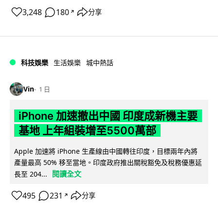
3,248
180
分享
↗
科技娛樂
生活娛樂
城中熱話
Vin
1 日
iPhone 加速撤出中國 印度成新機主要
基地 上年組裝增至5500萬部
Apple 加速將 iPhone 生產線由中國轉往印度，目標兩年內將
產量最高 50% 移至當地。印度政府推出關稅豁免及稅務優惠延
閱讀全文
長至 204...
495
231
分享
↗