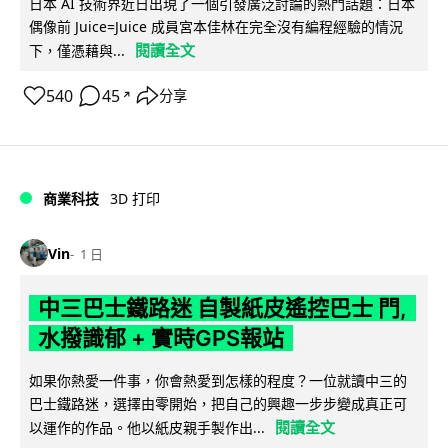
日本 AI 技術界近日出現了一個引發廣泛討論的熱門話題：日本
偶像前 Juice=Juice 成員宮本佳林在完全沒有編程經驗的情況
閱讀全文
下，僅憑藉與...
540
45
分享
↗
商業科技
3D 打印
Vin
1 日
中三巴士鐵路迷 自製紙皮遙控巴士 門,
水撥識郁 + 實時GPS報站
如果你熱愛一件事，你會熱愛到怎樣的程度？一位就讀中三的
巴士鐵路迷，選擇由零開始，把自己的興趣一步步變成真正可
閱讀全文
以運作的作品。他以紙皮親手製作出...