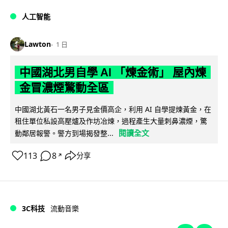
人工智能
Lawton
1 日
中國湖北男自學 AI 「煉金術」 屋內煉
金冒濃煙驚動全區
中國湖北黃石一名男子見金價高企，利用 AI 自學提煉黃金，在
租住單位私設高壓爐及作坊冶煉，過程產生大量刺鼻濃煙，驚
閱讀全文
動鄰居報警。警方到場揭發整...
113
8
分享
↗
3C科技
流動音樂