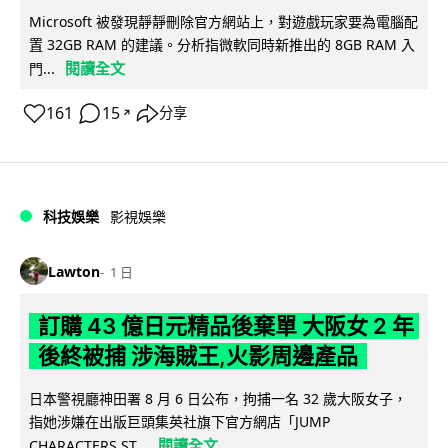
Microsoft 被發現靜靜刪除官方網站上，對遊戲玩家要為電腦配
置 32GB RAM 的建議。分析指微軟同時新推出的 8GB RAM 入
閱讀全文
門...
161
15
分享
↗
科技娛樂
影視娛樂
Lawton
1 日
訂購 43 億日元精品後棄單 大阪女 2 年
後終被捕 涉海賊王,火影周邊產品
日本警視廳神田署 8 月 6 日公布，拘捕一名 32 歲大阪女子，
指她涉嫌在出版巨頭集英社旗下官方網店「JUMP
閱讀全文
CHARACTERS ST...