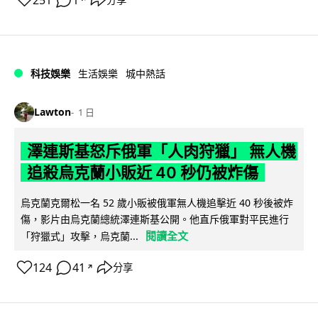
251
1
科技娛樂
生活娛樂
城中熱話
Lawton
1 日
澤連斯基怒斥俄軍「人肉狩獵」 無人機
追殺烏克蘭小販近 40 秒仍被炸傷
烏克蘭克爾松一名 52 歲小販被俄軍無人機追擊近 40 秒後被炸
傷，影片由烏克蘭總統澤連斯基公開。他直斥俄軍對平民進行
閱讀全文
「狩獵式」攻擊，烏克蘭...
124
41
分享
↗