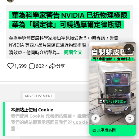
華為科學家警告 NVIDIA 已近物理極限
華為「韜定律」可繞過摩爾定律瓶頸
華為半導體首席科學家廖恒罕見接受近 5 小時專訪，警告
NVIDIA 等西方晶片巨頭正逼近物理極限，傳統製程升級已失經
×
閱讀全文
濟效益。他同時介紹華為...
1,599
602
分享
↗
ADVERTISEMENT
本網站正使用 Cookie
我們使用 Cookie 改善網站體驗。 繼續使用
🎵
⛶
我們的網站即表示您同意我們的
Cookie 政
策
。
📖 文字版訪問
→