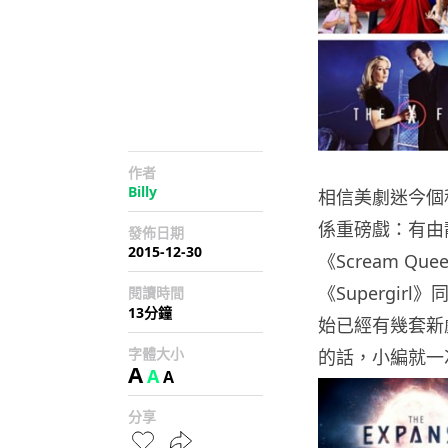
作者
Billy
相信美劇迷今個
係重磅戲：有由靚
發佈日期
2015-12-30
《Scream Q
《Supergir
閱讀時間
13分鐘
始已經有幾套新
字體大小
的話，小編就一
A
A
A
分享