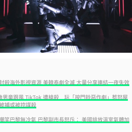
封殺海外影視資源 美韓泰劇全滅 大量分享連結一夜失效
 歲男童跟風 TikTok 遭槍殺 玩「按門鈴惡作劇」惹怒屋
被捕或被控謀殺
嘲笑巴黎無冷氣 巴黎副市長怒斥： 美國排放溫室氣體加