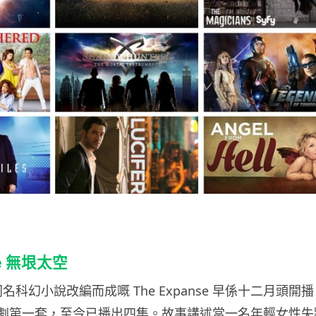
：
se 無垠太空
，同名科幻小說改編而成嘅 The Expanse 早係十二月頭開
冬季新劇第一套，至今已播出四集。故事講述當一名年輕女性