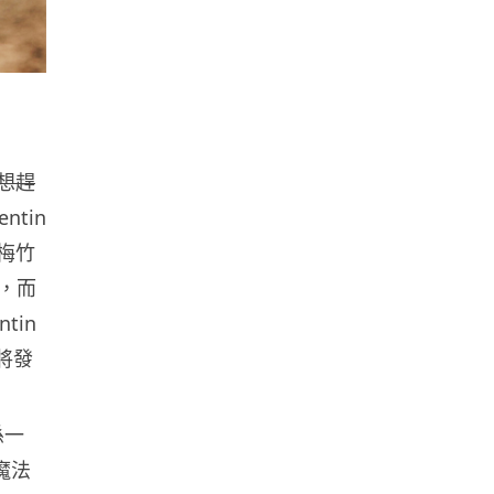
健康
室內空氣 40 度暑熱難耐 德國空
調普及率僅 3% 大眾繼...
04.08.2026
幾想趕
社交網絡
ntin
Telegram 一度從 Apple App
梅竹
Store 下架 官...
04.08.2026
功，而
tin
城中熱話
即將發
葵芳街燈狂閃近 1 小時 網民笑稱
「幻彩泳葵芳」
04.08.2026
係一
魔法
Windows 11