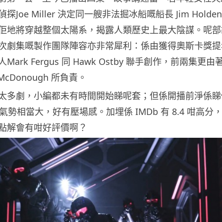
Joe Miller 決定同一艘非法掘冰船嘅船長 Jim Holde
佢地將穿越整個太陽系，揭露人類歷史上最大陰謀。呢部
次劇集嘅製作團隊陣容亦非常犀利：係由獲得奧斯卡獎提
ark Fergus 同 Hawk Ostby 聯手創作，前兩集更由
 McDonough 所負責。
太多劇，小編都未有時間開始睇呢套；但係開播前淨係睇
經覺得氣勢相當大，好有壓場感。加埋係 IMDb 有 8.4 咁高分
點解會有咁好評價啊？