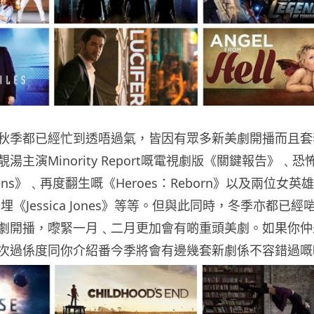
秋季都已經忙到透唔過氣，皆因有眾多新美劇開播而且套
湯主演Minority Report嘅電視劇版《關鍵報告》﹑恐
ueens》﹑再度翻生嘅《Heroes：Reborn》以及兩位女英雄
l》同埋《Jessica Jones》等等。但與此同時，冬季亦都已經
劇開播，嚟緊一月﹑二月更加會有啲重頭美劇。如果你仲
次過係度同你介紹番今季將會有邊幾套新劇係不容錯過嘅