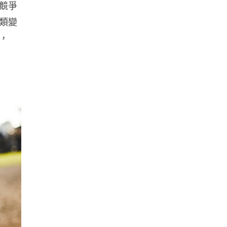
競爭
料外洩 Surfshark Antisca...
類變
04.08.2026
，
汽車科技
Tesla 無預警推出兒童車 無電池
電機一樣秒殺 炒至約港幣39萬
04.08.2026
iPhone app
歐盟再發功 Apple 終答應
iPhone 跨機剪貼簿將可貼 ...
04.08.2026
攝影文化
Sony 授權鏡頭名單公佈 中國廠
平價鏡頭全數缺席 Nikon 已...
04.08.2026