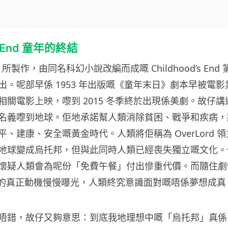
’s End 童年的終結
y 所製作，由同名科幻小說改編而成嘅 Childhood’s End 
出。呢部早係 1953 年出版嘅《童年末日》劇本早被電影
相關電影上映，嚟到 2015 冬季終於出現係美劇。故仔講
名義嚟到地球。佢地承諾幫人類消除貧困、戰爭和疾病，
、建康、安全嘅黃金時代。人類將佢稱為 OverLord 
地球變成烏托邦，但與此同時人類已經喪失獨立嘅文化。
懷疑人類會為呢份「免費午餐」付出慘重代價。而隨住劇
ord 的真正動機慢慢曝光，人類終究意識面對嘅唔係夢想成
唔錯，故仔又夠意思：到底我地理想中嘅「烏托邦」真係