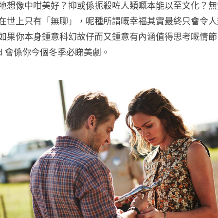
地想像中咁美好？抑或係扼殺咗人類嘅本能以至文化？無
在世上只有「無聊」，呢種所謂嘅幸福其實最終只會令人
如果你本身鍾意科幻故仔而又鍾意有內涵值得思考嘅情節
s End 會係你今個冬季必睇美劇。