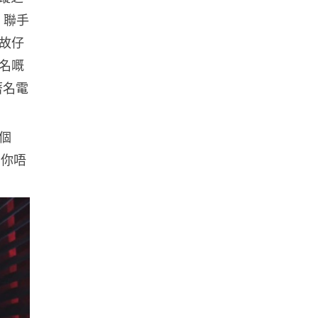
地盤偷吸煙難逃高空法眼 勞工處
n 聯手
出動熱感無人機 擬加 AI 人臉識
別精準...
故仔
05.08.2026
名嘅
著名電
人工智能
貨運火箭 沖繩飛台灣僅需 15 分
鐘 Hop Aero 將 5...
個
05.08.2026
，你唔
遊戲情報
有實體光碟未必代表你擁有遊戲
調查：PS5 34%、Xbox 50...
05.08.2026
人工智能
Elon Musk 稱 SpaceX Tesla 是
地球最強兩間硬件公...