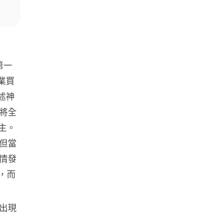
資訊保安
被命令製造「後門」 Apple 再控
告英國政府 加密後門爭議延燒...
04.08.2026
第一
業買
汽車科技
Tesla Model Y 長續航後驅版抵
述神
港 YOHO MALL ...
將全
04.08.2026
領主。
但當
人工智能
據報中國憂美國 AI 變武器 不滿
情發
Anthropic 拒正常存取...
真，而
04.08.2026
出現
應用軟件
詐騙短訊源源不絕背後是個人資