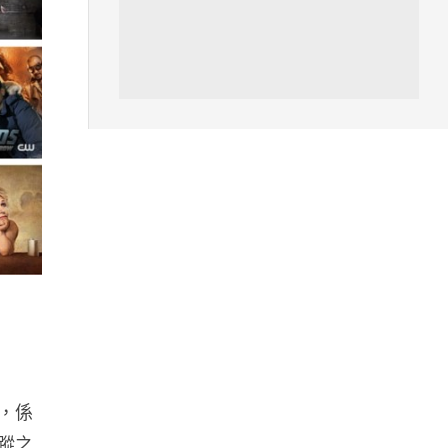
區塊鏈
Fun Coffee 咖啡騙局爆煲 咖啡
包裝虛擬貨幣投資騙局 ...
05.08.2026
智慧城市
網約車條例生效 有司機暫時停工
避風頭 的士業界籲白牌 &#8...
05.08.2026
人工智能
白宮拒測中國開放 AI 模型 業界
質疑安全框架選擇性執行
05.08.2026
播，係
人工智能
失蹤之