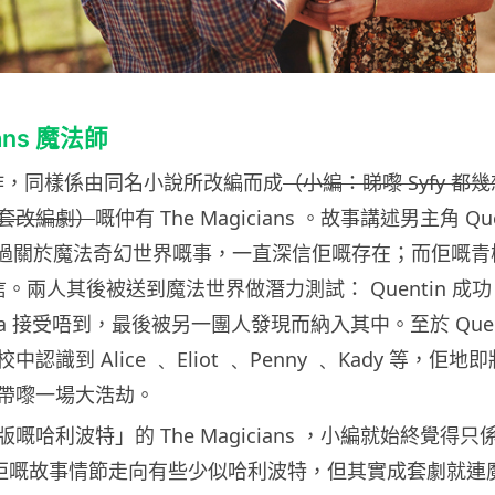
ians 魔法師
 製作，同樣係由同名小說所改編而成
（小編：睇嚟 Syfy 都
套改編劇）
嘅仲有 The Magicians 。故事講述男主角 Que
 讀過關於魔法奇幻世界嘅事，一直深信佢嘅存在；而佢嘅青
唔相信。兩人其後被送到魔法世界做潛力測試： Quentin 成
 Julia 接受唔到，最後被另一團人發現而納入其中。至於 Quen
識到 Alice ﹑ Eliot ﹑ Penny ﹑ Kady 等，佢地
帶嚟一場大浩劫。
嘅哈利波特」的 The Magicians ，小編就始終覺得只
k 。佢嘅故事情節走向有些少似哈利波特，但其實成套劇就連