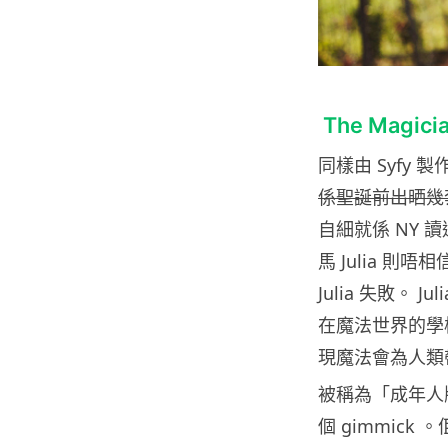
The Magic
同樣由 Syfy
係聖誕前出晒幾
自細就係 NY
馬 Julia 則
Julia 失敗。
在魔法世界的學校中認
現魔法會為人類
被稱為「成年人版
個 gimmic