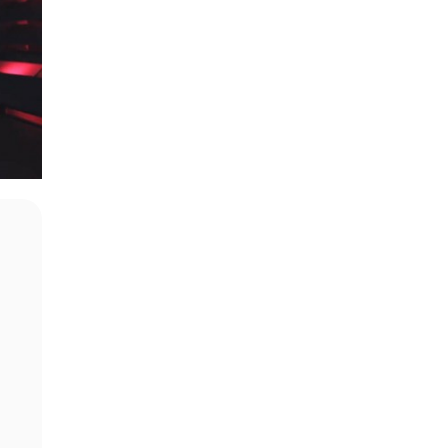
05.08.2026
電子支付
當電子支付大行其道 屈穎妍: 商
戶只收現金 唯一可能是逃稅 ...
05.08.2026
人工智能
FBI 探員涉盜 100 萬美元加密
幣 向 ChatGPT 尋求理財及...
05.08.2026
機械人
Powerman 移動充電機械人登港
免鋪樁為的士小巴「送電上門」
05.08.2026