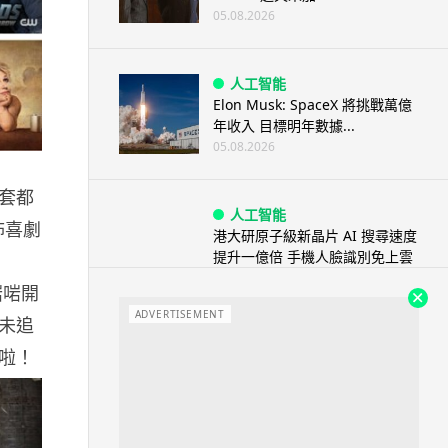
05.08.2026
人工智能
Elon Musk: SpaceX 將挑戰萬億
年收入 目標明年數據...
05.08.2026
套都
人工智能
怖喜劇
港大研原子級新晶片 AI 搜尋速度
提升一億倍 手機人臉識別免上雲
端
啱啱開
05.08.2026
ADVERTISEMENT
未追
啦！
旅遊
中國大陸航線燃油附加費今日再
降 連續 3 個月下調
05.08.2026