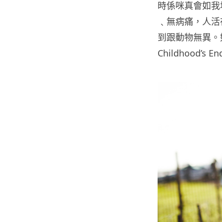
時係咪真會如我
﹑無病痛，人活
到跟動物無異。
Childhood’