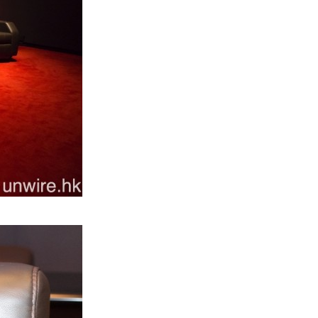
影視娛樂
Nicolas Cage 主演未上映電影
Netflix 遺失未加...
05.08.2026
人工智能
Elon Musk: SpaceX 將挑戰萬億
年收入 目標明年數據...
05.08.2026
人工智能
港大研原子級新晶片 AI 搜尋速度
提升一億倍 手機人臉識別免上雲
端
05.08.2026