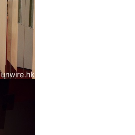
Tesla HW3 舊硬件裝 FSD v14
Lite 頻現過熱 部分...
06.08.2026
人工智能
港大工程學院研極簡架構晶片 搜
尋速度勝標準 CPU 1 億倍
06.08.2026
人工智能
靠快閃記憶體紓緩 DRAM 不足
KIOXIA 推 XL1 記憶體...
05.08.2026
資訊保安
東華學院誤發取錄電郵 全數
11,139 名申請人一度空歡喜 ...
05.08.2026