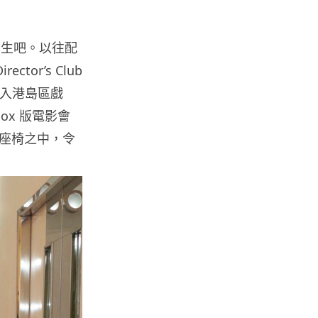
人工智能
Samsung 展示 Galaxy AI 新方
會陌生吧。以往配
向 未來手機毋須輸入文字...
or’s Club
06.08.2026
度殺入港島區戲
ox 版電影會
城中熱話
港夫婦澳門的士拾相機 據為己有
座椅之中，令
被的士 Cam 睇到 2 個月後再...
06.08.2026
家居無線
逾 20 款平價路由器爆後門 每 35
秒自動連線回中國 全球 10 ...
06.08.2026
人工智能