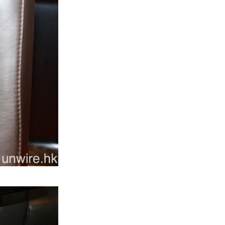
旅遊
中國大陸航線燃油附加費今日再
降 連續 3 個月下調
05.08.2026
區塊鏈
Fun Coffee 咖啡騙局爆煲 咖啡
包裝虛擬貨幣投資騙局 ...
05.08.2026
智慧城市
網約車條例生效 有司機暫時停工
避風頭 的士業界籲白牌 &#8...
05.08.2026
人工智能
白宮拒測中國開放 AI 模型 業界