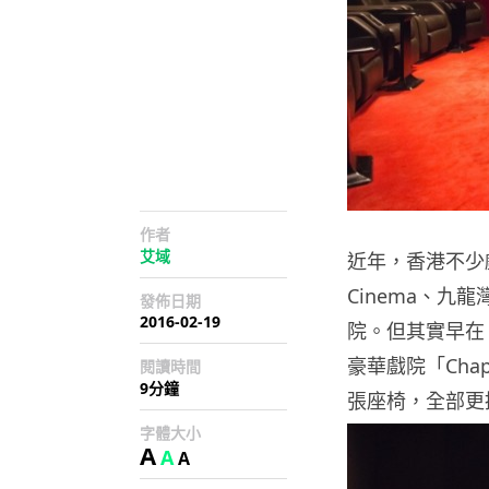
作者
艾域
近年，香港不少戲
Cinema、九龍灣
發佈日期
2016-02-19
院。但其實早在 01
豪華戲院「Chap
閱讀時間
9分鐘
張座椅，全部更換
字體大小
A
A
A