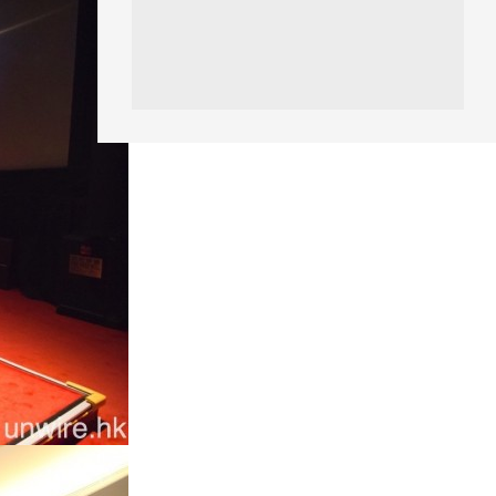
06.08.2026
人工智能
Meta AI 模型測試期間入侵他家
公司 三大 AI 巨頭接連曝安全
漏...
06.08.2026
科技新聞
Audi 最慳電量產車現身 A2 e-
tron 迷彩造型曝光 快充 2...
06.08.2026
城中熱話
法國 8 月 11 日出新例 未經同意
嚴禁 Cold Call 違規企...
06.08.2026