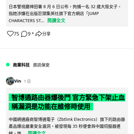
日本警視廳神田署 8 月 6 日公布，拘捕一名 32 歲大阪女子，
指她涉嫌在出版巨頭集英社旗下官方網店「JUMP
閱讀全文
CHARACTERS ST...
75
9
分享
↗
商業科技
資訊保安
Vin
1 日
智博通路由器爆後門 官方緊急下架止血
稱漏洞是功能在維修時使用
中國網通廠商智博通電子（Zbtlink Electronics）旗下的路由器
產品爆出嚴重安全漏洞，被發現每 35 秒便會與中國伺服器連
閱讀全文
線，旗...