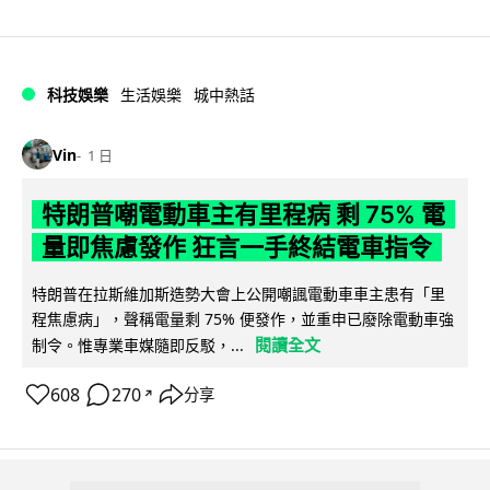
科技娛樂
生活娛樂
城中熱話
Vin
1 日
特朗普嘲電動車主有里程病 剩 75% 電
量即焦慮發作 狂言一手終結電車指令
特朗普在拉斯維加斯造勢大會上公開嘲諷電動車車主患有「里
程焦慮病」，聲稱電量剩 75% 便發作，並重申已廢除電動車強
閱讀全文
制令。惟專業車媒隨即反駁，...
608
270
分享
↗