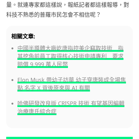
量。就連專家都這樣說，報紙記者都這樣報導，對
科技不熟悉的普羅市民怎會不相信呢？
相關文章:
中國半導體大廠屹唐指控美企竊取技術 指
其挖角前員工取得核心技術申請專利 要求
賠償 9,999 萬人民幣
Elon Musk 帶幼子訪華 幼子穿唐裝成全場焦
點 名字 X 背後原來與 AI 有關
哈佛研發改良版 CRISPR 技術 有望基因編輯
治療唐氏綜合症