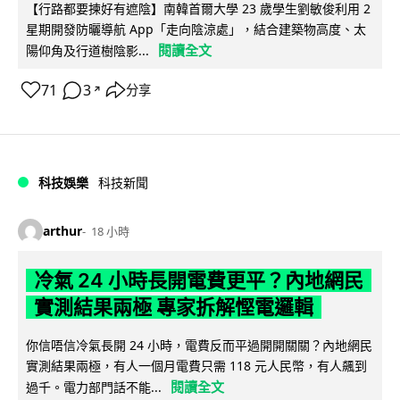
【行路都要揀好有遮陰】南韓首爾大學 23 歲學生劉敏俊利用 2
星期開發防曬導航 App「走向陰涼處」，結合建築物高度、太
閱讀全文
陽仰角及行道樹陰影...
71
3
分享
↗
科技娛樂
科技新聞
arthur
18 小時
冷氣 24 小時長開電費更平？內地網民
實測結果兩極 專家拆解慳電邏輯
你信唔信冷氣長開 24 小時，電費反而平過開開關關？內地網民
實測結果兩極，有人一個月電費只需 118 元人民幣，有人飆到
閱讀全文
過千。電力部門話不能...