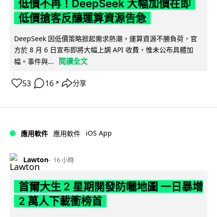
低價不再！DeepSeek 大幅加價在即
低價搶客反釀運算資源告急
DeepSeek 因低價策略掀起需求熱潮，運算資源不勝負荷，官
方於 8 月 6 日宣布即將大幅上調 API 收費，惟未公布具體加
閱讀全文
幅。事件與...
53
16
分享
↗
iOS App
應用軟件
應用軟件
Lawton
16 小時
首爾大生 2 星期開發防曬地圖 一日暴增
2 萬人下載衝榜首