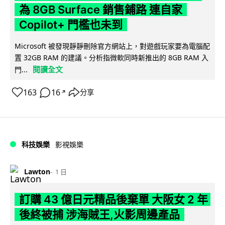
為 8GB Surface 銷售鋪路 連自家
Copilot+ 門檻也未到
Microsoft 被發現靜靜刪除官方網站上，對遊戲玩家要為電腦配
置 32GB RAM 的建議。分析指微軟同時新推出的 8GB RAM 入
閱讀全文
門...
163
16
分享
↗
科技娛樂
影視娛樂
Lawton
1 日
訂購 43 億日元精品後棄單 大阪女 2 年
後終被捕 涉海賊王,火影周邊產品