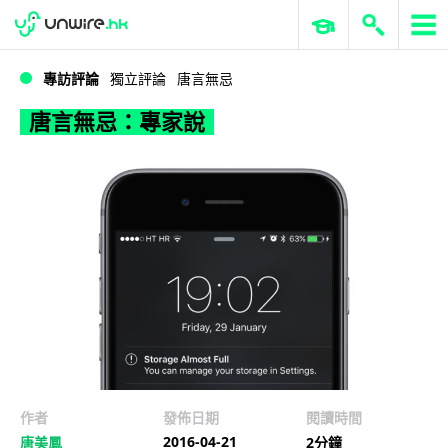
WWDC 2026
GenAI 與雲端科技專區
ERP 與商業 AI
唐言無忌：專家說
專訪評論
獨立評論
唐言無忌
唐言無忌：專家說
作者
發佈日期
閱讀時間
2016-04-21
唐美鳳
2分鐘