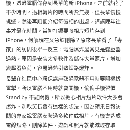
機，透過電腦儲存到長輩的新 iPhone，之前就花了
不少時間。過相轉片的時間所費無幾，但長輩慢慢
挑選，然後再順便介紹每張相的出處，講講陳年往
事才最花時間。當初打鑼要將相片短片存到
iPhone，何解現在又急於刪除？原來長輩看了「專
家」的訪問後舉一反三，電腦爆炸最常見是變壓器
過熱，原因是安裝太多軟件及儲存大量照片，增加
變壓器負荷，容易過熱引致短路爆炸。
長輩在社區中心環保講座聽過電器不用時要關機拔
電掣，所以電腦不用時就會關機，偏偏手機習慣
Stand by 不能關機，所以擔心相片短片軟件太多會
爆炸。別取笑長輩有這樣的想法，因為蘋果日報訪
問的專家說電腦安裝過多軟件或相片，有機會造成
電線短路，刪除軟件、遊戲和照片就能減輕存取