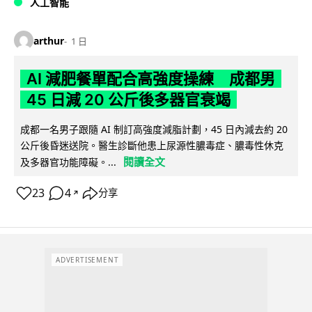
人工智能
arthur
1 日
AI 減肥餐單配合高強度操練 成都男
45 日減 20 公斤後多器官衰竭
成都一名男子跟隨 AI 制訂高強度減脂計劃，45 日內減去約 20
公斤後昏迷送院。醫生診斷他患上尿源性膿毒症、膿毒性休克
閱讀全文
及多器官功能障礙。...
23
4
分享
↗
ADVERTISEMENT