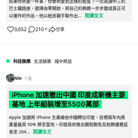
如果你熱愛一件事，你會熱愛到怎樣的程度？一位就讀中三的
巴士鐵路迷，選擇由零開始，把自己的興趣一步步變成真正可
閱讀全文
以運作的作品。他以紙皮親手製作出...
3,652
210
分享
↗
科技娛樂
生活娛樂
城中熱話
Vin
1 日
iPhone 加速撤出中國 印度成新機主要
基地 上年組裝增至5500萬部
Apple 加速將 iPhone 生產線由中國轉往印度，目標兩年內將
產量最高 50% 移至當地。印度政府推出關稅豁免及稅務優惠延
閱讀全文
長至 204...