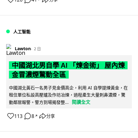
人工智能
Lawton
2 日
中國湖北男自學 AI 「煉金術」 屋內煉
金冒濃煙驚動全區
中國湖北黃石一名男子見金價高企，利用 AI 自學提煉黃金，在
租住單位私設高壓爐及作坊冶煉，過程產生大量刺鼻濃煙，驚
閱讀全文
動鄰居報警。警方到場揭發整...
113
8
分享
↗