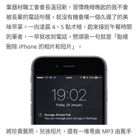
業器材職工會會長溫冠新，習慣晚睡晚起的我不會
被長輩的電話吵醒，就沒有機會嘆一個久違了的美
味早茶。一向凌晨 4、5 點才睡，起來接近午餐時間
的筆者，一早就收到電話，劈頭第一句就是「點樣
刪除 iPhone 的相片和短片」。
將珍貴舊照、兒孫短片，還有一堆粵曲 MP3 由舊手