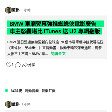
藍骨
6 小時
BMW 車廂熒幕強推蜘蛛俠電影廣告
車主怒轟堪比 iTunes 送 U2 專輯翻版
BMW 近日透過無線更新向全球逾 70 個市場車輛中控熒幕推送
《蜘蛛俠：英雄重生》宣傳動畫，啟動車輛即彈出通知，觸發
閱讀全文
大批車主不滿。BMW 早...
1
分享
3C科技
流動音樂
音樂耳機
藍骨
7 小時