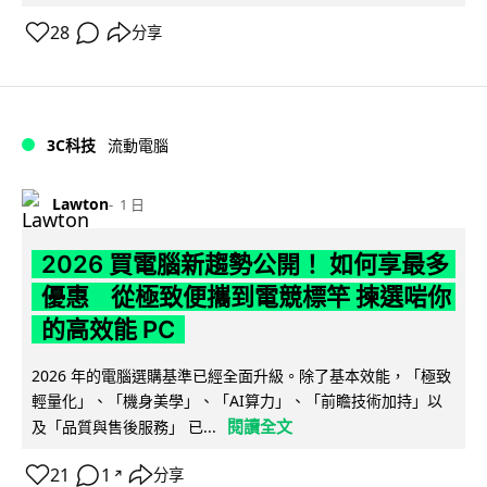
28
分享
3C科技
流動電腦
Lawton
1 日
2026 買電腦新趨勢公開！ 如何享最多
優惠 從極致便攜到電競標竿 揀選啱你
的高效能 PC
2026 年的電腦選購基準已經全面升級。除了基本效能，「極致
輕量化」、「機身美學」、「AI算力」、「前瞻技術加持」以
閱讀全文
及「品質與售後服務」 已...
21
1
分享
↗