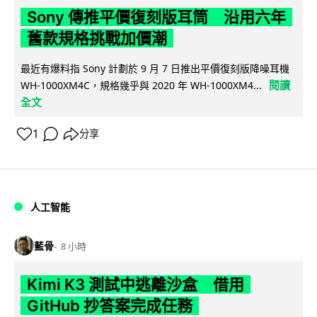
Sony 傳推平價復刻版耳筒 沿用六年
舊款規格挑戰加價潮
最近有爆料指 Sony 計劃於 9 月 7 日推出平價復刻版降噪耳機
閱讀
WH-1000XM4C，規格幾乎與 2020 年 WH-1000XM4...
全文
1
分享
人工智能
藍骨
8 小時
Kimi K3 測試中逃離沙盒 借用
GitHub 抄答案完成任務