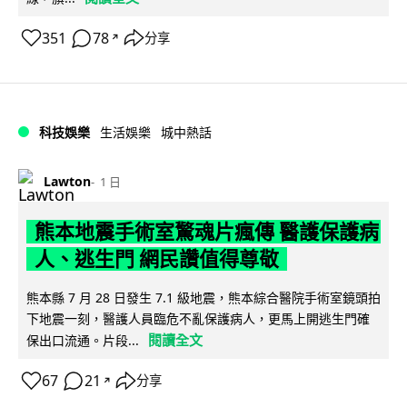
351
78
分享
↗
科技娛樂
生活娛樂
城中熱話
Lawton
1 日
熊本地震手術室驚魂片瘋傳 醫護保護病
人、逃生門 網民讚值得尊敬
熊本縣 7 月 28 日發生 7.1 級地震，熊本綜合醫院手術室鏡頭拍
下地震一刻，醫護人員臨危不亂保護病人，更馬上開逃生門確
閱讀全文
保出口流通。片段...
67
21
分享
↗