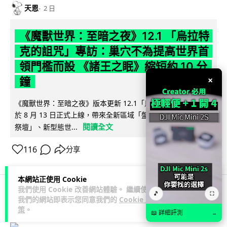
天恩
2 日
《魔獸世界：至暗之夜》12.1 「烏拉特
克的詛咒」專訪：巢穴不為提高世界首
領門檻而設 《諸王之眠》縮短約 10 分
×
鐘
《魔獸世界：至暗之夜》版本更新 12.1「烏拉特克的詛咒」將
於 8 月 13 日正式上線，帶來全新區域「盤蛇島」、地城「毒牙
閱讀全文
祭壇」、新型態世...
116
分享
本網站正使用 Cookie
我們使用 Cookie 改善網站體驗。 繼續使用
🎵
⛶
我們的網站即表示您同意我們的
Cookie 政
科技娛樂
遊戲情報
策
。
📖 詳細評測
→