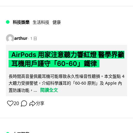
科技娛樂
生活科技
健康
arthur
1 日
AirPods 用家注意聽力響紅燈 醫學界籲
耳機用戶謹守「60-60」鐵律
長時間高音量佩戴耳機可能導致永久性噪音性聽損。本文盤點 4
大聽力受損警號，介紹科學護耳的「60-60 原則」及 Apple 內
閱讀全文
置防護功能，...
20
分享