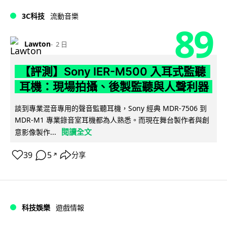
3C科技
流動音樂
89
Lawton
2 日
【評測】Sony IER-M500 入耳式監聽
耳機：現場拍攝、後製監聽與人聲利器
談到專業混音專用的聲音監聽耳機，Sony 經典 MDR-7506 到
MDR-M1 專業錄音室耳機都為人熟悉。而現在舞台製作者與創
閱讀全文
意影像製作...
39
5
分享
↗
科技娛樂
遊戲情報