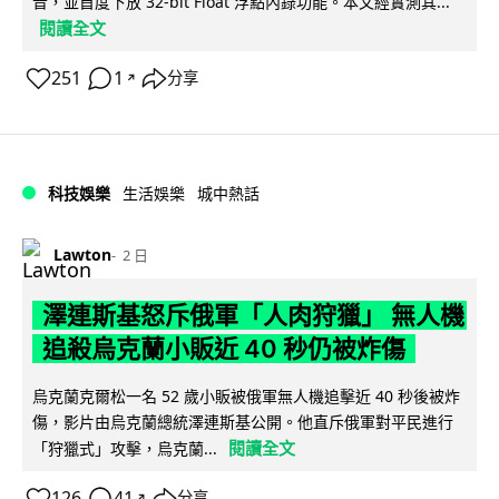
音，並首度下放 32-bit Float 浮點內錄功能。本文經實測其...
閱讀全文
251
1
分享
↗
科技娛樂
生活娛樂
城中熱話
Lawton
2 日
澤連斯基怒斥俄軍「人肉狩獵」 無人機
追殺烏克蘭小販近 40 秒仍被炸傷
烏克蘭克爾松一名 52 歲小販被俄軍無人機追擊近 40 秒後被炸
傷，影片由烏克蘭總統澤連斯基公開。他直斥俄軍對平民進行
閱讀全文
「狩獵式」攻擊，烏克蘭...
126
41
分享
↗