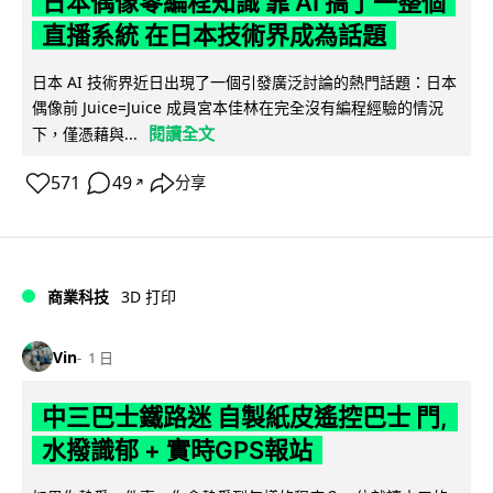
日本偶像零編程知識 靠 AI 搞了一整個
直播系統 在日本技術界成為話題
日本 AI 技術界近日出現了一個引發廣泛討論的熱門話題：日本
偶像前 Juice=Juice 成員宮本佳林在完全沒有編程經驗的情況
閱讀全文
下，僅憑藉與...
571
49
分享
↗
商業科技
3D 打印
Vin
1 日
中三巴士鐵路迷 自製紙皮遙控巴士 門,
水撥識郁 + 實時GPS報站