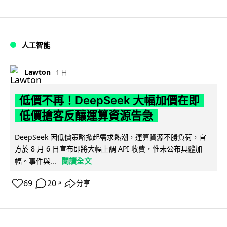
人工智能
Lawton
1 日
低價不再！DeepSeek 大幅加價在即
低價搶客反釀運算資源告急
DeepSeek 因低價策略掀起需求熱潮，運算資源不勝負荷，官
方於 8 月 6 日宣布即將大幅上調 API 收費，惟未公布具體加
閱讀全文
幅。事件與...
69
20
分享
↗