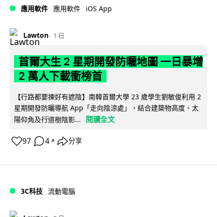
iOS App
應用軟件
應用軟件
Lawton
1 日
首爾大生 2 星期開發防曬地圖 一日暴增
2 萬人下載衝榜首
【行路都要揀好有遮陰】南韓首爾大學 23 歲學生劉敏俊利用 2
星期開發防曬導航 App「走向陰涼處」，結合建築物高度、太
閱讀全文
陽仰角及行道樹陰影...
97
4
分享
↗
3C科技
流動電腦