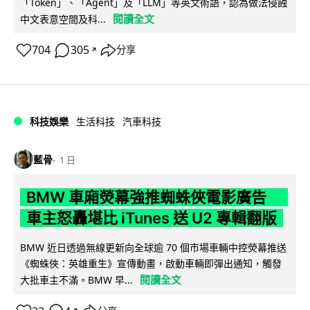
「Token」、「Agent」及「LLM」等英文術語，認為做法侵蝕
閱讀全文
中文表意空間及科...
704
305
分享
↗
科技娛樂
生活科技
汽車科技
藍骨
1 日
BMW 車廂熒幕強推蜘蛛俠電影廣告
車主怒轟堪比 iTunes 送 U2 專輯翻版
BMW 近日透過無線更新向全球逾 70 個市場車輛中控熒幕推送
《蜘蛛俠：英雄重生》宣傳動畫，啟動車輛即彈出通知，觸發
閱讀全文
大批車主不滿。BMW 早...