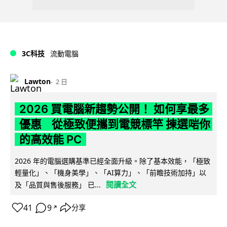
3C科技
流動電腦
Lawton
2 日
2026 買電腦新趨勢公開！ 如何享最多
優惠 從極致便攜到電競標竿 揀選啱你
的高效能 PC
2026 年的電腦選購基準已經全面升級。除了基本效能，「極致
輕量化」、「機身美學」、「AI算力」、「前瞻技術加持」以
閱讀全文
及「品質與售後服務」 已...
41
9
分享
↗