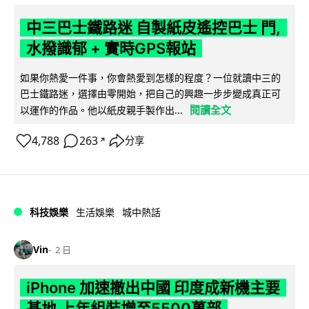
中三巴士鐵路迷 自製紙皮遙控巴士 門,
水撥識郁 + 實時GPS報站
如果你熱愛一件事，你會熱愛到怎樣的程度？一位就讀中三的
巴士鐵路迷，選擇由零開始，把自己的興趣一步步變成真正可
閱讀全文
以運作的作品。他以紙皮親手製作出...
4,788
263
分享
↗
科技娛樂
生活娛樂
城中熱話
Vin
2 日
iPhone 加速撤出中國 印度成新機主要
基地 上年組裝增至5500萬部