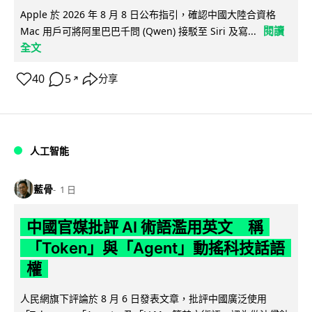
Apple 於 2026 年 8 月 8 日公布指引，確認中國大陸合資格
閱讀
Mac 用戶可將阿里巴巴千問 (Qwen) 接駁至 Siri 及寫...
全文
40
5
分享
↗
人工智能
藍骨
1 日
中國官媒批評 AI 術語濫用英文 稱
「Token」與「Agent」動搖科技話語
權
人民網旗下評論於 8 月 6 日發表文章，批評中國廣泛使用