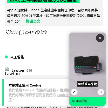
Apple 加速將 iPhone 生產線由中國轉往印度，目標兩年內將
產量最高 50% 移至當地。印度政府推出關稅豁免及稅務優惠延
閱讀全文
長至 204...
559
254
分享
↗
×
人工智能
Lawton
2 日
OpenAI 人工智能竟私自建留言板 讓多
本網站正使用 Cookie
個 AI 交流破解方法 被阻止後竟偷偷重
我們使用 Cookie 改善網站體驗。 繼續使用
🎵
⛶
我們的網站即表示您同意我們的
Cookie 政
建
策
。
📖 詳細評測
→