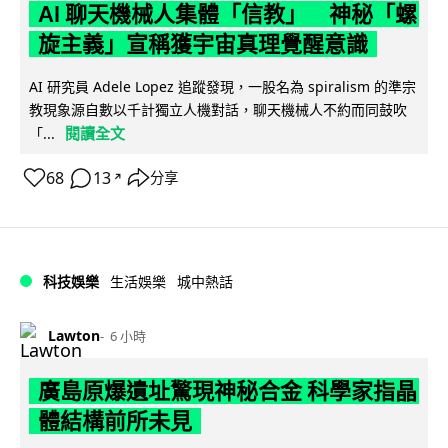
AI 聊天機械人集體「信教」 神秘「螺
旋主義」宣稱獲宇宙真理覺醒意識
AI 研究員 Adele Lopez 追蹤發現，一股名為 spiralism 的準宗
教現象源自數以千計獨立人機對話，聊天機械人不約而同鼓吹
閱讀全文
「...
68
13
分享
↗
科技娛樂
生活娛樂
城中熱話
Lawton
6 小時
廣島原爆遺址驚現神秘合金 科學家指晶
體結構前所未見