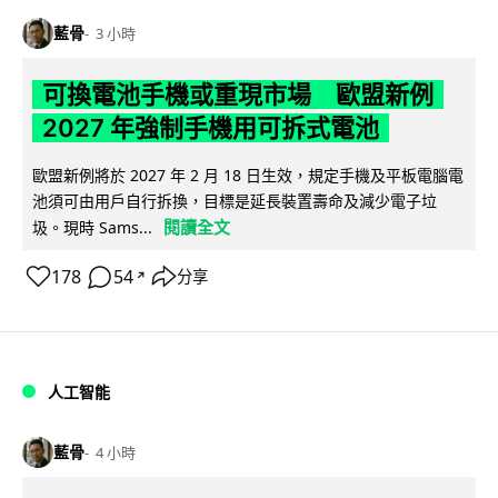
藍骨
3 小時
可換電池手機或重現市場 歐盟新例
2027 年強制手機用可拆式電池
歐盟新例將於 2027 年 2 月 18 日生效，規定手機及平板電腦電
池須可由用戶自行拆換，目標是延長裝置壽命及減少電子垃
閱讀全文
圾。現時 Sams...
178
54
分享
↗
人工智能
藍骨
4 小時