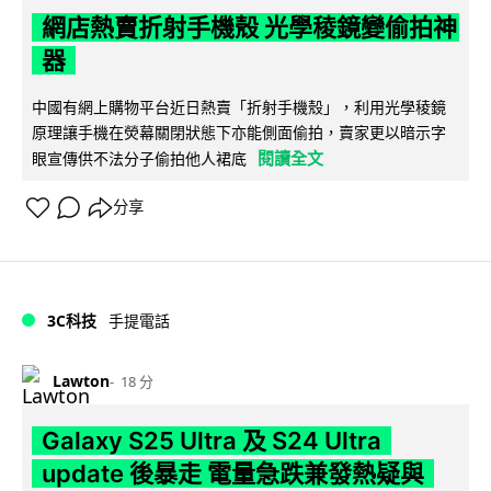
網店熱賣折射手機殼 光學稜鏡變偷拍神
器
中國有網上購物平台近日熱賣「折射手機殼」，利用光學稜鏡
原理讓手機在熒幕關閉狀態下亦能側面偷拍，賣家更以暗示字
閱讀全文
眼宣傳供不法分子偷拍他人裙底
分享
3C科技
手提電話
Lawton
18 分
Galaxy S25 Ultra 及 S24 Ultra
update 後暴走 電量急跌兼發熱疑與