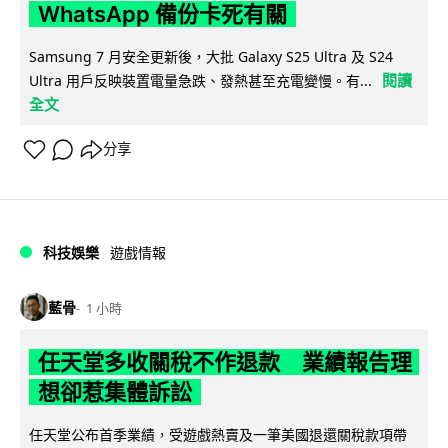
WhatsApp 備份卡死有關
Samsung 7 月安全更新後，大批 Galaxy S25 Ultra 及 S24
閱讀
Ultra 用戶反映裝置電量急跌、發熱甚至充電變慢。有...
全文
分享
科技娛樂
遊戲情報
藍骨
1 小時
任天堂多收關稅不作退款 業績報告理
想卻惹集體訴訟
任天堂公布首季業績，受遊戲熱賣及一筆美國退還關稅款項帶