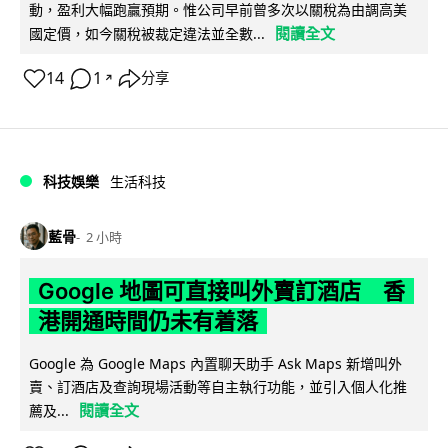
動，盈利大幅跑贏預期。惟公司早前曾多次以關稅為由調高美
閱讀全文
國定價，如今關稅被裁定違法並全數...
14
1
分享
↗
科技娛樂
生活科技
藍骨
2 小時
Google 地圖可直接叫外賣訂酒店 香
港開通時間仍未有着落
Google 為 Google Maps 內置聊天助手 Ask Maps 新增叫外
賣、訂酒店及查詢現場活動等自主執行功能，並引入個人化推
閱讀全文
薦及...