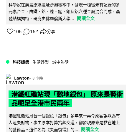
科學家在廣島原爆遺址沙灘樣本中，發現一種從未有記錄的多
元素合金，由鐵、鉻、鎳、錳、鉬及鋁六種金屬混合而成，晶
閱讀全文
體結構獨特。研究由佛羅倫斯大學...
106
16
分享
↗
科技娛樂
生活娛樂
城中熱話
Lawton
8 小時
港鐵紅磡站現「黐地銀包」 原來是藝術
品呃足全港市民兩年
港鐵紅磡站月台一個銀色「銀包」多年來一再令乘客誤以為有
人遺失財物，事主原本打算拾起交還，卻發現原來是黏在地上
閱讀全文
的藝術品。這件名為《失而復得》的...