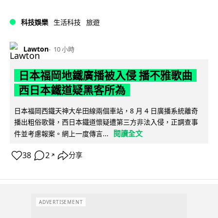
科技娛樂
生活科技
旅遊
Lawton
10 小時
日本福岡地鐵廣播被入侵 播不雅歌曲
西日本鐵道疑黑客所為
日本福岡西鐵天神大牟田線兩個車站，8 月 4 日廣播系統離奇
播出粗俗歌聲，西日本鐵道懷疑遭第三方非法入侵，正調查事
閱讀全文
件並考慮報案。網上一度傳言...
38
2
分享
↗
ADVERTISEMENT