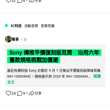
32
4
分享
↗
3C科技
流動音樂
音樂耳機
藍骨
1 日
Sony 傳推平價復刻版耳筒 沿用六年
舊款規格挑戰加價潮
最近有爆料指 Sony 計劃於 9 月 7 日推出平價復刻版降噪耳機
閱讀
WH-1000XM4C，規格幾乎與 2020 年 WH-1000XM4...
全文
24
9
分享
↗