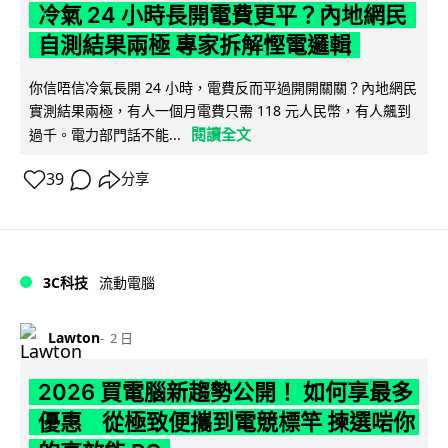
冷氣 24 小時長開電費更平？內地網民
自測結果兩極 專家拆解慳電邏輯
你信唔信冷氣長開 24 小時，電費反而平過開開關關？內地網民
實測結果兩極，有人一個月電費只需 118 元人民幣，有人飆到
閱讀全文
過千。電力部門話不能...
39
分享
3C科技
流動電腦
Lawton
2 日
2026 買電腦新趨勢公開！ 如何享最多
優惠 從極致便攜到電競標竿 揀選啱你