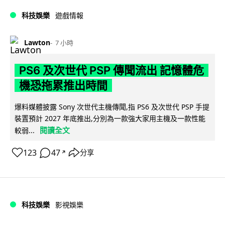
科技娛樂
遊戲情報
Lawton
7 小時
PS6 及次世代 PSP 傳聞流出 記憶體危
機恐拖累推出時間
爆料媒體披露 Sony 次世代主機傳聞,指 PS6 及次世代 PSP 手提
裝置預計 2027 年底推出,分別為一款強大家用主機及一款性能
閱讀全文
較弱...
123
47
分享
↗
科技娛樂
影視娛樂