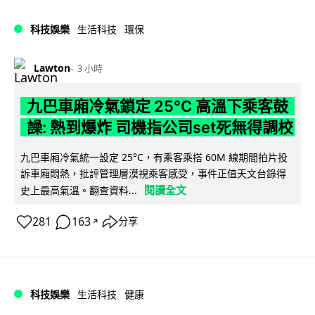
科技娛樂
生活科技
環保
Lawton
3 小時
九巴車廂冷氣鎖定 25°C 高溫下乘客鼓
譟: 熱到爆炸 司機指公司set死無得調校
九巴車廂冷氣統一設定 25°C，有乘客乘搭 60M 線期間拍片投
訴車廂悶熱，批評管理層漠視乘客感受，事件正值天文台錄得
閱讀全文
史上最高氣溫。翻查資料...
281
163
分享
↗
科技娛樂
生活科技
健康