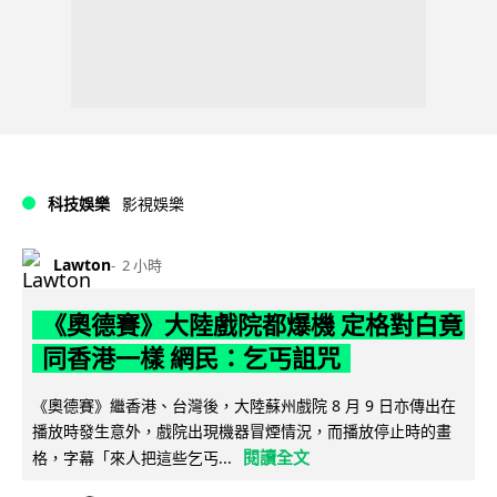
科技娛樂
影視娛樂
Lawton
2 小時
《奧德賽》大陸戲院都爆機 定格對白竟
同香港一樣 網民：乞丐詛咒
《奧德賽》繼香港、台灣後，大陸蘇州戲院 8 月 9 日亦傳出在
播放時發生意外，戲院出現機器冒煙情況，而播放停止時的畫
閱讀全文
格，字幕「來人把這些乞丐...