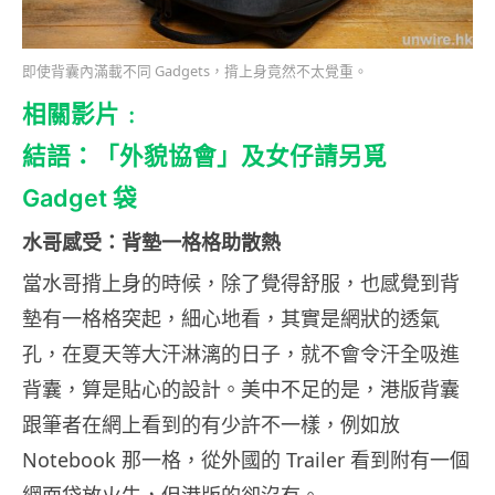
即使背囊內滿載不同 Gadgets，揹上身竟然不太覺重。
相關影片﹕
結語：「外貌協會」及女仔請另覓
Gadget 袋
水哥感受：背墊一格格助散熱
當水哥揹上身的時候，除了覺得舒服，也感覺到背
墊有一格格突起，細心地看，其實是網狀的透氣
孔，在夏天等大汗淋漓的日子，就不會令汗全吸進
背囊，算是貼心的設計。美中不足的是，港版背囊
跟筆者在網上看到的有少許不一樣，例如放
Notebook 那一格，從外國的 Trailer 看到附有一個
網面袋放火牛，但港版的卻沒有。