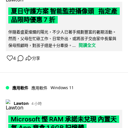
夏日守護方案 智能監控攝像頭 指定產
品限時優惠 7 折
伴隨着盛夏燦爛的陽光，不少人已著手規劃豐富的暑期活動。
然而，父母在忙碌工作、日常外出，或將孩子交由家中長輩與
閱讀全文
保母照顧時，對孩子總是十分牽掛。...
4
分享
Windows 11
應用軟件
應用軟件
Lawton
4 小時
Microsoft 慳 RAM 承諾未兌現 內置天
氣 App 竟食 1.6GB 記憶體