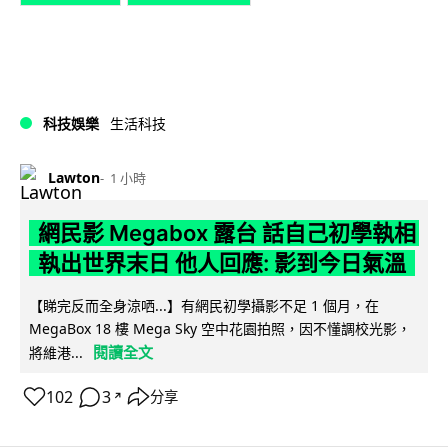
科技娛樂
生活科技
Lawton
1 小時
網民影 Megabox 露台 話自己初學執相
執出世界末日 他人回應: 影到今日氣溫
【睇完反而全身涼哂...】有網民初學攝影不足 1 個月，在
MegaBox 18 樓 Mega Sky 空中花園拍照，因不懂調校光影，
閱讀全文
將維港...
102
3
分享
↗