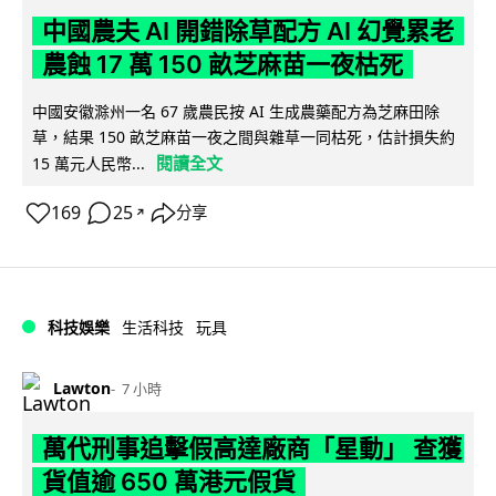
中國農夫 AI 開錯除草配方 AI 幻覺累老
農蝕 17 萬 150 畝芝麻苗一夜枯死
中國安徽滁州一名 67 歲農民按 AI 生成農藥配方為芝麻田除
草，結果 150 畝芝麻苗一夜之間與雜草一同枯死，估計損失約
閱讀全文
15 萬元人民幣...
169
25
分享
↗
科技娛樂
生活科技
玩具
Lawton
7 小時
萬代刑事追擊假高達廠商「星動」 查獲
貨值逾 650 萬港元假貨