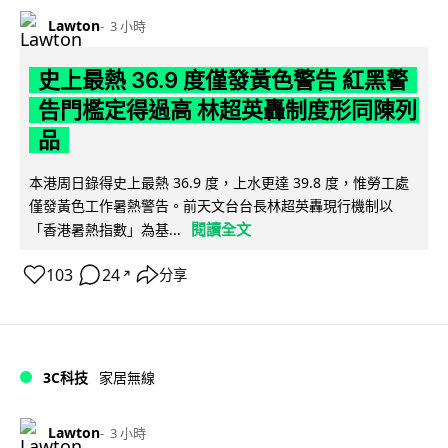
Lawton
3 小時
史上最熱 36.9 度僅發黃色警告 紅黑警
告門檻定得過高 林超英轟制度形同陳列
品
本港周日錄得史上最熱 36.9 度，上水更達 39.8 度，惟勞工處
僅發黃色工作暑熱警告。前天文台台長林超英轟現行機制以
閱讀全文
「香港暑熱指數」為基...
103
24
分享
↗
3C科技
家居無線
Lawton
3 小時