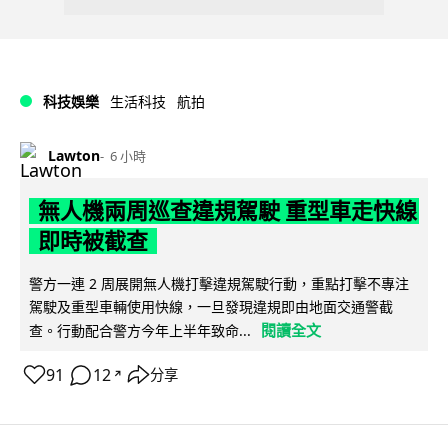
科技娛樂
生活科技
航拍
Lawton
6 小時
無人機兩周巡查違規駕駛 重型車走快線
即時被截查
警方一連 2 周展開無人機打擊違規駕駛行動，重點打擊不專注
駕駛及重型車輛使用快線，一旦發現違規即由地面交通警截
閱讀全文
查。行動配合警方今年上半年致命...
91
12
分享
↗