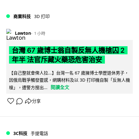
商業科技
3D 打印
Lawton
1 小時
台灣 67 歲博士翁自製反無人機槍囚 2
年半 法官斥藏火藥恐危害治安
【自己整就會俾人拉...】台灣一名 67 歲擁博士學歷退休男子，
因俄烏戰爭觸發靈感，網購材料及以 3D 打印機自製「反無人機
閱讀全文
槍」，遭警方搜出...
分享
3C科技
手提電話