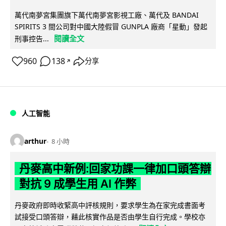
萬代南夢宮集團旗下萬代南夢宮影視工廠、萬代及 BANDAI
SPIRITS 3 間公司對中國大陸假冒 GUNPLA 廠商「星動」發起
閱讀全文
刑事控告...
960
138
分享
↗
人工智能
arthur
8 小時
丹麥高中新例:回家功課一律加口頭答辯
對抗 9 成學生用 AI 作弊
丹麥政府即時收緊高中評核規則，要求學生為在家完成書面考
試接受口頭答辯，藉此核實作品是否由學生自行完成。學校亦