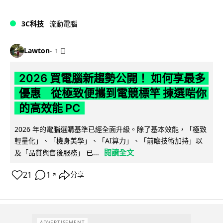
3C科技
流動電腦
Lawton
1 日
2026 買電腦新趨勢公開！ 如何享最多
優惠 從極致便攜到電競標竿 揀選啱你
的高效能 PC
2026 年的電腦選購基準已經全面升級。除了基本效能，「極致
輕量化」、「機身美學」、「AI算力」、「前瞻技術加持」以
閱讀全文
及「品質與售後服務」 已...
21
1
分享
↗
ADVERTISEMENT