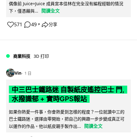
偶像前 Juice=Juice 成員宮本佳林在完全沒有編程經驗的情況
閱讀全文
下，僅憑藉與...
571
49
分享
↗
商業科技
3D 打印
Vin
1 日
中三巴士鐵路迷 自製紙皮遙控巴士 門,
水撥識郁 + 實時GPS報站
如果你熱愛一件事，你會熱愛到怎樣的程度？一位就讀中三的
巴士鐵路迷，選擇由零開始，把自己的興趣一步步變成真正可
閱讀全文
以運作的作品。他以紙皮親手製作出...