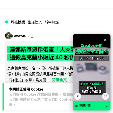
科技娛樂
生活娛樂
城中熱話
Lawton
2 日
×
澤連斯基怒斥俄軍「人肉狩獵」 無人機
追殺烏克蘭小販近 40 秒仍被炸傷
烏克蘭克爾松一名 52 歲小販被俄軍無人機追擊近 40 秒後被炸
傷，影片由烏克蘭總統澤連斯基公開。他直斥俄軍對平民進行
閱讀全文
「狩獵式」攻擊，烏克蘭...
本網站正使用 Cookie
126
41
分享
↗
我們使用 Cookie 改善網站體驗。 繼續使用
🎵
⛶
我們的網站即表示您同意我們的
Cookie 政
策
。
📖 詳細評測
→