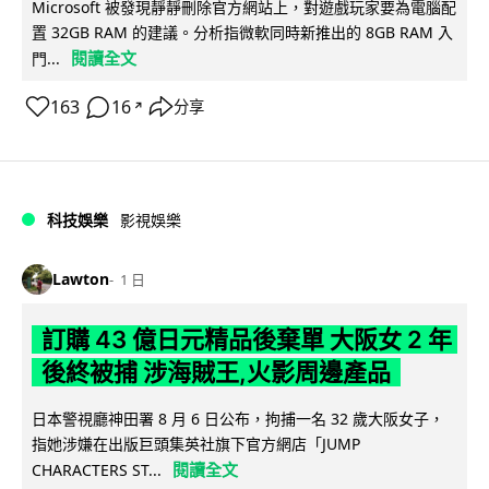
Microsoft 被發現靜靜刪除官方網站上，對遊戲玩家要為電腦配
置 32GB RAM 的建議。分析指微軟同時新推出的 8GB RAM 入
閱讀全文
門...
163
16
分享
↗
科技娛樂
影視娛樂
Lawton
1 日
訂購 43 億日元精品後棄單 大阪女 2 年
後終被捕 涉海賊王,火影周邊產品
日本警視廳神田署 8 月 6 日公布，拘捕一名 32 歲大阪女子，
指她涉嫌在出版巨頭集英社旗下官方網店「JUMP
閱讀全文
CHARACTERS ST...