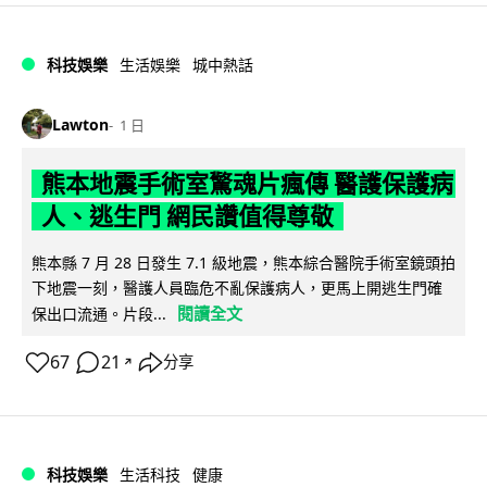
科技娛樂
生活娛樂
城中熱話
Lawton
1 日
熊本地震手術室驚魂片瘋傳 醫護保護病
人、逃生門 網民讚值得尊敬
熊本縣 7 月 28 日發生 7.1 級地震，熊本綜合醫院手術室鏡頭拍
下地震一刻，醫護人員臨危不亂保護病人，更馬上開逃生門確
閱讀全文
保出口流通。片段...
67
21
分享
↗
科技娛樂
生活科技
健康