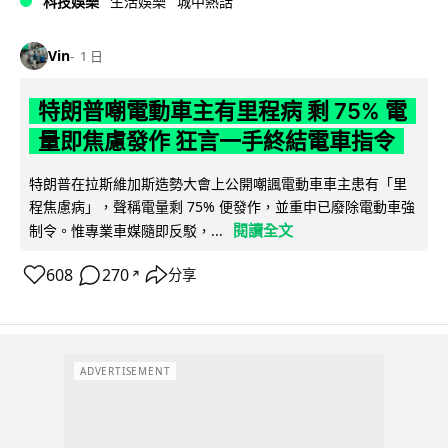
科技娛樂
生活娛樂
城中熱話
Vin
1 日
特朗普嘲電動車主有里程病 剩 75% 電
量即焦慮發作 狂言一手終結電車指令
特朗普在拉斯維加斯造勢大會上公開嘲諷電動車車主患有「里
程焦慮病」，聲稱電量剩 75% 便發作，並重申已廢除電動車強
閱讀全文
制令。惟專業車媒隨即反駁，...
608
270
分享
↗
ADVERTISEMENT