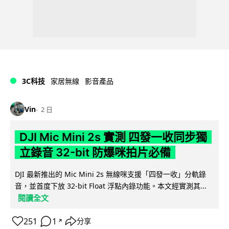
3C科技
家居無線
影音產品
Vin
2 日
DJI Mic Mini 2s 實測 四發一收同步獨
立錄音 32-bit 防爆咪拍片必備
DJI 最新推出的 Mic Mini 2s 無線咪支援「四發一收」分軌錄
音，並首度下放 32-bit Float 浮點內錄功能。本文經實測其...
閱讀全文
251
1
分享
↗