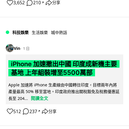
3,652
210
分享
↗
科技娛樂
生活娛樂
城中熱話
Vin
1 日
iPhone 加速撤出中國 印度成新機主要
基地 上年組裝增至5500萬部
Apple 加速將 iPhone 生產線由中國轉往印度，目標兩年內將
產量最高 50% 移至當地。印度政府推出關稅豁免及稅務優惠延
閱讀全文
長至 204...
512
237
分享
↗