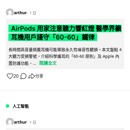
arthur
1 日
AirPods 用家注意聽力響紅燈 醫學界籲
耳機用戶謹守「60-60」鐵律
長時間高音量佩戴耳機可能導致永久性噪音性聽損。本文盤點 4
大聽力受損警號，介紹科學護耳的「60-60 原則」及 Apple 內
閱讀全文
置防護功能，...
20
分享
人工智能
arthur
1 日