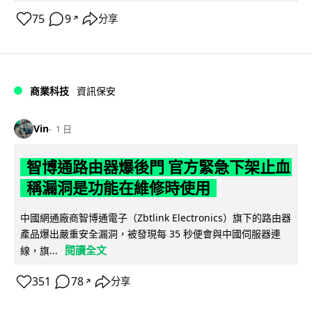
75
9
分享
↗
商業科技
資訊保安
Vin
1 日
智博通路由器爆後門 官方緊急下架止血
稱漏洞是功能在維修時使用
中國網通廠商智博通電子（Zbtlink Electronics）旗下的路由器
產品爆出嚴重安全漏洞，被發現每 35 秒便會與中國伺服器連
閱讀全文
線，旗...
351
78
分享
↗