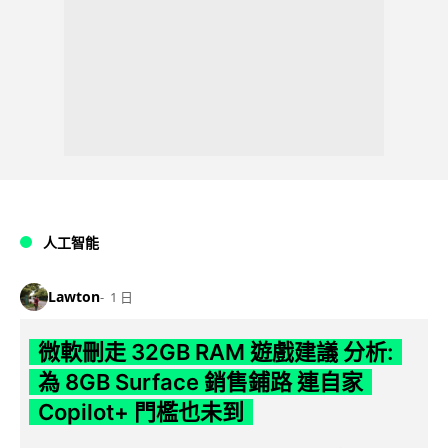
人工智能
Lawton
1 日
微軟刪走 32GB RAM 遊戲建議 分析:
為 8GB Surface 銷售鋪路 連自家
Copilot+ 門檻也未到