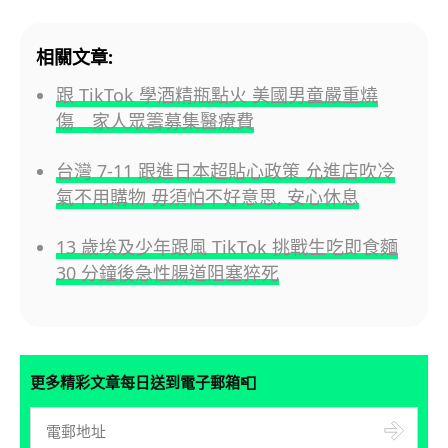
相關文章:
跟 TikTok 學酒精瓶點火 美國男童嚴重燒
傷 家人眾籌募集醫療費
台灣 7-11 跟進日本超貼心政策 允進店吹冷
氣不用購物 毋須怕不好意思, 安心休息
13 歲埃及少年跟風 TikTok 挑戰生吃即食麵
30 分鐘後急性腸道阻塞猝死
📮
更多精彩文章每日送到電子郵箱