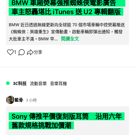
BMW 車廂熒幕強推蜘蛛俠電影廣告
車主怒轟堪比 iTunes 送 U2 專輯翻版
BMW 近日透過無線更新向全球逾 70 個市場車輛中控熒幕推送
《蜘蛛俠：英雄重生》宣傳動畫，啟動車輛即彈出通知，觸發
閱讀全文
大批車主不滿。BMW 早...
1
分享
3C科技
流動音樂
音樂耳機
藍骨
3 小時
Sony 傳推平價復刻版耳筒 沿用六年
舊款規格挑戰加價潮