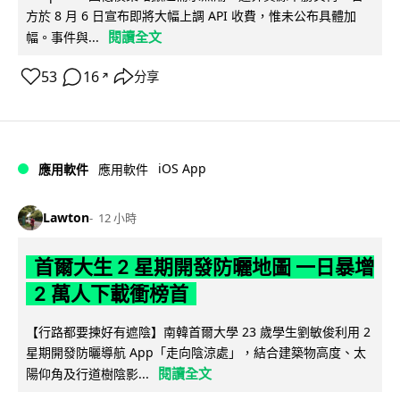
方於 8 月 6 日宣布即將大幅上調 API 收費，惟未公布具體加
閱讀全文
幅。事件與...
53
16
分享
↗
iOS App
應用軟件
應用軟件
Lawton
12 小時
首爾大生 2 星期開發防曬地圖 一日暴增
2 萬人下載衝榜首
【行路都要揀好有遮陰】南韓首爾大學 23 歲學生劉敏俊利用 2
星期開發防曬導航 App「走向陰涼處」，結合建築物高度、太
閱讀全文
陽仰角及行道樹陰影...