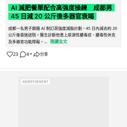
AI 減肥餐單配合高強度操練 成都男
45 日減 20 公斤後多器官衰竭
成都一名男子跟隨 AI 制訂高強度減脂計劃，45 日內減去約 20
公斤後昏迷送院。醫生診斷他患上尿源性膿毒症、膿毒性休克
閱讀全文
及多器官功能障礙。...
23
4
分享
↗
ADVERTISEMENT