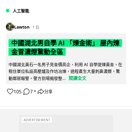
人工智能
Lawton
1 日
中國湖北男自學 AI 「煉金術」 屋內煉
金冒濃煙驚動全區
中國湖北黃石一名男子見金價高企，利用 AI 自學提煉黃金，在
租住單位私設高壓爐及作坊冶煉，過程產生大量刺鼻濃煙，驚
閱讀全文
動鄰居報警。警方到場揭發整...
105
7
分享
↗
ADVERTISEMENT