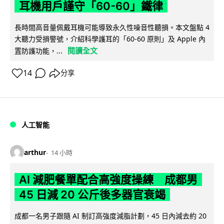
耳機用戶謹守「60-60」鐵律
長時間高音量佩戴耳機可能導致永久性噪音性聽損。本文盤點 4
大聽力受損警號，介紹科學護耳的「60-60 原則」及 Apple 內
閱讀全文
置防護功能，...
14
分享
人工智能
arthur
14 小時
AI 減肥餐單配合高強度操練 成都男
45 日減 20 公斤後多器官衰竭
成都一名男子跟隨 AI 制訂高強度減脂計劃，45 日內減去約 20