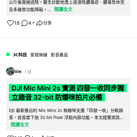
公斤後昏迷送院。醫生診斷他患上尿源性膿毒症、膿毒性休克
閱讀全文
及多器官功能障礙。...
18
4
分享
↗
3C科技
家居無線
影音產品
Vin
1 日
DJI Mic Mini 2s 實測 四發一收同步獨
立錄音 32-bit 防爆咪拍片必備
DJI 最新推出的 Mic Mini 2s 無線咪支援「四發一收」分軌錄
音，並首度下放 32-bit Float 浮點內錄功能。本文經實測其...
閱讀全文