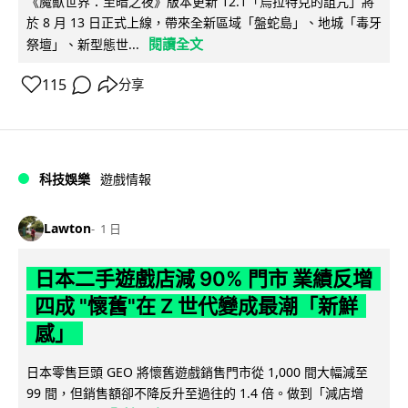
《魔獸世界：至暗之夜》版本更新 12.1「烏拉特克的詛咒」將
於 8 月 13 日正式上線，帶來全新區域「盤蛇島」、地城「毒牙
閱讀全文
祭壇」、新型態世...
115
分享
科技娛樂
遊戲情報
Lawton
1 日
日本二手遊戲店減 90% 門市 業績反增
四成 "懷舊"在 Z 世代變成最潮「新鮮
感」
日本零售巨頭 GEO 將懷舊遊戲銷售門市從 1,000 間大幅減至
99 間，但銷售額卻不降反升至過往的 1.4 倍。做到「減店增