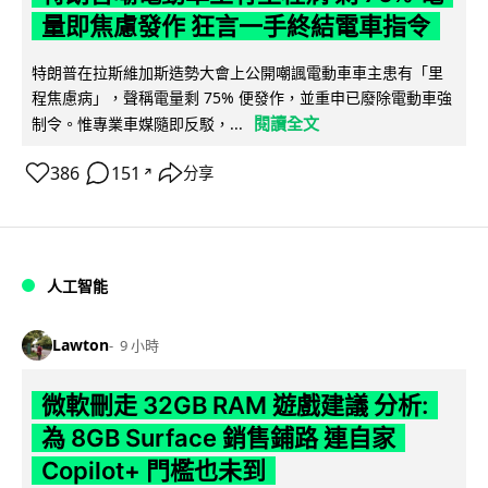
量即焦慮發作 狂言一手終結電車指令
特朗普在拉斯維加斯造勢大會上公開嘲諷電動車車主患有「里
程焦慮病」，聲稱電量剩 75% 便發作，並重申已廢除電動車強
閱讀全文
制令。惟專業車媒隨即反駁，...
386
151
分享
↗
人工智能
Lawton
9 小時
微軟刪走 32GB RAM 遊戲建議 分析:
為 8GB Surface 銷售鋪路 連自家
Copilot+ 門檻也未到