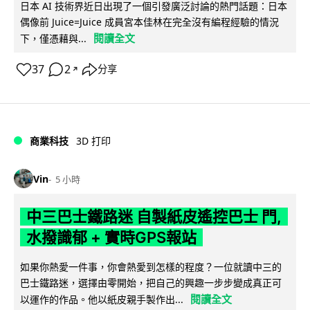
日本 AI 技術界近日出現了一個引發廣泛討論的熱門話題：日本
偶像前 Juice=Juice 成員宮本佳林在完全沒有編程經驗的情況
閱讀全文
下，僅憑藉與...
37
2
分享
↗
商業科技
3D 打印
Vin
5 小時
中三巴士鐵路迷 自製紙皮遙控巴士 門,
水撥識郁 + 實時GPS報站
如果你熱愛一件事，你會熱愛到怎樣的程度？一位就讀中三的
巴士鐵路迷，選擇由零開始，把自己的興趣一步步變成真正可
閱讀全文
以運作的作品。他以紙皮親手製作出...