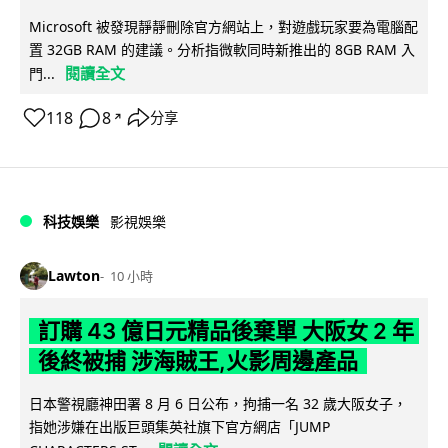
Microsoft 被發現靜靜刪除官方網站上，對遊戲玩家要為電腦配
置 32GB RAM 的建議。分析指微軟同時新推出的 8GB RAM 入
閱讀全文
門...
118
8
分享
↗
科技娛樂
影視娛樂
Lawton
10 小時
訂購 43 億日元精品後棄單 大阪女 2 年
後終被捕 涉海賊王,火影周邊產品
日本警視廳神田署 8 月 6 日公布，拘捕一名 32 歲大阪女子，
指她涉嫌在出版巨頭集英社旗下官方網店「JUMP