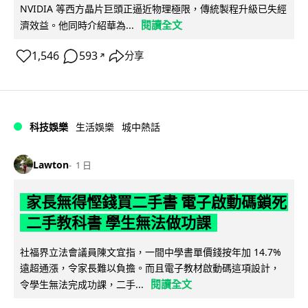
NVIDIA 等西方晶片巨頭正逼近物理極限，傳統製程升級已失經
閱讀全文
濟效益。他同時介紹華為...
1,546
593
分享
↗
科技娛樂
生活娛樂
城中熱話
Lawton
1 日
家長無得慳錢買二手書 電子啟動碼鎖死
二手教科書 學生無法做功課
社福界立法會議員陳文宜指，一間中學書單價錢按年加 14.7%
遠超通漲，令家長難以負擔。而且電子教材啟動碼這項設計，
閱讀全文
令學生無法完成功課，二手...