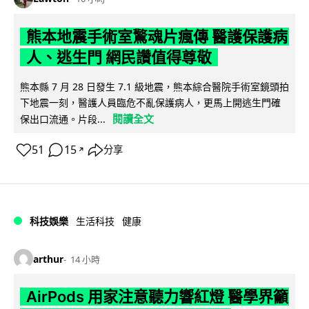
熊本地震手術室驚魂片瘋傳 醫護保護病
人、逃生門 網民讚值得尊敬
熊本縣 7 月 28 日發生 7.1 級地震，熊本綜合醫院手術室鏡頭拍
下地震一刻，醫護人員臨危不亂保護病人，更馬上開逃生門確
閱讀全文
保出口流通。片段...
51
15
分享
↗
科技娛樂
生活科技
健康
arthur
14 小時
AirPods 用家注意聽力響紅燈 醫學界籲