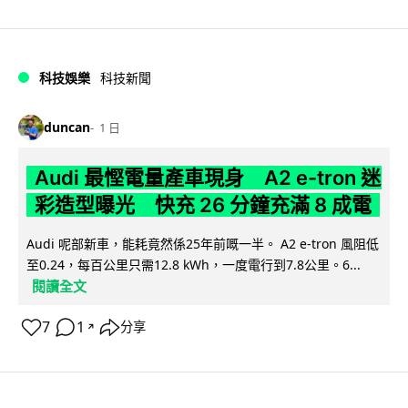
科技娛樂
科技新聞
duncan
1 日
Audi 最慳電量產車現身 A2 e-tron 迷
彩造型曝光 快充 26 分鐘充滿 8 成電
Audi 呢部新車，能耗竟然係25年前嘅一半。 A2 e-tron 風阻低
至0.24，每百公里只需12.8 kWh，一度電行到7.8公里。6...
閱讀全文
7
1
分享
↗