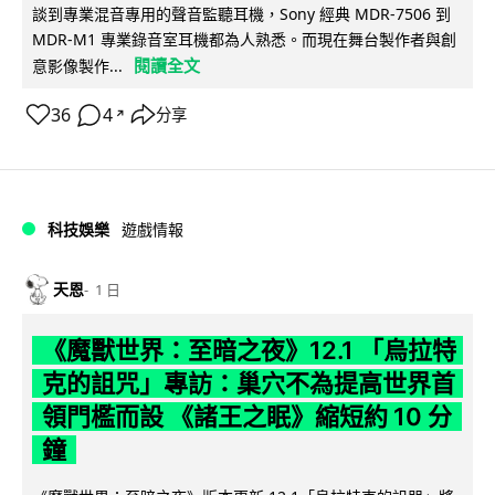
談到專業混音專用的聲音監聽耳機，Sony 經典 MDR-7506 到
MDR-M1 專業錄音室耳機都為人熟悉。而現在舞台製作者與創
閱讀全文
意影像製作...
36
4
分享
↗
科技娛樂
遊戲情報
天恩
1 日
《魔獸世界：至暗之夜》12.1 「烏拉特
克的詛咒」專訪：巢穴不為提高世界首
領門檻而設 《諸王之眠》縮短約 10 分
鐘