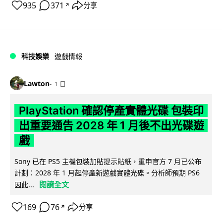
935
371
分享
↗
科技娛樂
遊戲情報
Lawton
1 日
PlayStation 確認停產實體光碟 包裝印
出重要通告 2028 年 1 月後不出光碟遊
戲
Sony 已在 PS5 主機包裝加貼提示貼紙，重申官方 7 月已公布
計劃：2028 年 1 月起停產新遊戲實體光碟。分析師預期 PS6
閱讀全文
因此...
169
76
分享
↗