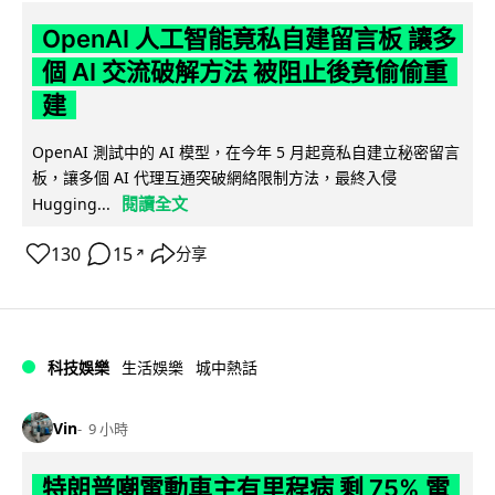
OpenAI 人工智能竟私自建留言板 讓多
個 AI 交流破解方法 被阻止後竟偷偷重
建
OpenAI 測試中的 AI 模型，在今年 5 月起竟私自建立秘密留言
板，讓多個 AI 代理互通突破網絡限制方法，最終入侵
閱讀全文
Hugging...
130
15
分享
↗
科技娛樂
生活娛樂
城中熱話
Vin
9 小時
特朗普嘲電動車主有里程病 剩 75% 電