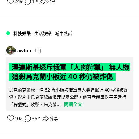
249
1
分享
↗
科技娛樂
生活娛樂
城中熱話
Lawton
1 日
澤連斯基怒斥俄軍「人肉狩獵」 無人機
追殺烏克蘭小販近 40 秒仍被炸傷
烏克蘭克爾松一名 52 歲小販被俄軍無人機追擊近 40 秒後被炸
傷，影片由烏克蘭總統澤連斯基公開。他直斥俄軍對平民進行
閱讀全文
「狩獵式」攻擊，烏克蘭...
102
36
分享
↗