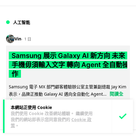
人工智能
Vin
1 日
Samsung 展示 Galaxy AI 新方向 未來
手機毋須輸入文字 轉向 Agent 全自動操
作
Samsung 電子 MX 部門顧客體驗辦公室主管兼副總裁 Jay Kim
閱讀全
表示，品牌正推動 Galaxy AI 邁向全自動化 Agent...
文
本網站正使用 Cookie
我們使用 Cookie 改善網站體驗。 繼續使用
27
4
分享
↗
我們的網站即表示您同意我們的
Cookie 政
策
。