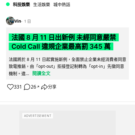
科技娛樂
生活娛樂
城中熱話
Vin
1 日
法國 8 月 11 日出新例 未經同意嚴禁
Cold Call 違規企業最高罰 345 萬
法國將於 8 月 11 日起實施新例，全面禁止企業未經消費者同意
致電推銷，由「opt-out」拒接登記制轉為「opt-in」先徵同意
閱讀全文
機制。違...
331
26
分享
↗
ADVERTISEMENT