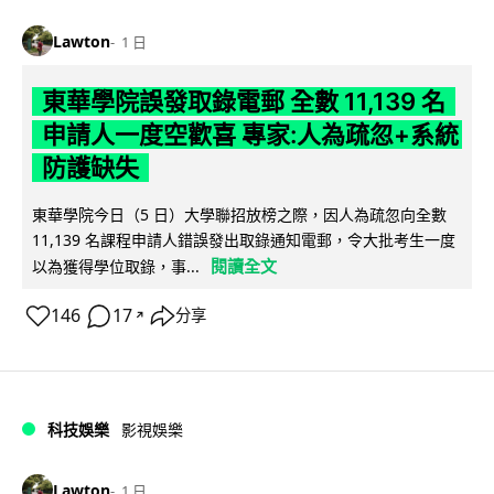
Lawton
1 日
東華學院誤發取錄電郵 全數 11,139 名
申請人一度空歡喜 專家:人為疏忽+系統
防護缺失
東華學院今日（5 日）大學聯招放榜之際，因人為疏忽向全數
11,139 名課程申請人錯誤發出取錄通知電郵，令大批考生一度
閱讀全文
以為獲得學位取錄，事...
146
17
分享
↗
科技娛樂
影視娛樂
Lawton
1 日