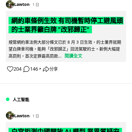
Lawton
1 日
網約車條例生效 有司機暫時停工避風頭
的士業界籲白牌 "改邪歸正"
規管網約車法例大部分條文已於 8 月 3 日生效，的士業界就期
望白牌車司機，能夠「改邪歸正」回流駕駛的士。新例大幅提
閱讀全文
高罰則，首次定罪最高罰款...
204
146
分享
↗
人工智能
Lawton
1 日
白宮拒測中國開放 AI 模型 業界質疑安