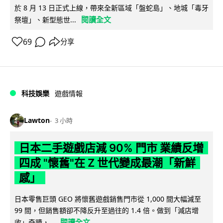
於 8 月 13 日正式上線，帶來全新區域「盤蛇島」、地城「毒牙
閱讀全文
祭壇」、新型態世...
69
分享
科技娛樂
遊戲情報
Lawton
3 小時
日本二手遊戲店減 90% 門市 業績反增
四成 "懷舊"在 Z 世代變成最潮「新鮮
感」
日本零售巨頭 GEO 將懷舊遊戲銷售門市從 1,000 間大幅減至
99 間，但銷售額卻不降反升至過往的 1.4 倍。做到「減店增
閱讀全文
收」奇蹟，...