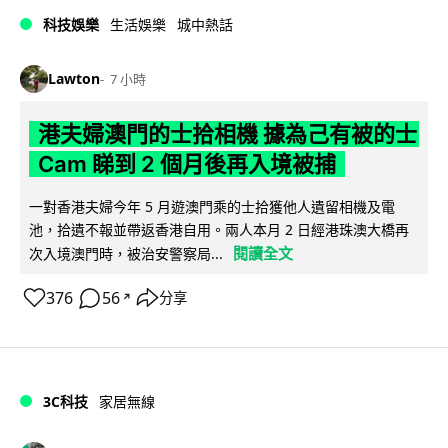
科技娛樂
生活娛樂
城中熱話
Lawton
7 小時
港夫婦澳門的士拾相機 據為己有被的士
Cam 睇到 2 個月後再入境被捕
一對香港夫婦今年 5 月遊澳門乘的士拾獲他人遺留相機及電
池，拾遺不報並帶返香港自用。兩人本月 2 日經港珠澳大橋再
閱讀全文
次入境澳門時，被治安警察局...
376
56
分享
↗
3C科技
家居無線