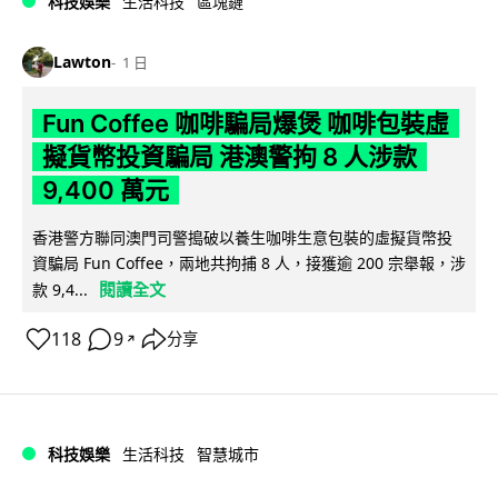
科技娛樂
生活科技
區塊鏈
Lawton
1 日
Fun Coffee 咖啡騙局爆煲 咖啡包裝虛
擬貨幣投資騙局 港澳警拘 8 人涉款
9,400 萬元
香港警方聯同澳門司警搗破以養生咖啡生意包裝的虛擬貨幣投
資騙局 Fun Coffee，兩地共拘捕 8 人，接獲逾 200 宗舉報，涉
閱讀全文
款 9,4...
118
9
分享
↗
科技娛樂
生活科技
智慧城市