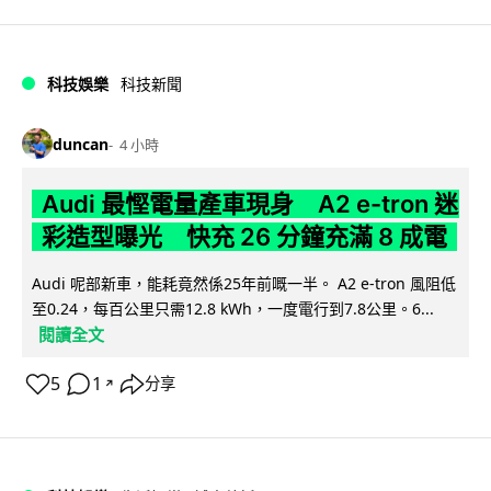
科技娛樂
科技新聞
duncan
4 小時
Audi 最慳電量產車現身 A2 e-tron 迷
彩造型曝光 快充 26 分鐘充滿 8 成電
Audi 呢部新車，能耗竟然係25年前嘅一半。 A2 e-tron 風阻低
至0.24，每百公里只需12.8 kWh，一度電行到7.8公里。6...
閱讀全文
5
1
分享
↗