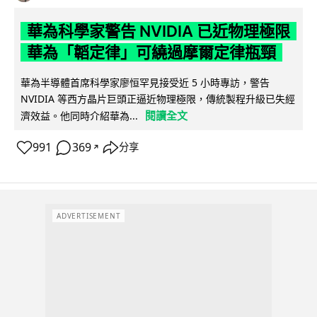
華為科學家警告 NVIDIA 已近物理極限
華為「韜定律」可繞過摩爾定律瓶頸
華為半導體首席科學家廖恒罕見接受近 5 小時專訪，警告
NVIDIA 等西方晶片巨頭正逼近物理極限，傳統製程升級已失經
閱讀全文
濟效益。他同時介紹華為...
991
369
分享
↗
ADVERTISEMENT