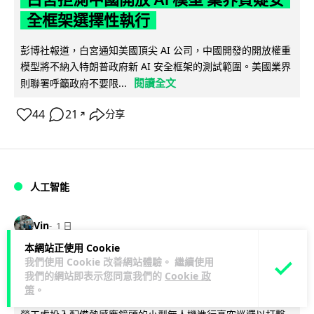
全框架選擇性執行
彭博社報道，白宮通知美國頂尖 AI 公司，中國開發的開放權重
模型將不納入特朗普政府新 AI 安全框架的測試範圍。美國業界
閱讀全文
則聯署呼籲政府不要限...
44
21
分享
↗
人工智能
Vin
1 日
本網站正使用 Cookie
地盤偷吸煙難逃高空法眼 勞工處出動熱
我們使用 Cookie 改善網站體驗。 繼續使用
我們的網站即表示您同意我們的
Cookie 政
感無人機 擬加 AI 人臉識別精準執法
策
。