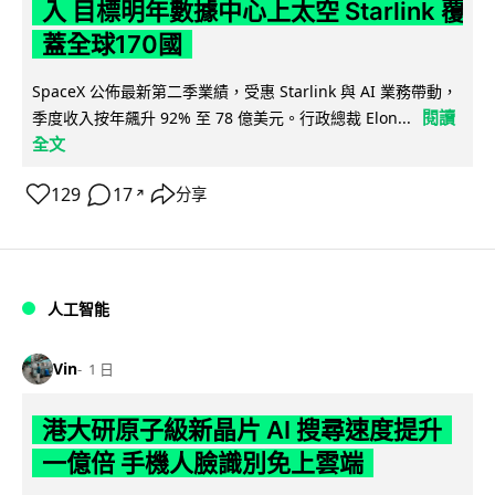
入 目標明年數據中心上太空 Starlink 覆
蓋全球170國
SpaceX 公佈最新第二季業績，受惠 Starlink 與 AI 業務帶動，
閱讀
季度收入按年飆升 92% 至 78 億美元。行政總裁 Elon...
全文
129
17
分享
↗
人工智能
Vin
1 日
港大研原子級新晶片 AI 搜尋速度提升
一億倍 手機人臉識別免上雲端