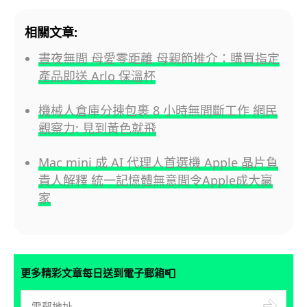
相關文章:
晝夜無間 母愛零距離 母親節推介：購買指定
產品即送 Arlo 保溫杯
機械人倉庫分揀包裹 8 小時無間斷工作 網民
觀察力: 見到黃色就飛
Mac mini 成 AI 代理人首選機 Apple 晶片負
責人解釋 統一記憶體無意間令Apple成大贏
家
📮
更多精彩文章每日送到電子郵箱