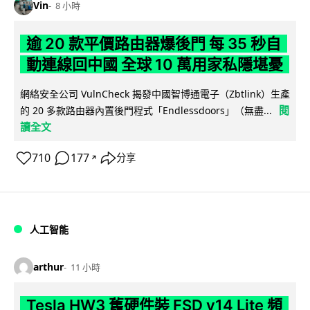
Vin
8 小時
逾 20 款平價路由器爆後門 每 35 秒自
動連線回中國 全球 10 萬用家私隱堪憂
網絡安全公司 VulnCheck 揭發中國智博通電子（Zbtlink）生產
閱
的 20 多款路由器內置後門程式「Endlessdoors」（無盡...
讀全文
710
177
分享
↗
人工智能
arthur
11 小時
Tesla HW3 舊硬件裝 FSD v14 Lite 頻