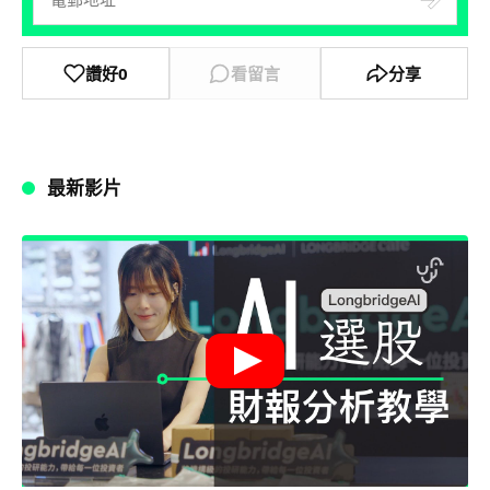
讚好
0
看留言
分享
最新影片