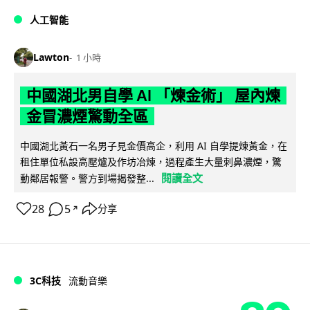
人工智能
Lawton
1 小時
中國湖北男自學 AI 「煉金術」 屋內煉
金冒濃煙驚動全區
中國湖北黃石一名男子見金價高企，利用 AI 自學提煉黃金，在
租住單位私設高壓爐及作坊冶煉，過程產生大量刺鼻濃煙，驚
閱讀全文
動鄰居報警。警方到場揭發整...
28
5
分享
↗
3C科技
流動音樂