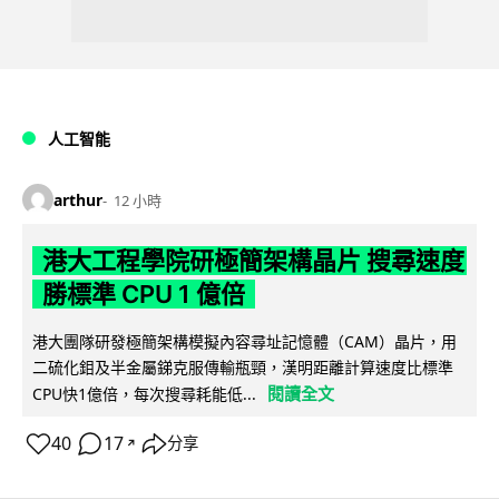
人工智能
arthur
12 小時
港大工程學院研極簡架構晶片 搜尋速度
勝標準 CPU 1 億倍
港大團隊研發極簡架構模擬內容尋址記憶體（CAM）晶片，用
二硫化鉬及半金屬銻克服傳輸瓶頸，漢明距離計算速度比標準
閱讀全文
CPU快1億倍，每次搜尋耗能低...
40
17
分享
↗