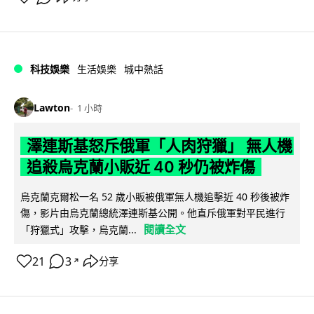
科技娛樂
生活娛樂
城中熱話
Lawton
1 小時
澤連斯基怒斥俄軍「人肉狩獵」 無人機
追殺烏克蘭小販近 40 秒仍被炸傷
烏克蘭克爾松一名 52 歲小販被俄軍無人機追擊近 40 秒後被炸
傷，影片由烏克蘭總統澤連斯基公開。他直斥俄軍對平民進行
閱讀全文
「狩獵式」攻擊，烏克蘭...
21
3
分享
↗