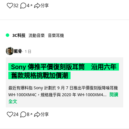
32
4
分享
↗
3C科技
流動音樂
音樂耳機
藍骨
1 日
Sony 傳推平價復刻版耳筒 沿用六年
舊款規格挑戰加價潮
最近有爆料指 Sony 計劃於 9 月 7 日推出平價復刻版降噪耳機
閱讀
WH-1000XM4C，規格幾乎與 2020 年 WH-1000XM4...
全文
24
8
分享
↗