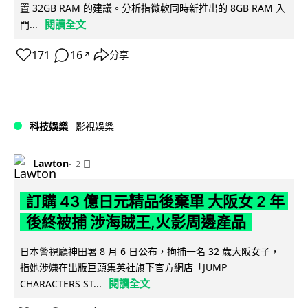
置 32GB RAM 的建議。分析指微軟同時新推出的 8GB RAM 入
閱讀全文
門...
171
16
分享
↗
科技娛樂
影視娛樂
Lawton
2 日
訂購 43 億日元精品後棄單 大阪女 2 年
後終被捕 涉海賊王,火影周邊產品
日本警視廳神田署 8 月 6 日公布，拘捕一名 32 歲大阪女子，
指她涉嫌在出版巨頭集英社旗下官方網店「JUMP
閱讀全文
CHARACTERS ST...