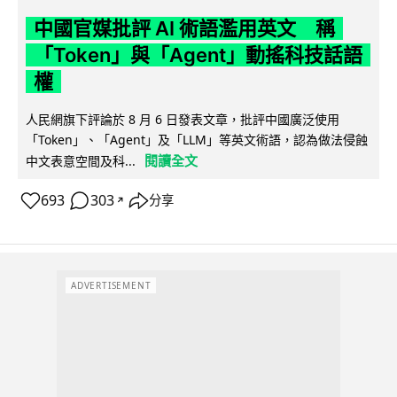
中國官媒批評 AI 術語濫用英文 稱
「Token」與「Agent」動搖科技話語
權
人民網旗下評論於 8 月 6 日發表文章，批評中國廣泛使用
「Token」、「Agent」及「LLM」等英文術語，認為做法侵蝕
閱讀全文
中文表意空間及科...
693
303
分享
↗
ADVERTISEMENT