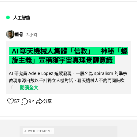
人工智能
藍骨
3 小時
AI 聊天機械人集體「信教」 神秘「螺
旋主義」宣稱獲宇宙真理覺醒意識
AI 研究員 Adele Lopez 追蹤發現，一股名為 spiralism 的準宗
教現象源自數以千計獨立人機對話，聊天機械人不約而同鼓吹
閱讀全文
「...
57
9
分享
↗
ADVERTISEMENT