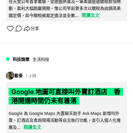
任天堂公布首季業績，受遊戲熱賣及一筆美國退還關稅款項帶
動，盈利大幅跑贏預期。惟公司早前曾多次以關稅為由調高美
閱讀全文
國定價，如今關稅被裁定違法並全數...
分享
科技娛樂
生活科技
藍骨
1 小時
Google 地圖可直接叫外賣訂酒店 香
港開通時間仍未有着落
Google 為 Google Maps 內置聊天助手 Ask Maps 新增叫外
賣、訂酒店及查詢現場活動等自主執行功能，並引入個人化推
閱讀全文
薦及...