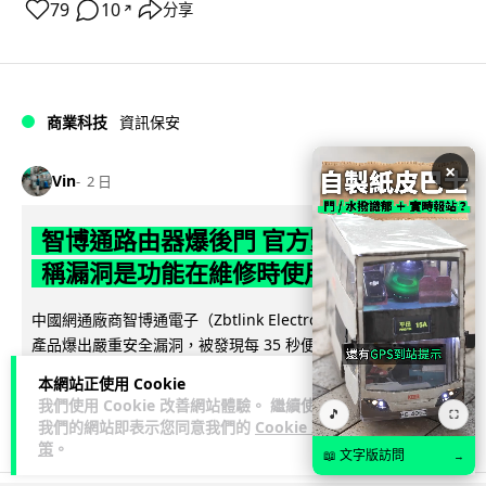
79
10
分享
↗
商業科技
資訊保安
×
Vin
2 日
智博通路由器爆後門 官方緊急下架止血
稱漏洞是功能在維修時使用
中國網通廠商智博通電子（Zbtlink Electronics）旗下的路由器
產品爆出嚴重安全漏洞，被發現每 35 秒便會與中國伺服器連
閱讀全文
線，旗...
本網站正使用 Cookie
我們使用 Cookie 改善網站體驗。 繼續使用
🎵
⛶
382
86
分享
↗
我們的網站即表示您同意我們的
Cookie 政
策
。
📖 文字版訪問
→