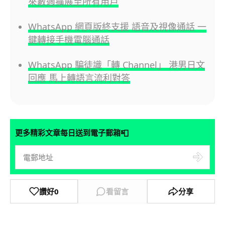
來數週擴展至所有用戶
WhatsApp 網頁版終支援 語音及視像通話 一
鍵轉接手機電腦通話
WhatsApp 騙徒識「轉 Channel」 港男日文
回應 馬上轉語言流利對答
📮
更多精彩文章每日送到電子郵箱
讚好
0
看留言
分享