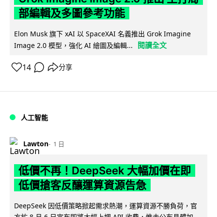
部編輯及多圖參考功能
Elon Musk 旗下 xAI 以 SpaceXAI 名義推出 Grok Imagine
閱讀全文
Image 2.0 模型，強化 AI 繪圖及編輯...
14
分享
人工智能
Lawton
1 日
低價不再！DeepSeek 大幅加價在即
低價搶客反釀運算資源告急
DeepSeek 因低價策略掀起需求熱潮，運算資源不勝負荷，官
方於 8 月 6 日宣布即將大幅上調 API 收費，惟未公布具體加