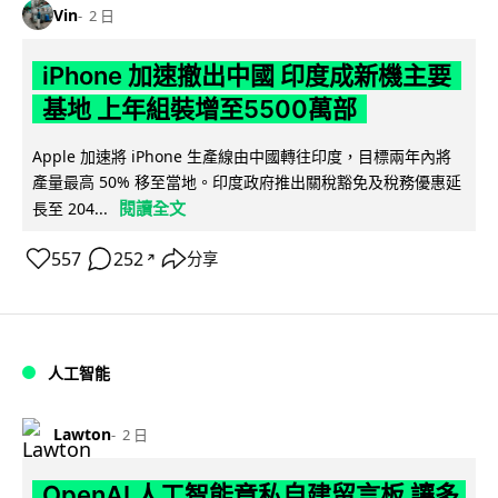
Vin
2 日
iPhone 加速撤出中國 印度成新機主要
基地 上年組裝增至5500萬部
Apple 加速將 iPhone 生產線由中國轉往印度，目標兩年內將
產量最高 50% 移至當地。印度政府推出關稅豁免及稅務優惠延
閱讀全文
長至 204...
557
252
分享
↗
人工智能
Lawton
2 日
OpenAI 人工智能竟私自建留言板 讓多