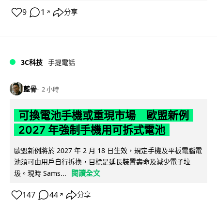
9
1
分享
↗
3C科技
手提電話
藍骨
2 小時
可換電池手機或重現市場 歐盟新例
2027 年強制手機用可拆式電池
歐盟新例將於 2027 年 2 月 18 日生效，規定手機及平板電腦電
池須可由用戶自行拆換，目標是延長裝置壽命及減少電子垃
閱讀全文
圾。現時 Sams...
147
44
分享
↗