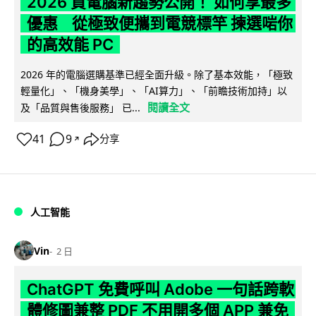
2026 買電腦新趨勢公開！ 如何享最多
優惠 從極致便攜到電競標竿 揀選啱你
的高效能 PC
2026 年的電腦選購基準已經全面升級。除了基本效能，「極致
輕量化」、「機身美學」、「AI算力」、「前瞻技術加持」以
閱讀全文
及「品質與售後服務」 已...
41
9
分享
↗
人工智能
Vin
2 日
ChatGPT 免費呼叫 Adobe 一句話跨軟
體修圖兼整 PDF 不用開多個 APP 兼免