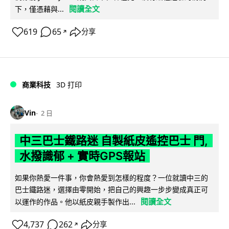
閱讀全文
下，僅憑藉與...
619
65
分享
↗
商業科技
3D 打印
Vin
2 日
中三巴士鐵路迷 自製紙皮遙控巴士 門,
水撥識郁 + 實時GPS報站
如果你熱愛一件事，你會熱愛到怎樣的程度？一位就讀中三的
巴士鐵路迷，選擇由零開始，把自己的興趣一步步變成真正可
閱讀全文
以運作的作品。他以紙皮親手製作出...
4,737
262
分享
↗