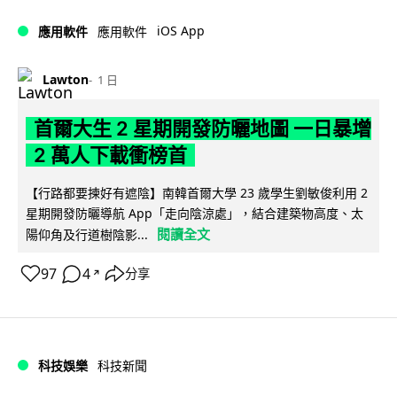
iOS App
應用軟件
應用軟件
Lawton
1 日
首爾大生 2 星期開發防曬地圖 一日暴增
2 萬人下載衝榜首
【行路都要揀好有遮陰】南韓首爾大學 23 歲學生劉敏俊利用 2
星期開發防曬導航 App「走向陰涼處」，結合建築物高度、太
閱讀全文
陽仰角及行道樹陰影...
97
4
分享
↗
科技娛樂
科技新聞