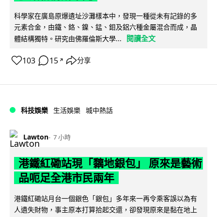
科學家在廣島原爆遺址沙灘樣本中，發現一種從未有記錄的多
元素合金，由鐵、鉻、鎳、錳、鉬及鋁六種金屬混合而成，晶
閱讀全文
體結構獨特。研究由佛羅倫斯大學...
103
15
分享
↗
科技娛樂
生活娛樂
城中熱話
Lawton
7 小時
港鐵紅磡站現「黐地銀包」 原來是藝術
品呃足全港市民兩年
港鐵紅磡站月台一個銀色「銀包」多年來一再令乘客誤以為有
人遺失財物，事主原本打算拾起交還，卻發現原來是黏在地上