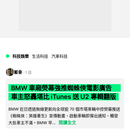
科技娛樂
生活科技
汽車科技
藍骨
1 日
BMW 車廂熒幕強推蜘蛛俠電影廣告
車主怒轟堪比 iTunes 送 U2 專輯翻版
BMW 近日透過無線更新向全球逾 70 個市場車輛中控熒幕推送
《蜘蛛俠：英雄重生》宣傳動畫，啟動車輛即彈出通知，觸發
閱讀全文
大批車主不滿。BMW 早...