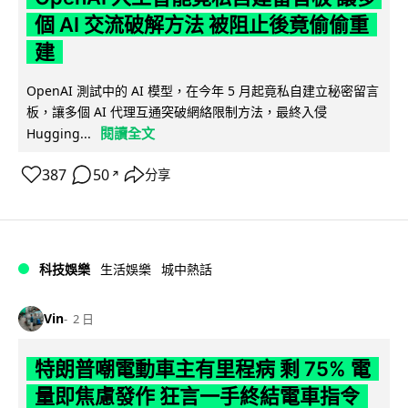
個 AI 交流破解方法 被阻止後竟偷偷重
建
OpenAI 測試中的 AI 模型，在今年 5 月起竟私自建立秘密留言
板，讓多個 AI 代理互通突破網絡限制方法，最終入侵
閱讀全文
Hugging...
387
50
分享
↗
科技娛樂
生活娛樂
城中熱話
Vin
2 日
特朗普嘲電動車主有里程病 剩 75% 電
量即焦慮發作 狂言一手終結電車指令