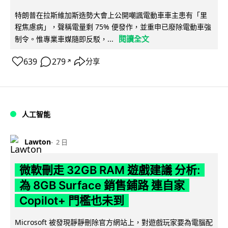
特朗普在拉斯維加斯造勢大會上公開嘲諷電動車車主患有「里
程焦慮病」，聲稱電量剩 75% 便發作，並重申已廢除電動車強
閱讀全文
制令。惟專業車媒隨即反駁，...
639
279
分享
↗
人工智能
Lawton
2 日
微軟刪走 32GB RAM 遊戲建議 分析:
為 8GB Surface 銷售鋪路 連自家
Copilot+ 門檻也未到
Microsoft 被發現靜靜刪除官方網站上，對遊戲玩家要為電腦配