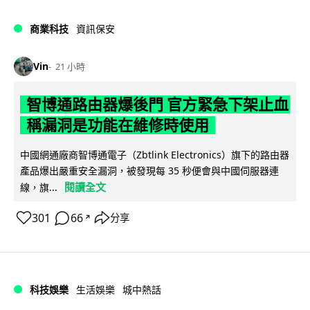
商業科技
資訊保安
Vin
21 小時
智博通路由器爆後門 官方緊急下架止血
稱漏洞是功能在維修時使用
中國網通廠商智博通電子（Zbtlink Electronics）旗下的路由器
產品爆出嚴重安全漏洞，被發現每 35 秒便會與中國伺服器連
閱讀全文
線，旗...
301
66
分享
↗
科技娛樂
生活娛樂
城中熱話