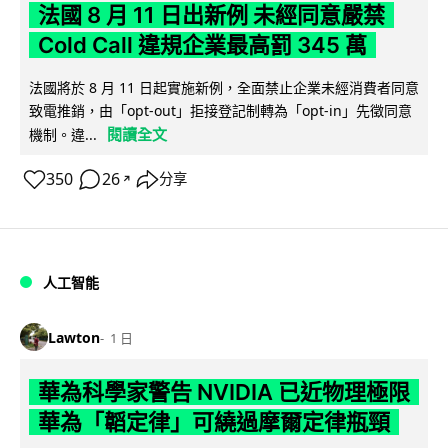
法國 8 月 11 日出新例 未經同意嚴禁
Cold Call 違規企業最高罰 345 萬
法國將於 8 月 11 日起實施新例，全面禁止企業未經消費者同意
致電推銷，由「opt-out」拒接登記制轉為「opt-in」先徵同意
閱讀全文
機制。違...
350
26
分享
↗
人工智能
Lawton
1 日
華為科學家警告 NVIDIA 已近物理極限
華為「韜定律」可繞過摩爾定律瓶頸