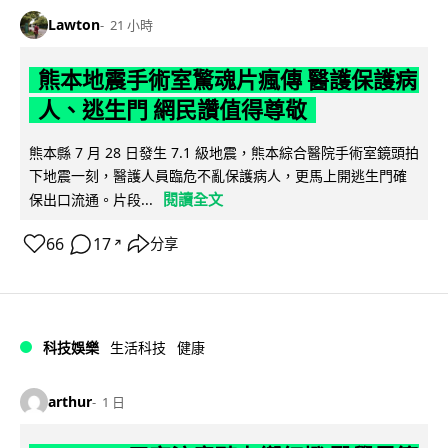
Lawton
21 小時
熊本地震手術室驚魂片瘋傳 醫護保護病
人、逃生門 網民讚值得尊敬
熊本縣 7 月 28 日發生 7.1 級地震，熊本綜合醫院手術室鏡頭拍
下地震一刻，醫護人員臨危不亂保護病人，更馬上開逃生門確
閱讀全文
保出口流通。片段...
66
17
分享
↗
科技娛樂
生活科技
健康
arthur
1 日