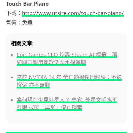
Touch Bar Piano
下載：
http://www.utsire.com/touch-bar-piano/
售價：免費
相關文章:
Epic Games CEO 炮轟 Steam AI 標籤 稱
如同申報用哪款洗頭水般無聊
掌舵 NVIDIA 34 年 黃仁勳揭獨門秘訣：不被
解僱 亦不無聊
為何現在少見外星人？ 專家: 外星文明水平
有限 或因「無聊」停止探索