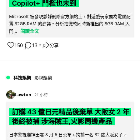
Copilot+ 門檻也未到
Microsoft 被發現靜靜刪除官方網站上，對遊戲玩家要為電腦配
置 32GB RAM 的建議。分析指微軟同時新推出的 8GB RAM 入
閱讀全文
門...
150
13
分享
↗
科技娛樂
影視娛樂
Lawton
21 小時
訂購 43 億日元精品後棄單 大阪女 2 年
後終被捕 涉海賊王,火影周邊產品
日本警視廳神田署 8 月 6 日公布，拘捕一名 32 歲大阪女子，