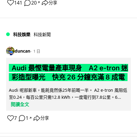
141
20
分享
↗
科技娛樂
科技新聞
duncan
1 日
Audi 最慳電量產車現身 A2 e-tron 迷
彩造型曝光 快充 26 分鐘充滿 8 成電
Audi 呢部新車，能耗竟然係25年前嘅一半。 A2 e-tron 風阻低
至0.24，每百公里只需12.8 kWh，一度電行到7.8公里。6...
閱讀全文
7
1
分享
↗