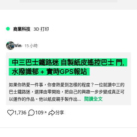
商業科技
3D 打印
Vin
15 小時
中三巴士鐵路迷 自製紙皮遙控巴士 門,
水撥識郁 + 實時GPS報站
如果你熱愛一件事，你會熱愛到怎樣的程度？一位就讀中三的
巴士鐵路迷，選擇由零開始，把自己的興趣一步步變成真正可
閱讀全文
以運作的作品。他以紙皮親手製作出...
1,736
109
分享
↗