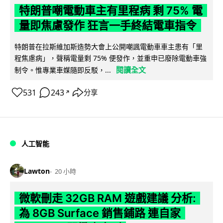
特朗普嘲電動車主有里程病 剩 75% 電
量即焦慮發作 狂言一手終結電車指令
特朗普在拉斯維加斯造勢大會上公開嘲諷電動車車主患有「里
程焦慮病」，聲稱電量剩 75% 便發作，並重申已廢除電動車強
閱讀全文
制令。惟專業車媒隨即反駁，...
531
243
分享
↗
人工智能
Lawton
20 小時
微軟刪走 32GB RAM 遊戲建議 分析:
為 8GB Surface 銷售鋪路 連自家