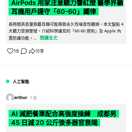
AirPods 用家注意聽力響紅燈 醫學界籲
耳機用戶謹守「60-60」鐵律
長時間高音量佩戴耳機可能導致永久性噪音性聽損。本文盤點 4
大聽力受損警號，介紹科學護耳的「60-60 原則」及 Apple 內
閱讀全文
置防護功能，...
18
分享
人工智能
arthur
1 日
AI 減肥餐單配合高強度操練 成都男
45 日減 20 公斤後多器官衰竭