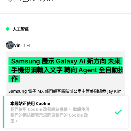
人工智能
Vin
1 日
Samsung 展示 Galaxy AI 新方向 未來
手機毋須輸入文字 轉向 Agent 全自動操
作
Samsung 電子 MX 部門顧客體驗辦公室主管兼副總裁 Jay Kim
閱讀全
表示，品牌正推動 Galaxy AI 邁向全自動化 Agent...
本網站正使用 Cookie
文
我們使用 Cookie 改善網站體驗。 繼續使用
我們的網站即表示您同意我們的
Cookie 政
29
4
分享
↗
策
。