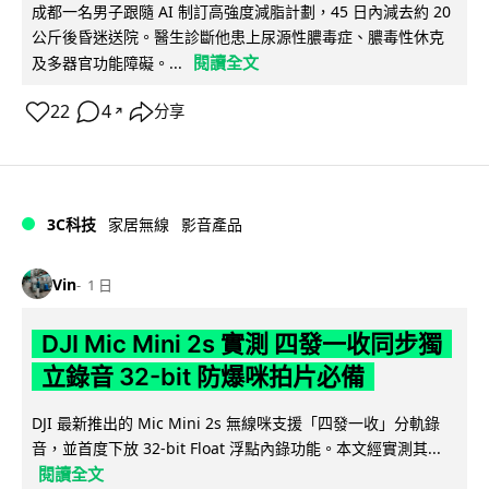
成都一名男子跟隨 AI 制訂高強度減脂計劃，45 日內減去約 20
公斤後昏迷送院。醫生診斷他患上尿源性膿毒症、膿毒性休克
閱讀全文
及多器官功能障礙。...
22
4
分享
↗
3C科技
家居無線
影音產品
Vin
1 日
DJI Mic Mini 2s 實測 四發一收同步獨
立錄音 32-bit 防爆咪拍片必備
DJI 最新推出的 Mic Mini 2s 無線咪支援「四發一收」分軌錄
音，並首度下放 32-bit Float 浮點內錄功能。本文經實測其...
閱讀全文