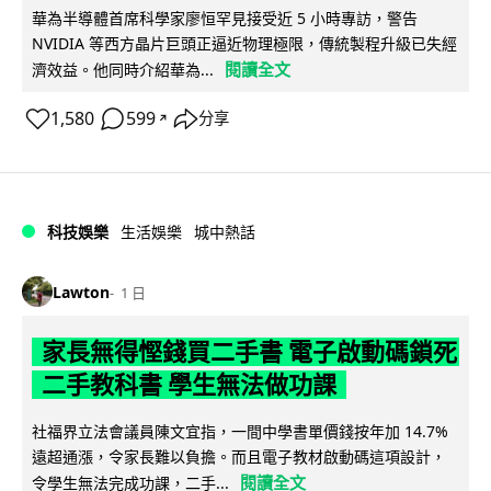
華為半導體首席科學家廖恒罕見接受近 5 小時專訪，警告
NVIDIA 等西方晶片巨頭正逼近物理極限，傳統製程升級已失經
閱讀全文
濟效益。他同時介紹華為...
1,580
599
分享
↗
科技娛樂
生活娛樂
城中熱話
Lawton
1 日
家長無得慳錢買二手書 電子啟動碼鎖死
二手教科書 學生無法做功課
社福界立法會議員陳文宜指，一間中學書單價錢按年加 14.7%
遠超通漲，令家長難以負擔。而且電子教材啟動碼這項設計，
閱讀全文
令學生無法完成功課，二手...