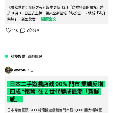
《魔獸世界：至暗之夜》版本更新 12.1「烏拉特克的詛咒」將
於 8 月 13 日正式上線，帶來全新區域「盤蛇島」、地城「毒牙
閱讀全文
祭壇」、新型態世...
116
分享
科技娛樂
遊戲情報
Lawton
1 日
日本二手遊戲店減 90% 門市 業績反增
四成 "懷舊"在 Z 世代變成最潮「新鮮
感」
日本零售巨頭 GEO 將懷舊遊戲銷售門市從 1,000 間大幅減至