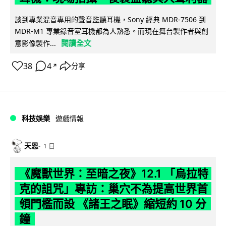
談到專業混音專用的聲音監聽耳機，Sony 經典 MDR-7506 到
MDR-M1 專業錄音室耳機都為人熟悉。而現在舞台製作者與創
閱讀全文
意影像製作...
38
4
分享
↗
科技娛樂
遊戲情報
天恩
1 日
《魔獸世界：至暗之夜》12.1 「烏拉特
克的詛咒」專訪：巢穴不為提高世界首
領門檻而設 《諸王之眠》縮短約 10 分
鐘