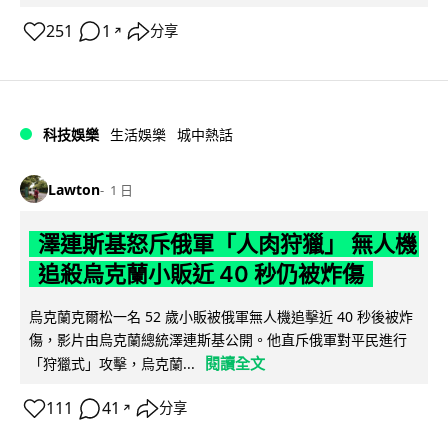
251
1
分享
↗
科技娛樂
生活娛樂
城中熱話
Lawton
1 日
澤連斯基怒斥俄軍「人肉狩獵」 無人機
追殺烏克蘭小販近 40 秒仍被炸傷
烏克蘭克爾松一名 52 歲小販被俄軍無人機追擊近 40 秒後被炸
傷，影片由烏克蘭總統澤連斯基公開。他直斥俄軍對平民進行
閱讀全文
「狩獵式」攻擊，烏克蘭...
111
41
分享
↗