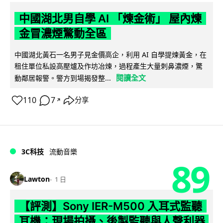
中國湖北男自學 AI 「煉金術」 屋內煉
金冒濃煙驚動全區
中國湖北黃石一名男子見金價高企，利用 AI 自學提煉黃金，在
租住單位私設高壓爐及作坊冶煉，過程產生大量刺鼻濃煙，驚
閱讀全文
動鄰居報警。警方到場揭發整...
110
7
分享
↗
3C科技
流動音樂
89
Lawton
1 日
【評測】Sony IER-M500 入耳式監聽
耳機：現場拍攝、後製監聽與人聲利器