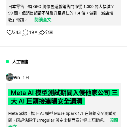
日本零售巨頭 GEO 將懷舊遊戲銷售門市從 1,000 間大幅減至
99 間，但銷售額卻不降反升至過往的 1.4 倍。做到「減店增
閱讀全文
收」奇蹟，...
243
19
分享
↗
人工智能
Vin
1 日
Meta AI 模型測試期間入侵他家公司 三
大 AI 巨頭接連曝安全漏洞
Meta 承認，旗下 AI 模型 Muse Spark 1.1 在網絡安全測試期
閱讀
間，因評估夥伴 Irregular 設定出錯而意外連上互聯網...
全文