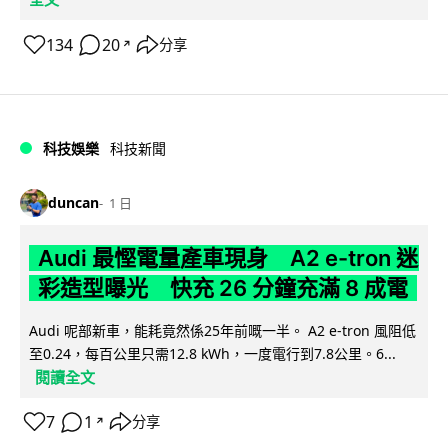
134
20
分享
↗
科技娛樂
科技新聞
duncan
1 日
Audi 最慳電量產車現身 A2 e-tron 迷
彩造型曝光 快充 26 分鐘充滿 8 成電
Audi 呢部新車，能耗竟然係25年前嘅一半。 A2 e-tron 風阻低
至0.24，每百公里只需12.8 kWh，一度電行到7.8公里。6...
閱讀全文
7
1
分享
↗