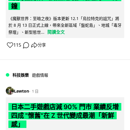
鐘
《魔獸世界：至暗之夜》版本更新 12.1「烏拉特克的詛咒」將
於 8 月 13 日正式上線，帶來全新區域「盤蛇島」、地城「毒牙
閱讀全文
祭壇」、新型態世...
115
分享
科技娛樂
遊戲情報
Lawton
1 日
日本二手遊戲店減 90% 門市 業績反增
四成 "懷舊"在 Z 世代變成最潮「新鮮
感」