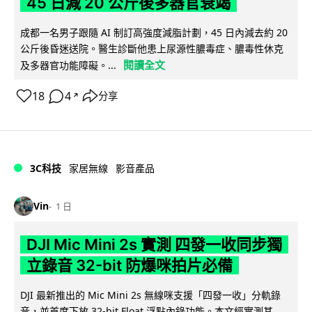
45 日減 20 公斤後多器官衰竭
成都一名男子跟隨 AI 制訂高強度減脂計劃，45 日內減去約 20
公斤後昏迷送院。醫生診斷他患上尿源性膿毒症、膿毒性休克
閱讀全文
及多器官功能障礙。...
18
4
分享
↗
3C科技
家居無線
影音產品
Vin
1 日
DJI Mic Mini 2s 實測 四發一收同步獨
立錄音 32-bit 防爆咪拍片必備
DJI 最新推出的 Mic Mini 2s 無線咪支援「四發一收」分軌錄
音，並首度下放 32-bit Float 浮點內錄功能。本文經實測其...