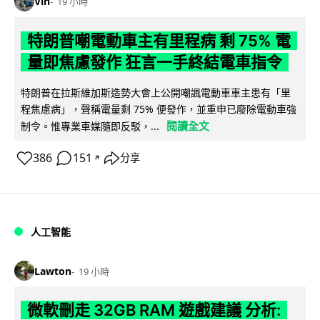
Vin
19 小時
特朗普嘲電動車主有里程病 剩 75% 電
量即焦慮發作 狂言一手終結電車指令
特朗普在拉斯維加斯造勢大會上公開嘲諷電動車車主患有「里
程焦慮病」，聲稱電量剩 75% 便發作，並重申已廢除電動車強
閱讀全文
制令。惟專業車媒隨即反駁，...
386
151
分享
↗
人工智能
Lawton
19 小時
微軟刪走 32GB RAM 遊戲建議 分析: