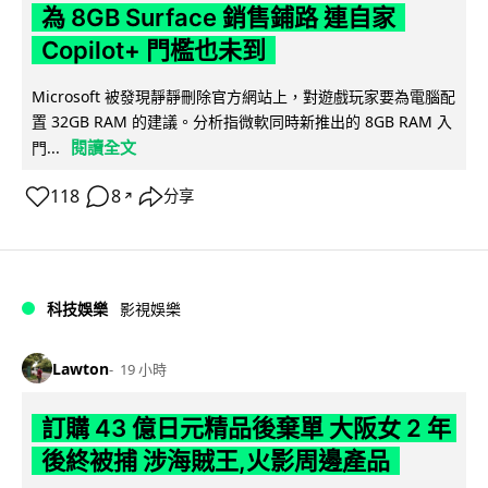
為 8GB Surface 銷售鋪路 連自家
Copilot+ 門檻也未到
Microsoft 被發現靜靜刪除官方網站上，對遊戲玩家要為電腦配
置 32GB RAM 的建議。分析指微軟同時新推出的 8GB RAM 入
閱讀全文
門...
118
8
分享
↗
科技娛樂
影視娛樂
Lawton
19 小時
訂購 43 億日元精品後棄單 大阪女 2 年
後終被捕 涉海賊王,火影周邊產品