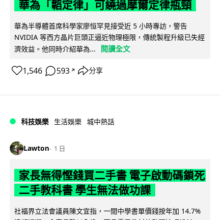
華為「韜定律」可繞過摩爾定律瓶頸
華為半導體首席科學家廖恒罕見接受近 5 小時專訪，警告
NVIDIA 等西方晶片巨頭正逼近物理極限，傳統製程升級已失經
閱讀全文
濟效益。他同時介紹華為...
1,546
593
分享
↗
科技娛樂
生活娛樂
城中熱話
Lawton
1 日
家長無得慳錢買二手書 電子啟動碼鎖死
二手教科書 學生無法做功課
社福界立法會議員陳文宜指，一間中學書單價錢按年加 14.7%