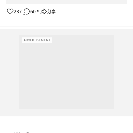
237
60
分享
↗
ADVERTISEMENT