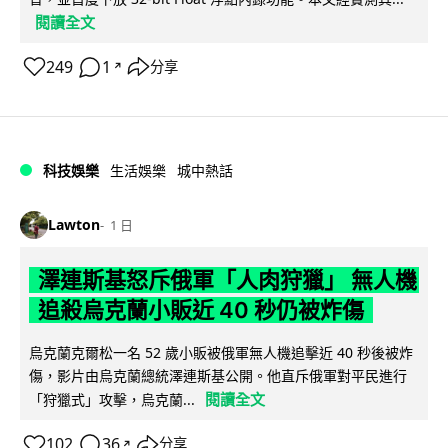
閱讀全文
249
1
分享
↗
科技娛樂
生活娛樂
城中熱話
Lawton
1 日
澤連斯基怒斥俄軍「人肉狩獵」 無人機
追殺烏克蘭小販近 40 秒仍被炸傷
烏克蘭克爾松一名 52 歲小販被俄軍無人機追擊近 40 秒後被炸
傷，影片由烏克蘭總統澤連斯基公開。他直斥俄軍對平民進行
閱讀全文
「狩獵式」攻擊，烏克蘭...
102
36
分享
↗