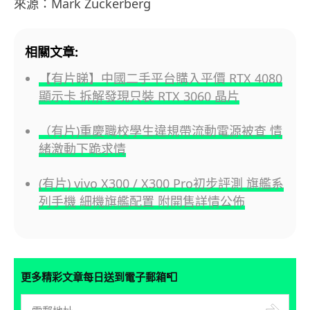
來源：Mark Zuckerberg
相關文章:
【有片睇】中國二手平台購入平價 RTX 4080
顯示卡 拆解發現只裝 RTX 3060 晶片
（有片)重慶職校學生違規帶流動電源被查 情
緒激動下跪求情
(有片) vivo X300 / X300 Pro初步評測 旗艦系
列手機 細機旗艦配置 附開售詳情公佈
📮
更多精彩文章每日送到電子郵箱