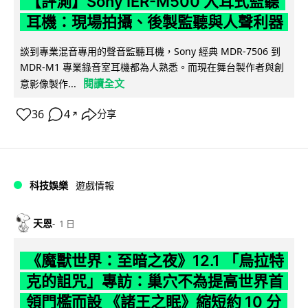
【評測】Sony IER-M500 入耳式監聽
耳機：現場拍攝、後製監聽與人聲利器
談到專業混音專用的聲音監聽耳機，Sony 經典 MDR-7506 到
MDR-M1 專業錄音室耳機都為人熟悉。而現在舞台製作者與創
閱讀全文
意影像製作...
36
4
分享
↗
科技娛樂
遊戲情報
天恩
1 日
《魔獸世界：至暗之夜》12.1 「烏拉特
克的詛咒」專訪：巢穴不為提高世界首
領門檻而設 《諸王之眠》縮短約 10 分