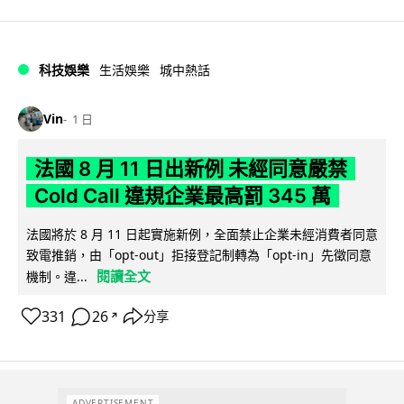
科技娛樂
生活娛樂
城中熱話
Vin
1 日
法國 8 月 11 日出新例 未經同意嚴禁
Cold Call 違規企業最高罰 345 萬
法國將於 8 月 11 日起實施新例，全面禁止企業未經消費者同意
致電推銷，由「opt-out」拒接登記制轉為「opt-in」先徵同意
閱讀全文
機制。違...
331
26
分享
↗
ADVERTISEMENT