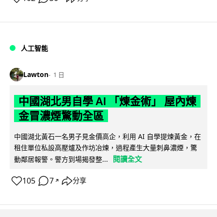
人工智能
Lawton
1 日
中國湖北男自學 AI 「煉金術」 屋內煉
金冒濃煙驚動全區
中國湖北黃石一名男子見金價高企，利用 AI 自學提煉黃金，在
租住單位私設高壓爐及作坊冶煉，過程產生大量刺鼻濃煙，驚
閱讀全文
動鄰居報警。警方到場揭發整...
105
7
分享
↗