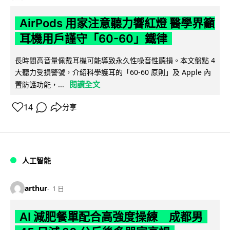
AirPods 用家注意聽力響紅燈 醫學界籲
耳機用戶謹守「60-60」鐵律
長時間高音量佩戴耳機可能導致永久性噪音性聽損。本文盤點 4
大聽力受損警號，介紹科學護耳的「60-60 原則」及 Apple 內
閱讀全文
置防護功能，...
14
分享
人工智能
arthur
1 日
AI 減肥餐單配合高強度操練 成都男