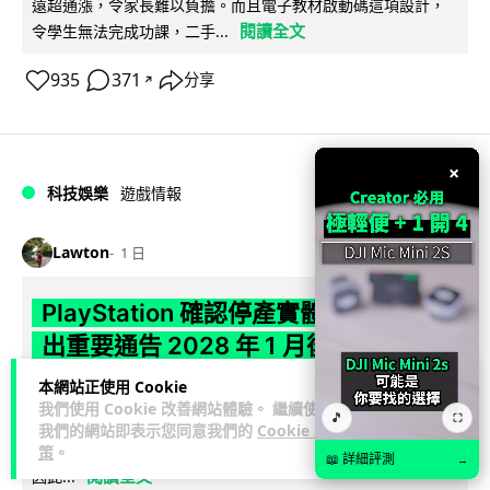
遠超通漲，令家長難以負擔。而且電子教材啟動碼這項設計，
閱讀全文
令學生無法完成功課，二手...
935
371
分享
↗
×
科技娛樂
遊戲情報
Lawton
1 日
PlayStation 確認停產實體光碟 包裝印
出重要通告 2028 年 1 月後不出光碟遊
戲
本網站正使用 Cookie
我們使用 Cookie 改善網站體驗。 繼續使用
🎵
⛶
Sony 已在 PS5 主機包裝加貼提示貼紙，重申官方 7 月已公布
我們的網站即表示您同意我們的
Cookie 政
計劃：2028 年 1 月起停產新遊戲實體光碟。分析師預期 PS6
策
。
📖 詳細評測
→
閱讀全文
因此...