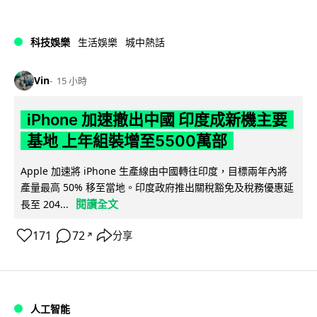
科技娛樂
生活娛樂
城中熱話
Vin
15 小時
iPhone 加速撤出中國 印度成新機主要
基地 上年組裝增至5500萬部
Apple 加速將 iPhone 生產線由中國轉往印度，目標兩年內將
產量最高 50% 移至當地。印度政府推出關稅豁免及稅務優惠延
閱讀全文
長至 204...
171
72
分享
↗
人工智能