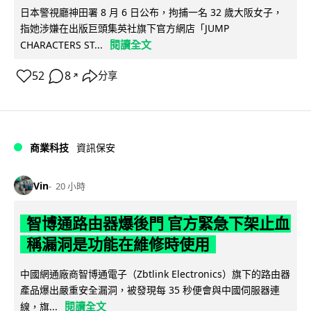
日本警視廳神田署 8 月 6 日公布，拘捕一名 32 歲大阪女子，
指她涉嫌在出版巨頭集英社旗下官方網店「JUMP
閱讀全文
CHARACTERS ST...
52
8
分享
↗
商業科技
資訊保安
Vin
20 小時
智博通路由器爆後門 官方緊急下架止血
稱漏洞是功能在維修時使用
中國網通廠商智博通電子（Zbtlink Electronics）旗下的路由器
產品爆出嚴重安全漏洞，被發現每 35 秒便會與中國伺服器連
閱讀全文
線，旗...