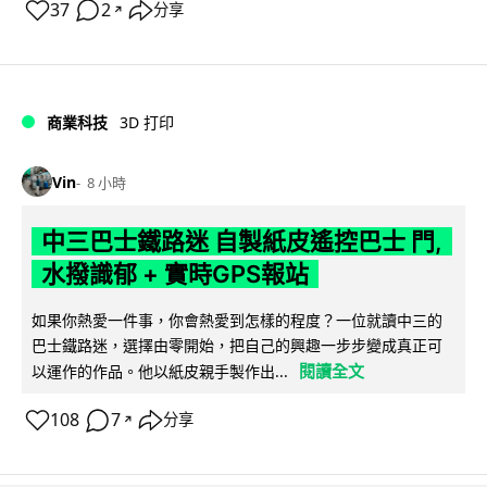
37
2
分享
↗
商業科技
3D 打印
Vin
8 小時
中三巴士鐵路迷 自製紙皮遙控巴士 門,
水撥識郁 + 實時GPS報站
如果你熱愛一件事，你會熱愛到怎樣的程度？一位就讀中三的
巴士鐵路迷，選擇由零開始，把自己的興趣一步步變成真正可
閱讀全文
以運作的作品。他以紙皮親手製作出...
108
7
分享
↗