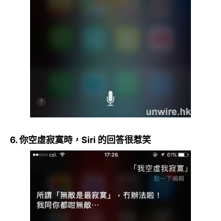
6. 你空虛寂寞時，Siri 的回答很惹笑