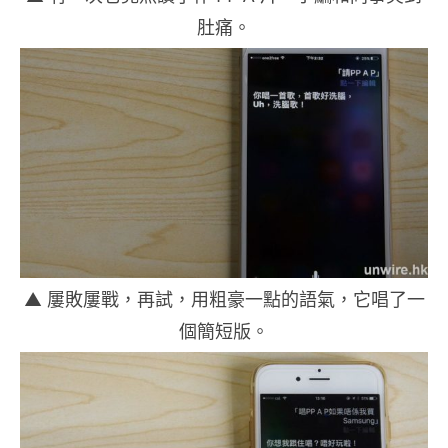
肚痛。
▲ 屢敗屢戰，再試，用粗豪一點的語氣，它唱了一
個簡短版。