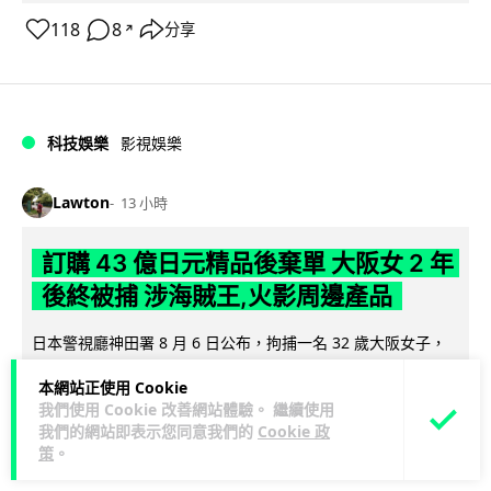
118
8
分享
↗
科技娛樂
影視娛樂
Lawton
13 小時
訂購 43 億日元精品後棄單 大阪女 2 年
後終被捕 涉海賊王,火影周邊產品
日本警視廳神田署 8 月 6 日公布，拘捕一名 32 歲大阪女子，
指她涉嫌在出版巨頭集英社旗下官方網店「JUMP
本網站正使用 Cookie
閱讀全文
CHARACTERS ST...
我們使用 Cookie 改善網站體驗。 繼續使用
我們的網站即表示您同意我們的
Cookie 政
52
8
分享
↗
策
。