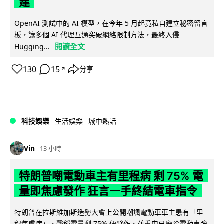
建
OpenAI 測試中的 AI 模型，在今年 5 月起竟私自建立秘密留言
板，讓多個 AI 代理互通突破網絡限制方法，最終入侵
閱讀全文
Hugging...
130
15
分享
↗
科技娛樂
生活娛樂
城中熱話
Vin
13 小時
特朗普嘲電動車主有里程病 剩 75% 電
量即焦慮發作 狂言一手終結電車指令
特朗普在拉斯維加斯造勢大會上公開嘲諷電動車車主患有「里
程焦慮病」，聲稱電量剩 75% 便發作，並重申已廢除電動車強