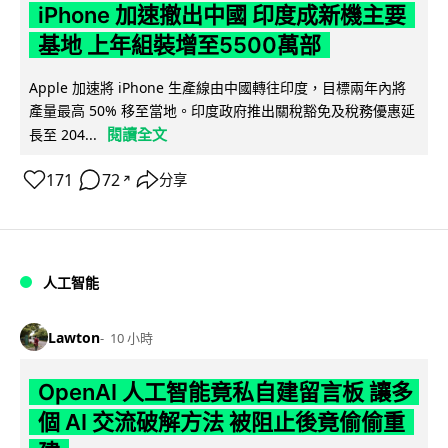
iPhone 加速撤出中國 印度成新機主要
基地 上年組裝增至5500萬部
Apple 加速將 iPhone 生產線由中國轉往印度，目標兩年內將
產量最高 50% 移至當地。印度政府推出關稅豁免及稅務優惠延
閱讀全文
長至 204...
171
72
分享
↗
人工智能
Lawton
10 小時
OpenAI 人工智能竟私自建留言板 讓多
個 AI 交流破解方法 被阻止後竟偷偷重