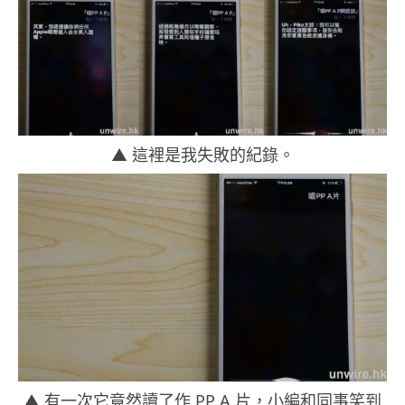
▲ 這裡是我失敗的紀錄。
▲ 有一次它竟然讀了作 PP A 片，小編和同事笑到