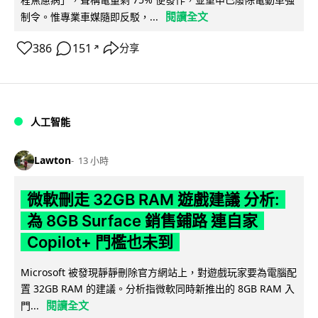
閱讀全文
制令。惟專業車媒隨即反駁，...
386
151
分享
↗
人工智能
Lawton
13 小時
微軟刪走 32GB RAM 遊戲建議 分析:
為 8GB Surface 銷售鋪路 連自家
Copilot+ 門檻也未到
Microsoft 被發現靜靜刪除官方網站上，對遊戲玩家要為電腦配
置 32GB RAM 的建議。分析指微軟同時新推出的 8GB RAM 入
閱讀全文
門...