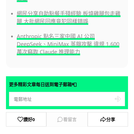
網民分享自助點餐手殘經驗 板燒雞腿包走雞
腿 大批網民回應竟犯同樣錯誤
Anthropic 點名三家中國 AI 公司
DeepSeek、MiniMax 蒸餾攻擊 違規 1,600
萬次竊取 Claude 推理能力
📮
更多精彩文章每日送到電子郵箱
讚好
0
看留言
分享