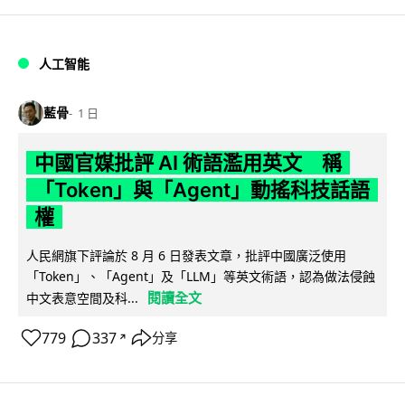
人工智能
藍骨
1 日
中國官媒批評 AI 術語濫用英文 稱
「Token」與「Agent」動搖科技話語
權
人民網旗下評論於 8 月 6 日發表文章，批評中國廣泛使用
「Token」、「Agent」及「LLM」等英文術語，認為做法侵蝕
閱讀全文
中文表意空間及科...
779
337
分享
↗