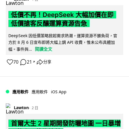
低價不再！DeepSeek 大幅加價在即
低價搶客反釀運算資源告急
DeepSeek 因低價策略掀起需求熱潮，運算資源不勝負荷，官
方於 8 月 6 日宣布即將大幅上調 API 收費，惟未公布具體加
閱讀全文
幅。事件與...
70
21
分享
↗
iOS App
應用軟件
應用軟件
Lawton
2 日
首爾大生 2 星期開發防曬地圖 一日暴增