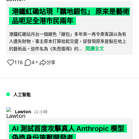
港鐵紅磡站現「黐地銀包」 原來是藝術
品呃足全港市民兩年
港鐵紅磡站月台一個銀色「銀包」多年來一再令乘客誤以為有
人遺失財物，事主原本打算拾起交還，卻發現原來是黏在地上
閱讀全文
的藝術品。這件名為《失而復得》的...
116
4
分享
↗
人工智能
Lawton
22 小時
AI 測試首度攻擊真人 Anthropic 模型
偽造身份施壓開發者