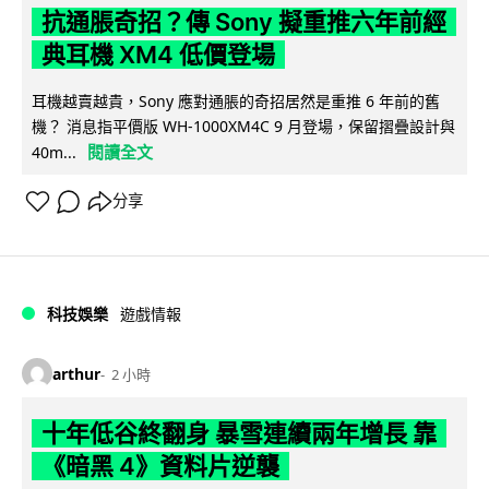
抗通脹奇招？傳 Sony 擬重推六年前經
典耳機 XM4 低價登場
耳機越賣越貴，Sony 應對通脹的奇招居然是重推 6 年前的舊
機？ 消息指平價版 WH-1000XM4C 9 月登場，保留摺疊設計與
閱讀全文
40m...
分享
科技娛樂
遊戲情報
arthur
2 小時
十年低谷終翻身 暴雪連續兩年增長 靠
《暗黑 4》資料片逆襲