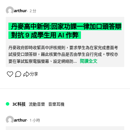
arthur
2 分
丹麥高中新例:回家功課一律加口頭答辯
對抗 9 成學生用 AI 作弊
丹麥政府即時收緊高中評核規則，要求學生為在家完成書面考
試接受口頭答辯，藉此核實作品是否由學生自行完成。學校亦
閱讀全文
要在筆試監察電腦螢幕、設定網絡防...
分享
3C科技
流動音樂
音樂耳機
arthur
1 小時