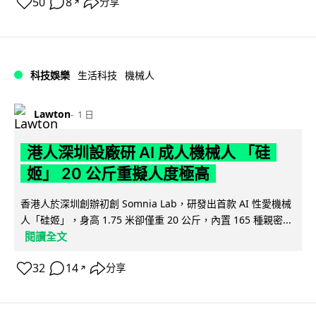
50
8
分享
↗
科技娛樂
生活科技
機械人
Lawton
1 日
港人深圳設廠研 AI 成人機械人 「硅
姬」 20 公斤重擬人度極高
香港人於深圳創辦初創 Somnia Lab，研發出首款 AI 性愛機械
人「硅姬」，身高 1.75 米卻僅重 20 公斤，內置 165 種親密...
閱讀全文
32
14
分享
↗