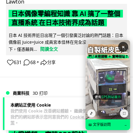
日本偶像零編程知識 靠 AI 搞了一整個
直播系統 在日本技術界成為話題
日本 AI 技術界近日出現了一個引發廣泛討論的熱門話題：日本
偶像前 Juice=Juice 成員宮本佳林在完全沒有編程經驗的情況
×
閱讀全文
下，僅憑藉與...
631
68
分享
↗
商業科技
3D 打印
本網站正使用 Cookie
Vin
2 日
我們使用 Cookie 改善網站體驗。 繼續使用
🎵
⛶
我們的網站即表示您同意我們的
Cookie 政
策
。
中三巴士鐵路迷 自製紙皮遙控巴士 門,
📖 文字版訪問
→