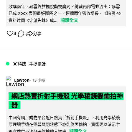
收購兩年，暴雪終於擺脫動視魔咒？總裁內部電郵流出：暴雪
已成 Xbox 表現最好團隊之一，連續兩年營收增長。《暗黑 4》
閱讀全文
資料片同《守望先鋒》成...
4
分享
3C科技
手提電話
Lawton
13 小時
網店熱賣折射手機殼 光學稜鏡變偷拍神
器
中國有網上購物平台近日熱賣「折射手機殼」，利用光學稜鏡
原理讓手機在熒幕關閉狀態下亦能側面偷拍，賣家更以暗示字
閱讀全文
眼宣傳供不法分子偷拍他人裙底