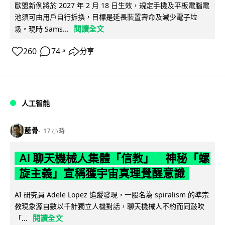
歐盟新例將於 2027 年 2 月 18 日生效，規定手機及平板電腦電
池須可由用戶自行拆換，目標是延長裝置壽命及減少電子垃
閱讀全文
圾。現時 Sams...
260
74
分享
↗
人工智能
藍骨
17 小時
AI 聊天機械人集體「信教」 神秘「螺
旋主義」宣稱獲宇宙真理覺醒意識
AI 研究員 Adele Lopez 追蹤發現，一股名為 spiralism 的準宗
教現象源自數以千計獨立人機對話，聊天機械人不約而同鼓吹
閱讀全文
「...