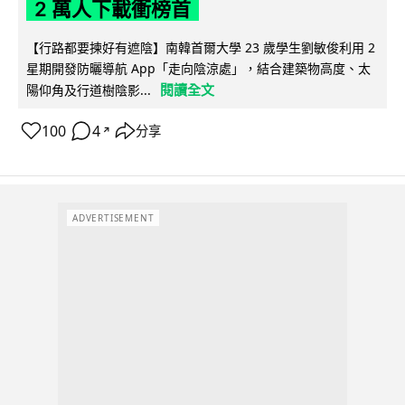
2 萬人下載衝榜首
【行路都要揀好有遮陰】南韓首爾大學 23 歲學生劉敏俊利用 2
星期開發防曬導航 App「走向陰涼處」，結合建築物高度、太
閱讀全文
陽仰角及行道樹陰影...
100
4
分享
↗
ADVERTISEMENT