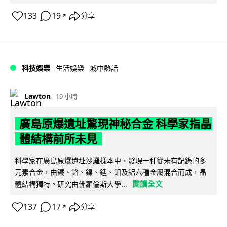
133
19
分享
↗
科技娛樂
生活娛樂
城中熱話
Lawton
19 小時
廣島原爆遺址驚現神秘合金 科學家指晶
體結構前所未見
科學家在廣島原爆遺址沙灘樣本中，發現一種從未有記錄的多
元素合金，由鐵、鉻、鎳、錳、鉬及鋁六種金屬混合而成，晶
閱讀全文
體結構獨特。研究由佛羅倫斯大學...
137
17
分享
↗