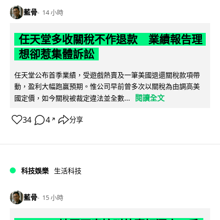
藍骨
14 小時
任天堂多收關稅不作退款 業績報告理
想卻惹集體訴訟
任天堂公布首季業績，受遊戲熱賣及一筆美國退還關稅款項帶
動，盈利大幅跑贏預期。惟公司早前曾多次以關稅為由調高美
閱讀全文
國定價，如今關稅被裁定違法並全數...
34
4
分享
↗
科技娛樂
生活科技
藍骨
15 小時