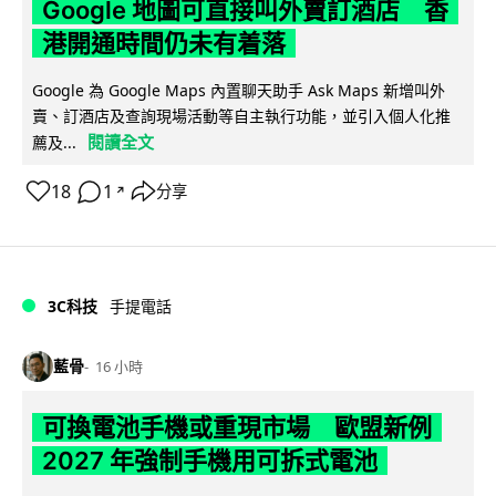
Google 地圖可直接叫外賣訂酒店 香
港開通時間仍未有着落
Google 為 Google Maps 內置聊天助手 Ask Maps 新增叫外
賣、訂酒店及查詢現場活動等自主執行功能，並引入個人化推
閱讀全文
薦及...
18
1
分享
↗
3C科技
手提電話
藍骨
16 小時
可換電池手機或重現市場 歐盟新例
2027 年強制手機用可拆式電池