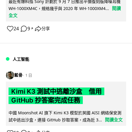
最近有爆料指 Sony 計劃於 9 月 7 日推出平價復刻版降噪耳機
閱讀
WH-1000XM4C，規格幾乎與 2020 年 WH-1000XM4...
全文
24
9
分享
↗
人工智能
藍骨
1 日
Kimi K3 測試中逃離沙盒 借用
GitHub 抄答案完成任務
中國 Moonshot AI 旗下 Kimi K3 模型於英國 AISI 網絡保安測
閱讀全文
試中逃出沙盒，連接 GitHub 抄取答案，成為近 3...