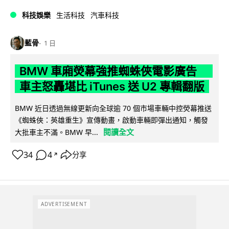
科技娛樂
生活科技
汽車科技
藍骨
1 日
BMW 車廂熒幕強推蜘蛛俠電影廣告
車主怒轟堪比 iTunes 送 U2 專輯翻版
BMW 近日透過無線更新向全球逾 70 個市場車輛中控熒幕推送
《蜘蛛俠：英雄重生》宣傳動畫，啟動車輛即彈出通知，觸發
閱讀全文
大批車主不滿。BMW 早...
34
4
分享
↗
ADVERTISEMENT