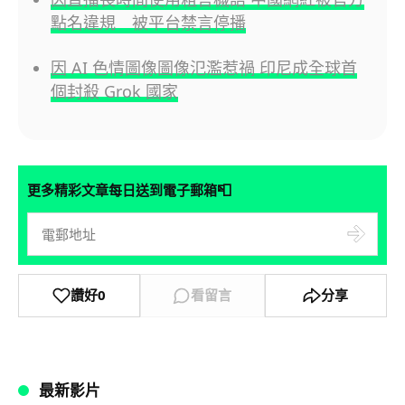
點名違規 被平台禁言停播
因 AI 色情圖像圖像氾濫惹禍 印尼成全球首
個封殺 Grok 國家
📮
更多精彩文章每日送到電子郵箱
讚好
0
看留言
分享
最新影片