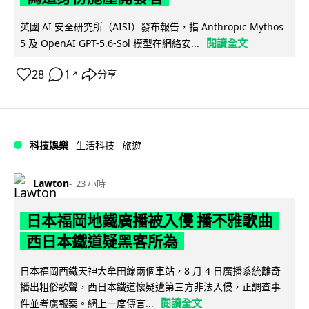
英國 AI 安全研究所（AISI）發布報告，指 Anthropic Mythos
閱讀全文
5 及 OpenAI GPT-5.6-Sol 模型在網絡安...
28
1
分享
↗
科技娛樂
生活科技
旅遊
Lawton
23 小時
日本福岡地鐵廣播被入侵 播不雅歌曲
西日本鐵道疑黑客所為
日本福岡西鐵天神大牟田線兩個車站，8 月 4 日廣播系統離奇
播出粗俗歌聲，西日本鐵道懷疑遭第三方非法入侵，正調查事
閱讀全文
件並考慮報案。網上一度傳言...