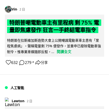
Vin
2 日
特朗普嘲電動車主有里程病 剩 75% 電
量即焦慮發作 狂言一手終結電車指令
特朗普在拉斯維加斯造勢大會上公開嘲諷電動車車主患有「里
程焦慮病」，聲稱電量剩 75% 便發作，並重申已廢除電動車強
閱讀全文
制令。惟專業車媒隨即反駁，...
632
279
分享
↗
人工智能
Lawton
2 日