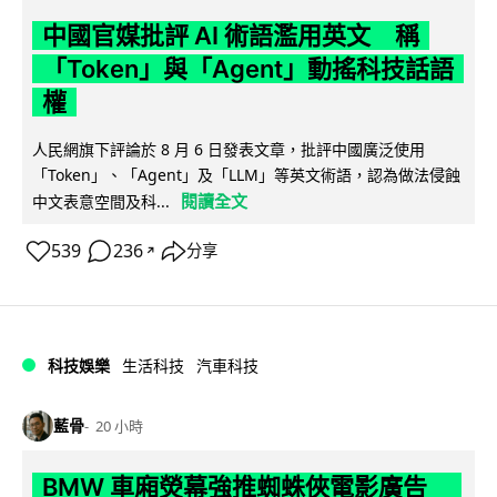
中國官媒批評 AI 術語濫用英文 稱
「Token」與「Agent」動搖科技話語
權
人民網旗下評論於 8 月 6 日發表文章，批評中國廣泛使用
「Token」、「Agent」及「LLM」等英文術語，認為做法侵蝕
閱讀全文
中文表意空間及科...
539
236
分享
↗
科技娛樂
生活科技
汽車科技
藍骨
20 小時
BMW 車廂熒幕強推蜘蛛俠電影廣告