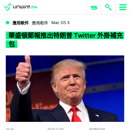
WWDC 2026
GenAI 與雲端科技專區
ERP 與商業 AI
華盛頓郵報推出特朗普 Twitter 外掛補充包
Mac OS X
應用軟件
應用軟件
華盛頓郵報推出特朗普 Twitter 外掛補充
包
作者
發佈日期
閱讀時間