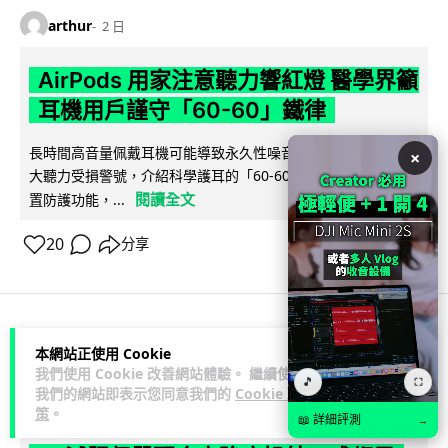
arthur
2 日
AirPods 用家注意聽力響紅燈 醫學界籲
耳機用戶謹守「60-60」鐵律
長時間高音量佩戴耳機可能導致永久性噪音性聽損。本文盤點 4
×
大聽力受損警號，介紹科學護耳的「60-60 原則」及 Apple 內
閱讀全文
置防護功能，...
20
分享
人工智能
本網站正使用 Cookie
我們使用 Cookie 改善網站體驗。 繼續使用
🎵
⛶
我們的網站即表示您同意我們的
Cookie 政
arthur
2 日
策
。
📖 詳細評測
→