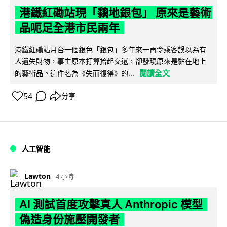
港鐵紅磡站現「黐地銀包」 原來是藝術
品呃足全港市民兩年
港鐵紅磡站月台一個銀色「銀包」多年來一再令乘客誤以為有
人遺失財物，事主原本打算拾起交還，卻發現原來是黏在地上
閱讀全文
的藝術品。這件名為《失而復得》的...
54
分享
人工智能
Lawton
4 小時
AI 測試首度攻擊真人 Anthropic 模型
偽造身份施壓開發者