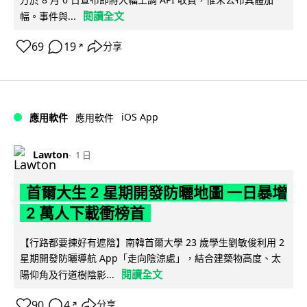
閱讀全文
幅。事件與...
69
19
分享
↗
iOS App
應用軟件
應用軟件
Lawton
1 日
首爾大生 2 星期開發防曬地圖 一日暴增
2 萬人下載衝榜首
【行路都要揀好有遮陰】南韓首爾大學 23 歲學生劉敏俊利用 2
星期開發防曬導航 App「走向陰涼處」，結合建築物高度、太
閱讀全文
陽仰角及行道樹陰影...
90
4
分享
↗