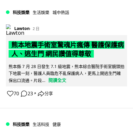
科技娛樂
生活娛樂
城中熱話
Lawton
2 日
熊本地震手術室驚魂片瘋傳 醫護保護病
人、逃生門 網民讚值得尊敬
熊本縣 7 月 28 日發生 7.1 級地震，熊本綜合醫院手術室鏡頭拍
下地震一刻，醫護人員臨危不亂保護病人，更馬上開逃生門確
閱讀全文
保出口流通。片段...
70
23
分享
↗
科技娛樂
生活科技
健康