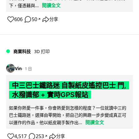
閱讀全文
下，僅憑藉與...
606
50
分享
↗
商業科技
3D 打印
Vin
1 日
中三巴士鐵路迷 自製紙皮遙控巴士 門,
水撥識郁 + 實時GPS報站
如果你熱愛一件事，你會熱愛到怎樣的程度？一位就讀中三的
巴士鐵路迷，選擇由零開始，把自己的興趣一步步變成真正可
閱讀全文
以運作的作品。他以紙皮親手製作出...
4,517
253
分享
↗