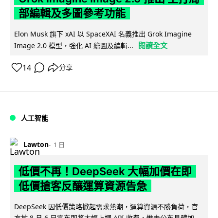
部編輯及多圖參考功能
Elon Musk 旗下 xAI 以 SpaceXAI 名義推出 Grok Imagine
閱讀全文
Image 2.0 模型，強化 AI 繪圖及編輯...
14
分享
人工智能
Lawton
1 日
低價不再！DeepSeek 大幅加價在即
低價搶客反釀運算資源告急
DeepSeek 因低價策略掀起需求熱潮，運算資源不勝負荷，官
方於 8 月 6 日宣布即將大幅上調 API 收費，惟未公布具體加