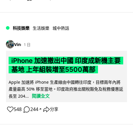
科技娛樂
生活娛樂
城中熱話
Vin
1 日
iPhone 加速撤出中國 印度成新機主要
基地 上年組裝增至5500萬部
Apple 加速將 iPhone 生產線由中國轉往印度，目標兩年內將
產量最高 50% 移至當地。印度政府推出關稅豁免及稅務優惠延
閱讀全文
長至 204...
548
244
分享
↗