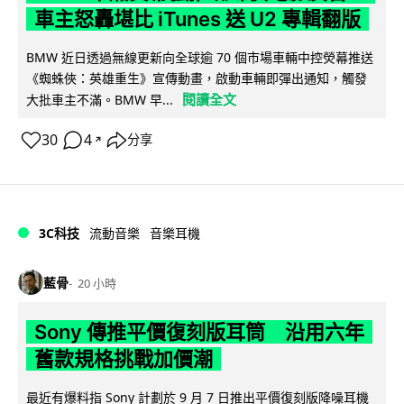
車主怒轟堪比 iTunes 送 U2 專輯翻版
BMW 近日透過無線更新向全球逾 70 個市場車輛中控熒幕推送
《蜘蛛俠：英雄重生》宣傳動畫，啟動車輛即彈出通知，觸發
閱讀全文
大批車主不滿。BMW 早...
30
4
分享
↗
3C科技
流動音樂
音樂耳機
藍骨
20 小時
Sony 傳推平價復刻版耳筒 沿用六年
舊款規格挑戰加價潮
最近有爆料指 Sony 計劃於 9 月 7 日推出平價復刻版降噪耳機