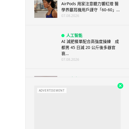
AirPods 用家注意聽力響紅燈 醫
學界籲耳機用戶謹守「60-60」...
07.08.2026
人工智能
AI 減肥餐單配合高強度操練 成
都男 45 日減 20 公斤後多器官
衰...
07.08.2026
影音產品
DJI Mic Mini 2s 實測 四發一收
同步獨立錄音 32-bi...
ADVERTISEMENT
06.08.2026
城中熱話
澤連斯基怒斥俄軍「人肉狩獵」
無人機追殺烏克蘭小販近 40 秒