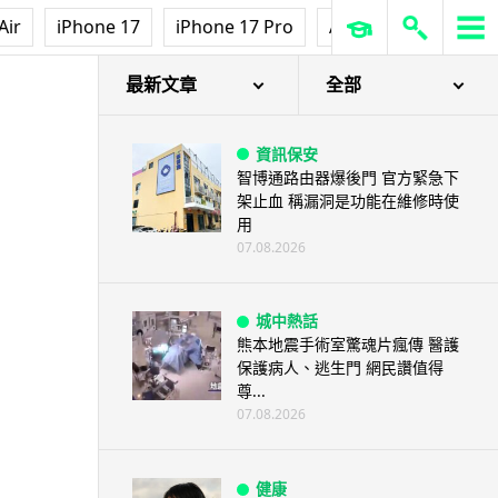
Air
iPhone 17
iPhone 17 Pro
AirPods Pro 3
Ap
最新文章
全部
資訊保安
智博通路由器爆後門 官方緊急下
架止血 稱漏洞是功能在維修時使
用
07.08.2026
城中熱話
熊本地震手術室驚魂片瘋傳 醫護
保護病人、逃生門 網民讚值得
尊...
07.08.2026
健康