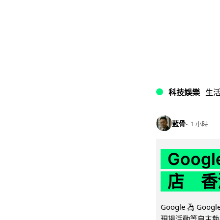
科技娛樂
生
藍骨
1 小時
Goo
店 香
Google 為 Go
現場活動等自主執