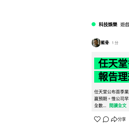
科技娛樂
遊
藍骨
1 分
任天堂
報告理
任天堂公布首季業
贏預期。惟公司早
全數...
閱讀全文
分享