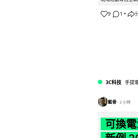
9
1
↗
3C科技
手提
藍骨
2 小時
可換電