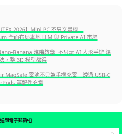
UTEX 2026】Mini PC 不只文書機
orum 全面布局本地 LLM 與 Private AI 市場
 Nano-Banana 進階教學 不只玩 AI 人形手辦 還
法，整 3D 模型都得
 Air MagSafe 電池不只為手機充電 透過 USB-C
irPods 等配件充電
📮
送到電子郵箱