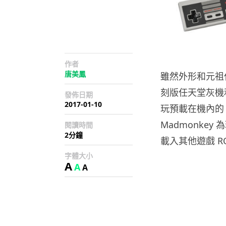
作者
唐美鳳
雖然外形和元祖
刻版任天堂灰機
發佈日期
2017-01-10
玩預載在機內的
Madmonke
閱讀時間
2分鐘
載入其他遊戲 R
字體大小
A
A
A