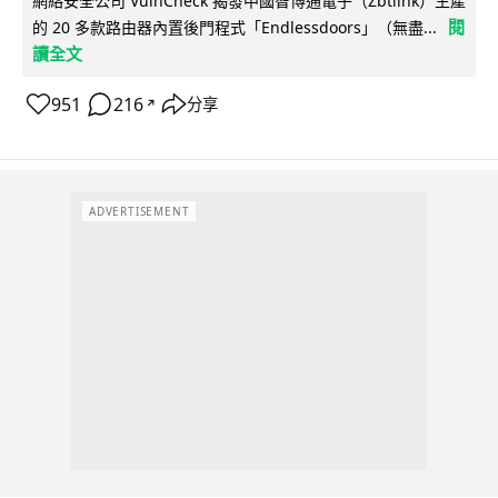
網絡安全公司 VulnCheck 揭發中國智博通電子（Zbtlink）生產
閱
的 20 多款路由器內置後門程式「Endlessdoors」（無盡...
讀全文
951
216
分享
↗
ADVERTISEMENT