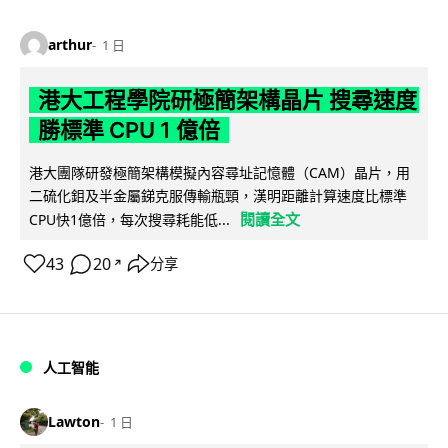
arthur
1 日
港大工程學院研極簡架構晶片 搜尋速度
勝標準 CPU 1 億倍
港大團隊研發極簡架構模擬內容尋址記憶體（CAM）晶片，用
二硫化鉬及半金屬銻克服傳輸瓶頸，漢明距離計算速度比標準
閱讀全文
CPU快1億倍，每次搜尋耗能低...
43
20
分享
↗
人工智能
Lawton
1 日