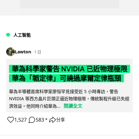
人工智能
Lawton
1 日
華為科學家警告 NVIDIA 已近物理極限
華為「韜定律」可繞過摩爾定律瓶頸
華為半導體首席科學家廖恒罕見接受近 5 小時專訪，警告
NVIDIA 等西方晶片巨頭正逼近物理極限，傳統製程升級已失經
閱讀全文
濟效益。他同時介紹華為...
1,527
583
分享
↗