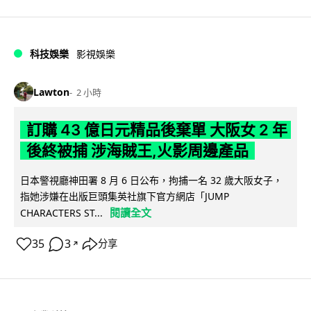
科技娛樂
影視娛樂
Lawton
2 小時
訂購 43 億日元精品後棄單 大阪女 2 年
後終被捕 涉海賊王,火影周邊產品
日本警視廳神田署 8 月 6 日公布，拘捕一名 32 歲大阪女子，
指她涉嫌在出版巨頭集英社旗下官方網店「JUMP
閱讀全文
CHARACTERS ST...
35
3
分享
↗