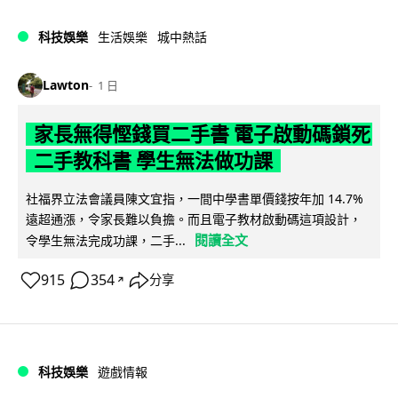
科技娛樂
生活娛樂
城中熱話
Lawton
1 日
家長無得慳錢買二手書 電子啟動碼鎖死
二手教科書 學生無法做功課
社福界立法會議員陳文宜指，一間中學書單價錢按年加 14.7%
遠超通漲，令家長難以負擔。而且電子教材啟動碼這項設計，
閱讀全文
令學生無法完成功課，二手...
915
354
分享
↗
科技娛樂
遊戲情報