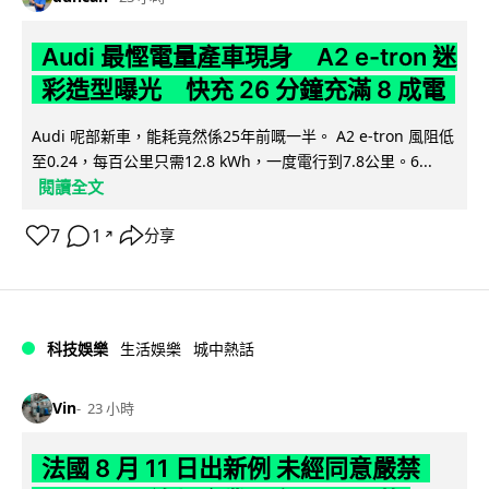
Audi 最慳電量產車現身 A2 e-tron 迷
彩造型曝光 快充 26 分鐘充滿 8 成電
Audi 呢部新車，能耗竟然係25年前嘅一半。 A2 e-tron 風阻低
至0.24，每百公里只需12.8 kWh，一度電行到7.8公里。6...
閱讀全文
7
1
分享
↗
科技娛樂
生活娛樂
城中熱話
Vin
23 小時
法國 8 月 11 日出新例 未經同意嚴禁