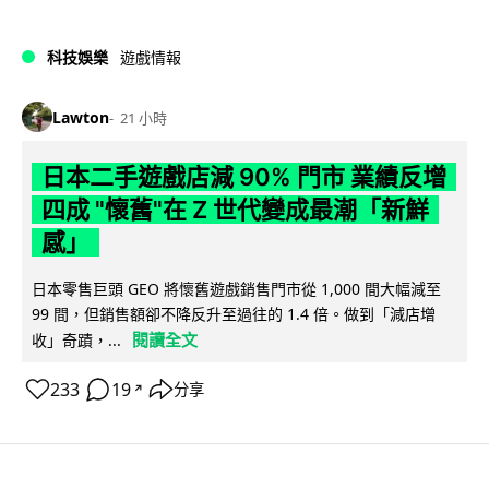
科技娛樂
遊戲情報
Lawton
21 小時
日本二手遊戲店減 90% 門市 業績反增
四成 "懷舊"在 Z 世代變成最潮「新鮮
感」
日本零售巨頭 GEO 將懷舊遊戲銷售門市從 1,000 間大幅減至
99 間，但銷售額卻不降反升至過往的 1.4 倍。做到「減店增
閱讀全文
收」奇蹟，...
233
19
分享
↗