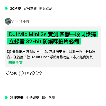
3C科技
家居無線
影音產品
Vin
18 小時
DJI Mic Mini 2s 實測 四發一收同步獨
立錄音 32-bit 防爆咪拍片必備
DJI 最新推出的 Mic Mini 2s 無線咪支援「四發一收」分軌錄
音，並首度下放 32-bit Float 浮點內錄功能。本文經實測其...
閱讀全文
248
1
分享
↗
科技娛樂
生活娛樂
城中熱話