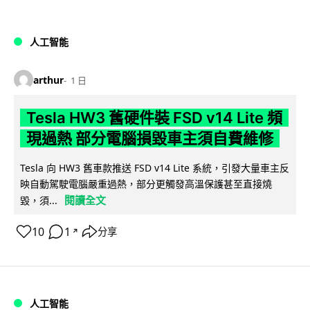
人工智能
arthur
1 日
Tesla HW3 舊硬件裝 FSD v14 Lite 頻
現過熱 部分電腦損毀車主須自費維修
Tesla 向 HW3 舊車款推送 FSD v14 Lite 系統，引發大量車主反
映自動駕駛電腦嚴重過熱，部分更觸發高溫保護甚至直接燒
閱讀全文
毀，須...
10
1
分享
↗
人工智能