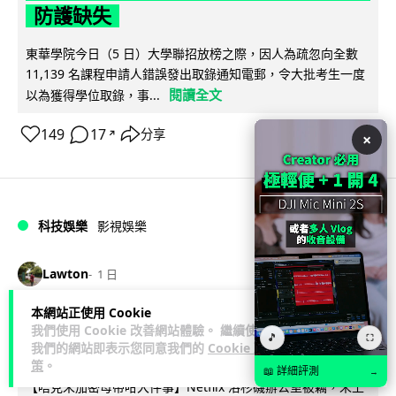
防護缺失
東華學院今日（5 日）大學聯招放榜之際，因人為疏忽向全數
11,139 名課程申請人錯誤發出取錄通知電郵，令大批考生一度
閱讀全文
以為獲得學位取錄，事...
149
17
分享
↗
×
科技娛樂
影視娛樂
Lawton
1 日
本網站正使用 Cookie
Nicolas Cage 主演未上映電影 Netflix
我們使用 Cookie 改善網站體驗。 繼續使用
🎵
⛶
遺失未加密母帶 被索償 8.19 億港元
我們的網站即表示您同意我們的
Cookie 政
策
。
📖 詳細評測
→
【唔見未加密母帶咁大件事】Netflix 洛杉磯辦公室被竊，未上