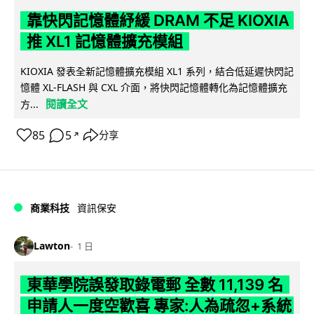
靠快閃記憶體紓緩 DRAM 不足 KIOXIA
推 XL1 記憶體擴充模組
KIOXIA 發表全新記憶體擴充模組 XL1 系列，結合低延遲快閃記
憶體 XL-FLASH 與 CXL 介面，將快閃記憶體轉化為記憶體擴充
閱讀全文
方...
85
5
分享
↗
商業科技
資訊保安
Lawton
1 日
東華學院誤發取錄電郵 全數 11,139 名
申請人一度空歡喜 專家:人為疏忽+系統