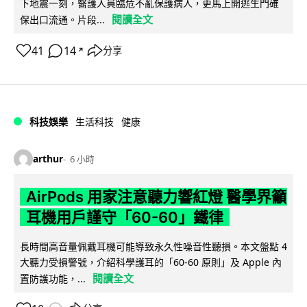
下地震一刻，醫護人員臨危不亂保護病人，更馬上開逃生門確
閱讀全文
保出口流通。片段...
41
14
分享
↗
科技娛樂
生活科技
健康
arthur
6 小時
AirPods 用家注意聽力響紅燈 醫學界籲
耳機用戶謹守「60-60」鐵律
長時間高音量佩戴耳機可能導致永久性噪音性聽損。本文盤點 4
大聽力受損警號，介紹科學護耳的「60-60 原則」及 Apple 內
閱讀全文
置防護功能，...