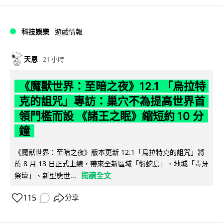
科技娛樂
遊戲情報
天恩
21 小時
《魔獸世界：至暗之夜》12.1 「烏拉特
克的詛咒」專訪：巢穴不為提高世界首
領門檻而設 《諸王之眠》縮短約 10 分
鐘
《魔獸世界：至暗之夜》版本更新 12.1「烏拉特克的詛咒」將
於 8 月 13 日正式上線，帶來全新區域「盤蛇島」、地城「毒牙
閱讀全文
祭壇」、新型態世...
115
分享