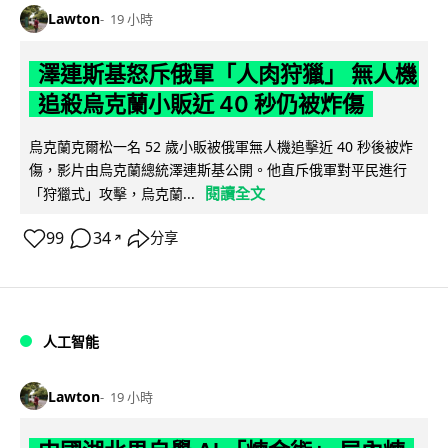
Lawton
19 小時
澤連斯基怒斥俄軍「人肉狩獵」 無人機
追殺烏克蘭小販近 40 秒仍被炸傷
烏克蘭克爾松一名 52 歲小販被俄軍無人機追擊近 40 秒後被炸
傷，影片由烏克蘭總統澤連斯基公開。他直斥俄軍對平民進行
閱讀全文
「狩獵式」攻擊，烏克蘭...
99
34
分享
↗
人工智能
Lawton
19 小時