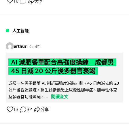
10
分享
人工智能
arthur
6 小時
AI 減肥餐單配合高強度操練 成都男
45 日減 20 公斤後多器官衰竭
成都一名男子跟隨 AI 制訂高強度減脂計劃，45 日內減去約 20
公斤後昏迷送院。醫生診斷他患上尿源性膿毒症、膿毒性休克
閱讀全文
及多器官功能障礙。...
13
3
分享
↗