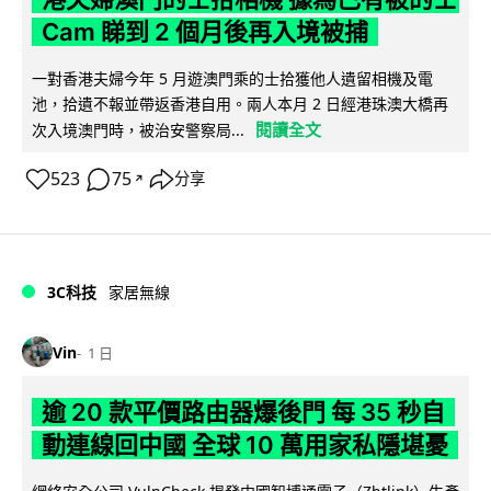
Cam 睇到 2 個月後再入境被捕
一對香港夫婦今年 5 月遊澳門乘的士拾獲他人遺留相機及電
池，拾遺不報並帶返香港自用。兩人本月 2 日經港珠澳大橋再
閱讀全文
次入境澳門時，被治安警察局...
523
75
分享
↗
3C科技
家居無線
Vin
1 日
逾 20 款平價路由器爆後門 每 35 秒自
動連線回中國 全球 10 萬用家私隱堪憂