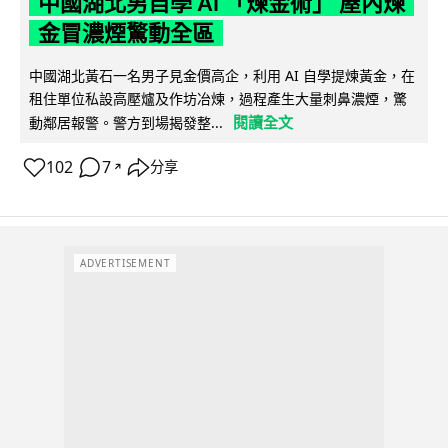
中國湖北男自學 AI 「煉金術」 屋內煉
金冒濃煙驚動全區
中國湖北黃石一名男子見金價高企，利用 AI 自學提煉黃金，在
租住單位私設高壓爐及作坊冶煉，過程產生大量刺鼻濃煙，驚
閱讀全文
動鄰居報警。警方到場揭發整...
102
7
分享
↗
ADVERTISEMENT