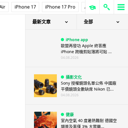
Air
iPhone 17
iPhone 17 Pro
AirPods Pro 3
Ap
最新文章
全部
iPhone app
歐盟再發功 Apple 終答應
iPhone 跨機剪貼簿將可貼 ...
04.08.2026
攝影文化
Sony 授權鏡頭名單公佈 中國廠
平價鏡頭全數缺席 Nikon 已...
04.08.2026
健康
室內空氣 40 度暑熱難耐 德國空
調普及率僅 3% 大眾繼...