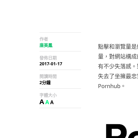
作者
唐美鳳
點擊和瀏覽量是
量，對網站構成
發佈日期
2017-01-17
有不少失落感。對
失去了坐擁最忠
閱讀時間
2分鐘
Pornhub。
字體大小
A
A
A