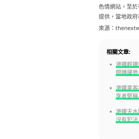
色情網站。至於
提供，當地政府
來源：thenext
相關文章:
港鐵輕鐵
間踴躍參
港鐵乘客
享者堅稱
港鐵天水
沒有犯法