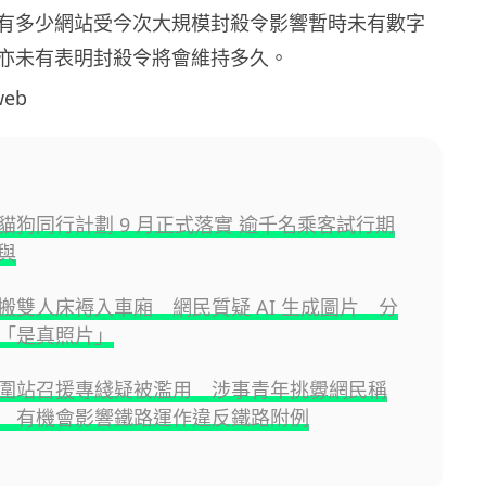
有多少網站受今次大規模封殺令影響暫時未有數字
亦未有表明封殺令將會維持多久。
web
貓狗同行計劃 9 月正式落實 逾千名乘客試行期
與
搬雙人床褥入車廂 網民質疑 AI 生成圖片 分
「是真照片」
圍站召援專綫疑被濫用 涉事青年挑釁網民稱
 有機會影響鐵路運作違反鐵路附例