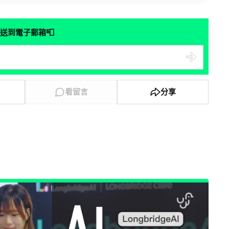
📮
送到電子郵箱
看留言
分享