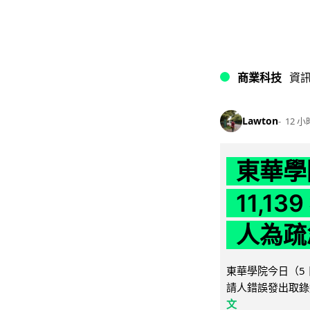
商業科技
資
Lawton
12 小
東華學
11,1
人為疏
東華學院今日（5 
請人錯誤發出取錄
文