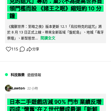
克的詛咒」專訪：巢穴不為提高世界首
領門檻而設 《諸王之眠》縮短約 10 分
鐘
《魔獸世界：至暗之夜》版本更新 12.1「烏拉特克的詛咒」將
於 8 月 13 日正式上線，帶來全新區域「盤蛇島」、地城「毒牙
閱讀全文
祭壇」、新型態世...
115
分享
科技娛樂
遊戲情報
Lawton
22 小時
日本二手遊戲店減 90% 門市 業績反增
四成 "懷舊"在 Z 世代變成最潮「新鮮