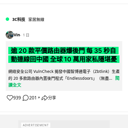
3C科技
家居無線
Vin
1 日
逾 20 款平價路由器爆後門 每 35 秒自
動連線回中國 全球 10 萬用家私隱堪憂
網絡安全公司 VulnCheck 揭發中國智博通電子（Zbtlink）生產
閱
的 20 多款路由器內置後門程式「Endlessdoors」（無盡...
讀全文
939
201
分享
↗
ADVERTISEMENT