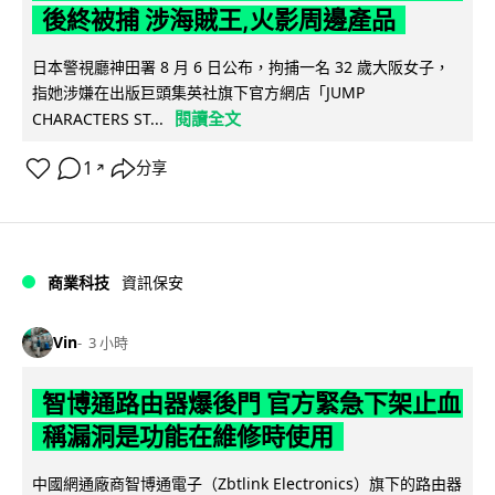
後終被捕 涉海賊王,火影周邊產品
日本警視廳神田署 8 月 6 日公布，拘捕一名 32 歲大阪女子，
指她涉嫌在出版巨頭集英社旗下官方網店「JUMP
閱讀全文
CHARACTERS ST...
1
分享
↗
商業科技
資訊保安
Vin
3 小時
智博通路由器爆後門 官方緊急下架止血
稱漏洞是功能在維修時使用
中國網通廠商智博通電子（Zbtlink Electronics）旗下的路由器