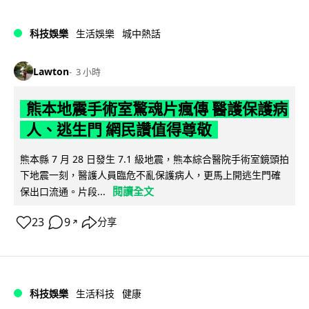
科技娛樂
生活娛樂
城中熱話
Lawton
3 小時
熊本地震手術室驚魂片瘋傳 醫護保護病
人、逃生門 網民讚值得尊敬
熊本縣 7 月 28 日發生 7.1 級地震，熊本綜合醫院手術室鏡頭拍
下地震一刻，醫護人員臨危不亂保護病人，更馬上開逃生門確
閱讀全文
保出口流通。片段...
23
9
分享
↗
科技娛樂
生活科技
健康