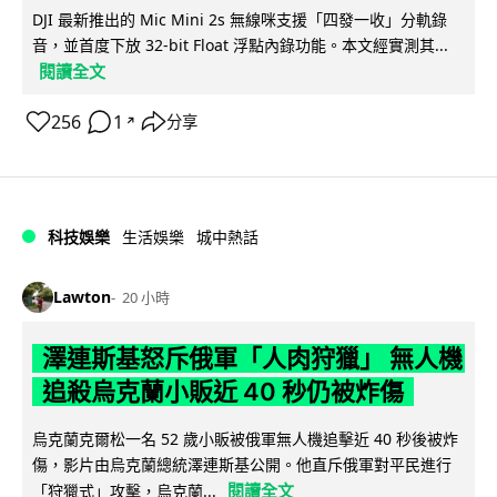
DJI 最新推出的 Mic Mini 2s 無線咪支援「四發一收」分軌錄
音，並首度下放 32-bit Float 浮點內錄功能。本文經實測其...
閱讀全文
256
1
分享
↗
科技娛樂
生活娛樂
城中熱話
Lawton
20 小時
澤連斯基怒斥俄軍「人肉狩獵」 無人機
追殺烏克蘭小販近 40 秒仍被炸傷
烏克蘭克爾松一名 52 歲小販被俄軍無人機追擊近 40 秒後被炸
傷，影片由烏克蘭總統澤連斯基公開。他直斥俄軍對平民進行
閱讀全文
「狩獵式」攻擊，烏克蘭...