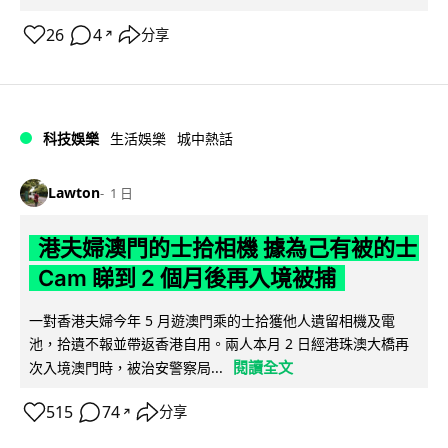
26
4
分享
↗
科技娛樂
生活娛樂
城中熱話
Lawton
1 日
港夫婦澳門的士拾相機 據為己有被的士
Cam 睇到 2 個月後再入境被捕
一對香港夫婦今年 5 月遊澳門乘的士拾獲他人遺留相機及電
池，拾遺不報並帶返香港自用。兩人本月 2 日經港珠澳大橋再
閱讀全文
次入境澳門時，被治安警察局...
515
74
分享
↗