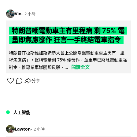
Vin
2 小時
特朗普嘲電動車主有里程病 剩 75% 電
量即焦慮發作 狂言一手終結電車指令
特朗普在拉斯維加斯造勢大會上公開嘲諷電動車車主患有「里
程焦慮病」，聲稱電量剩 75% 便發作，並重申已廢除電動車強
閱讀全文
制令。惟專業車媒隨即反駁，...
分享
人工智能
Lawton
2 小時