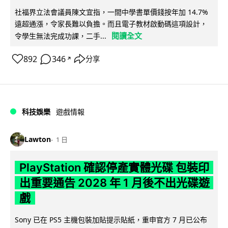
社福界立法會議員陳文宜指，一間中學書單價錢按年加 14.7%
遠超通漲，令家長難以負擔。而且電子教材啟動碼這項設計，
閱讀全文
令學生無法完成功課，二手...
892
346
分享
↗
科技娛樂
遊戲情報
Lawton
1 日
PlayStation 確認停產實體光碟 包裝印
出重要通告 2028 年 1 月後不出光碟遊
戲
Sony 已在 PS5 主機包裝加貼提示貼紙，重申官方 7 月已公布