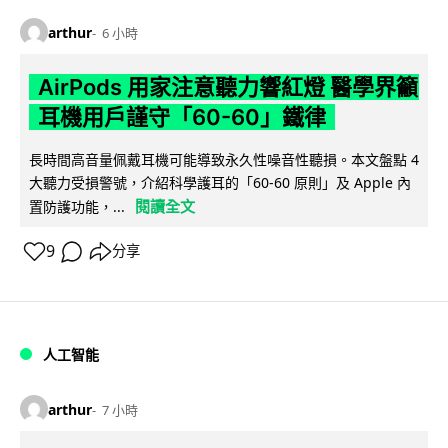
arthur
6 小時
AirPods 用家注意聽力響紅燈 醫學界籲
耳機用戶謹守「60-60」鐵律
長時間高音量佩戴耳機可能導致永久性噪音性聽損。本文盤點 4
大聽力受損警號，介紹科學護耳的「60-60 原則」及 Apple 內
閱讀全文
置防護功能，...
9
分享
人工智能
arthur
7 小時