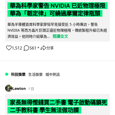
華為科學家警告 NVIDIA 已近物理極限
華為「韜定律」可繞過摩爾定律瓶頸
華為半導體首席科學家廖恒罕見接受近 5 小時專訪，警告
NVIDIA 等西方晶片巨頭正逼近物理極限，傳統製程升級已失經
閱讀全文
濟效益。他同時介紹華為...
1,512
561
分享
↗
科技娛樂
生活娛樂
城中熱話
Lawton
1 日
家長無得慳錢買二手書 電子啟動碼鎖死
二手教科書 學生無法做功課