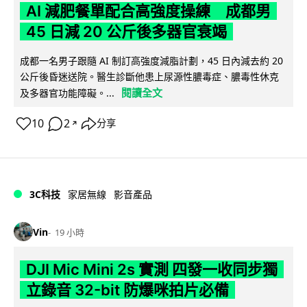
AI 減肥餐單配合高強度操練 成都男
45 日減 20 公斤後多器官衰竭
成都一名男子跟隨 AI 制訂高強度減脂計劃，45 日內減去約 20
公斤後昏迷送院。醫生診斷他患上尿源性膿毒症、膿毒性休克
閱讀全文
及多器官功能障礙。...
10
2
分享
↗
3C科技
家居無線
影音產品
Vin
19 小時
DJI Mic Mini 2s 實測 四發一收同步獨
立錄音 32-bit 防爆咪拍片必備