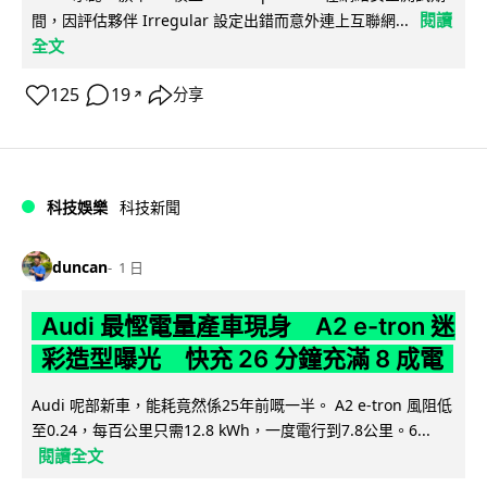
閱讀
間，因評估夥伴 Irregular 設定出錯而意外連上互聯網...
全文
125
19
分享
↗
科技娛樂
科技新聞
duncan
1 日
Audi 最慳電量產車現身 A2 e-tron 迷
彩造型曝光 快充 26 分鐘充滿 8 成電
Audi 呢部新車，能耗竟然係25年前嘅一半。 A2 e-tron 風阻低
至0.24，每百公里只需12.8 kWh，一度電行到7.8公里。6...
閱讀全文