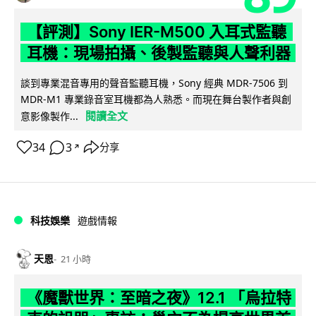
【評測】Sony IER-M500 入耳式監聽
耳機：現場拍攝、後製監聽與人聲利器
談到專業混音專用的聲音監聽耳機，Sony 經典 MDR-7506 到
MDR-M1 專業錄音室耳機都為人熟悉。而現在舞台製作者與創
閱讀全文
意影像製作...
34
3
分享
↗
科技娛樂
遊戲情報
天恩
21 小時
《魔獸世界：至暗之夜》12.1 「烏拉特