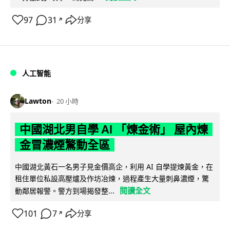
97
31
分享
↗
人工智能
Lawton
20 小時
中國湖北男自學 AI 「煉金術」 屋內煉
金冒濃煙驚動全區
中國湖北黃石一名男子見金價高企，利用 AI 自學提煉黃金，在
租住單位私設高壓爐及作坊冶煉，過程產生大量刺鼻濃煙，驚
閱讀全文
動鄰居報警。警方到場揭發整...
101
7
分享
↗