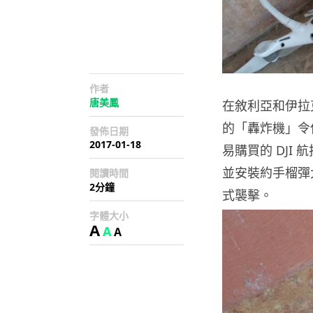
作者
唐美鳳
在敘利亞和伊拉
的「轟炸機」令
發佈日期
2017-01-18
易購買的 DJ
並安裝約手榴彈
閱讀時間
2分鐘
式襲擊。
字體大小
A
A
A