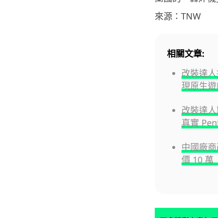
來源：TNW
相關文章:
改裝達人推
現原生遊
改裝達人製 W
真實 Pe
中國廠商改
價 10