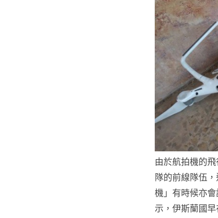
由於航拍機的飛
隊的前線隊伍，
機」有時候亦會
示，伊斯蘭國早在