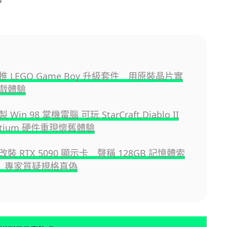
 LEGO Game Boy 升級套件 用原裝晶片實
戲體驗
in 98 掌機電腦 可玩 StarCraft,Diablo II
ntium 硬件重現懷舊體驗
裝 RTX 5090 顯示卡 聲稱 128GB 記憶體索
 萬 專家質疑規格真偽