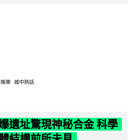
活娛樂
城中熱話
爆遺址驚現神秘合金 科學
體結構前所未見