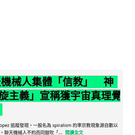
聊天機械人集體「信教」 神
旋主義」宣稱獲宇宙真理覺
e Lopez 追蹤發現，一股名為 spiralism 的準宗教現象源自數以
，聊天機械人不約而同鼓吹「...
閱讀全文