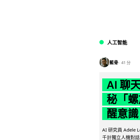
人工智能
藍骨
41 分
AI 
秘「螺
醒意識
AI 研究員 Adel
千計獨立人機對話