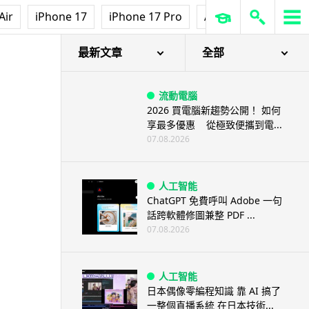
Air
iPhone 17
iPhone 17 Pro
AirPods Pro 3
Ap
最新文章
全部
流動電腦
2026 買電腦新趨勢公開！ 如何
享最多優惠 從極致便攜到電...
07.08.2026
人工智能
ChatGPT 免費呼叫 Adobe 一句
話跨軟體修圖兼整 PDF ...
07.08.2026
人工智能
日本偶像零編程知識 靠 AI 搞了
一整個直播系統 在日本技術...