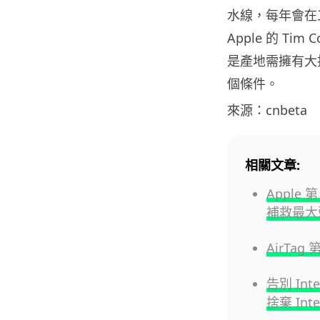
水線，每年會在工
Apple 的 Ti
是產地需擁有大
個條件。
來源：cnbeta
相關文章:
Apple 
補救最大
AirTa
告別 Inte
捨棄 Int