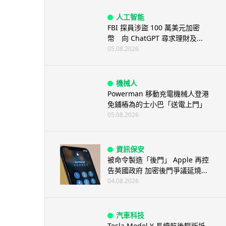
人工智能
FBI 探員涉盜 100 萬美元加密
幣 向 ChatGPT 尋求理財及...
05.08.2026
機械人
Powerman 移動充電機械人登港
免鋪樁為的士小巴「送電上門」
05.08.2026
資訊保安
被命令製造「後門」 Apple 再控
告英國政府 加密後門爭議延燒...
04.08.2026
汽車科技
Tesla Model Y 長續航後驅版抵