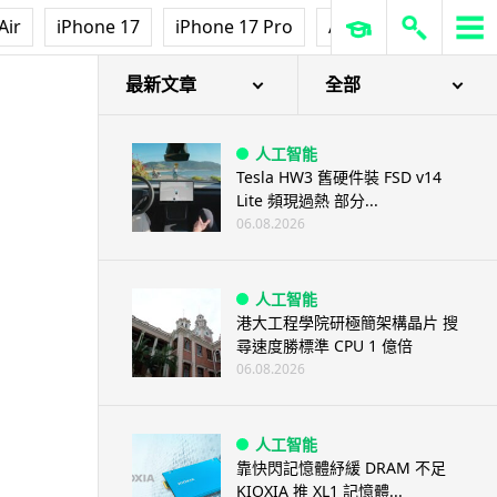
Air
iPhone 17
iPhone 17 Pro
AirPods Pro 3
Ap
最新文章
全部
人工智能
Tesla HW3 舊硬件裝 FSD v14
Lite 頻現過熱 部分...
06.08.2026
人工智能
港大工程學院研極簡架構晶片 搜
尋速度勝標準 CPU 1 億倍
06.08.2026
人工智能
靠快閃記憶體紓緩 DRAM 不足
KIOXIA 推 XL1 記憶體...