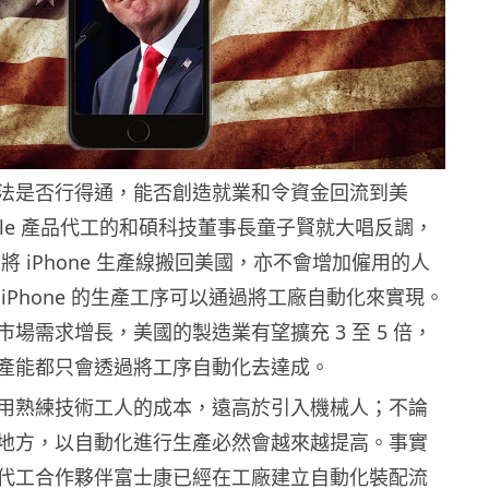
法是否行得通，能否創造就業和令資金回流到美
ple 產品代工的和碩科技董事長童子賢就大唱反調，
e 將 iPhone 生產線搬回美國，亦不會增加僱用的人
iPhone 的生產工序可以通過將工廠自動化來實現。
場需求增長，美國的製造業有望擴充 3 至 5 倍，
產能都只會透過將工序自動化去達成。
用熟練技術工人的成本，遠高於引入機械人；不論
地方，以自動化進行生產必然會越來越提高。事實
 另一代工合作夥伴富士康已經在工廠建立自動化裝配流