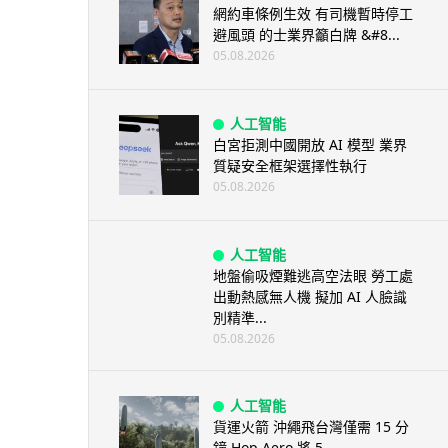
網約車條例生效 有司機暫時停工
避風頭 的士業界籲白牌 &#8...
05.08.2026
人工智能
白宮拒測中國開放 AI 模型 業界
質疑安全框架選擇性執行
05.08.2026
人工智能
地盤偷吸煙難逃高空法眼 勞工處
出動熱感無人機 擬加 AI 人臉識
別精準...
05.08.2026
人工智能
貨運火箭 沖繩飛台灣僅需 15 分
鐘 Hop Aero 將 5...