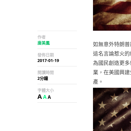
作者
唐美鳳
如無意外特朗普
這名言論惹火的
發佈日期
2017-01-19
為國民創造更多就
業，在美國興建生
閱讀時間
2分鐘
產。
字體大小
A
A
A