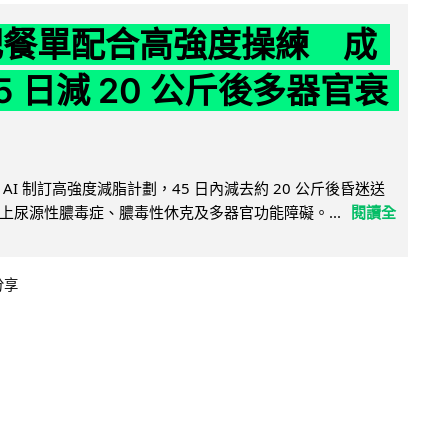
減肥餐單配合高強度操練 成
5 日減 20 公斤後多器官衰
AI 制訂高強度減脂計劃，45 日內減去約 20 公斤後昏迷送
上尿源性膿毒症、膿毒性休克及多器官功能障礙。...
閱讀全
分享