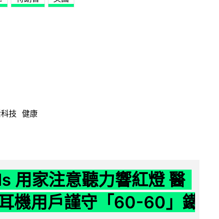
活科技
健康
ods 用家注意聽力響紅燈 醫
耳機用戶謹守「60-60」鐵