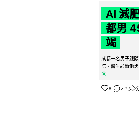
AI 
都男 4
竭
成都一名男子跟隨 
院。醫生診斷他患
文
8
2
↗