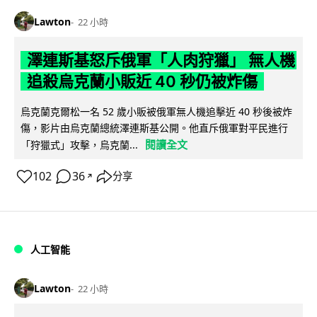
Lawton
22 小時
澤連斯基怒斥俄軍「人肉狩獵」 無人機
追殺烏克蘭小販近 40 秒仍被炸傷
烏克蘭克爾松一名 52 歲小販被俄軍無人機追擊近 40 秒後被炸
傷，影片由烏克蘭總統澤連斯基公開。他直斥俄軍對平民進行
閱讀全文
「狩獵式」攻擊，烏克蘭...
102
36
分享
↗
人工智能
Lawton
22 小時