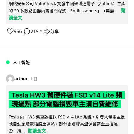
網絡安全公司 VulnCheck 揭發中國智博通電子（Zbtlink）生產
閱
的 20 多款路由器內置後門程式「Endlessdoors」（無盡...
讀全文
956
219
分享
↗
人工智能
arthur
1 日
Tesla HW3 舊硬件裝 FSD v14 Lite 頻
現過熱 部分電腦損毀車主須自費維修
Tesla 向 HW3 舊車款推送 FSD v14 Lite 系統，引發大量車主反
映自動駕駛電腦嚴重過熱，部分更觸發高溫保護甚至直接燒
閱讀全文
毀，須...