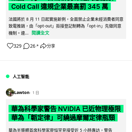
Cold Call 違規企業最高罰 345 萬
法國將於 8 月 11 日起實施新例，全面禁止企業未經消費者同意
致電推銷，由「opt-out」拒接登記制轉為「opt-in」先徵同意
閱讀全文
機制。違...
329
26
分享
↗
人工智能
Lawton
1 日
華為科學家警告 NVIDIA 已近物理極限
華為「韜定律」可繞過摩爾定律瓶頸
華為半導體首席科學家廖恒罕見接受近 5 小時專訪，警告