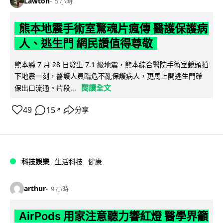
Lawton
5 小時
熊本地震手術室驚魂片瘋傳 醫護保護病
人、逃生門 網民讚值得尊敬
熊本縣 7 月 28 日發生 7.1 級地震，熊本綜合醫院手術室鏡頭拍
下地震一刻，醫護人員臨危不亂保護病人，更馬上開逃生門確
閱讀全文
保出口流通。片段...
49
15
分享
↗
科技娛樂
生活科技
健康
arthur
9 小時
AirPods 用家注意聽力響紅燈 醫學界籲