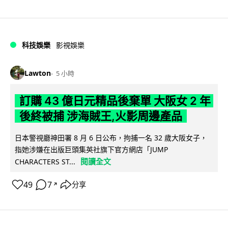
科技娛樂
影視娛樂
Lawton
5 小時
訂購 43 億日元精品後棄單 大阪女 2 年
後終被捕 涉海賊王,火影周邊產品
日本警視廳神田署 8 月 6 日公布，拘捕一名 32 歲大阪女子，
指她涉嫌在出版巨頭集英社旗下官方網店「JUMP
閱讀全文
CHARACTERS ST...
49
7
分享
↗