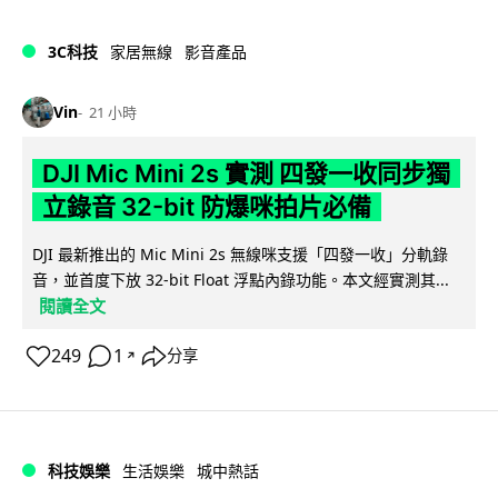
3C科技
家居無線
影音產品
Vin
21 小時
DJI Mic Mini 2s 實測 四發一收同步獨
立錄音 32-bit 防爆咪拍片必備
DJI 最新推出的 Mic Mini 2s 無線咪支援「四發一收」分軌錄
音，並首度下放 32-bit Float 浮點內錄功能。本文經實測其...
閱讀全文
249
1
分享
↗
科技娛樂
生活娛樂
城中熱話