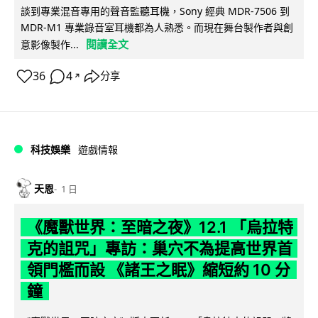
談到專業混音專用的聲音監聽耳機，Sony 經典 MDR-7506 到
MDR-M1 專業錄音室耳機都為人熟悉。而現在舞台製作者與創
閱讀全文
意影像製作...
36
4
分享
↗
科技娛樂
遊戲情報
天恩
1 日
《魔獸世界：至暗之夜》12.1 「烏拉特
克的詛咒」專訪：巢穴不為提高世界首
領門檻而設 《諸王之眠》縮短約 10 分
鐘