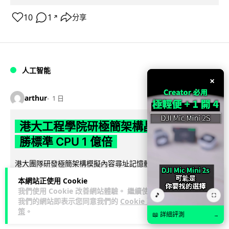
10
1
分享
↗
人工智能
×
arthur
1 日
港大工程學院研極簡架構晶片 搜尋速度
勝標準 CPU 1 億倍
港大團隊研發極簡架構模擬內容尋址記憶體（CAM）晶片，用
二硫化鉬及半金屬銻克服傳輸瓶頸，漢明距離計算速度比標準
本網站正使用 Cookie
閱讀全文
CPU快1億倍，每次搜尋耗能低...
我們使用 Cookie 改善網站體驗。 繼續使用
🎵
⛶
我們的網站即表示您同意我們的
Cookie 政
43
20
分享
↗
策
。
📖 詳細評測
→