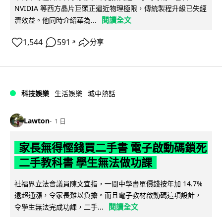
NVIDIA 等西方晶片巨頭正逼近物理極限，傳統製程升級已失經
閱讀全文
濟效益。他同時介紹華為...
1,544
591
分享
↗
科技娛樂
生活娛樂
城中熱話
Lawton
1 日
家長無得慳錢買二手書 電子啟動碼鎖死
二手教科書 學生無法做功課
社福界立法會議員陳文宜指，一間中學書單價錢按年加 14.7%
遠超通漲，令家長難以負擔。而且電子教材啟動碼這項設計，
閱讀全文
令學生無法完成功課，二手...