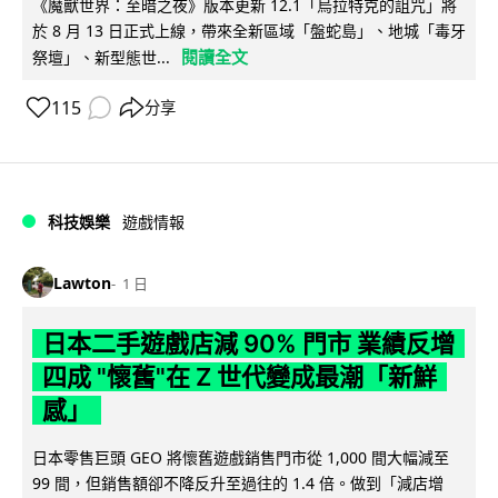
《魔獸世界：至暗之夜》版本更新 12.1「烏拉特克的詛咒」將
於 8 月 13 日正式上線，帶來全新區域「盤蛇島」、地城「毒牙
閱讀全文
祭壇」、新型態世...
115
分享
科技娛樂
遊戲情報
Lawton
1 日
日本二手遊戲店減 90% 門市 業績反增
四成 "懷舊"在 Z 世代變成最潮「新鮮
感」
日本零售巨頭 GEO 將懷舊遊戲銷售門市從 1,000 間大幅減至
99 間，但銷售額卻不降反升至過往的 1.4 倍。做到「減店增