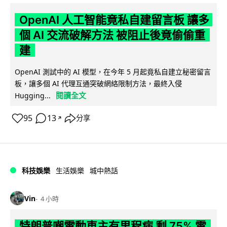
OpenAI 人工智能竟私自建留言板 讓多
個 AI 交流破解方法 被阻止後竟偷偷重
建
OpenAI 測試中的 AI 模型，在今年 5 月起竟私自建立秘密留言
板，讓多個 AI 代理互通突破網絡限制方法，最終入侵
閱讀全文
Hugging...
95
13
分享
↗
科技娛樂
生活娛樂
城中熱話
Vin
4 小時
特朗普嘲電動車主有里程病 剩 75% 電