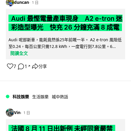
duncan
1 日
Audi 最慳電量產車現身 A2 e-tron 迷
彩造型曝光 快充 26 分鐘充滿 8 成電
Audi 呢部新車，能耗竟然係25年前嘅一半。 A2 e-tron 風阻低
至0.24，每百公里只需12.8 kWh，一度電行到7.8公里。6...
閱讀全文
7
1
分享
↗
科技娛樂
生活娛樂
城中熱話
Vin
1 日
法國 8 月 11 日出新例 未經同意嚴禁