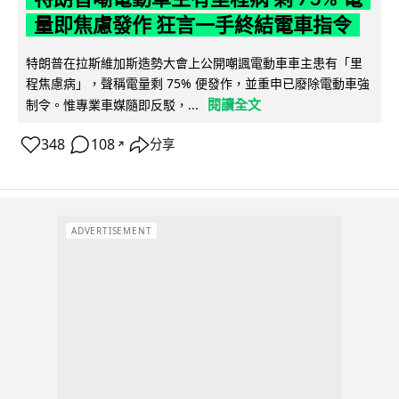
量即焦慮發作 狂言一手終結電車指令
特朗普在拉斯維加斯造勢大會上公開嘲諷電動車車主患有「里
程焦慮病」，聲稱電量剩 75% 便發作，並重申已廢除電動車強
閱讀全文
制令。惟專業車媒隨即反駁，...
348
108
分享
↗
ADVERTISEMENT