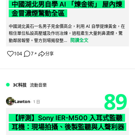
中國湖北男自學 AI 「煉金術」 屋內煉
金冒濃煙驚動全區
中國湖北黃石一名男子見金價高企，利用 AI 自學提煉黃金，在
租住單位私設高壓爐及作坊冶煉，過程產生大量刺鼻濃煙，驚
閱讀全文
動鄰居報警。警方到場揭發整...
104
7
分享
↗
3C科技
流動音樂
89
Lawton
1 日
【評測】Sony IER-M500 入耳式監聽
耳機：現場拍攝、後製監聽與人聲利器