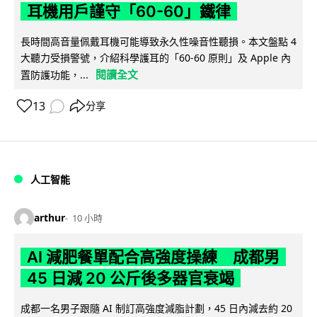
耳機用戶謹守「60-60」鐵律
長時間高音量佩戴耳機可能導致永久性噪音性聽損。本文盤點 4
大聽力受損警號，介紹科學護耳的「60-60 原則」及 Apple 內
閱讀全文
置防護功能，...
13
分享
人工智能
arthur
10 小時
AI 減肥餐單配合高強度操練 成都男
45 日減 20 公斤後多器官衰竭
成都一名男子跟隨 AI 制訂高強度減脂計劃，45 日內減去約 20