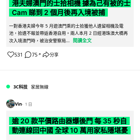
港夫婦澳門的士拾相機 據為己有被的士
Cam 睇到 2 個月後再入境被捕
一對香港夫婦今年 5 月遊澳門乘的士拾獲他人遺留相機及電
池，拾遺不報並帶返香港自用。兩人本月 2 日經港珠澳大橋再
閱讀全文
次入境澳門時，被治安警察局...
531
75
分享
↗
3C科技
家居無線
Vin
1 日
逾 20 款平價路由器爆後門 每 35 秒自
動連線回中國 全球 10 萬用家私隱堪憂