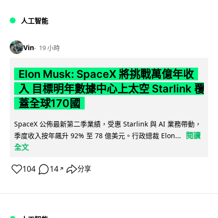
人工智能
Vin
19 小時
Elon Musk: SpaceX 將挑戰萬億年收
入 目標明年數據中心上太空 Starlink 覆
蓋全球170國
SpaceX 公佈最新第二季業績，受惠 Starlink 與 AI 業務帶動，
閱讀
季度收入按年飆升 92% 至 78 億美元。行政總裁 Elon...
全文
104
14
分享
↗