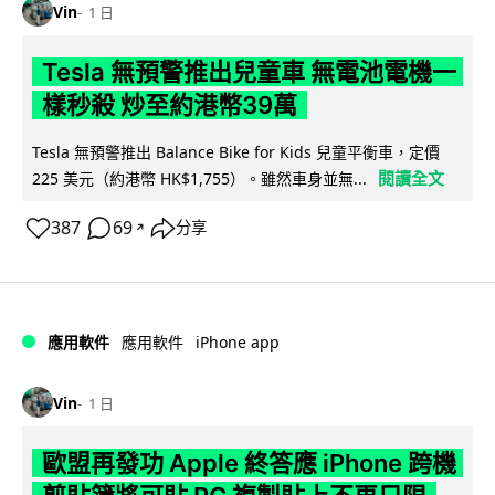
Vin
1 日
Tesla 無預警推出兒童車 無電池電機一
樣秒殺 炒至約港幣39萬
Tesla 無預警推出 Balance Bike for Kids 兒童平衡車，定價
閱讀全文
225 美元（約港幣 HK$1,755）。雖然車身並無...
387
69
分享
↗
iPhone app
應用軟件
應用軟件
Vin
1 日
歐盟再發功 Apple 終答應 iPhone 跨機