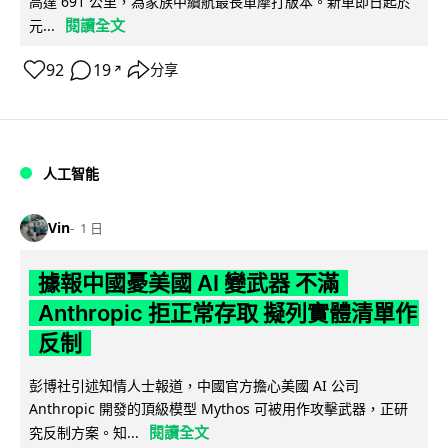
高達 691 公里，為家族中續航最長單摩打版本。新車即日起於
閱讀全文
元...
92
19
分享
↗
人工智能
Vin
1 日
據報中國憂美國 AI 變武器 不滿
Anthropic 拒正常存取 擬列實體清單作
反制
彭博社引述知情人士報道，中國官方擔心美國 AI 公司
Anthropic 開發的頂級模型 Mythos 可被用作攻擊武器，正研
閱讀全文
究反制方案。知...