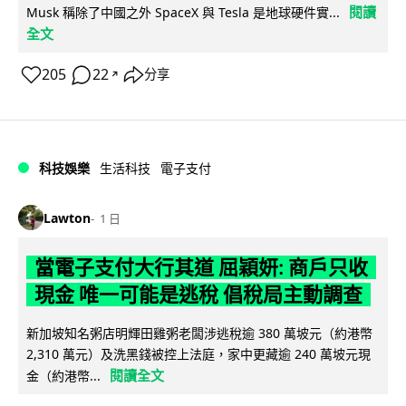
閱讀
Musk 稱除了中國之外 SpaceX 與 Tesla 是地球硬件實...
全文
205
22
分享
↗
科技娛樂
生活科技
電子支付
Lawton
1 日
當電子支付大行其道 屈穎妍: 商戶只收
現金 唯一可能是逃稅 倡稅局主動調查
新加坡知名粥店明輝田雞粥老闆涉逃稅逾 380 萬坡元（約港幣
2,310 萬元）及洗黑錢被控上法庭，家中更藏逾 240 萬坡元現
閱讀全文
金（約港幣...