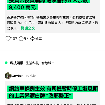
擬貨幣投資騙局 港澳警拘 8 人涉款
9,400 萬元
香港警方聯同澳門司警搗破以養生咖啡生意包裝的虛擬貨幣投
資騙局 Fun Coffee，兩地共拘捕 8 人，接獲逾 200 宗舉報，涉
閱讀全文
款 9,4...
107
9
分享
↗
科技娛樂
生活科技
智慧城市
Lawton
19 小時
網約車條例生效 有司機暫時停工避風頭
的士業界籲白牌 "改邪歸正"