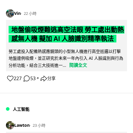
Vin
22 小時
地盤偷吸煙難逃高空法眼 勞工處出動熱
感無人機 擬加 AI 人臉識別精準執法
勞工處投入配備熱感應鏡頭的小型無人機進行高空巡邏以打擊
地盤違例吸煙，並正研究於未來一年內引入 AI 人臉識別與行為
閱讀全文
分析功能，結合三大技術進一...
227
53
分享
↗
人工智能
Lawton
23 小時