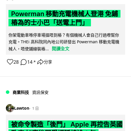
Powerman 移動充電機械人登港 免鋪
樁為的士小巴「送電上門」
你架電動車喺停車場搵唔到樁？有個機械人會自己行過嚟幫你
充電。THEi 高科院同內地公司研發出 Powerman 移動充電機
閱讀全文
械人，唔使鋪線裝樁...
28
14
分享
↗
商業科技
資訊保安
Lawton
1 日
被命令製造「後門」 Apple 再控告英國