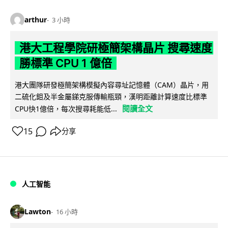
arthur
3 小時
港大工程學院研極簡架構晶片 搜尋速度
勝標準 CPU 1 億倍
港大團隊研發極簡架構模擬內容尋址記憶體（CAM）晶片，用
二硫化鉬及半金屬銻克服傳輸瓶頸，漢明距離計算速度比標準
閱讀全文
CPU快1億倍，每次搜尋耗能低...
15
分享
人工智能
Lawton
16 小時