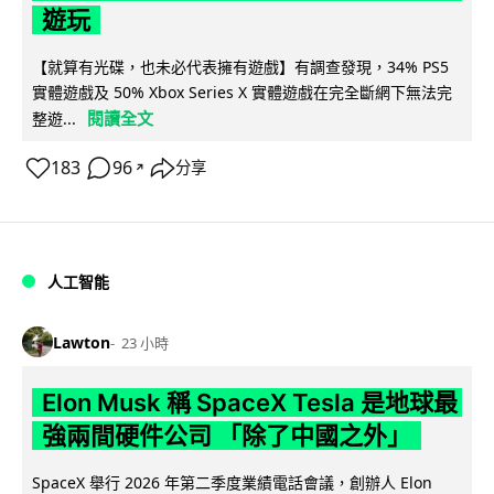
遊玩
【就算有光碟，也未必代表擁有遊戲】有調查發現，34% PS5
實體遊戲及 50% Xbox Series X 實體遊戲在完全斷網下無法完
閱讀全文
整遊...
183
96
分享
↗
人工智能
Lawton
23 小時
Elon Musk 稱 SpaceX Tesla 是地球最
強兩間硬件公司 「除了中國之外」
SpaceX 舉行 2026 年第二季度業績電話會議，創辦人 Elon