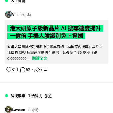
人工智能
Vin
19 小時
港大研原子級新晶片 AI 搜尋速度提升
一億倍 手機人臉識別免上雲端
香港大學團隊成功研發原子級厚度的「模擬存內搜尋」晶片，
比傳統 CPU 搜尋速度快約 1 億倍，延遲低至 36 皮秒（即
閱讀全文
0.00000000...
311
62
分享
↗
科技娛樂
生活科技
旅遊
Lawton
19 小時