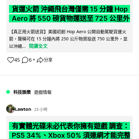
貨運火箭 沖繩飛台灣僅需 15 分鐘 Hop
Aero 將 550 磅貨物運送至 725 公里外
【真正用火箭送貨】美國初創 Hop Aero 公開自動駕駛貨運火
箭，聲稱可在 15 分鐘內將 250 公斤物資投送 750 公里外，並
閱讀全文
以沖繩...
45
6
分享
↗
科技娛樂
遊戲情報
Lawton
23 小時
有實體光碟未必代表你擁有遊戲 調查：
PS5 34%、Xbox 50% 須連網才能完整