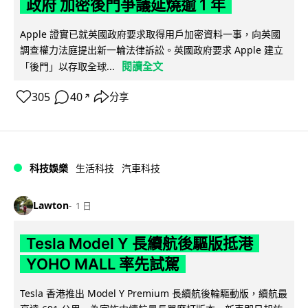
政府 加密後門爭議延燒逾 1 年
Apple 證實已就英國政府要求取得用戶加密資料一事，向英國
調查權力法庭提出新一輪法律訴訟。英國政府要求 Apple 建立
閱讀全文
「後門」以存取全球...
305
40
分享
↗
科技娛樂
生活科技
汽車科技
Lawton
1 日
Tesla Model Y 長續航後驅版抵港
YOHO MALL 率先試駕
Tesla 香港推出 Model Y Premium 長續航後輪驅動版，續航最