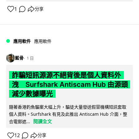
1
分享
應用軟件
應用軟件
藍骨
1 日
詐騙短訊源源不絕背後是個人資料外
洩 Surfshark Antiscam Hub 由源頭
減少數據曝光
隨著香港釣魚騙案大幅上升，騙徒大量發送假冒機構短訊套取
個人資料。Surfshark 有見及此推出 Antiscam Hub 介面，整
閱讀全文
合電郵遮...
12
分享