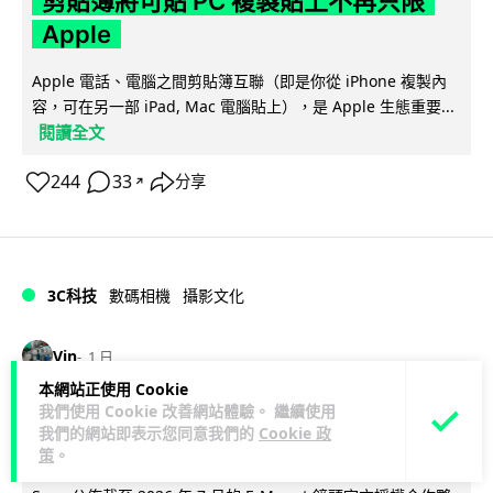
剪貼簿將可貼 PC 複製貼上不再只限
Apple
Apple 電話、電腦之間剪貼簿互聯（即是你從 iPhone 複製內
容，可在另一部 iPad, Mac 電腦貼上），是 Apple 生態重要...
閱讀全文
244
33
分享
↗
3C科技
數碼相機
攝影文化
Vin
1 日
本網站正使用 Cookie
我們使用 Cookie 改善網站體驗。 繼續使用
Sony 授權鏡頭名單公佈 中國廠平價鏡
我們的網站即表示您同意我們的
Cookie 政
頭全數缺席 Nikon 已告唯卓仕侵權
策
。