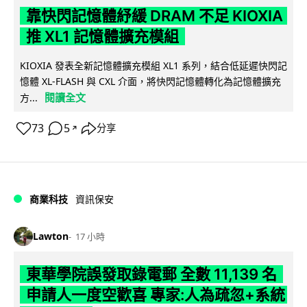
靠快閃記憶體紓緩 DRAM 不足 KIOXIA
推 XL1 記憶體擴充模組
KIOXIA 發表全新記憶體擴充模組 XL1 系列，結合低延遲快閃記
憶體 XL-FLASH 與 CXL 介面，將快閃記憶體轉化為記憶體擴充
閱讀全文
方...
73
5
分享
↗
商業科技
資訊保安
Lawton
17 小時
東華學院誤發取錄電郵 全數 11,139 名
申請人一度空歡喜 專家:人為疏忽+系統