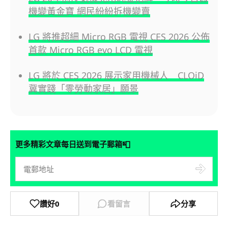
機變黃金寶 網民紛紛拆機變賣
LG 將推超細 Micro RGB 電視 CES 2026 公佈
首款 Micro RGB evo LCD 電視
LG 將於 CES 2026 展示家用機械人 CLOiD
冀實踐「零勞動家居」願景
📮
更多精彩文章每日送到電子郵箱
讚好
0
看留言
分享