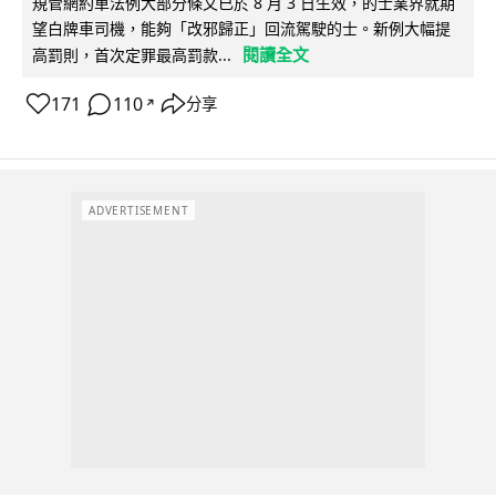
規管網約車法例大部分條文已於 8 月 3 日生效，的士業界就期
望白牌車司機，能夠「改邪歸正」回流駕駛的士。新例大幅提
閱讀全文
高罰則，首次定罪最高罰款...
171
110
分享
↗
ADVERTISEMENT