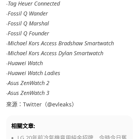
‧Tag Heuer Connected
‧Fossil Q Wander
‧Fossil Q Marshal
‧Fossil Q Founder
‧Michael Kors Access Bradshaw Smartwatch
‧Michael Kors Access Dylan Smartwatch
‧Huawei Watch
‧Huawei Watch Ladies
‧Asus ZenWatch 2
‧Asus ZenWatch 3
來源：Twitter（@evleaks）
相關文章:
LG 20年前冷氣機竟用純金招牌 今時今日舊