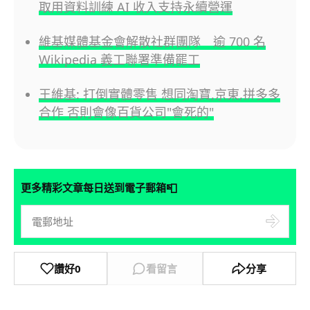
取用資料訓練 AI 收入支持永續營運
維基媒體基金會解散社群團隊 逾 700 名
Wikipedia 義工聯署準備罷工
王維基: 打倒實體零售 想同淘寶,京東,拼多多
合作 否則會像百貨公司"會死的"
📮
更多精彩文章每日送到電子郵箱
讚好
0
看留言
分享