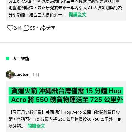
勞工處投入配備熱感應鏡頭的小型無人機進行高空巡邏以打擊
地盤違例吸煙，並正研究於未來一年內引入 AI 人臉識別與行為
閱讀全文
分析功能，結合三大技術進一...
244
55
分享
↗
人工智能
Lawton
1 日
貨運火箭 沖繩飛台灣僅需 15 分鐘 Hop
Aero 將 550 磅貨物運送至 725 公里外
【真正用火箭送貨】美國初創 Hop Aero 公開自動駕駛貨運火
箭，聲稱可在 15 分鐘內將 250 公斤物資投送 750 公里外，並
閱讀全文
以沖繩...