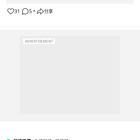
31
5
分享
↗
ADVERTISEMENT