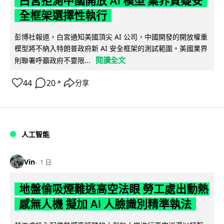
白宮拒測中國開放 AI 模型 業界質疑安
全框架選擇性執行
彭博社報道，白宮通知美國頂尖 AI 公司，中國開發的開放權重
模型將不納入特朗普政府新 AI 安全框架的測試範圍。美國業界
閱讀全文
則聯署呼籲政府不要限...
44
20
分享
↗
人工智能
Vin
1 日
地盤偷吸煙難逃高空法眼 勞工處出動熱
感無人機 擬加 AI 人臉識別精準執法