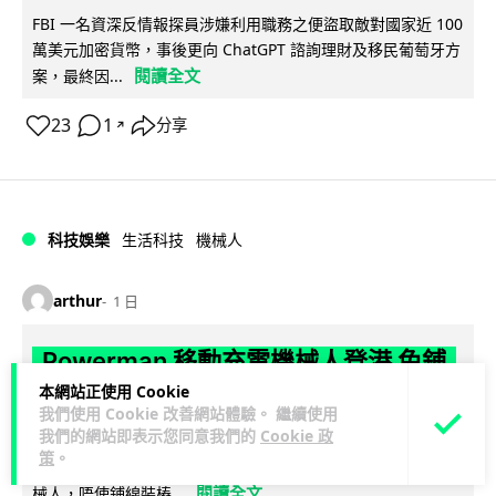
FBI 一名資深反情報探員涉嫌利用職務之便盜取敵對國家近 100
萬美元加密貨幣，事後更向 ChatGPT 諮詢理財及移民葡萄牙方
閱讀全文
案，最終因...
23
1
分享
↗
科技娛樂
生活科技
機械人
arthur
1 日
Powerman 移動充電機械人登港 免鋪
樁為的士小巴「送電上門」
本網站正使用 Cookie
我們使用 Cookie 改善網站體驗。 繼續使用
我們的網站即表示您同意我們的
Cookie 政
你架電動車喺停車場搵唔到樁？有個機械人會自己行過嚟幫你
策
。
充電。THEi 高科院同內地公司研發出 Powerman 移動充電機
閱讀全文
械人，唔使鋪線裝樁...