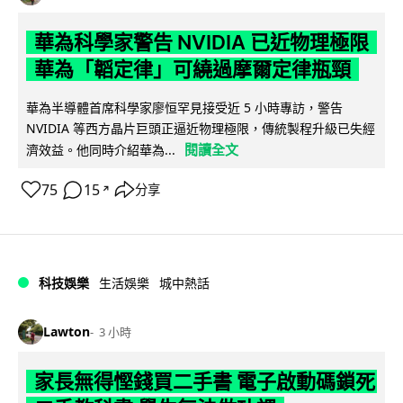
華為科學家警告 NVIDIA 已近物理極限
華為「韜定律」可繞過摩爾定律瓶頸
華為半導體首席科學家廖恒罕見接受近 5 小時專訪，警告
NVIDIA 等西方晶片巨頭正逼近物理極限，傳統製程升級已失經
閱讀全文
濟效益。他同時介紹華為...
75
15
分享
↗
科技娛樂
生活娛樂
城中熱話
Lawton
3 小時
家長無得慳錢買二手書 電子啟動碼鎖死