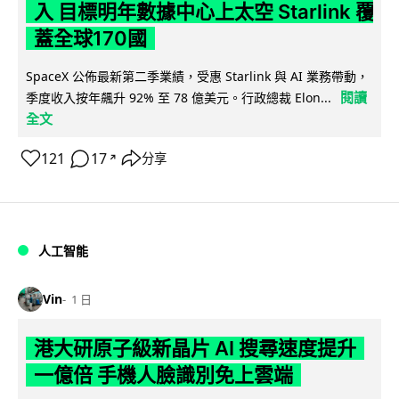
入 目標明年數據中心上太空 Starlink 覆
蓋全球170國
SpaceX 公佈最新第二季業績，受惠 Starlink 與 AI 業務帶動，
閱讀
季度收入按年飆升 92% 至 78 億美元。行政總裁 Elon...
全文
121
17
分享
↗
人工智能
Vin
1 日
港大研原子級新晶片 AI 搜尋速度提升
一億倍 手機人臉識別免上雲端