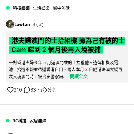
科技娛樂
生活娛樂
城中熱話
Lawton
4 小時
港夫婦澳門的士拾相機 據為己有被的士
Cam 睇到 2 個月後再入境被捕
一對香港夫婦今年 5 月遊澳門乘的士拾獲他人遺留相機及電
池，拾遺不報並帶返香港自用。兩人本月 2 日經港珠澳大橋再
閱讀全文
次入境澳門時，被治安警察局...
210
33
分享
↗
3C科技
家居無線