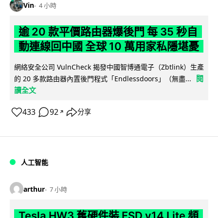
Vin
4 小時
逾 20 款平價路由器爆後門 每 35 秒自
動連線回中國 全球 10 萬用家私隱堪憂
網絡安全公司 VulnCheck 揭發中國智博通電子（Zbtlink）生產
閱
的 20 多款路由器內置後門程式「Endlessdoors」（無盡...
讀全文
433
92
分享
↗
人工智能
arthur
7 小時
Tesla HW3 舊硬件裝 FSD v14 Lite 頻