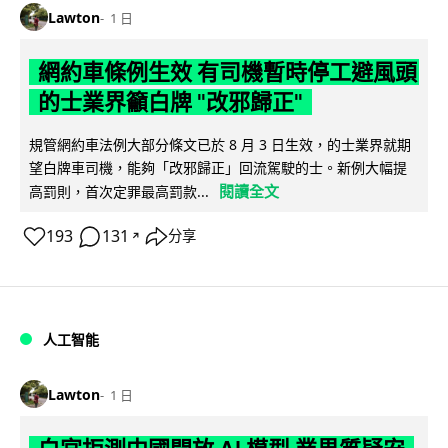
Lawton
1 日
網約車條例生效 有司機暫時停工避風頭
的士業界籲白牌 "改邪歸正"
規管網約車法例大部分條文已於 8 月 3 日生效，的士業界就期
望白牌車司機，能夠「改邪歸正」回流駕駛的士。新例大幅提
閱讀全文
高罰則，首次定罪最高罰款...
193
131
分享
↗
人工智能
Lawton
1 日