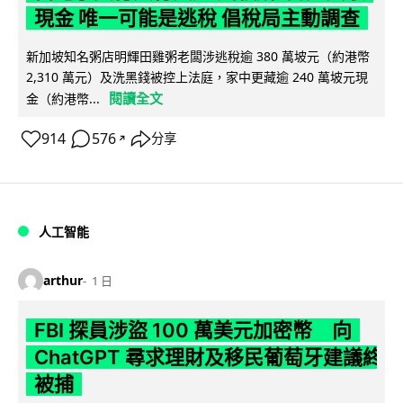
現金 唯一可能是逃稅 倡稅局主動調查
新加坡知名粥店明輝田雞粥老闆涉逃稅逾 380 萬坡元（約港幣
2,310 萬元）及洗黑錢被控上法庭，家中更藏逾 240 萬坡元現
閱讀全文
金（約港幣...
914
576
分享
↗
人工智能
arthur
1 日
FBI 探員涉盜 100 萬美元加密幣 向
ChatGPT 尋求理財及移民葡萄牙建議終
被捕