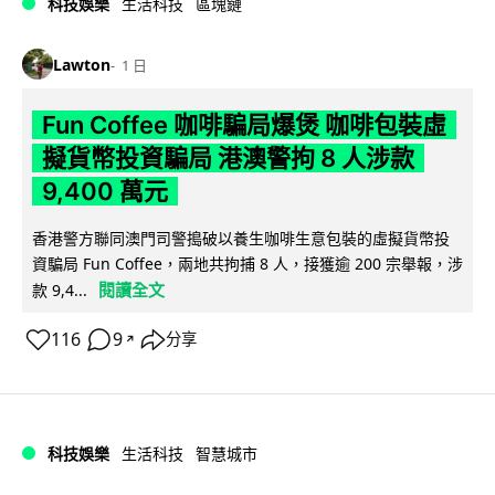
科技娛樂
生活科技
區塊鏈
Lawton
1 日
Fun Coffee 咖啡騙局爆煲 咖啡包裝虛
擬貨幣投資騙局 港澳警拘 8 人涉款
9,400 萬元
香港警方聯同澳門司警搗破以養生咖啡生意包裝的虛擬貨幣投
資騙局 Fun Coffee，兩地共拘捕 8 人，接獲逾 200 宗舉報，涉
閱讀全文
款 9,4...
116
9
分享
↗
科技娛樂
生活科技
智慧城市