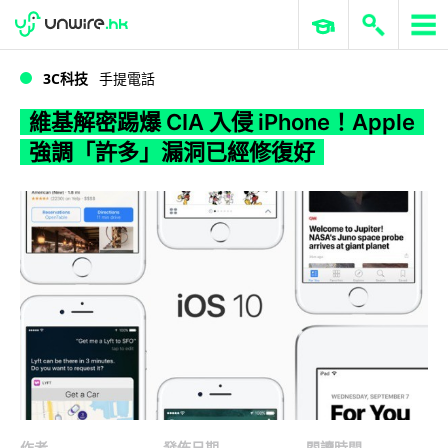
WWDC 2026
GenAI 與雲端科技專區
ERP 與商業 AI
維基解密踢爆 CIA 入侵 iPhone！Apple 強調「許多」漏洞已經修復好
3C科技
手提電話
維基解密踢爆 CIA 入侵 iPhone！Apple
強調「許多」漏洞已經修復好
作者
發佈日期
閱讀時間