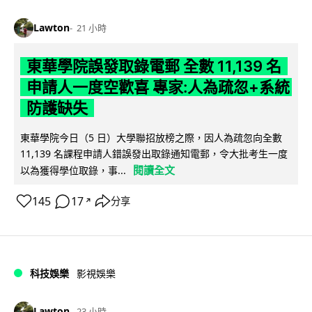
Lawton
21 小時
東華學院誤發取錄電郵 全數 11,139 名
申請人一度空歡喜 專家:人為疏忽+系統
防護缺失
東華學院今日（5 日）大學聯招放榜之際，因人為疏忽向全數
11,139 名課程申請人錯誤發出取錄通知電郵，令大批考生一度
閱讀全文
以為獲得學位取錄，事...
145
17
分享
↗
科技娛樂
影視娛樂
Lawton
23 小時