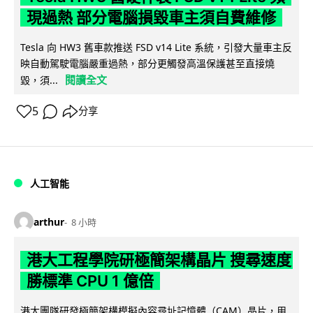
現過熱 部分電腦損毀車主須自費維修
Tesla 向 HW3 舊車款推送 FSD v14 Lite 系統，引發大量車主反
映自動駕駛電腦嚴重過熱，部分更觸發高溫保護甚至直接燒
閱讀全文
毀，須...
5
分享
人工智能
arthur
8 小時
港大工程學院研極簡架構晶片 搜尋速度
勝標準 CPU 1 億倍
港大團隊研發極簡架構模擬內容尋址記憶體（CAM）晶片，用