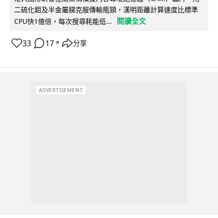
二硫化鉬及半金屬銻克服傳輸瓶頸，漢明距離計算速度比標準
閱讀全文
CPU快1億倍，每次搜尋耗能低...
33
17
分享
↗
ADVERTISEMENT