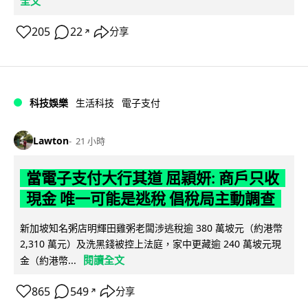
全文
205
22
分享
↗
科技娛樂
生活科技
電子支付
Lawton
21 小時
當電子支付大行其道 屈穎妍: 商戶只收
現金 唯一可能是逃稅 倡稅局主動調查
新加坡知名粥店明輝田雞粥老闆涉逃稅逾 380 萬坡元（約港幣
2,310 萬元）及洗黑錢被控上法庭，家中更藏逾 240 萬坡元現
閱讀全文
金（約港幣...
865
549
分享
↗