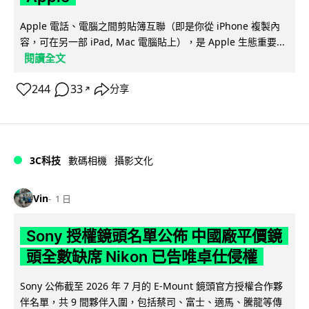
Apple 電話、電腦之間剪貼簿互聯（即是你從 iPhone 複製內
容，可在另一部 iPad, Mac 電腦貼上），是 Apple 生態重要...
閱讀全文
244
33
分享
↗
3C科技
數碼相機
攝影文化
Vin
1 日
Sony 授權鏡頭名單公佈 中國廠平價鏡
頭全數缺席 Nikon 已告唯卓仕侵權
Sony 公佈截至 2026 年 7 月的 E-Mount 鏡頭官方授權合作夥
伴名單，共 9 間夥伴入圍，包括蔡司、富士、適馬、騰龍等傳