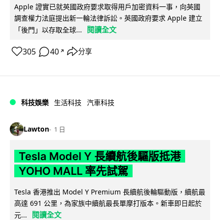
Apple 證實已就英國政府要求取得用戶加密資料一事，向英國
調查權力法庭提出新一輪法律訴訟。英國政府要求 Apple 建立
閱讀全文
「後門」以存取全球...
305
40
分享
↗
科技娛樂
生活科技
汽車科技
Lawton
1 日
Tesla Model Y 長續航後驅版抵港
YOHO MALL 率先試駕
Tesla 香港推出 Model Y Premium 長續航後輪驅動版，續航最
高達 691 公里，為家族中續航最長單摩打版本。新車即日起於
閱讀全文
元...