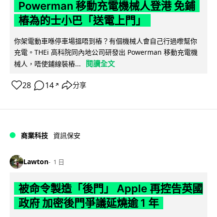
Powerman 移動充電機械人登港 免鋪
樁為的士小巴「送電上門」
你架電動車喺停車場搵唔到樁？有個機械人會自己行過嚟幫你
充電。THEi 高科院同內地公司研發出 Powerman 移動充電機
閱讀全文
械人，唔使鋪線裝樁...
28
14
分享
↗
商業科技
資訊保安
Lawton
1 日
被命令製造「後門」 Apple 再控告英國
政府 加密後門爭議延燒逾 1 年