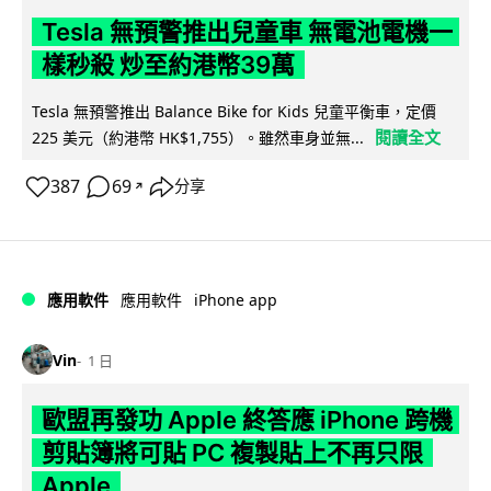
Tesla 無預警推出兒童車 無電池電機一
樣秒殺 炒至約港幣39萬
Tesla 無預警推出 Balance Bike for Kids 兒童平衡車，定價
閱讀全文
225 美元（約港幣 HK$1,755）。雖然車身並無...
387
69
分享
↗
iPhone app
應用軟件
應用軟件
Vin
1 日
歐盟再發功 Apple 終答應 iPhone 跨機
剪貼簿將可貼 PC 複製貼上不再只限
Apple