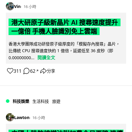
Vin
16 小時
港大研原子級新晶片 AI 搜尋速度提升
一億倍 手機人臉識別免上雲端
香港大學團隊成功研發原子級厚度的「模擬存內搜尋」晶片，
比傳統 CPU 搜尋速度快約 1 億倍，延遲低至 36 皮秒（即
閱讀全文
0.00000000...
311
62
分享
↗
科技娛樂
生活科技
旅遊
Lawton
16 小時