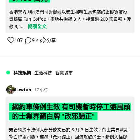
香港警方聯同澳門司警搗破以養生咖啡生意包裝的虛擬貨幣投
資騙局 Fun Coffee，兩地共拘捕 8 人，接獲逾 200 宗舉報，涉
閱讀全文
款 9,4...
107
9
分享
↗
科技娛樂
生活科技
智慧城市
Lawton
17 小時
網約車條例生效 有司機暫時停工避風頭
的士業界籲白牌 "改邪歸正"
規管網約車法例大部分條文已於 8 月 3 日生效，的士業界就期
望白牌車司機，能夠「改邪歸正」回流駕駛的士。新例大幅提