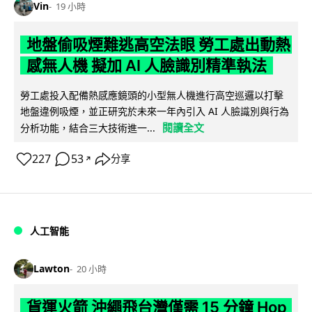
Vin
19 小時
地盤偷吸煙難逃高空法眼 勞工處出動熱
感無人機 擬加 AI 人臉識別精準執法
勞工處投入配備熱感應鏡頭的小型無人機進行高空巡邏以打擊
地盤違例吸煙，並正研究於未來一年內引入 AI 人臉識別與行為
閱讀全文
分析功能，結合三大技術進一...
227
53
分享
↗
人工智能
Lawton
20 小時
貨運火箭 沖繩飛台灣僅需 15 分鐘 Hop