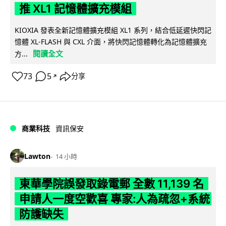
推 XL1 記憶體擴充模組
KIOXIA 發表全新記憶體擴充模組 XL1 系列，結合低延遲快閃記
憶體 XL-FLASH 與 CXL 介面，將快閃記憶體轉化為記憶體擴充
閱讀全文
方...
73
5
分享
↗
商業科技
資訊保安
Lawton
14 小時
東華學院誤發取錄電郵 全數 11,139 名
申請人一度空歡喜 專家:人為疏忽+系統
防護缺失