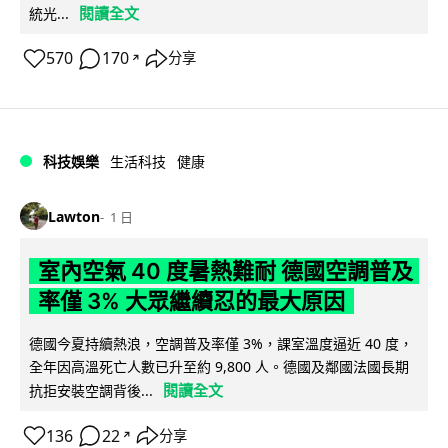
閱讀全文
統光...
570
170
分享
↗
科技娛樂
生活科技
健康
Lawton
1 日
室內空氣 40 度暑熱難耐 德國空調普及
率僅 3% 大眾繼續忍的最大原因
德國今夏持續熱浪，空調普及率僅 3%，課室溫度逼近 40 度，
全年因高溫死亡人數已升至約 9,800 人。德國及鄰國法國長期
閱讀全文
抗拒安裝空調背後...
136
22
分享
↗