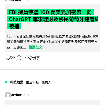
FBI 探員涉盜 100 萬美元加密幣 向
ChatGPT 尋求理財及移民葡萄牙建議終
被捕
FBI 一名資深反情報探員涉嫌利用職務之便盜取敵對國家近 100
萬美元加密貨幣，事後更向 ChatGPT 諮詢理財及移民葡萄牙方
閱讀全文
案，最終因...
22
1
分享
↗
科技娛樂
生活科技
機械人
arthur
1 日