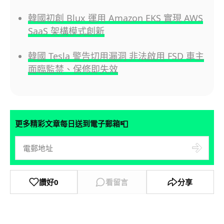
韓國初創 Blux 運用 Amazon EKS 實現 AWS
SaaS 架構模式創新
韓國 Tesla 警告切用漏洞 非法啟用 FSD 車主
面臨監禁、保修即失效
📮
更多精彩文章每日送到電子郵箱
讚好
0
看留言
分享