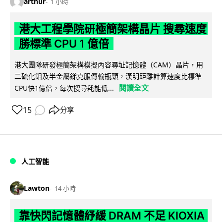
arthur
1 小時
港大工程學院研極簡架構晶片 搜尋速度
勝標準 CPU 1 億倍
港大團隊研發極簡架構模擬內容尋址記憶體（CAM）晶片，用
二硫化鉬及半金屬銻克服傳輸瓶頸，漢明距離計算速度比標準
閱讀全文
CPU快1億倍，每次搜尋耗能低...
15
分享
人工智能
Lawton
14 小時
靠快閃記憶體紓緩 DRAM 不足 KIOXIA