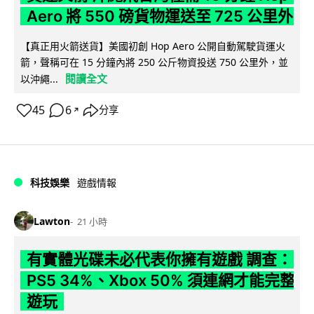
Aero 將 550 磅貨物運送至 725 公里外
【真正用火箭送貨】美國初創 Hop Aero 公開自動駕駛貨運火
箭，聲稱可在 15 分鐘內將 250 公斤物資投送 750 公里外，並
閱讀全文
以沖繩...
45
6
分享
↗
科技娛樂
遊戲情報
Lawton
21 小時
有實體光碟未必代表你擁有遊戲 調查：
PS5 34%、Xbox 50% 須連網才能完整
遊玩