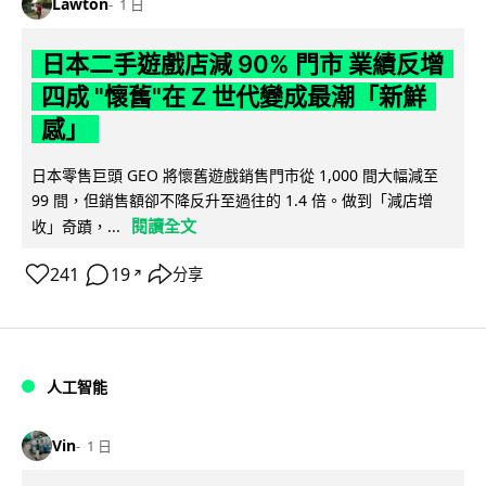
Lawton
1 日
日本二手遊戲店減 90% 門市 業績反增
四成 "懷舊"在 Z 世代變成最潮「新鮮
感」
日本零售巨頭 GEO 將懷舊遊戲銷售門市從 1,000 間大幅減至
99 間，但銷售額卻不降反升至過往的 1.4 倍。做到「減店增
閱讀全文
收」奇蹟，...
241
19
分享
↗
人工智能
Vin
1 日