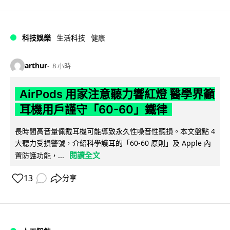
科技娛樂
生活科技
健康
arthur
8 小時
AirPods 用家注意聽力響紅燈 醫學界籲
耳機用戶謹守「60-60」鐵律
長時間高音量佩戴耳機可能導致永久性噪音性聽損。本文盤點 4
大聽力受損警號，介紹科學護耳的「60-60 原則」及 Apple 內
閱讀全文
置防護功能，...
13
分享