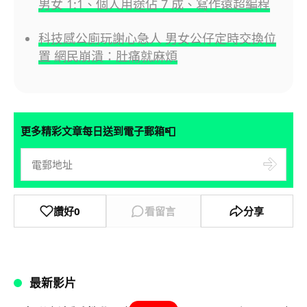
男女 1:1、個人用途佔 7 成、寫作遠超編程
科技感公廁玩謝心急人 男女公仔定時交換位
置 網民崩潰：肚痛就麻煩
📮
更多精彩文章每日送到電子郵箱
讚好
0
看留言
分享
最新影片