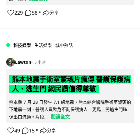
229
58
分享
↗
科技娛樂
生活娛樂
城中熱話
Lawton
5 小時
熊本地震手術室驚魂片瘋傳 醫護保護病
人、逃生門 網民讚值得尊敬
熊本縣 7 月 28 日發生 7.1 級地震，熊本綜合醫院手術室鏡頭拍
下地震一刻，醫護人員臨危不亂保護病人，更馬上開逃生門確
閱讀全文
保出口流通。片段...
49
15
分享
↗