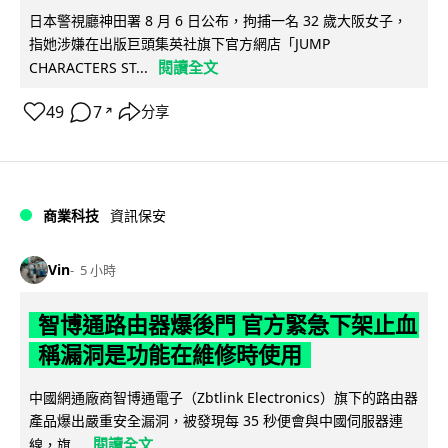
日本警視廳神田署 8 月 6 日公布，拘捕一名 32 歲大阪女子，
指她涉嫌在出版巨頭集英社旗下官方網店「JUMP
閱讀全文
CHARACTERS ST...
49
7
分享
↗
商業科技
資訊保安
Vin
5 小時
智博通路由器爆後門 官方緊急下架止血
稱漏洞是功能在維修時使用
中國網通廠商智博通電子（Zbtlink Electronics）旗下的路由器
產品爆出嚴重安全漏洞，被發現每 35 秒便會與中國伺服器連
閱讀全文
線，旗...