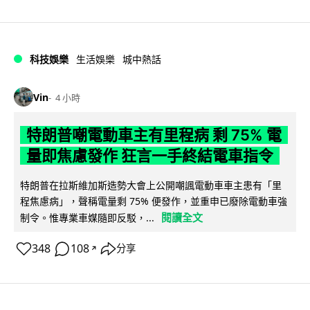
科技娛樂
生活娛樂
城中熱話
Vin
4 小時
特朗普嘲電動車主有里程病 剩 75% 電
量即焦慮發作 狂言一手終結電車指令
特朗普在拉斯維加斯造勢大會上公開嘲諷電動車車主患有「里
程焦慮病」，聲稱電量剩 75% 便發作，並重申已廢除電動車強
閱讀全文
制令。惟專業車媒隨即反駁，...
348
108
分享
↗