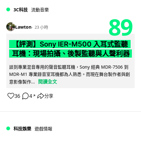
3C科技
流動音樂
89
Lawton
23 小時
【評測】Sony IER-M500 入耳式監聽
耳機：現場拍攝、後製監聽與人聲利器
談到專業混音專用的聲音監聽耳機，Sony 經典 MDR-7506 到
MDR-M1 專業錄音室耳機都為人熟悉。而現在舞台製作者與創
閱讀全文
意影像製作...
36
4
分享
↗
科技娛樂
遊戲情報