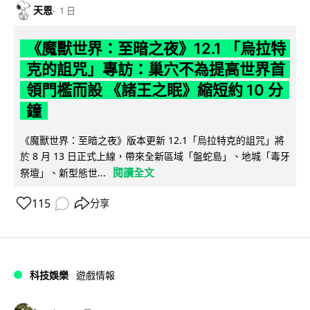
天恩
1 日
《魔獸世界：至暗之夜》12.1 「烏拉特
克的詛咒」專訪：巢穴不為提高世界首
領門檻而設 《諸王之眠》縮短約 10 分
鐘
《魔獸世界：至暗之夜》版本更新 12.1「烏拉特克的詛咒」將
於 8 月 13 日正式上線，帶來全新區域「盤蛇島」、地城「毒牙
閱讀全文
祭壇」、新型態世...
115
分享
科技娛樂
遊戲情報