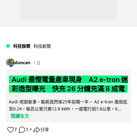
科技娛樂
科技新聞
duncan
1 日
Audi 最慳電量產車現身 A2 e-tron 迷
彩造型曝光 快充 26 分鐘充滿 8 成電
Audi 呢部新車，能耗竟然係25年前嘅一半。 A2 e-tron 風阻低
至0.24，每百公里只需12.8 kWh，一度電行到7.8公里。6...
閱讀全文
7
1
分享
↗