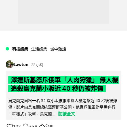
科技娛樂
生活娛樂
城中熱話
Lawton
22 小時
澤連斯基怒斥俄軍「人肉狩獵」 無人機
追殺烏克蘭小販近 40 秒仍被炸傷
烏克蘭克爾松一名 52 歲小販被俄軍無人機追擊近 40 秒後被炸
傷，影片由烏克蘭總統澤連斯基公開。他直斥俄軍對平民進行
閱讀全文
「狩獵式」攻擊，烏克蘭...
102
36
分享
↗