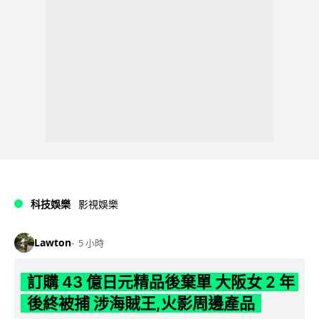
科技娛樂
影視娛樂
Lawton
5 小時
訂購 43 億日元精品後棄單 大阪女 2 年
後終被捕 涉海賊王,火影周邊產品