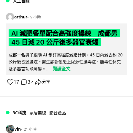
人工智能
arthur
9 小時
AI 減肥餐單配合高強度操練 成都男
45 日減 20 公斤後多器官衰竭
成都一名男子跟隨 AI 制訂高強度減脂計劃，45 日內減去約 20
公斤後昏迷送院。醫生診斷他患上尿源性膿毒症、膿毒性休克
閱讀全文
及多器官功能障礙。...
17
3
分享
↗
3C科技
家居無線
影音產品
Vin
21 小時