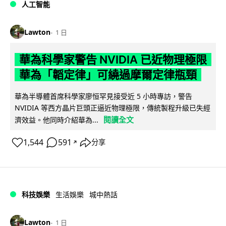
人工智能
Lawton
1 日
華為科學家警告 NVIDIA 已近物理極限
華為「韜定律」可繞過摩爾定律瓶頸
華為半導體首席科學家廖恒罕見接受近 5 小時專訪，警告
NVIDIA 等西方晶片巨頭正逼近物理極限，傳統製程升級已失經
閱讀全文
濟效益。他同時介紹華為...
1,544
591
分享
↗
科技娛樂
生活娛樂
城中熱話
Lawton
1 日