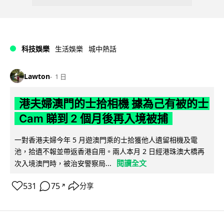
科技娛樂
生活娛樂
城中熱話
Lawton
1 日
港夫婦澳門的士拾相機 據為己有被的士
Cam 睇到 2 個月後再入境被捕
一對香港夫婦今年 5 月遊澳門乘的士拾獲他人遺留相機及電
池，拾遺不報並帶返香港自用。兩人本月 2 日經港珠澳大橋再
閱讀全文
次入境澳門時，被治安警察局...
531
75
分享
↗