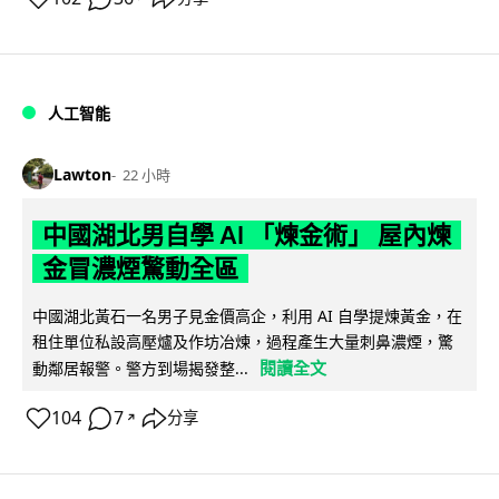
人工智能
Lawton
22 小時
中國湖北男自學 AI 「煉金術」 屋內煉
金冒濃煙驚動全區
中國湖北黃石一名男子見金價高企，利用 AI 自學提煉黃金，在
租住單位私設高壓爐及作坊冶煉，過程產生大量刺鼻濃煙，驚
閱讀全文
動鄰居報警。警方到場揭發整...
104
7
分享
↗