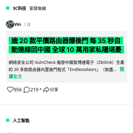
3C科技
家居無線
Vin
1 日
逾 20 款平價路由器爆後門 每 35 秒自
動連線回中國 全球 10 萬用家私隱堪憂
網絡安全公司 VulnCheck 揭發中國智博通電子（Zbtlink）生產
閱
的 20 多款路由器內置後門程式「Endlessdoors」（無盡...
讀全文
956
219
分享
↗
人工智能