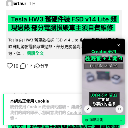
arthur
1 日
Tesla HW3 舊硬件裝 FSD v14 Lite 頻
現過熱 部分電腦損毀車主須自費維修
Tesla 向 HW3 舊車款推送 FSD v14 Lite 系統，引發大量車主反
×
映自動駕駛電腦嚴重過熱，部分更觸發高溫保護甚至直接燒
閱讀全文
毀，須...
10
1
分享
↗
人工智能
本網站正使用 Cookie
我們使用 Cookie 改善網站體驗。 繼續使用
🎵
⛶
arthur
1 日
我們的網站即表示您同意我們的
Cookie 政
策
。
📖 詳細評測
→
港大工程學院研極簡架構晶片 搜尋速度