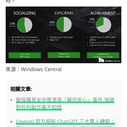
時。
來源：Windows Central
相關文章:
聖保羅男女中學澄清「藥倍安心」事件 強調
對外判製作毫不知情
OpenAI 官方揭秘 ChatGPT 三大驚人轉變：