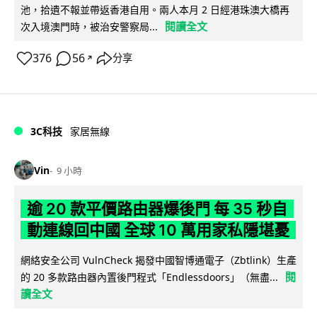
池，拾遺不報並帶返香港自用。兩人本月 2 日經港珠澳大橋再
閱讀全文
次入境澳門時，被治安警察局...
376
56
分享
↗
3C科技
家居無線
Vin
9 小時
逾 20 款平價路由器爆後門 每 35 秒自
動連線回中國 全球 10 萬用家私隱堪憂
網絡安全公司 VulnCheck 揭發中國智博通電子（Zbtlink）生產
閱
的 20 多款路由器內置後門程式「Endlessdoors」（無盡...
讀全文