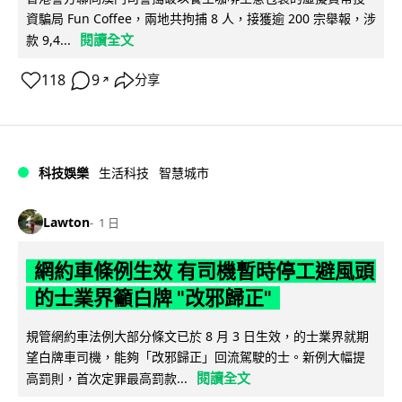
資騙局 Fun Coffee，兩地共拘捕 8 人，接獲逾 200 宗舉報，涉
閱讀全文
款 9,4...
118
9
分享
↗
科技娛樂
生活科技
智慧城市
Lawton
1 日
網約車條例生效 有司機暫時停工避風頭
的士業界籲白牌 "改邪歸正"
規管網約車法例大部分條文已於 8 月 3 日生效，的士業界就期
望白牌車司機，能夠「改邪歸正」回流駕駛的士。新例大幅提
閱讀全文
高罰則，首次定罪最高罰款...