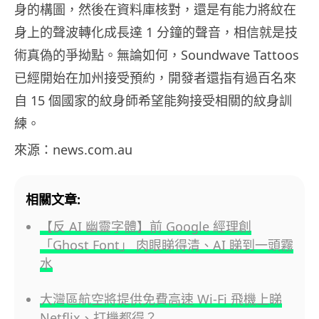
身的構圖，然後在資料庫核對，還是有能力將紋在
身上的聲波轉化成長達 1 分鐘的聲音，相信就是技
術真偽的爭拗點。無論如何，Soundwave Tattoos
已經開始在加州接受預約，開發者還指有過百名來
自 15 個國家的紋身師希望能夠接受相關的紋身訓
練。
來源：news.com.au
相關文章:
【反 AI 幽靈字體】前 Google 經理創
「Ghost Font」 肉眼睇得清、AI 睇到一頭霧
水
大灣區航空將提供免費高速 Wi-Fi 飛機上睇
Netflix、打機都得？