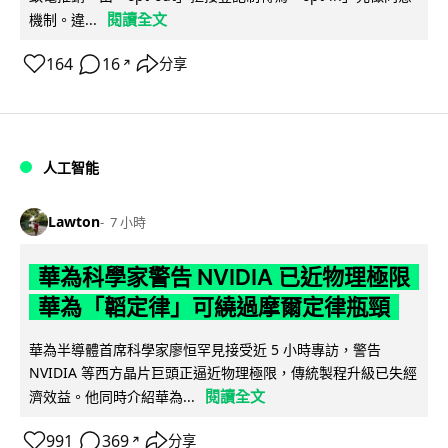
閱讀全文
機制。違...
164
16
分享
↗
人工智能
Lawton
7 小時
華為科學家警告 NVIDIA 已近物理極限
華為「韜定律」可繞過摩爾定律瓶頸
華為半導體首席科學家廖恒罕見接受近 5 小時專訪，警告
NVIDIA 等西方晶片巨頭正逼近物理極限，傳統製程升級已失經
閱讀全文
濟效益。他同時介紹華為...
991
369
分享
↗