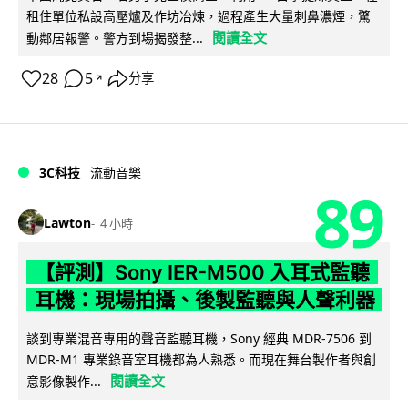
租住單位私設高壓爐及作坊冶煉，過程產生大量刺鼻濃煙，驚
閱讀全文
動鄰居報警。警方到場揭發整...
28
5
分享
↗
3C科技
流動音樂
89
Lawton
4 小時
【評測】Sony IER-M500 入耳式監聽
耳機：現場拍攝、後製監聽與人聲利器
談到專業混音專用的聲音監聽耳機，Sony 經典 MDR-7506 到
MDR-M1 專業錄音室耳機都為人熟悉。而現在舞台製作者與創
閱讀全文
意影像製作...