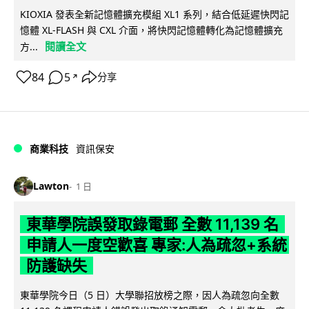
KIOXIA 發表全新記憶體擴充模組 XL1 系列，結合低延遲快閃記
憶體 XL-FLASH 與 CXL 介面，將快閃記憶體轉化為記憶體擴充
閱讀全文
方...
84
5
分享
↗
商業科技
資訊保安
Lawton
1 日
東華學院誤發取錄電郵 全數 11,139 名
申請人一度空歡喜 專家:人為疏忽+系統
防護缺失
東華學院今日（5 日）大學聯招放榜之際，因人為疏忽向全數