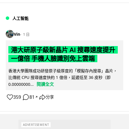
人工智能
Vin
1 日
港大研原子級新晶片 AI 搜尋速度提升
一億倍 手機人臉識別免上雲端
香港大學團隊成功研發原子級厚度的「模擬存內搜尋」晶片，
比傳統 CPU 搜尋速度快約 1 億倍，延遲低至 36 皮秒（即
閱讀全文
0.00000000...
359
81
分享
↗
ADVERTISEMENT