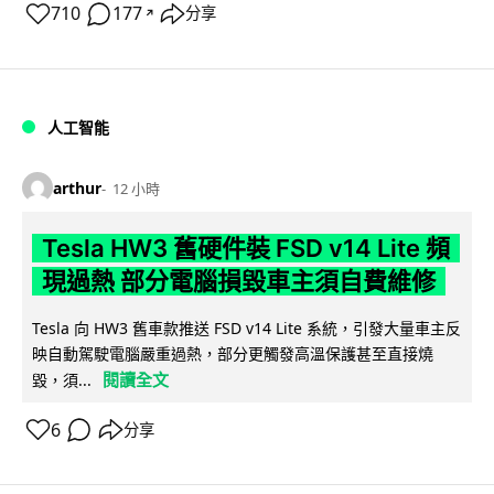
710
177
分享
↗
人工智能
arthur
12 小時
Tesla HW3 舊硬件裝 FSD v14 Lite 頻
現過熱 部分電腦損毀車主須自費維修
Tesla 向 HW3 舊車款推送 FSD v14 Lite 系統，引發大量車主反
映自動駕駛電腦嚴重過熱，部分更觸發高溫保護甚至直接燒
閱讀全文
毀，須...
6
分享