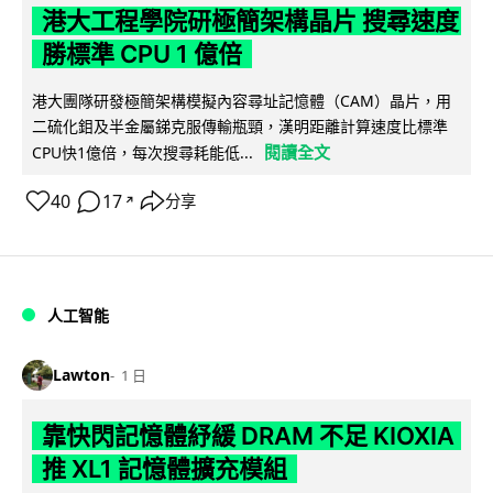
港大工程學院研極簡架構晶片 搜尋速度
勝標準 CPU 1 億倍
港大團隊研發極簡架構模擬內容尋址記憶體（CAM）晶片，用
二硫化鉬及半金屬銻克服傳輸瓶頸，漢明距離計算速度比標準
閱讀全文
CPU快1億倍，每次搜尋耗能低...
40
17
分享
↗
人工智能
Lawton
1 日
靠快閃記憶體紓緩 DRAM 不足 KIOXIA
推 XL1 記憶體擴充模組