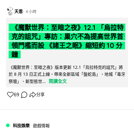
天恩
4 小時
《魔獸世界：至暗之夜》12.1 「烏拉特
克的詛咒」專訪：巢穴不為提高世界首
領門檻而設 《諸王之眠》縮短約 10 分
鐘
《魔獸世界：至暗之夜》版本更新 12.1「烏拉特克的詛咒」將
於 8 月 13 日正式上線，帶來全新區域「盤蛇島」、地城「毒牙
閱讀全文
祭壇」、新型態世...
69
分享
科技娛樂
遊戲情報