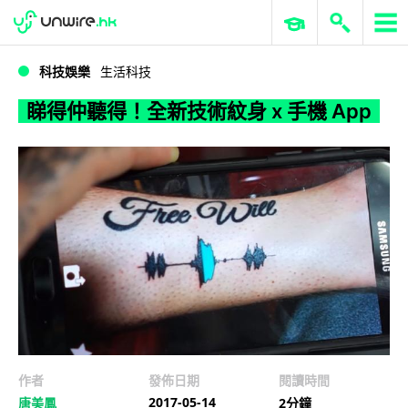
WWDC 2026
GenAI 與雲端科技專區
ERP 與商業 AI
睇得仲聽得！全新技術紋身 x 手機 App
科技娛樂
生活科技
睇得仲聽得！全新技術紋身 x 手機 App
作者
發佈日期
閱讀時間
2017-05-14
唐美鳳
2分鐘