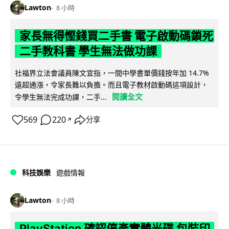
Lawton
8 小時
家長無得慳錢買二手書 電子啟動碼鎖死
二手教科書 學生無法做功課
社福界立法會議員陳文宜指，一間中學書單價錢按年加 14.7%
遠超通漲，令家長難以負擔。而且電子教材啟動碼這項設計，
閱讀全文
令學生無法完成功課，二手...
569
220
分享
↗
科技娛樂
遊戲情報
Lawton
8 小時
PlayStation 確認停產實體光碟 包裝印