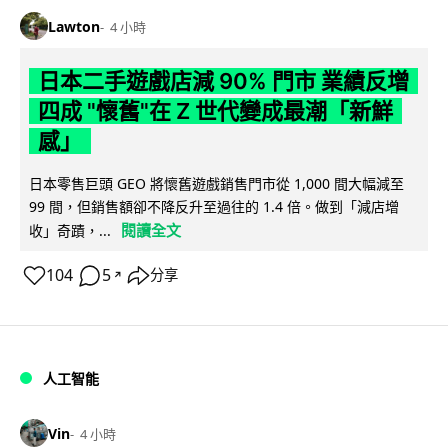
Lawton
4 小時
日本二手遊戲店減 90% 門市 業績反增
四成 "懷舊"在 Z 世代變成最潮「新鮮
感」
日本零售巨頭 GEO 將懷舊遊戲銷售門市從 1,000 間大幅減至
99 間，但銷售額卻不降反升至過往的 1.4 倍。做到「減店增
閱讀全文
收」奇蹟，...
104
5
分享
↗
人工智能
Vin
4 小時