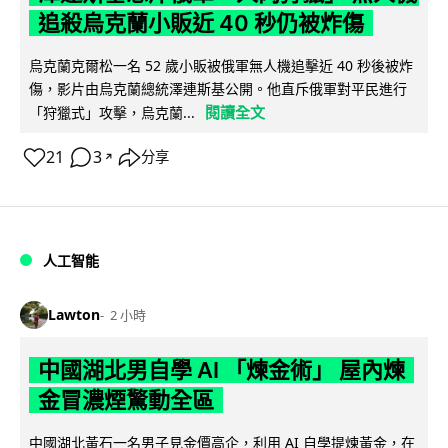
追殺烏克蘭小販近 40 秒仍被炸傷
烏克蘭克爾松一名 52 歲小販被俄軍無人機追擊近 40 秒後被炸
傷，影片由烏克蘭總統澤連斯基公開。他直斥俄軍對平民進行
閱讀全文
「狩獵式」攻擊，烏克蘭...
21
3
分享
↗
人工智能
Lawton
2 小時
中國湖北男自學 AI 「煉金術」 屋內煉
金冒濃煙驚動全區
中國湖北黃石一名男子見金價高企，利用 AI 自學提煉黃金，在