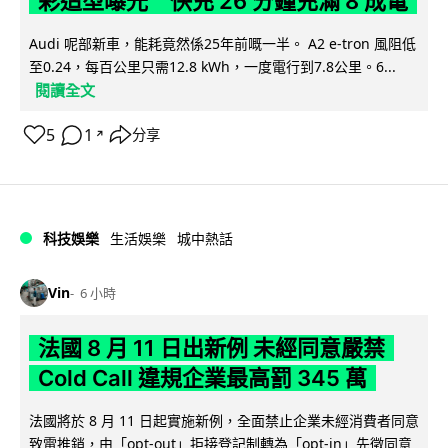
彩造型曝光 快充 26 分鐘充滿 8 成電
Audi 呢部新車，能耗竟然係25年前嘅一半。 A2 e-tron 風阻低
至0.24，每百公里只需12.8 kWh，一度電行到7.8公里。6...
閱讀全文
5
1
分享
↗
科技娛樂
生活娛樂
城中熱話
Vin
6 小時
法國 8 月 11 日出新例 未經同意嚴禁
Cold Call 違規企業最高罰 345 萬
法國將於 8 月 11 日起實施新例，全面禁止企業未經消費者同意
致電推銷，由「opt-out」拒接登記制轉為「opt-in」先徵同意