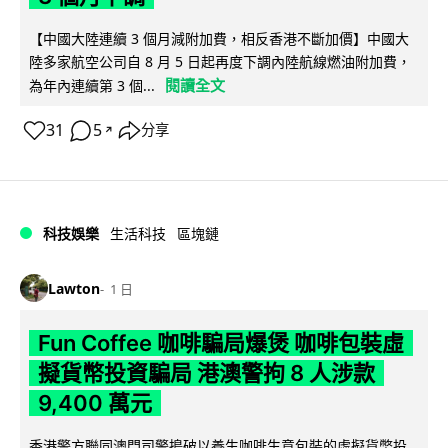
【中國大陸連續 3 個月減附加費，相反香港不斷加價】中國大
陸多家航空公司自 8 月 5 日起再度下調內陸航線燃油附加費，
閱讀全文
為年內連續第 3 個...
31
5
分享
↗
科技娛樂
生活科技
區塊鏈
Lawton
1 日
Fun Coffee 咖啡騙局爆煲 咖啡包裝虛
擬貨幣投資騙局 港澳警拘 8 人涉款
9,400 萬元
香港警方聯同澳門司警搗破以養生咖啡生意包裝的虛擬貨幣投