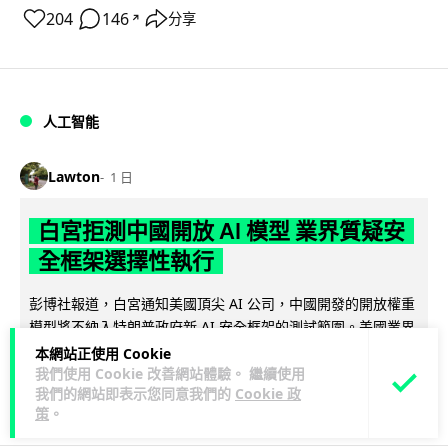
204
146
分享
↗
人工智能
Lawton
1 日
白宮拒測中國開放 AI 模型 業界質疑安
全框架選擇性執行
彭博社報道，白宮通知美國頂尖 AI 公司，中國開發的開放權重
模型將不納入特朗普政府新 AI 安全框架的測試範圍。美國業界
閱讀全文
則聯署呼籲政府不要限...
本網站正使用 Cookie
我們使用 Cookie 改善網站體驗。 繼續使用
我們的網站即表示您同意我們的
Cookie 政
44
21
分享
↗
策
。